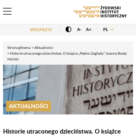
Header Menu
PL
A-
A+
WESPRZYJ
Strona główna
Aktualności
Historie utraconego dzieciństwa. O książce „Piętno Zagłady" Joanny Beaty
Michlic
AKTUALNOŚCI
Historie utraconego dzieciństwa. O książce