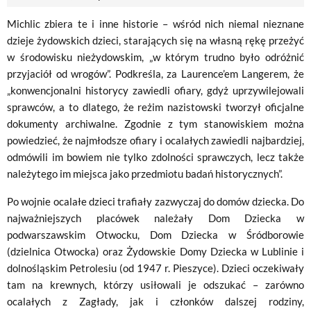
Michlic zbiera te i inne historie – wśród nich niemal nieznane
dzieje żydowskich dzieci, starających się na własną rękę przeżyć
w środowisku nieżydowskim, „w którym trudno było odróżnić
przyjaciół od wrogów”. Podkreśla, za Laurence’em Langerem, że
„konwencjonalni historycy zawiedli ofiary, gdyż uprzywilejowali
sprawców, a to dlatego, że reżim nazistowski tworzył oficjalne
dokumenty archiwalne. Zgodnie z tym stanowiskiem można
powiedzieć, że najmłodsze ofiary i ocalałych zawiedli najbardziej,
odmówili im bowiem nie tylko zdolności sprawczych, lecz także
należytego im miejsca jako przedmiotu badań historycznych”.
Po wojnie ocalałe dzieci trafiały zazwyczaj do domów dziecka. Do
najważniejszych placówek należały Dom Dziecka w
podwarszawskim Otwocku, Dom Dziecka w Śródborowie
(dzielnica Otwocka) oraz Żydowskie Domy Dziecka w Lublinie i
dolnośląskim Petrolesiu (od 1947 r. Pieszyce). Dzieci oczekiwały
tam na krewnych, którzy usiłowali je odszukać – zarówno
ocalałych z Zagłady, jak i członków dalszej rodziny,