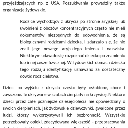
przyjeżdżających np. z USA. Poszukiwania prowadziły także
organizacje żydowskie.
Rodzice wychodzący z ukrycia po stro­nie aryjskiej lub
uwolnieni z obozów koncentracyjnych często nie mieli
dokumentów niezbędnych do udowodnienia, że są
biologicz­nymi rodzicami dziecka, i zdarzało się, że nie
znali jego nowego aryjskiego imienia i nazwiska.
Niektórym udawało się rozpoznać dziecko po znamieniu
lub innej cesze fizycznej. W żydowskich domach dziecka
tego rodzaju identyfikację uznawano za dosta­teczny
dowód rodzicielstwa.
Dzieci po wyjściu z ukrycia często były osłabione, chore i
zawszone. Te ukrywane w szafach cierpiały na krzywicę. Niektóre
dzieci przez całe późniejsze dziesięciolecia nie opowiedziały o
swoich cierpieniach, jak żydowskie dziewczynki, gwałcone przez
ludzi, którzy wykorzystywali ich bezbronność. Wszystkie
potrzebowały opieki, zdecydowana większość – przepracowania