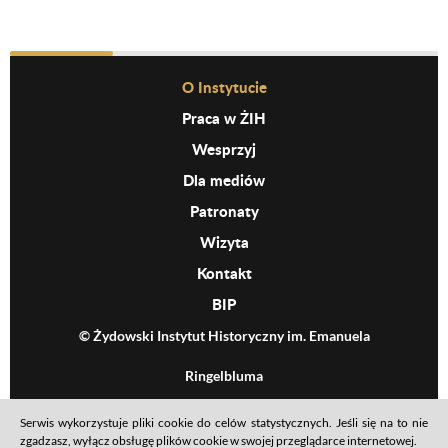
Before Footer Menu
O Instytucie
Praca w ŻIH
Wesprzyj
Dla mediów
Patronaty
Wizyta
Kontakt
BIP
© Żydowski Instytut Historyczny im. Emanuela
Ringelbluma
Serwis wykorzystuje pliki cookie do celów statystycznych. Jeśli się na to nie
Footer menu
Mapa serwisu
Polityka prywatności
Deklaracja dostępności
zgadzasz, wyłącz obsługę plików cookie w swojej przeglądarce internetowej.