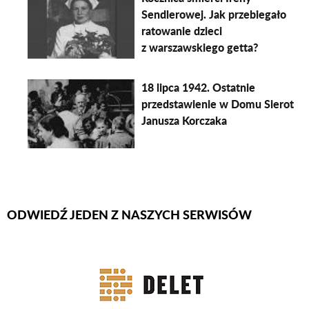
Sendlerowej. Jak przebiegało
ratowanie dzieci
z warszawskiego getta?
18 lipca 1942. Ostatnie
przedstawienie w Domu Sierot
Janusza Korczaka
ODWIEDŹ JEDEN Z NASZYCH SERWISÓW
Firmy Rotator