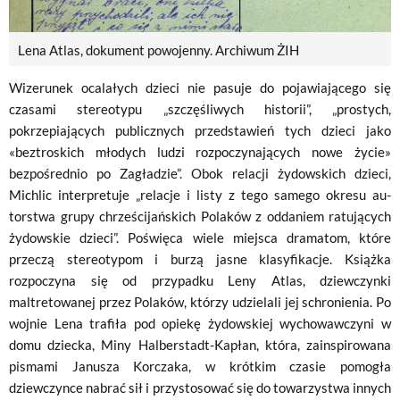
Lena Atlas, dokument powojenny. Archiwum ŻIH
Wizerunek ocalałych dzieci nie pasuje do pojawiającego się
czasami stereotypu „szczęśliwych historii”, „prostych,
pokrzepiających publicz­nych przedstawień tych dzieci jako
«beztroskich młodych ludzi rozpoczynających nowe życie»
bezpośrednio po Zagładzie”. Obok relacji żydowskich dzieci,
Michlic interpretuje „relacje i listy z tego samego okresu au­
torstwa grupy chrześcijańskich Polaków z oddaniem ratujących
żydowskie dzieci”. Poświęca wiele miejsca dramatom, które
przeczą stereotypom i burzą jasne klasyfikacje. Książka
rozpoczyna się od przypadku Leny Atlas, dziewczynki
maltretowanej przez Polaków, którzy udzielali jej schronienia. Po
wojnie Lena trafiła pod opiekę żydowskiej wychowawczyni w
domu dziecka, Miny Halberstadt-Kapłan, która, zainspirowana
pismami Janusza Korczaka, w krótkim czasie pomogła
dziewczynce nabrać sił i przystosować się do towarzystwa innych