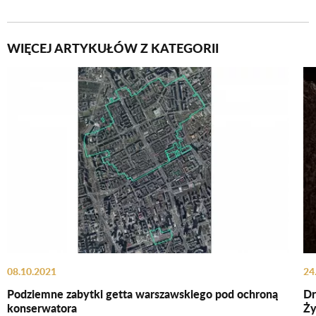
WIĘCEJ ARTYKUŁÓW Z KATEGORII
08.10.2021
24
Podziemne zabytki getta warszawskiego pod ochroną
Dr
konserwatora
Ży