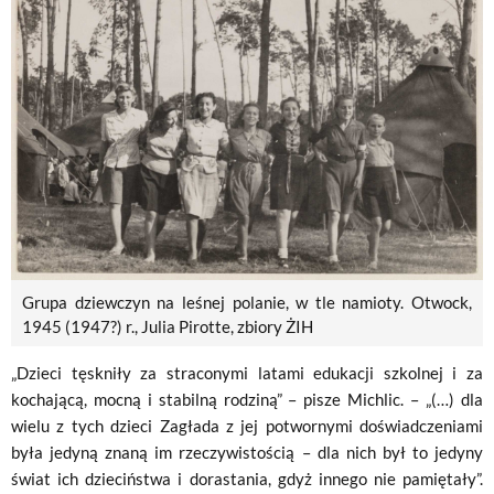
Grupa dziewczyn na leśnej polanie, w tle namioty. Otwock,
1945 (1947?) r., Julia Pirotte, zbiory ŻIH
„Dzieci tęskniły za straconymi latami edukacji szkolnej i za
kochającą, mocną i stabilną rodziną” – pisze Michlic. – „(…) dla
wielu z tych dzieci Zagłada z jej potwornymi doświadczeniami
była jedyną znaną im rzeczywistością – dla nich był to jedyny
świat ich dzieciństwa i dorastania, gdyż innego nie pamiętały”.