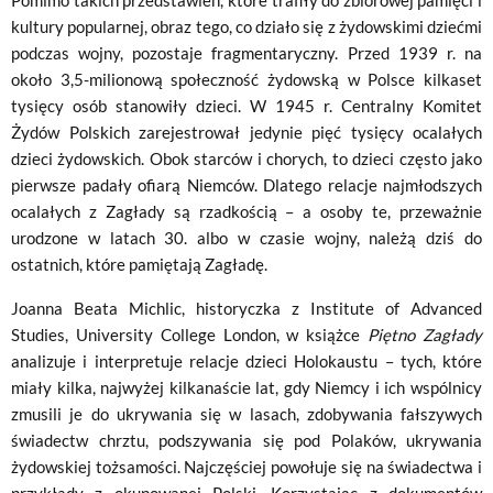
Pomimo takich przedstawień, które trafiły do zbiorowej pamięci i
kultury popularnej, obraz tego, co działo się z żydowskimi dziećmi
podczas wojny, pozostaje fragmentaryczny. Przed 1939 r. na
około 3,5-milionową społeczność żydowską w Polsce kilkaset
tysięcy osób stanowiły dzieci. W 1945 r. Centralny Komitet
Żydów Polskich zarejestrował jedynie pięć tysięcy ocalałych
dzieci żydowskich. Obok starców i chorych, to dzieci często jako
pierwsze padały ofiarą Niemców. Dlatego relacje najmłodszych
ocalałych z Zagłady są rzadkością – a osoby te, przeważnie
urodzone w latach 30. albo w czasie wojny, należą dziś do
ostatnich, które pamiętają Zagładę.
Joanna Beata Michlic, historyczka z Institute of Advanced
Studies, University College London, w książce
Piętno Zagłady
analizuje i interpretuje relacje dzieci Holokaustu – tych, które
miały kilka, najwyżej kilkanaście lat, gdy Niemcy i ich wspólnicy
zmusili je do ukrywania się w lasach, zdobywania fałszywych
świadectw chrztu, podszywania się pod Polaków, ukrywania
żydowskiej tożsamości. Najczęściej powołuje się na świadectwa i