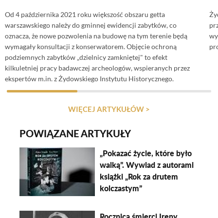
Od 4 października 2021 roku większość obszaru getta
Ży
warszawskiego należy do gminnej ewidencji zabytków, co
pr
oznacza, że nowe pozwolenia na budowę na tym terenie będą
wy
wymagały konsultacji z konserwatorem. Objęcie ochroną
pr
podziemnych zabytków „dzielnicy zamkniętej" to efekt
kilkuletniej pracy badawczej archeologów, wspieranych przez
ekspertów m.in. z Żydowskiego Instytutu Historycznego.
WIĘCEJ ARTYKUŁÓW >
POWIĄZANE ARTYKUŁY
„Pokazać życie, które było
walką”. Wywiad z autorami
książki „Rok za drutem
kolczastym”
Rocznica śmierci Ireny