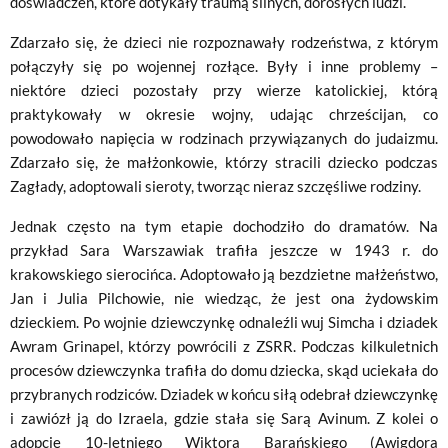
doświadczeń, które dotykały traumą silnych, dorosłych ludzi.
Zdarzało się, że dzieci nie rozpoznawały rodzeństwa, z którym
połączyły się po wojennej rozłące. Były i inne problemy –
niektóre dzieci pozostały przy wierze katolickiej, którą
praktykowały w okresie wojny, udając chrześcijan, co
powodowało napięcia w rodzinach przywiązanych do judaizmu.
Zdarzało się, że małżonkowie, którzy stracili dziecko podczas
Zagłady, adoptowali sieroty, tworząc nieraz szczęśliwe rodziny.
Jednak często na tym etapie dochodziło do dramatów. Na
przykład Sara Warszawiak trafiła jeszcze w 1943 r. do
krakowskiego sierocińca. Adoptowało ją bezdzietne małżeństwo,
Jan i Julia Pilchowie, nie wiedząc, że jest ona żydowskim
dzieckiem. Po wojnie dziewczynkę odnaleźli wuj Simcha i dziadek
Awram Grinapel, którzy powrócili z ZSRR. Podczas kilkuletnich
procesów dziewczynka trafiła do domu dziecka, skąd uciekała do
przybranych rodziców. Dziadek w końcu siłą odebrał dziewczynkę
i zawiózł ją do Izraela, gdzie stała się Sarą Avinum. Z kolei o
adopcję 10-letniego Wiktora Barańskiego (Awigdora