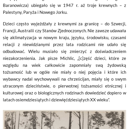
Baranowicza) ubiegało się w 1947 r. aż troje krewnych – z
Palestyny, Paryża i Nowego Jorku.
Dzieci często wyjeżdżały z krewnymi za granicę – do Szwecji,
Francji, Australii czy Stanów Zjednoczonych. Nie zawsze udawała
się aklimatyzacja w nowym kraju, języku, środowisku, czasami
relacji z niewidzianymi przez lata rodzicami nie udało się
odbudować. Wielu musiało się zmierzyć z doświadczeniem
niezakorzenienia. Jak pisze Michlic, „[c]zęść dzieci, które ze
względu na wiek całkowicie zapomniały swą żydowską
tożsamość lub w ogóle nie miały o niej pojęcia i które ich
wybawcy nadal wychowywali na chrześcijan, miały się o swym
utraconym dzieciństwie, o pierwotnej tożsamości etnicznej i
kulturowej oraz o biologicznych rodzinach dowiedzieć dopiero w
latach osiemdziesiątych i dziewięćdziesiątych XX wieku”.