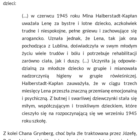
dzieci:
(…) w czerwcu 1945 roku Mina Halberstadt-Kapłan
uważała Lenę za bystre i lotne dziecko, aczkolwiek
trudne i niespokojne, pełne gniewu i zachowujące się
arogancko. Uznała jednak, że Lena, tak jak ona
pochodząca z Lublina, doświadczyła w swym młodym
życiu wiele trudów i bólu i potrzebuje rehabilitacji
zarówno ciała, jak i duszy. (…) Uczyniła ją odpowie­
dzialną za młodsze dziecko w grupie i mianowała
nadzorczynią higieny w grupie rówieśniczej.
Halberstadt-Kapłan zauważyła, że w ciągu trzech
miesięcy Lena przeszła znaczną przemianę emocjo­nalną
i psychiczną. Z butnej i swarliwej dziewczynki stała się
mi­łym, współczującym i troskliwym dzieckiem, które
cieszyło się na rozpoczynającą się we wrześniu 1945
roku szkołę.
Z kolei Chana Grynberg, choć była źle traktowana przez Józefę,