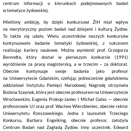
centrum informacji o kierunkach podejmowanych badań
w tematyce żydowskiej.
Mieliśmy ambicję, by dzięki konkursowi ŻIH miał wpływ
na merytoryczny poziom badań nad dziejami i kulturą Żydów.
To także się udało. Wielu uczestników naszych konkursów
kontynuowało badanie tematyki żydowskiej, z sukcesem
realizując kariery naukowe. Można wymienić prof. Grzegorza
Berendta, który dostał w pierwszym konkursie (1991)
wyróżnienie za pracę magisterską, a w trzecim – za doktorat.
Obecnie kontynuuje swoje badania jako profesor
na Uniwersytecie Gdańskim, szefując jednocześnie gdańskiemu
oddziałowi Instytutu Pamięci Narodowej. Nagrodę otrzymała
Bożena Szaynok, która jest obecnie profesorem na Uniwersytecie
Wrocławskim, Eugenia Prokop-Janiec i Michał Galas — obecnie
profesorowie UJ oraz prof. Wacław Wierzbieniec, obecnie rektor
Uniwersytetu Rzeszowskiego. Jedna z laureatek Trzeciego
Konkursu, Barbara Engelking, obecnie profesor, założyła
Centrum Badań nad Zagładą Żydów. Inny uczestnik, Edward