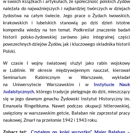
w swoich książkach i artykułach, że społeczność polskich Żydów
należała do najważniejszych i najbardziej twórczych w dziejach
żydostwa na całym świecie. Jego prace o Żydach lwowskich,
krakowskich i lubelskich stanowią po dziś dzień istotne
kompendia wiedzy na ten temat. Podkreślał znaczenie badań
historii polsko-żydowskiej zarówno jako integralnej części
powszechnych dziejów Żydów, jak i kluczowego składnika historii
Polski.
W czasie I wojny światowej służył jako rabin wojskowy
w Lublinie. W okresie międzywojennym nauczał, kierował
Seminarium Rabinicznym w Warszawie, wykładał
na Uniwersytecie Warszawskim i w
Instytucie Nauk
Judaistycznych
, którego tradycje pielęgnuje do dziś, mieszczący
się w jego dawnym gmachu Żydowski Instytut Historyczny im.
Emanuela Ringelbluma. Nawet podczas okupacji hitlerowskiej,
uwięziony w warszawskim getcie, Bałaban nie zaprzestał pracy
naukowej. Zmarł na przełomie 1942 i 1943 roku.
Zobacz też:
„Czytałem po kolei wszystko”. Majer Bałaban –