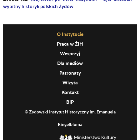
wybitny historyk polskich Żydów
Before Footer Menu
O Instytucie
Praca w ŻIH
Wesprzyj
Dla mediów
Patronaty
Wizyta
Kontakt
BIP
© Żydowski Instytut Historyczny im. Emanuela
Ringelbluma
MKiDN