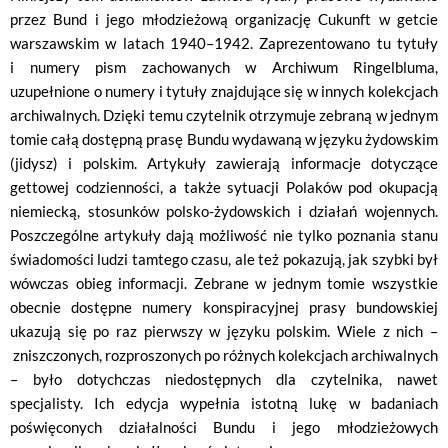
przez Bund i jego młodzieżową organizację Cukunft w getcie
warszawskim w latach 1940–1942. Zaprezentowano tu tytuły
i numery pism zachowanych w Archiwum Ringelbluma,
uzupełnione o numery i tytuły znajdujące się w innych kolekcjach
archiwalnych. Dzięki temu czytelnik otrzymuje zebraną w jednym
tomie całą dostępną prasę Bundu wydawaną w języku żydowskim
(jidysz) i polskim. Artykuły zawierają informacje dotyczące
gettowej codzienności, a także sytuacji Polaków pod okupacją
niemiecką, stosunków polsko-żydowskich i działań wojennych.
Poszczególne artykuły dają możliwość nie tylko poznania stanu
świadomości ludzi tamtego czasu, ale też pokazują, jak szybki był
wówczas obieg informacji. Zebrane w jednym tomie wszystkie
obecnie dostępne numery konspiracyjnej prasy bundowskiej
ukazują się po raz pierwszy w języku polskim. Wiele z nich –
zniszczonych, rozproszonych po różnych kolekcjach archiwalnych
– było dotychczas niedostępnych dla czytelnika, nawet
specjalisty. Ich edycja wypełnia istotną lukę w badaniach
poświęconych działalności Bundu i jego młodzieżowych