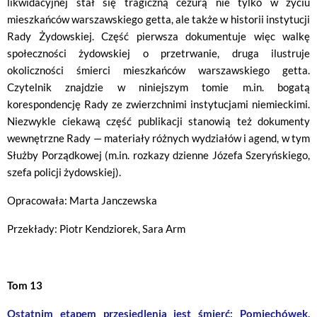
likwidacyjnej stał się tragiczną cezurą nie tylko w życiu
mieszkańców warszawskiego getta, ale także w historii instytucji
Rady Żydowskiej. Część pierwsza dokumentuje więc walkę
społeczności żydowskiej o przetrwanie, druga ilustruje
okoliczności śmierci mieszkańców warszawskiego getta.
Czytelnik znajdzie w niniejszym tomie m.in. bogatą
korespondencję Rady ze zwierzchnimi instytucjami niemieckimi.
Niezwykle ciekawą część publikacji stanowią też dokumenty
wewnętrzne Rady — materiały różnych wydziałów i agend, w tym
Służby Porządkowej (m.in. rozkazy dzienne Józefa Szeryńskiego,
szefa policji żydowskiej).
Opracowała: Marta Janczewska
Przekłady: Piotr Kendziorek, Sara Arm
Tom 13
Ostatnim etapem przesiedlenia jest śmierć: Pomiechówek,