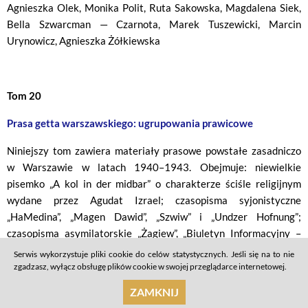
Agnieszka Olek, Monika Polit, Ruta Sakowska, Magdalena Siek,
Bella Szwarcman — Czarnota, Marek Tuszewicki, Marcin
Urynowicz, Agnieszka Żółkiewska
Tom 20
Prasa getta warszawskiego: ugrupowania prawicowe
Niniejszy tom zawiera materiały prasowe powstałe zasadniczo
w Warszawie w latach 1940–1943. Obejmuje: niewielkie
pisemko „A kol in der midbar” o charakterze ściśle religijnym
wydane przez Agudat Izrael; czasopisma syjonistyczne
„HaMedina”, „Magen Dawid”, „Szwiw” i „Undzer Hofnung”;
czasopisma asymilatorskie „Żagiew”, „Biuletyn Informacyjny –
Żagiew” oraz „Komendant Główny Organizacji Żagiew.
Serwis wykorzystuje pliki cookie do celów statystycznych. Jeśli się na to nie
Odezwa”. Prezentowany materiał jest bardzo zróżnicowany pod
zgadzasz, wyłącz obsługę plików cookie w swojej przeglądarce internetowej.
względem tematycznym, językowym i proweniencyjnym (a także
ZAMKNIJ
graficznym). Poszczególne czasopisma dzieli nie tylko język