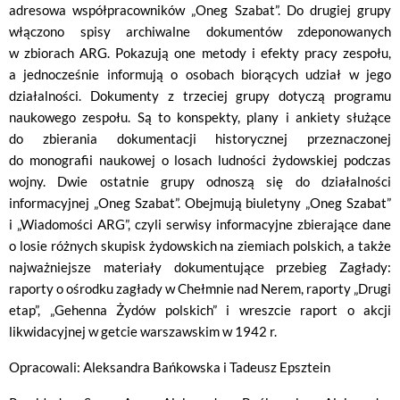
adresowa współpracowników „Oneg Szabat”. Do drugiej grupy
włączono spisy archiwalne dokumentów zdeponowanych
w zbiorach ARG. Pokazują one metody i efekty pracy zespołu,
a jednocześnie informują o osobach biorących udział w jego
działalności. Dokumenty z trzeciej grupy dotyczą programu
naukowego zespołu. Są to konspekty, plany i ankiety służące
do zbierania dokumentacji historycznej przeznaczonej
do monografii naukowej o losach ludności żydowskiej podczas
wojny. Dwie ostatnie grupy odnoszą się do działalności
informacyjnej „Oneg Szabat”. Obejmują biuletyny „Oneg Szabat”
i „Wiadomości ARG”, czyli serwisy informacyjne zbierające dane
o losie różnych skupisk żydowskich na ziemiach polskich, a także
najważniejsze materiały dokumentujące przebieg Zagłady:
raporty o ośrodku zagłady w Chełmnie nad Nerem, raporty „Drugi
etap”, „Gehenna Żydów polskich” i wreszcie raport o akcji
likwidacyjnej w getcie warszawskim w 1942 r.
Opracowali: Aleksandra Bańkowska i Tadeusz Epsztein