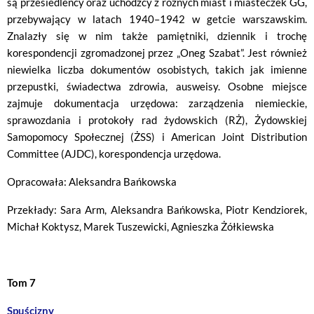
są przesiedleńcy oraz uchodźcy z różnych miast i miasteczek GG,
przebywający w latach 1940–1942 w getcie warszawskim.
Znalazły się w nim także pamiętniki, dziennik i trochę
korespondencji zgromadzonej przez „Oneg Szabat”. Jest również
niewielka liczba dokumentów osobistych, takich jak imienne
przepustki, świadectwa zdrowia, ausweisy. Osobne miejsce
zajmuje dokumentacja urzędowa: zarządzenia niemieckie,
sprawozdania i protokoły rad żydowskich (RŻ), Żydowskiej
Samopomocy Społecznej (ŻSS) i American Joint Distribution
Committee (AJDC), korespondencja urzędowa.
Opracowała: Aleksandra Bańkowska
Przekłady: Sara Arm, Aleksandra Bańkowska, Piotr Kendziorek,
Michał Koktysz, Marek Tuszewicki, Agnieszka Żółkiewska
Tom 7
Spuścizny