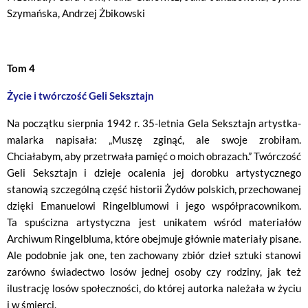
Szymańska, Andrzej Żbikowski
Tom 4
Życie i twórczość Geli Seksztajn
Na początku sierpnia 1942 r. 35-letnia Gela Seksztajn artystka-
malarka napisała: „Muszę zginąć, ale swoje zrobiłam.
Chciałabym, aby przetrwała pamięć o moich obrazach.” Twórczość
Geli Seksztajn i dzieje ocalenia jej dorobku artystycznego
stanowią szczególną część historii Żydów polskich, przechowanej
dzięki Emanuelowi Ringelblumowi i jego współpracownikom.
Ta spuścizna artystyczna jest unikatem wśród materiałów
Archiwum Ringelbluma, które obejmuje głównie materiały pisane.
Ale podobnie jak one, ten zachowany zbiór dzieł sztuki stanowi
zarówno świadectwo losów jednej osoby czy rodziny, jak też
ilustrację losów społeczności, do której autorka należała w życiu
i w śmierci.