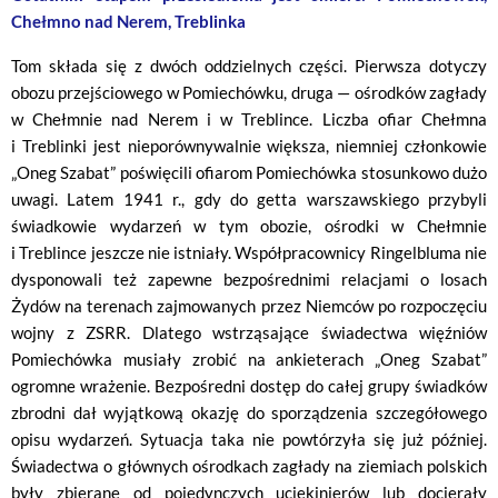
Chełmno nad Nerem, Treblinka
Tom składa się z dwóch oddzielnych części. Pierwsza dotyczy
obozu przejściowego w Pomiechówku, druga — ośrodków zagłady
w Chełmnie nad Nerem i w Treblince. Liczba ofiar Chełmna
i Treblinki jest nieporównywalnie większa, niemniej członkowie
„Oneg Szabat” poświęcili ofiarom Pomiechówka stosunkowo dużo
uwagi. Latem 1941 r., gdy do getta warszawskiego przybyli
świadkowie wydarzeń w tym obozie, ośrodki w Chełmnie
i Treblince jeszcze nie istniały. Współpracownicy Ringelbluma nie
dysponowali też zapewne bezpośrednimi relacjami o losach
Żydów na terenach zajmowanych przez Niemców po rozpoczęciu
wojny z ZSRR. Dlatego wstrząsające świadectwa więźniów
Pomiechówka musiały zrobić na ankieterach „Oneg Szabat”
ogromne wrażenie. Bezpośredni dostęp do całej grupy świadków
zbrodni dał wyjątkową okazję do sporządzenia szczegółowego
opisu wydarzeń. Sytuacja taka nie powtórzyła się już później.
Świadectwa o głównych ośrodkach zagłady na ziemiach polskich
były zbierane od pojedynczych uciekinierów lub docierały