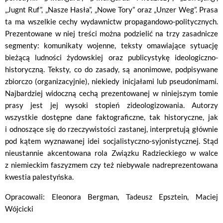
„Jugnt Ruf”, „Nasze Hasła”, „Nowe Tory” oraz „Unzer Weg”. Prasa
ta ma wszelkie cechy wydawnictw propagandowo-politycznych.
Prezentowane w niej treści można podzielić na trzy zasadnicze
segmenty: komunikaty wojenne, teksty omawiające sytuację
bieżącą ludności żydowskiej oraz publicystykę ideologiczno-
historyczną. Teksty, co do zasady, są anonimowe, podpisywane
zbiorczo (organizacyjnie), niekiedy inicjałami lub pseudonimami.
Najbardziej widoczną cechą prezentowanej w niniejszym tomie
prasy jest jej wysoki stopień zideologizowania. Autorzy
wszystkie dostępne dane faktograficzne, tak historyczne, jak
i odnoszące się do rzeczywistości zastanej, interpretują głównie
pod kątem wyznawanej idei socjalistyczno-syjonistycznej. Stąd
nieustannie akcentowana rola Związku Radzieckiego w walce
z niemieckim faszyzmem czy też niebywale nadreprezentowana
kwestia palestyńska.
Opracowali: Eleonora Bergman, Tadeusz Epsztein, Maciej
Wójcicki