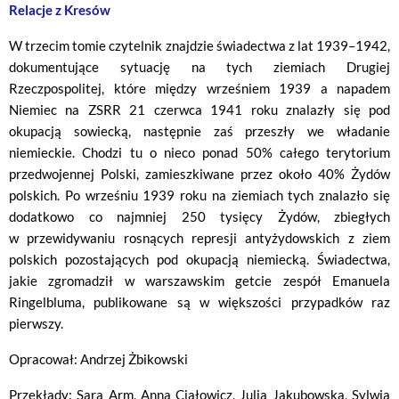
Relacje z Kresów
W trzecim tomie czytelnik znajdzie świadectwa z lat 1939–1942,
dokumentujące sytuację na tych ziemiach Drugiej
Rzeczpospolitej, które między wrześniem 1939 a napadem
Niemiec na ZSRR 21 czerwca 1941 roku znalazły się pod
okupacją sowiecką, następnie zaś przeszły we władanie
niemieckie. Chodzi tu o nieco ponad 50% całego terytorium
przedwojennej Polski, zamieszkiwane przez około 40% Żydów
polskich. Po wrześniu 1939 roku na ziemiach tych znalazło się
dodatkowo co najmniej 250 tysięcy Żydów, zbiegłych
w przewidywaniu rosnących represji antyżydowskich z ziem
polskich pozostających pod okupacją niemiecką. Świadectwa,
jakie zgromadził w warszawskim getcie zespół Emanuela
Ringelbluma, publikowane są w większości przypadków raz
pierwszy.
Opracował: Andrzej Żbikowski
Przekłady: Sara Arm, Anna Ciałowicz, Julia Jakubowska, Sylwia