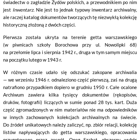
świadectw o zagładzie Żydów polskich, a przewodnikiem po nim
jest
Inwentarz
. Nie jest to jednak typowy inwentarz archiwalny,
ale raczej katalog dokumentów tworzących tę niezwykłą kolekcję
historyczną złożoną z dwóch części.
Pierwsza została ukryta na terenie getta warszawskiego
(w piwnicach szkoły Borochowa przy ul. Nowolipki 68)
na przełomie lipca i sierpnia 1942 r., druga w tym samym miejscu
na początku lutego w 1943 r.
W różnym czasie udało się odszukać zakopane archiwalia
— we wrześniu 1946 r. odnaleziono część pierwszą, zaś na drugą
natrafiono przypadkiem dopiero w grudniu 1950 r. Całe ocalone
Archiwum zawiera kilka tysięcy dokumentów (rękopisów,
druków, fotografii) liczących w sumie ponad 28 tys. kart. Duża
część zgromadzonych w nim materiałów nie ma odpowiedników
w innych zachowanych kolekcjach archiwalnych na świecie.
Do źródeł unikatowych należy zaliczyć, np. zbiór relacji, kolekcję
listów napływających do getta warszawskiego, opracowania
przygotowane przez zespół „Oneg Szabat, obszerny wybór