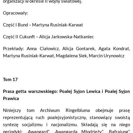
organizacji w okresie II wojny światowej.
Opracowały:
Część I Bund – Martyna Rusiniak-Karwat
Część II Cukunft – Alicja Jarkowska-Natkaniec
Przekłady: Anna Ciałowicz, Alicja Gontarek, Agata Kondrat,
Martyna Rusiniak-Karwat, Magdalena Siek, Marcin Urynowicz
Tom 17
Prasa getta warszwskiego: Poalej Syjon Lewica i Poalej Syjon
Prawica
Niniejszy tom Archiwum Ringelbluma obejmuje prasę
reprezentującą ruch poalejsyjonistyczny, stanowiący swoistą
syntezę socjalizmu i nacjonalizmu. Składają się na niego
periodyki: „Awangard”, „Awangarda Młodzieży”, „Bafrajung”,