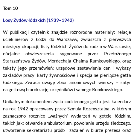
Tom 10
Losy Żydów łódzkich (1939–1942)
W publikacji czytelnik znajdzie różnorodne materiały: relacje
uciekinierów z Łodzi do Warszawy, zwłaszcza z pierwszych
miesięcy okupacji; listy łódzkich Żydów do rodzin w Warszawie;
oficjalne obwieszczenia sygnowane przez Przełożonego
Starszeństwa Żydów, Mordechaja Chaima Rumkowskiego, oraz
teksty jego przemówień; urzędowe zestawienia cen i wykazy
zakładów pracy; karty żywnościowe i specjalne pieniądze getta
łódzkiego. Zwraca uwagę zbiór anonimowych wierszy – satyr
na gettową biurokrację, urzędników i samego Rumkowskiego.
Unikalnym dokumentem życia codziennego getta jest kalendarz
na rok 1942 opracowany przez Szmula Rozensztajna, w którym
zaznaczono rocznice „ważnych” wydarzeń w getcie łódzkim,
takich jak: otwarcie ambulatorium, powołanie urzędu śledczego,
utworzenie sekretariatu próśb i zażaleń w biurze prezesa oraz