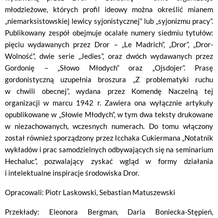
młodzieżowe, których profil ideowy można określić mianem
„niemarksistowskiej lewicy syjonistycznej” lub „syjonizmu pracy”.
Publikowany zespół obejmuje ocalałe numery siedmiu tytułów:
pięciu wydawanych przez Dror – „Le Madrich”, „Dror”, „Dror-
Wolność”, dwie serie „Jedies”, oraz dwóch wydawanych przez
Gordonię – „Słowo Młodych” oraz „Ojsdojer”. Prasę
gordonistyczną uzupełnia broszura „Z problematyki ruchu
w chwili obecnej”, wydana przez Komendę Naczelną tej
organizacji w marcu 1942 r. Zawiera ona wyłącznie artykuły
opublikowane w „Słowie Młodych”, w tym dwa teksty drukowane
w niezachowanych, wczesnych numerach. Do tomu włączony
został również sporządzony przez Icchaka Cukiermana „Notatnik
wykładów i prac samodzielnych odbywających się na seminarium
Hechaluc”, pozwalający zyskać wgląd w formy działania
i intelektualne inspiracje środowiska Dror.
Opracowali: Piotr Laskowski, Sebastian Matuszewski
Przekłady: Eleonora Bergman, Daria Boniecka-Stępień,