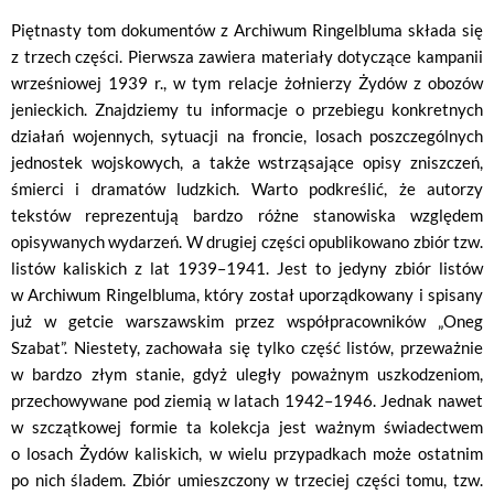
Piętnasty tom dokumentów z Archiwum Ringelbluma składa się
z trzech części. Pierwsza zawiera materiały dotyczące kampanii
wrześniowej 1939 r., w tym relacje żołnierzy Żydów z obozów
jenieckich. Znajdziemy tu informacje o przebiegu konkretnych
działań wojennych, sytuacji na froncie, losach poszczególnych
jednostek wojskowych, a także wstrząsające opisy zniszczeń,
śmierci i dramatów ludzkich. Warto podkreślić, że autorzy
tekstów reprezentują bardzo różne stanowiska względem
opisywanych wydarzeń. W drugiej części opublikowano zbiór tzw.
listów kaliskich z lat 1939–1941. Jest to jedyny zbiór listów
w Archiwum Ringelbluma, który został uporządkowany i spisany
już w getcie warszawskim przez współpracowników „Oneg
Szabat”. Niestety, zachowała się tylko część listów, przeważnie
w bardzo złym stanie, gdyż uległy poważnym uszkodzeniom,
przechowywane pod ziemią w latach 1942–1946. Jednak nawet
w szczątkowej formie ta kolekcja jest ważnym świadectwem
o losach Żydów kaliskich, w wielu przypadkach może ostatnim
po nich śladem. Zbiór umieszczony w trzeciej części tomu, tzw.