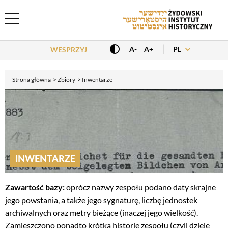
Header Menu
PL
A-
A+
WESPRZYJ
Strona główna
Zbiory
Inwentarze
INWENTARZE
Zawartość bazy:
oprócz nazwy zespołu podano daty skrajne
jego powstania, a także jego sygnaturę, liczbę jednostek
archiwalnych oraz metry bieżące (inaczej jego wielkość).
Zamieszczono ponadto krótką historię zespołu (czyli dzieje