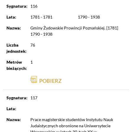
Sygnatura:
116
Lata:
1781 - 1781
1790 - 1938
Nazwa:
Gminy Żydowskie Prowincji Poznańskiej. [1781]
1790 - 1938
Liczba
76
jednostek:
Metrów
1
bieżących:
POBIERZ
Sygnatura:
117
Lata:
Nazwa:
Prace magisterskie studentów Instytutu Nauk
Judaistycznych obronione na Uniwersytecie
Warszawskim w latach 30-tych XX w.