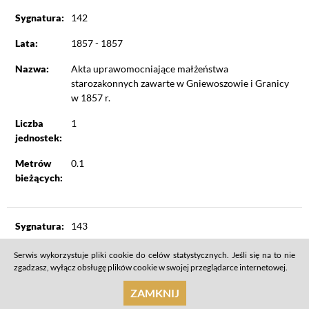
Sygnatura:
142
Lata:
1857 - 1857
Nazwa:
Akta uprawomocniające małżeństwa
starozakonnych zawarte w Gniewoszowie i Granicy
w 1857 r.
Liczba
1
jednostek:
Metrów
0.1
bieżących:
Sygnatura:
143
Lata:
1926 - 1937
Serwis wykorzystuje pliki cookie do celów statystycznych. Jeśli się na to nie
zgadzasz, wyłącz obsługę plików cookie w swojej przeglądarce internetowej.
Nazwa:
Israelitische Kultusgemeinde Graz. (Gmina
Żydowska w Grazu). 1926 – 1937
ZAMKNIJ