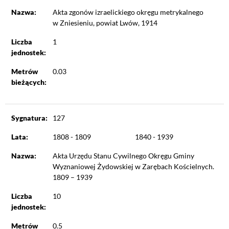
Nazwa:
Akta zgonów izraelickiego okręgu metrykalnego
w Zniesieniu, powiat Lwów, 1914
Liczba
1
jednostek:
Metrów
0.03
bieżących:
Sygnatura:
127
Lata:
1808 - 1809
1840 - 1939
Nazwa:
Akta Urzędu Stanu Cywilnego Okręgu Gminy
Wyznaniowej Żydowskiej w Zarębach Kościelnych.
1809 – 1939
Liczba
10
jednostek:
Metrów
0.5