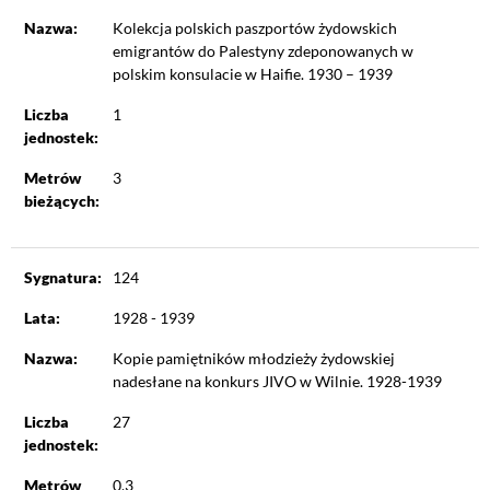
Nazwa:
Kolekcja polskich paszportów żydowskich
emigrantów do Palestyny zdeponowanych w
polskim konsulacie w Haifie. 1930 – 1939
Liczba
1
jednostek:
Metrów
3
bieżących:
Sygnatura:
124
Lata:
1928 - 1939
Nazwa:
Kopie pamiętników młodzieży żydowskiej
nadesłane na konkurs JIVO w Wilnie. 1928-1939
Liczba
27
jednostek:
Metrów
0.3