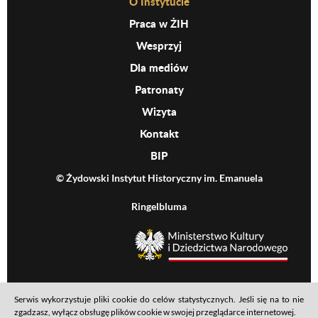
Before Footer Menu
O Instytucie
Praca w ŻIH
Wesprzyj
Dla mediów
Patronaty
Wizyta
Kontakt
BIP
© Żydowski Instytut Historyczny im. Emanuela
Ringelbluma
MKiDN
Serwis wykorzystuje pliki cookie do celów statystycznych. Jeśli się na to nie
Footer menu
Mapa serwisu
Polityka prywatności
Deklaracja dostępności
zgadzasz, wyłącz obsługę plików cookie w swojej przeglądarce internetowej.