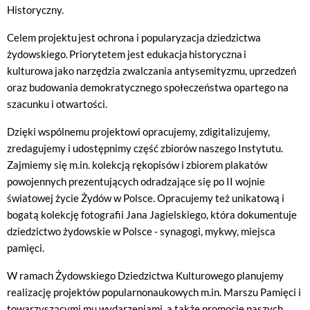
Historyczny.
Celem projektu jest ochrona i popularyzacja dziedzictwa
żydowskiego. Priorytetem jest edukacja historyczna i
kulturowa jako narzędzia zwalczania antysemityzmu, uprzedzeń
oraz budowania demokratycznego społeczeństwa opartego na
szacunku i otwartości.
Dzięki wspólnemu projektowi opracujemy, zdigitalizujemy,
zredagujemy i udostępnimy część zbiorów naszego Instytutu.
Zajmiemy się m.in. kolekcją rękopisów i zbiorem plakatów
powojennych prezentujących odradzające się po II wojnie
światowej życie Żydów w Polsce. Opracujemy też unikatową i
bogatą kolekcję fotografii Jana Jagielskiego, która dokumentuje
dziedzictwo żydowskie w Polsce - synagogi, mykwy, miejsca
pamięci.
W ramach Żydowskiego Dziedzictwa Kulturowego planujemy
realizację projektów popularnonaukowych m.in. Marszu Pamięci i
towarzyszącymi mu wydarzeniami, a także promocję naszych