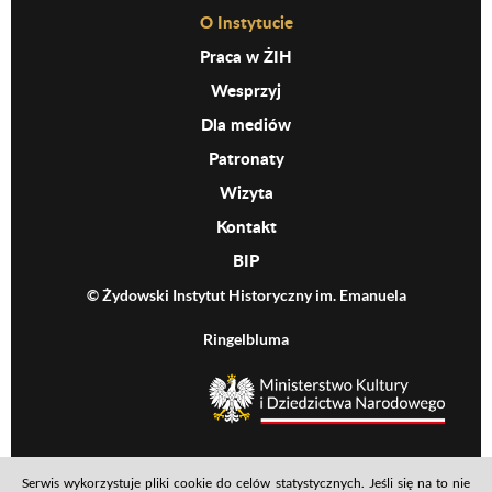
Before Footer Menu
O Instytucie
Praca w ŻIH
Wesprzyj
Dla mediów
Patronaty
Wizyta
Kontakt
BIP
© Żydowski Instytut Historyczny im. Emanuela
Ringelbluma
MKiDN
Serwis wykorzystuje pliki cookie do celów statystycznych. Jeśli się na to nie