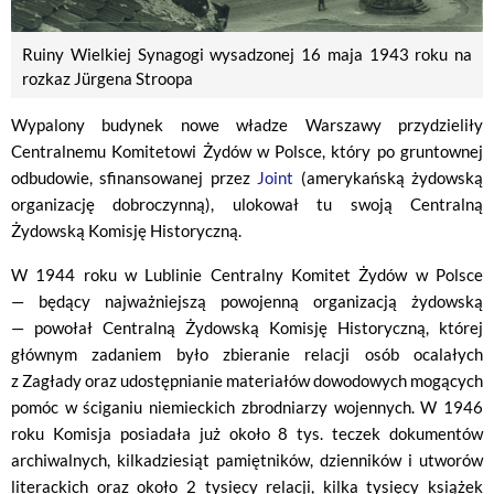
Ruiny Wielkiej Synagogi wysadzonej 16 maja 1943 roku na
rozkaz Jürgena Stroopa
Wypalony budynek nowe władze Warszawy przydzieliły
Centralnemu Komitetowi Żydów w Polsce, który po gruntownej
odbudowie, sfinansowanej przez
Joint
(amerykańską żydowską
organizację dobroczynną), ulokował tu swoją Centralną
Żydowską Komisję Historyczną.
W 1944 roku w Lublinie Centralny Komitet Żydów w Polsce
— będący najważniejszą powojenną organizacją żydowską
— powołał Centralną Żydowską Komisję Historyczną, której
głównym zadaniem było zbieranie relacji osób ocalałych
z Zagłady oraz udostępnianie materiałów dowodowych mogących
pomóc w ściganiu niemieckich zbrodniarzy wojennych. W 1946
roku Komisja posiadała już około 8 tys. teczek dokumentów
archiwalnych, kilkadziesiąt pamiętników, dzienników i utworów
literackich oraz około 2 tysięcy relacji, kilka tysięcy książek