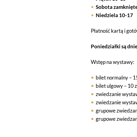
Sobota zamknięt
Niedziela 10-17
Płatność kartą i got
Poniedziałki są dn
Wstęp na wystawy:
bilet normalny – 1
bilet ulgowy – 10 
zwiedzanie wystaw
zwiedzanie wystaw
grupowe zwiedzani
grupowe zwiedzanie