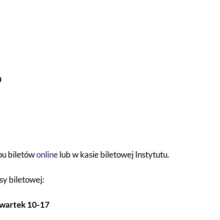
0
u biletów
online
lub w kasie biletowej Instytutu.
y biletowej:
zwartek 10-17