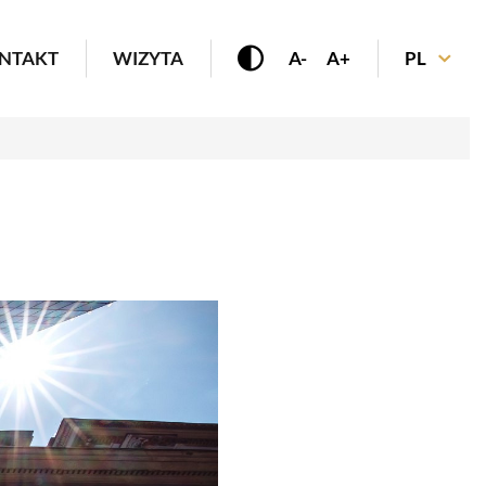
enu
NTAKT
WIZYTA
A-
A+
PL