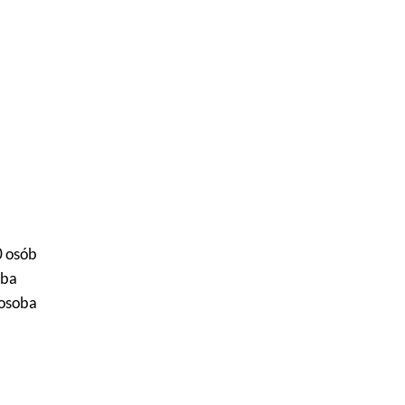
0 osób
oba
/osoba