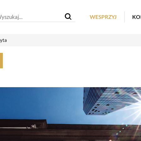
Header M
WESPRZYJ
KO
yta