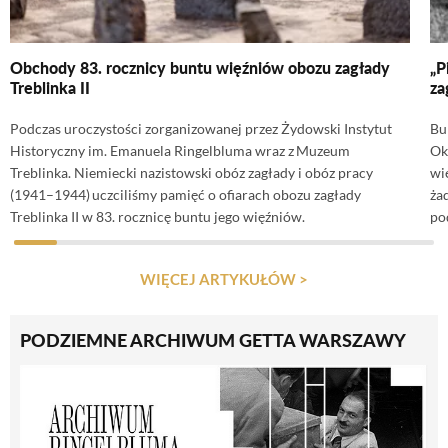
Obchody 83. rocznicy buntu więźniów obozu zagłady
„P
Treblinka II
za
Podczas uroczystości zorganizowanej przez Żydowski Instytut
Bu
Historyczny im. Emanuela Ringelbluma wraz z Muzeum
Ok
Treblinka. Niemiecki nazistowski obóz zagłady i obóz pracy
wi
(1941–1944) uczciliśmy pamięć o ofiarach obozu zagłady
ża
Treblinka II w 83. rocznicę buntu jego więźniów.
po
WIĘCEJ ARTYKUŁÓW >
PODZIEMNE ARCHIWUM GETTA WARSZAWY