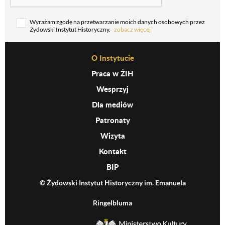
Wyrażam zgodę na przetwarzanie moich danych osobowych przez
Żydowski Instytut Historyczny.
zobacz więcej
Wyrażam zgodę na wykorzystywanie danych osobowych
Before Footer Menu
O Instytucie
do wysyłki informacji (np. newsletterów, ankiet), zgodnie z
Polityką prywatności. Zgodę można w każdej chwili
Praca w ŻIH
wycofać, w sposób opisany w Polityce prywatności.
Wesprzyj
Dla mediów
Patronaty
Wizyta
Kontakt
BIP
© Żydowski Instytut Historyczny im. Emanuela
Ringelbluma
MKiDN