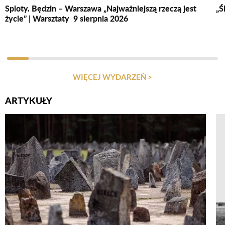
Sploty. Będzin – Warszawa „Najważniejszą rzeczą jest
„Ś
życie” | Warsztaty 9 sierpnia 2026
WIĘCEJ WYDARZEŃ >
ARTYKUŁY