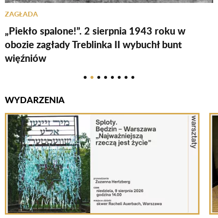
ZAGŁADA
Ż
„Piekło spalone!”. 2 sierpnia 1943 roku w
1
obozie zagłady Treblinka II wybuchł bunt
a
więźniów
WYDARZENIA