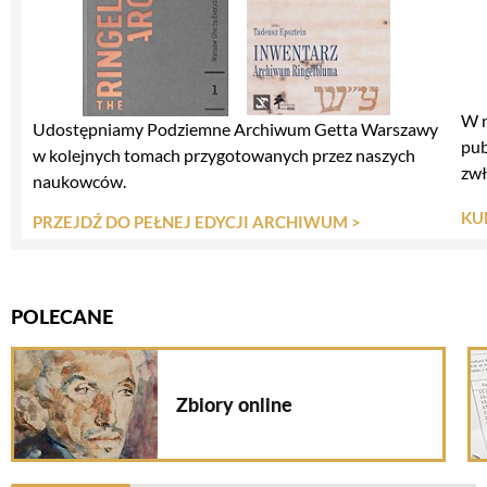
W n
Udostępniamy Podziemne Archiwum Getta Warszawy
pub
w kolejnych tomach przygotowanych przez naszych
zwł
naukowców.
KU
PRZEJDŹ DO PEŁNEJ EDYCJI ARCHIWUM >
Polecane rotator
POLECANE
Polecane rotator
Zbiory online