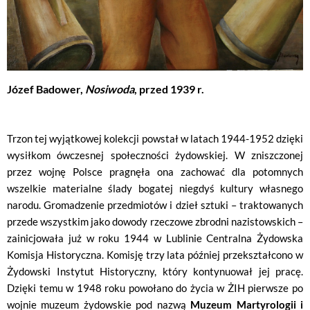
Józef Badower,
Nosiwoda
, przed 1939 r.
Trzon tej wyjątkowej kolekcji powstał w latach 1944-1952 dzięki
wysiłkom ówczesnej społeczności żydowskiej. W zniszczonej
przez wojnę Polsce pragnęła ona zachować dla potomnych
wszelkie materialne ślady bogatej niegdyś kultury własnego
narodu. Gromadzenie przedmiotów i dzieł sztuki – traktowanych
przede wszystkim jako dowody rzeczowe zbrodni nazistowskich –
zainicjowała już w roku 1944 w Lublinie Centralna Żydowska
Komisja Historyczna. Komisję trzy lata później przekształcono w
Żydowski Instytut Historyczny, który kontynuował jej pracę.
Dzięki temu w 1948 roku powołano do życia w ŻIH pierwsze po
wojnie muzeum żydowskie pod nazwą
Muzeum Martyrologii i