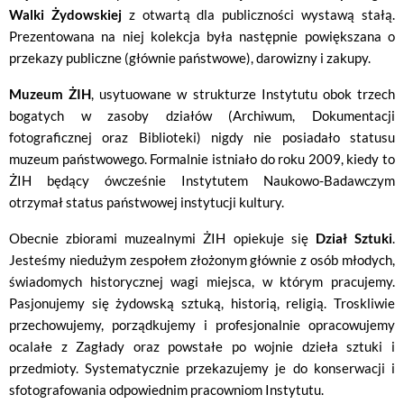
Walki Żydowskiej
z otwartą dla publiczności wystawą stałą.
Prezentowana na niej kolekcja była następnie powiększana o
przekazy publiczne (głównie państwowe), darowizny i zakupy.
Muzeum ŻIH
, usytuowane w strukturze Instytutu obok trzech
bogatych w zasoby działów (Archiwum, Dokumentacji
fotograficznej oraz Biblioteki) nigdy nie posiadało statusu
muzeum państwowego. Formalnie istniało do roku 2009, kiedy to
ŻIH będący ówcześnie Instytutem Naukowo-Badawczym
otrzymał status państwowej instytucji kultury.
Obecnie zbiorami muzealnymi ŻIH opiekuje się
Dział Sztuki
.
Jesteśmy niedużym zespołem złożonym głównie z osób młodych,
świadomych historycznej wagi miejsca, w którym pracujemy.
Pasjonujemy się żydowską sztuką, historią, religią. Troskliwie
przechowujemy, porządkujemy i profesjonalnie opracowujemy
ocalałe z Zagłady oraz powstałe po wojnie dzieła sztuki i
przedmioty. Systematycznie przekazujemy je do konserwacji i
sfotografowania odpowiednim pracowniom Instytutu.