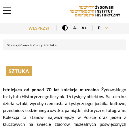
Header Menu
PL
A-
A+
WESPRZYJ
Strona główna
Zbiory
Sztuka
SZTUKA
Istniejąca od ponad 70 lat kolekcja muzealna
Żydowskiego
Instytutu Historycznego liczy ok. 16 tysięcy obiektów. Są to m.in.:
dzieła sztuki, wyroby rzemiosła artystycznego, judaika kultowe,
przedmioty codziennego użytku, pamiątki historyczne, fotografie.
Kolekcja ta stanowi najważniejszy w Polsce oraz jeden z
kluczowych na świecie zbiorów muzealnych poświęconych