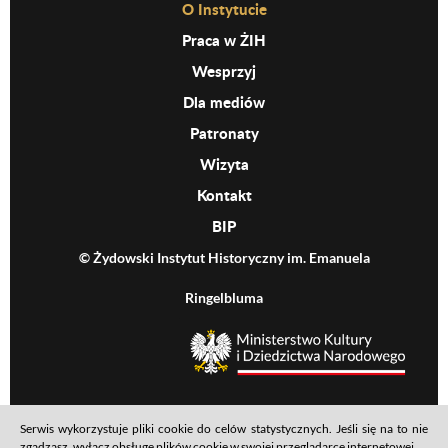
Before Footer Menu
O Instytucie
Praca w ŻIH
Wesprzyj
Dla mediów
Patronaty
Wizyta
Kontakt
BIP
© Żydowski Instytut Historyczny im. Emanuela
Ringelbluma
MKiDN
Serwis wykorzystuje pliki cookie do celów statystycznych. Jeśli się na to nie
Mapa serwisu
Polityka prywatności
Deklaracja dostępności
zgadzasz, wyłącz obsługę plików cookie w swojej przeglądarce internetowej.