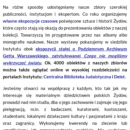
Na różne sposoby udostępniamy nasze zbiory szerokiej
publiczności, instytucjom i ekspertom. Co roku organizujemy
własne ekspozycje czasowe
poświęcone sztuce i historii Żydów,
które często stają się okazją do prezentowania obiektów z naszej
kolekcji. Towarzyszą im przygotowane przez nas albumy albo
monografie naukowe. Nasze wystawy pokazujemy w siedzibie
Instytutu obok
ekspozycji stałej o Podziemnym Archiwum
Getta Warszawskiego, zatytułowanej
Czego nie mogliśmy
wykrzyczeć światu
.
Ok. 4000 obiektów z naszych zbiorów
można także oglądać online w wysokiej rozdzielczości na
portalach Instytutu:
Centralna Biblioteka Judaistyczna
i
Delet
.
Jesteśmy otwarci na współpracę z każdym, kto tak jak my
interesuje się materialnym dziedzictwem polskich Żydów,
prowadzi nad nim studia, dba o jego zachowanie i zajmuje się jego
pielęgnacją, m.in. z badaczami, kuratorami, kustoszami,
studentami, lokalnymi działaczami kultury i pasjonatami z kraju
oraz zagranicy. Wykonujemy kwerendy na zlecenie lub
umożliwiamy ich przeprowadzenie osobiście. Nie wydajemy