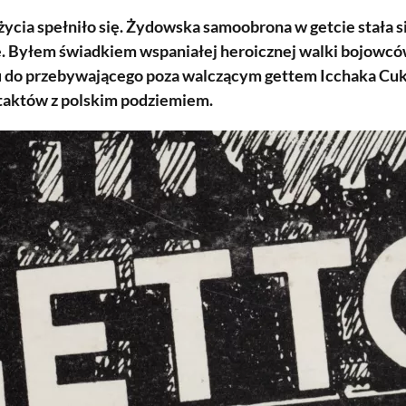
ycia spełniło się. Żydowska samoobrona w getcie stała s
ę. Byłem świadkiem wspaniałej heroicznej walki bojowcó
u do przebywającego poza walczącym gettem Icchaka Cuk
aktów z polskim podziemiem.