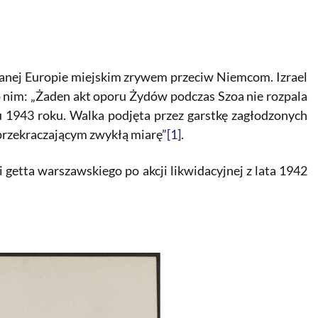
wanej Europie miejskim zrywem przeciw Niemcom. Izrael
o nim: „Żaden akt oporu Żydów podczas Szoa nie rozpala
u 1943 roku. Walka podjęta przez garstkę zagłodzonych
przekraczającym zwykłą miarę”
[1]
.
 getta warszawskiego po akcji likwidacyjnej z lata 1942