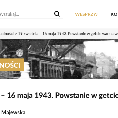
Header M
WESPRZYJ
KO
ualności
19 kwietnia – 16 maja 1943. Powstanie w getcie warsza
NOŚCI
 – 16 maja 1943. Powstanie w getc
a Majewska