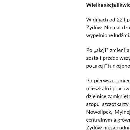
Wielka akcja likw
W dniach od 22 lip
Żydów. Niemal dzie
wypełnione ludźmi
Po „akcji” zmienił
zostali przede wszy
po „akcji” funkcjon
Po pierwsze, zmien
mieszkało i pracow
dzielnicę zamknięt
szopu szczotkarzy 
Nowolipek, Mylnej
centralnym a główn
Żydów niezatrudnio