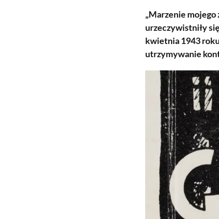
„Marzenie mojego ż
urzeczywistniły si
kwietnia 1943 rok
utrzymywanie kont