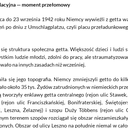
idacyjna — moment przełomowy
ca do 23 września 1942 roku Niemcy wywieźli z getta wa
ń po dniu z Umschlagplatzu, czyli placu przeładunkowego
.
a się struktura społeczna getta. Większość dzieci i lud
stkim ludzie młodzi, zdolni do pracy, ale straumatyzowani
owało na innych zasadach niż wcześniej.
iła się jego topografia. Niemcy zmniejszyli getto do k
ało około 35 tys. Żydów zatrudnionych w niemieckich prz
ą tworzyły enklawy getta centralnego (rejon ulic Stawek,
(rejon ulic Franciszkańskiej, Bonifraterskiej, Świętoj
, Leszna, Żelaznej) i szopu Duży Többens (rejon ulic C
ym terenem szopów rozciągał się obszar niezamieszkały, t
nych. Obszar od ulicy Leszno na południe niemal w cało