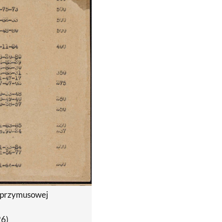
y przymusowej
26)