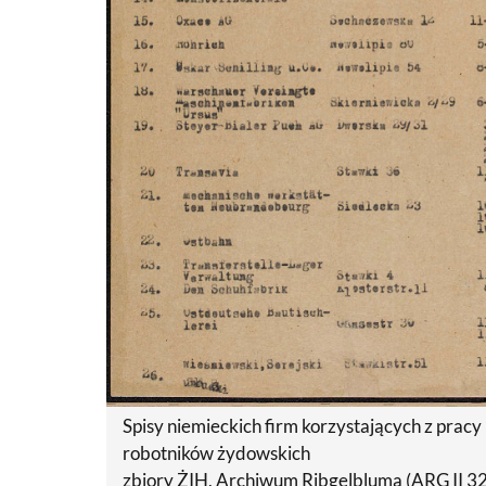
Spisy niemieckich firm korzystających z prac
robotników żydowskich
zbiory ŻIH, Archiwum Ribgelbluma (ARG II 3