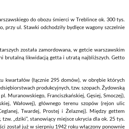
rszawskiego do obozu śmierci w Treblince ok. 300 tys.
, przy ul. Stawki odchodziły bydlęce wagony szczelnie
zi starszych została zamordowana, w getcie warszawskim
 brutalną likwidacją getta i utratą najbliższych. Getto
ilku kwartałów (łącznie 295 domów), w obrębie których
edsiębiorstwach produkcyjnych, tzw. szopach. Żydowską
 pl. Muranowskiego, Franciszkańskiej, Gęsiej, Smoczej),
erskiej, Wałowej), głównego terenu szopów (rejon ulic
eglanej, Twardej, Prostej i Żelaznej). Między gettem
zw. „dziki”, stanowiący miejsce ukrycia dla ok. 25 tys.
ści został już w sierpniu 1942 roku włączony ponownie