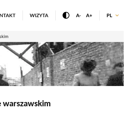
enu
NTAKT
WIZYTA
A-
A+
PL
wskim
ie warszawskim