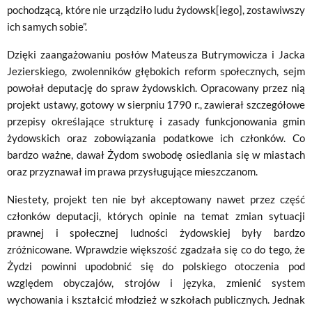
pochodzącą, które nie urządziło ludu żydowsk[iego], zostawiwszy
ich samych sobie”.
Dzięki zaangażowaniu posłów Mateusza Butrymowicza i Jacka
Jezierskiego, zwolenników głębokich reform społecznych, sejm
powołał deputację do spraw żydowskich. Opracowany przez nią
projekt ustawy, gotowy w sierpniu 1790 r., zawierał szczegółowe
przepisy określające strukturę i zasady funkcjonowania gmin
żydowskich oraz zobowiązania podatkowe ich członków. Co
bardzo ważne, dawał Żydom swobodę osiedlania się w miastach
oraz przyznawał im prawa przysługujące mieszczanom.
Niestety, projekt ten nie był akceptowany nawet przez część
członków deputacji, których opinie na temat zmian sytuacji
prawnej i społecznej ludności żydowskiej były bardzo
zróżnicowane. Wprawdzie większość zgadzała się co do tego, że
Żydzi powinni upodobnić się do polskiego otoczenia pod
względem obyczajów, strojów i języka, zmienić system
wychowania i kształcić młodzież w szkołach publicznych. Jednak