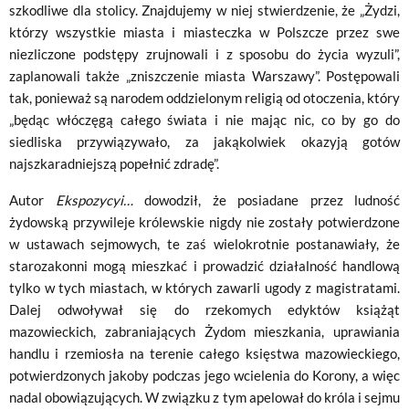
szkodliwe dla stolicy. Znajdujemy w niej stwierdzenie, że „Żydzi,
którzy wszystkie miasta i miasteczka w Polszcze przez swe
niezliczone podstępy zrujno­wali i z sposobu do życia wyzuli”,
zaplanowali także „zniszczenie miasta War­szawy”. Postępowali
tak, ponieważ są narodem oddzielonym religią od otoczenia, który
„będąc włóczęgą całego świata i nie mając nic, co by go do
siedliska przywiązy­wało, za jakąkolwiek okazyją gotów
najszkaradniejszą popełnić zdradę”.
Autor
Ekspozycyi…
dowodził, że posiadane przez ludność
żydowską przywileje królewskie nigdy nie zostały potwierdzone
w ustawach sejmowych, te zaś wielokrotnie postanawiały, że
starozakonni mogą mieszkać i prowadzić działalność handlową
tylko w tych miastach, w których zawarli ugody z magistratami.
Dalej odwoływał się do rzekomych edyktów książąt
mazowieckich, zabraniających Żydom mieszkania, uprawiania
handlu i rzemiosła na terenie całego księstwa mazowieckiego,
potwierdzonych jakoby podczas jego wcielenia do Korony, a więc
nadal obowiązujących. W związku z tym apelował do króla i sejmu