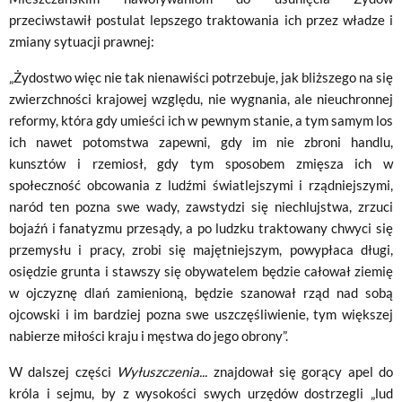
przeciwstawił postulat lepszego traktowania ich przez władze i
zmiany sytuacji prawnej:
„Ży­dostwo więc nie tak nienawiści potrzebuje, jak bliższego na się
zwierzchności krajowej względu, nie wygnania, ale nieuchronnej
reformy, która gdy umieści ich w pewnym stanie, a tym samym los
ich nawet potomstwa zapewni, gdy im nie zbroni handlu,
kunsztów i rzemiosł, gdy tym sposobem zmięsza ich w
społeczność obcowania z ludźmi światlejszymi i rządniejszymi,
naród ten pozna swe wady, zawstydzi się niechlujstwa, zrzuci
bojaźń i fanatyzmu prze­sądy, a po ludzku traktowany chwyci się
przemysłu i pracy, zrobi się majęt­niejszym, powypłaca długi,
osiędzie grunta i stawszy się obywatelem będzie całował ziemię
w ojczyznę dlań zamienioną, będzie szanował rząd nad sobą
ojcowski i im bardziej pozna swe uszczęśliwienie, tym większej
nabierze miłości kraju i męstwa do jego obrony”.
W dalszej części
Wyłuszczenia...
znajdował się gorący apel do
króla i sejmu, by z wysokości swych urzędów dostrzegli „lud