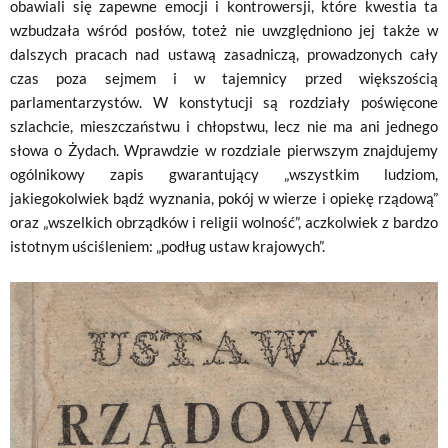
obawiali się zapewne emocji i kontrowersji, które kwestia ta
wzbudzała wśród posłów, toteż nie uwzględniono jej także w
dalszych pracach nad ustawą zasadniczą, prowadzonych cały
czas poza sejmem i w tajemnicy przed większością
parlamentarzystów. W konstytucji są rozdziały poświęcone
szlachcie, mieszczaństwu i chłopstwu, lecz nie ma ani jednego
słowa o Żydach. Wprawdzie w rozdziale pierwszym znajdujemy
ogólnikowy zapis gwarantujący „wszystkim ludziom,
jakiegokolwiek bądź wyznania, pokój w wierze i opiekę rządową”
oraz „wszelkich obrządków i religii wolność”, aczkolwiek z bardzo
istotnym uściśleniem: „podług ustaw krajowych”.