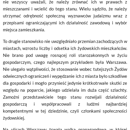
nie wszyscy uważali, że należy zrównać ich w prawach z
mieszczanami i wcielić do tego stanu. Wielu sądziło, że należy
utrzymać odrębność społeczną wyznawców judaizmu wraz z
przepisami ograniczającymi ich działalność zawodową i wybór
miejsca zamieszkania.
To drugie stanowisko nie uwzględniało przemian zachodzących w
miastach, wzrostu liczby i odsetka ich żydowskich mieszkańców.
Nie brano pod uwagę rosnącej roli starozakonnych w życiu
gospodarczym, czego najlepszym przykładem była Warszawa.
Nie ulegało wątpliwości, że stosowanie wobec tutejszych Żydów
odwiecznych ograniczeń i wypędzanie ich z miasta było szkodliwe
dla gospodarki i mogło przynieść jedynie krótkotrwałe skutki ze
względu na poparcie, jakiego udzielała im duża część szlachty.
Zamożni przedstawiciele tego stanu rozwijali działalność
gospodarczą i współpracowali z ludźmi najbardziej
kompetentnymi w tej dziedzinie, czyli członkami społeczności
żydowskiej.
Na ulicach Warszawy trwała walka propagandowa, w której