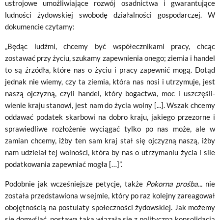
ustrojowe umożliwiające rozwój osadnictwa i gwarantujące
ludności żydowskiej swobodę działalności gospodarczej. W
dokumencie czytamy:
„Będąc ludźmi, chcemy być współecznikami pracy, chcąc
zostawać przy życiu, szukamy zapewnienia onego; ziemia i handel
to są źrzódła, które nas o życiu i pracy zapewnić mogą. Dotąd
jednak nie wiemy, czy ta ziemia, która nas nosi i utrzymuje, jest
naszą ojczyzną, czyli handel, który bogactwa, moc i uszczęśli­
wienie kraju stanowi, jest nam do życia wolny [...]. Wszak chcemy
odda­wać podatek skarbowi na dobro kraju, jakiego przezorne i
sprawiedliwe rozło­żenie wyciągać tylko po nas może, ale w
zamian chcemy, iżby ten sam kraj stał się ojczyzną naszą, iżby
nam udzielał tej wolności, która by nas o utrzyma­niu życia i sile
podatkowania zapewniać mogła […]”.
Podobnie jak wcześniejsze petycje, także
Pokorna prośba...
nie
została przedstawiona w sejmie, który po raz kolejny zareagował
obojętnością na postulaty społeczności żydowskiej. Jak możemy
się domyślać, postawa taka wiązała się z polityczną konsolidacją