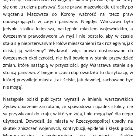
się one „trucizną państwa”. Stare prawa mazowieckie utraciły po
włączeniu Mazowsza do Korony ważność na rzecz praw
obowiązujących w całym państwie. Niegdyś Warszawa była
jedynie stolicą księstwa, następnie miastem wojewódzkim, a
ówczesnym prawodawcom „w myśli nie postało, aby w czasie
stała się nieprzerwanym królów miesz­kaniem i tak rozległym, jak
dzisiaj ją widziemy”. Wydawali więc prawa dostosowane do
ówczesnych okoliczności, nie byli bowiem w stanie przewidzieć
zmian, które nastąpią w przyszłości, gdy Warszawa stanie się
stolicą państwa. Z biegiem czasu doprowadziło to do sytuacji, w
której przywileje miasta „tak ściśle, jak dawniej, zachowane być
nie mogą”.
Następnie polski publicysta wyraził w imieniu warszawskich
Żydów oburzenie zarzutami, że spowodowali upadek stolicy, nie
są przywiązani do kraju, w którym żyją, i nie mogą być dla niego
użyteczni. Dowodził, że miasta w Rzeczypospolitej upadły na
skutek zniszczeń wojennych, kontrybucji, epidemii i klęsk głodu.
Mieszczańskim nawoływaniom do usunięcia Żydów