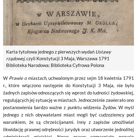
Karta tytułowa jednego z pierwszych wydań
Ustawy
rządowej
, czyli Konstytucji 3 Maja, Warszawa 1791
Biblioteka Narodowa; Biblioteka Cyfrowa Polona
W
Prawie o miastach
, uchwalonym przez sejm 18 kwietnia 1791
r., które włączono następnie do Konstytucji 3 Maja, nie było
żadnych zapisów odnoszących się wprost do ludności żydowskiej,
regulujących jej sytuację w miastach. Jednocześnie zawierało ono
postanowienia bardzo ważne z punktu widzenia Żydów. W myśl
jednego z nich obywatelami miast mogli być cudzoziemcy pod
warunkiem, że są chrześcijanami. Inny z zapisów umożliwiał
likwidację prawnej odrębności jurydyk oraz utworzenie jednolitej
administracji miejskiej. Nowe prawo wzmacniało pozycję