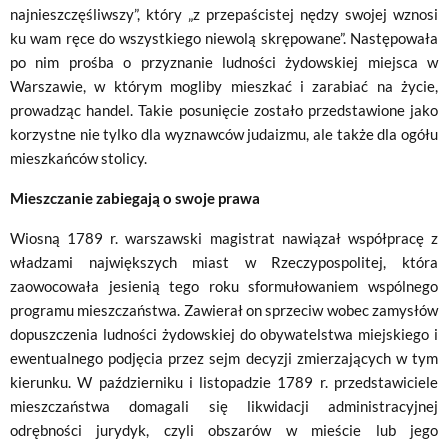
najnieszczęśliwszy”, który „z przepaścistej nędzy swojej wznosi
ku wam ręce do wszystkiego niewolą skrę­powane”. Następowała
po nim prośba o przyznanie ludności żydowskiej miejsca w
Warszawie, w którym mogliby mieszkać i zarabiać na życie,
prowadząc handel. Takie posunięcie zostało przedstawione jako
korzystne nie tylko dla wyznawców judaizmu, ale także dla ogółu
mieszkańców stolicy.
Mieszczanie zabiegają o swoje prawa
Wiosną 1789 r. warszawski magistrat nawiązał współpracę z
władzami największych miast w Rzeczypospolitej, która
zaowocowała jesienią tego roku sformułowaniem wspólnego
programu mieszczaństwa. Zawierał on sprzeciw wobec zamysłów
dopuszczenia ludności żydowskiej do obywatelstwa miejskiego i
ewentualnego podjęcia przez sejm decyzji zmierzających w tym
kierunku. W październiku i listopadzie 1789 r. przedstawiciele
mieszczaństwa domagali się likwidacji administracyjnej
odrębności jurydyk, czyli obszarów w mieście lub jego