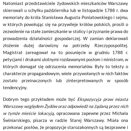
Natomiast przedstawiciele żydowskich mieszkańców Warszawy
skierowali u schyłku października lub w listopadzie 1788 r. dwa
memoriały do króla Stanisława Augusta Poniatowskiego i sejmu,
w których powołując się na przywileje królów polskich, prosili o
zezwolenie na stałe zamieszkanie w stolicy i przyznanie prawa do
prowadzenia działalności gospodarczej. W zamian deklarowali
złożenie dużej darowizny na potrzeby Rzeczypospolitej.
Magistrat zareagował na to posunięcie w grudniu 1788 r.
petycjami i drukami ulotnymi rozdawanymi posłom i ministrom, w
których domagał się odrzucenia memoriałów. Były to teksty o
charakterze propagandowym, wiele przywołanych w nich faktów
zostało przeinaczonych lub zinterpretowanych w sposób
tendencyjny.
Dobrym tego przykładem może być
Ekspozycyja praw miasta
Warszawy względem Żydów oraz odpowiedź na żądaną przez nich
w tymże mieście lokacyją
, opracowana zapewne przez Michała
Świniarskiego, pisarza w radzie Starej Warszawy. Miała ona
przekonać posłów, że propozycje starozakonnych są bezprawne i