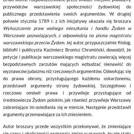
przywódców warszawskiej społeczności żydowskiej do
publicznego przedstawienia swoich argumentów. W drugiej
połowie stycznia 1789 r. z ich inicjatywy ukazała się broszura
Wyłuszczenie praw wolnego mieszkania i handlu Żydom w
Warszawie pozwalających, z odpowiedzią na pisma magistratu
warszawskiego przeciw Żydom
. Jej autor, przypuszczalnie filolog,
bibliofil i publicysta Kazimierz Bronisz Chromiński, dowodził, że
petycje i publikacje warszawskiego magistratu zawierają więcej
bezpodstawnych zarzutów mających wzbudzać nienawiść do
wyznawców judaizmu niż rzeczowych argumentów. Odwołując się
do prawa obrony, przysługującego każdemu oskarżonemu,
przedstawił argumenty strony żydowskiej. Szczegółowo i
rzeczowo omówił prawa i przywileje przysługujące od
średniowiecza Żydom polskim, jak również przywileje Warszawy
zabraniające im osiedlania się w mieście. Następnie przedstawił
argumenty przemawiające za ich zniesieniem.
Autor broszury przede wszystkim przekonywał, że zmieniające
się czasy i okoliczności wymagają zmian w prawach, by nie stały