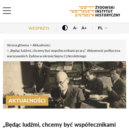
Header Menu
PL
A-
A+
WESPRZYJ
Strona główna
Aktualności
„Będąc ludźmi, chcemy być współecznikami pracy”. Aktywność polityczna
warszawskich Żydów w okresie Sejmu Czteroletniego
AKTUALNOŚCI
„Będąc ludźmi, chcemy być współecznikami