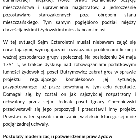
mieszczaństwa i uprawnienia magistratów, a jednocześnie
pozostawiało starozakonnych poza obrębem stanu
mieszczańskiego. Tym samym pogłębiono podział między
chrześcijańskimi i żydowskimi mieszkańcami miast.
W tej sytuacji Sejm Czteroletni musiał niebawem zająć się
narastającymi, wymagającymi rozwiązania problemami licznej i
ważnej gospodarczo grupy społecznej. Na posiedzeniu 24 maja
1791 r., w trakcie dyskusji nad zobowiązaniami podatkowymi
ludności żydowskiej, poseł Butrymowicz zabrał głos w sprawie
projektu regulującego kompleksowo jej sytuację,
przygotowanego już przez powołaną w tym celu deputację.
Domagał się, by został on jak najszybciej rozpatrzony i
uchwalony przez sejm. Jednak poseł Ignacy Chołoniewski
przeciwstawił się jego propozycji i przedstawił inny projekt.
Powstało w ten sposób zamieszanie, w efekcie którego sejm nie
podjął żadnej uchwały.
Postulaty modernizacji i potwierdzenie praw Żydów