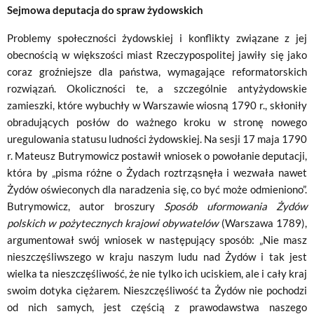
Sejmowa deputacja do spraw żydowskich
Problemy społeczności żydowskiej i konflikty związane z jej
obecnością w większości miast Rzeczypospolitej jawiły się jako
coraz groźniejsze dla państwa, wymagające reformatorskich
rozwiązań. Okoliczności te, a szczególnie antyżydowskie
zamieszki, które wybuchły w Warszawie wiosną 1790 r., skłoniły
obradujących posłów do ważnego kroku w stronę nowego
uregulowania statusu ludności żydowskiej. Na sesji 17 maja 1790
r. Mateusz Butrymowicz postawił wniosek o powołanie deputacji,
która by „pisma różne o Żydach roztrząsnęła i wezwała nawet
Żydów oświeconych dla naradzenia się, co być może odmieniono”.
Butrymowicz, autor broszury
Sposób uformowania Żydów
polskich w pożytecznych krajowi obywatelów
(Warszawa 1789),
argumentował swój wniosek w następujący sposób: „Nie masz
nieszczęśliwszego w kraju naszym ludu nad Żydów i tak jest
wielka ta nieszczęśliwość, że nie tylko ich uciskiem, ale i cały kraj
swoim dotyka ciężarem. Nieszczęśliwość ta Żydów nie pochodzi
od nich samych, jest częścią z prawodawstwa naszego