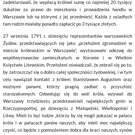
zadeklarowali, że wypłacą królowi sumę co najmniej 20 tysięcy
dukatów za prawo do mieszkania i prowadze­nia handlu w
Warszawie lub na którymś z jej przedmieść. Każda z osiadłych
tam rodzin miałaby ponadto zapłacić po 3 tysiące złotych.
27 września 1791 r. dziesięciu reprezentantów warszawskich
Żydów, przedstawiających się jako „przełożeni zgromadzeń w
mieście królewskim w Warszawie”, wystosowało odezwę do
współwyznawców zamieszkałych w Koronie i w Wielkim
Księstwie Litewskim. Przełożeni oświadczali, że zebrali się po to,
by zatroszczyć się o dobro całej społeczności żydowskiej, i w tym
celu nawiązali kontakt z królem Stanisławem Augustem oraz
możnymi panami, którzy pragną zadbać o przyszłość
starozakonnych. Odwołując się do woli króla, wzywali do
Warszawy trzydziestu przedstawicieli największych gmin w
Rzeczypospolitej, po dziesięciu z Małopolski, Wielkopolski i
Litwy. Mieli to być ludzie „którzy by się mogli pokazać w pałacu
króla i w pała­cach panów naszych, aby mieli moc największą
czynić, co będzie z pomnoże­niem dobra dla braci naszych, synów