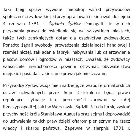
Taki bieg spraw wywołał niepokój wśród przywódców
społeczności żydowskiej, którzy opracowali i skierowali do sejmu
4 czerwca 1791 r.
Żądania Żydów
. Domagali się w nich
przyznania prawa do osiedlania się we wszystkich miastach,
także tych zamkniętych dotąd dla osadnictwa żydowskiego.
Ponadto żądali swobody prowadzenia działalności handlowej i
rzemieślniczej, zakładania fabryk, nabywania lub dzierżawienia
placów, domów i ogrodów w miastach. Uważali, że żydowscy
właściciele nieruchomości powinni otrzymać obywatelstwo
miejskie i posiadać takie same prawa jak mieszczanie.
Przywódcy Żydów wciąż mieli nadzieję, że wśród reformatorskich
ustaw uchwalonych przez Sejm Czteroletni będą prawa
regulujące sytuację ich społeczności zarówno w całej
Rzeczypospolitej, jak i w Warszawie. Sądzili, że uda im się zyskać
przychylność króla Stanisława Augusta oraz sejmu i doprowadzić
do uchwalenia takich praw dzięki ofiarom pieniężnym na rzecz
władcy i skarbu państwa. Zapewne w sierpniu 1791 r.