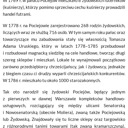
W 1769 r. w pałacu Pociejów mieszkało 8 żydowskich futerników
(kuśnierzy), którzy pomimo sprzeciwu cechu kuśnierzy prowadzili
handel futrami.
W 1778 r. na Pociejowie zarejestrowano 268 rodzin żydowskich,
liczących wraz ze służbą 716 osób. W tym samym roku pałac oraz
towarzyszące mu zabudowania stały się własnością Tomasza
Adama Uruskiego, który w latach 1778–1785 przebudował
i rozbudował magnacką siedzibę na cele handlowe, tworząc długi
szereg sklepów i mieszkań. Lokale te wynajmowali początkowo
zarówno przedsiębiorcy chrześcijańscy, jak i żydowscy, jednakże
z biegiem czasu ci drudzy wyparli chrześcijańskich konkurentów.
W 1786 r. mieszkało tu około 1000 starozakonnych.
Tak oto narodził się żydowski Pociejów, będący jednym
z pierwszych w dawnej Warszawie kompleksów handlowo-
usługowych, rozciągający się między ulicami Senatorską
i Nowosenatorską (obecnie Moliera), zwaną także Pociejowską
lub Żydowską. Znajdowały się tu liczne sklepy oraz targowisko
z różnorodnymi tanimi towarami (tak zwaną kramarszczyną),