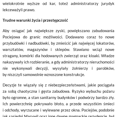
wielokrotnie wyższe od kar, toteż administratorzy jurydyk
lekceważyli prawo.
Trudne warunki życia i przestępczość
Aby osiągać jak największe zyski, powiększano zabudowania
Pociejowa do granic możliwości. Dodawano coraz to nowe
przybudówki i nadbudówki, by zmieścić jak najwięcej lokatorów,
warsztatów, magazynów i sklepów. Stawiano wciąż nowe
stragany, komórki dla hodowanych zwierząt oraz kloaki. Władze
nakazywały ich rozbieranie, a gdy administratorzy nieruchomości
nie wykonywali decyzji, wysyłały żołnierzy i parobków,
by niszczyli samowolnie wznoszone konstrukcje.
Decyzje te wiązały się z niebezpieczeństwami, jakie pociągała
za sobą chaotyczna i gęsta zabudowa. Ryzyko wybuchu pożaru
było ogromne, a stan sanitarny budynków i podwórzy bardzo zły.
Ich powierzchnię pokrywało błoto, a przede wszystkim śmieci
i odchody, wyrzucane i wylewane przez okna. Pociejów, podobnie
jak sąsiedni Marywil oraz inne dawne magnackie rezydencje, był