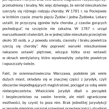
przeludniony i brudny. Nic więc dziwnego, że wśród mieszkańców
szerzyły się różnego rodzaju choroby. W 1781 r. na Pociejowie
w krótkim czasie zmarło pięciu Żydów i jedna Żydówka. Lekarz
ustalił, że przyczyną zgonów była choroba „z czasów gorących
pochodząca”, na szczęście nie zakaźna. W 1787 r. urząd
marszałkowski stwierdził, że w jednej izbie mieszkało przeciętnie
około 30 osób, a „z powodu smrodu, ciasnoty i braku powietrza
szerzą się choroby”. Aby poprawić warunki mieszkaniowe
nakazano ustawić piętrowe, wiszące łóżka oraz wstawić
w oknach wentylatory, które wywiewałyby zatęchłe powietrze
i wpuszczały świeże.
Fakt, że osiemnastowieczna Warszawa, podobnie jak wiele
dużych miast, składała się w znacznej części z jurydyk, czyli
obszarów niepodlegających magistratowi, pociągał za sobą wiele
niebezpieczeństw. Właściciele jurydyk dbali o porządek
i bezpieczeństwo na swoim terenie, ale mieli ograniczone
możliwości, by czynić to poza nim. Brak jednolitej jurysdykcji
w zespole miejskim sprzyjał rozwojowi przestępczości i utrudniał