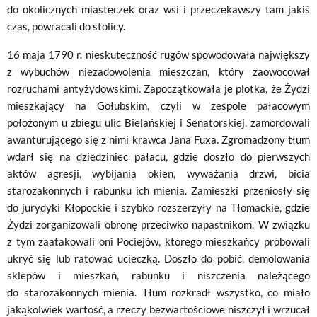
do okolicznych miasteczek oraz wsi i przeczekawszy tam jakiś
czas, powracali do stolicy.
16 maja 1790 r. nieskuteczność rugów spowodowała największy
z wybuchów niezadowolenia mieszczan, który zaowocował
rozruchami antyżydowskimi. Zapoczątkowała je plotka, że Żydzi
mieszkający na Gołubskim, czyli w zespole pałacowym
położonym u zbiegu ulic Bielańskiej i Senatorskiej, zamordowali
awanturującego się z nimi krawca Jana Fuxa. Zgromadzony tłum
wdarł się na dziedziniec pałacu, gdzie doszło do pierwszych
aktów agresji, wybijania okien, wyważania drzwi, bicia
starozakonnych i rabunku ich mienia. Zamieszki przeniosły się
do jurydyki Kłopockie i szybko rozszerzyły na Tłomackie, gdzie
Żydzi zorganizowali obronę przeciwko napastnikom. W związku
z tym zaatakowali oni Pociejów, którego mieszkańcy próbowali
ukryć się lub ratować ucieczką. Doszło do pobić, demolowania
sklepów i mieszkań, rabunku i niszczenia należącego
do starozakonnych mienia. Tłum rozkradł wszystko, co miało
jakąkolwiek wartość, a rzeczy bezwartościowe niszczył i wrzucał