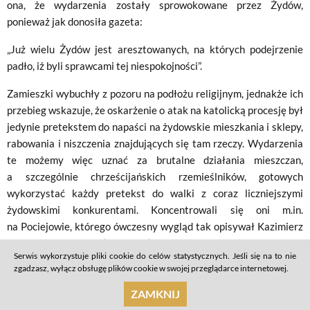
ona, że wydarzenia zostały sprowokowane przez Żydów,
ponieważ jak donosiła gazeta:
„Już wielu Żydów jest aresztowanych, na których podejrzenie
padło, iż byli sprawcami tej niespokojności”.
Zamieszki wybuchły z pozoru na podłożu religijnym, jednakże ich
przebieg wskazuje, że oskarżenie o atak na katolicką procesję był
jedynie pretekstem do napaści na żydowskie mieszkania i sklepy,
rabowania i niszczenia znajdujących się tam rzeczy. Wydarzenia
te możemy więc uznać za brutalne działania mieszczan,
a szczególnie chrześcijańskich rzemieślników, gotowych
wykorzystać każdy pretekst do walki z coraz liczniejszymi
żydowskimi konkurentami. Koncentrowali się oni m.in.
na Pociejowie, którego ówczesny wygląd tak opisywał Kazimierz
Władysław Wójcicki (Wóycicki):
Serwis wykorzystuje pliki cookie do celów statystycznych. Jeśli się na to nie
zgadzasz, wyłącz obsługę plików cookie w swojej przeglądarce internetowej.
„Wszedłszy na obszerne podwórza po lewej stronie od ulicy
Senatorskiej wznosił się do niej frontem pałac do rodziny
ZAMKNIJ
Pociejów należący. Pamiętam pod arkadami niskiemi ciągnący się