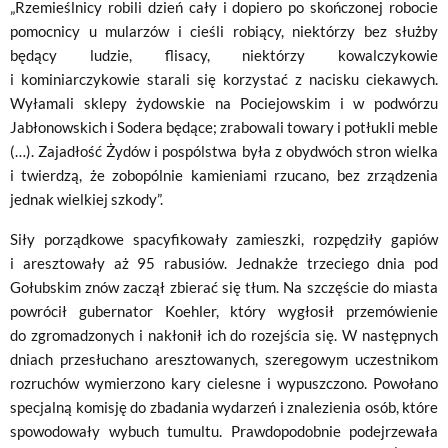
„Rzemieślnicy robili dzień cały i dopiero po skończonej robocie
pomocnicy u mularzów i cieśli robiący, niektórzy bez służby
będący ludzie, flisacy, niektórzy kowalczykowie
i kominiarczykowie starali się korzystać z nacisku ciekawych.
Wyłamali sklepy żydowskie na Pociejowskim i w podwórzu
Jabłonowskich i Sodera będące; zrabowali towary i potłukli meble
(…). Zajadłość Żydów i pospólstwa była z obydwóch stron wielka
i twierdzą, że zobopólnie kamieniami rzucano, bez zrządzenia
jednak wielkiej szkody”.
Siły porządkowe spacyfikowały zamieszki, rozpędziły gapiów
i aresztowały aż 95 rabusiów. Jednakże trzeciego dnia pod
Gołubskim znów zaczął zbierać się tłum. Na szczęście do miasta
powrócił gubernator Koehler, który wygłosił przemówienie
do zgromadzonych i nakłonił ich do rozejścia się. W następnych
dniach przesłuchano aresztowanych, szeregowym uczestnikom
rozruchów wymierzono kary cielesne i wypuszczono. Powołano
specjalną komisję do zbadania wydarzeń i znalezienia osób, które
spowodowały wybuch tumultu. Prawdopodobnie podejrzewała