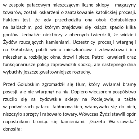
w zespole pałacowym mieszczącym liczne sklepy i magazyny
towarów, zostali oskarżeni o zaatakowanie katolickiej procesji.
Faktem jest, że gdy przechodziła ona obok Gołubskiego
na baldachim, pod którym znajdował się ksiądz, spadło kilka
gontów. Jednakże niektórzy z obecnych twierdzili, że widzieli
Żydów rzucających kamieniami. Uczestnicy procesji wtargnęli
na Gołubskie, pobili wielu mieszkańców i zdewastowali ich
mieszkania, rozbijając okna, drzwi i piece. Patrol kawalerii oraz
funkcjonariusze policji zaprowadzili spokój, ale następnego dnia
wybuchły jeszcze gwałtowniejsze rozruchy.
Przed Gołubskim zgromadził się tłum, który wyłamał bramę
posesji, ale nie wtargnął na nią. Dopiero wieczorem pospólstwo
rzuciło się na żydowskie sklepy na Pociejowie, a także
w podwórzach pałacu Jabłonowskich, włamywało się do nich,
niszczyło sprzęty i rabowało towary. Wówczas Żydzi stawili opór
napastnikom broniąc się kamieniami. „Gazeta Warszawska”
donosiła: