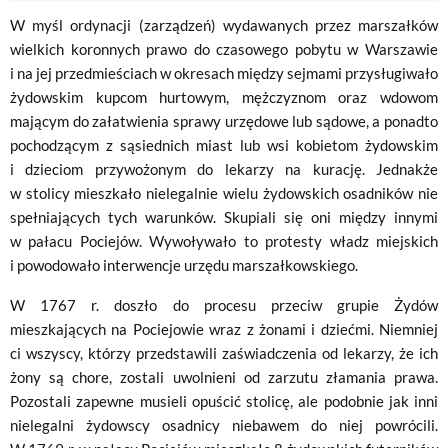
W myśl ordynacji (zarządzeń) wydawanych przez marszałków
wielkich koronnych prawo do czasowego pobytu w Warszawie
i na jej przedmieściach w okresach między sejmami przysługiwało
żydowskim kupcom hurtowym, mężczyznom oraz wdowom
mającym do załatwienia sprawy urzędowe lub sądowe, a ponadto
pochodzącym z sąsiednich miast lub wsi kobietom żydowskim
i dzieciom przywożonym do lekarzy na kurację. Jednakże
w stolicy mieszkało nielegalnie wielu żydowskich osadników nie
spełniających tych warunków. Skupiali się oni między innymi
w pałacu Pociejów. Wywoływało to protesty władz miejskich
i powodowało interwencje urzędu marszałkowskiego.
W 1767 r. doszło do procesu przeciw grupie Żydów
mieszkających na Pociejowie wraz z żonami i dziećmi. Niemniej
ci wszyscy, którzy przedstawili zaświadczenia od lekarzy, że ich
żony są chore, zostali uwolnieni od zarzutu złamania prawa.
Pozostali zapewne musieli opuścić stolicę, ale podobnie jak inni
nielegalni żydowscy osadnicy niebawem do niej powrócili.