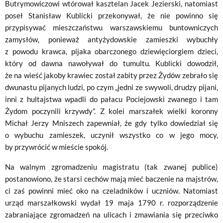
Butrymowiczowi wtórował kasztelan Jacek Jezierski, natomiast
poseł Stanisław Kublicki przekonywał, że nie powinno się
przypisywać mieszczaństwu warszawskiemu buntowniczych
zamysłów, ponieważ antyżydowskie zamieszki wybuchły
z powodu krawca, pijaka obarczonego dziewięciorgiem dzieci,
który od dawna nawoływał do tumultu. Kublicki dowodził,
że na wieść jakoby krawiec został zabity przez Żydów zebrało się
dwunastu pijanych ludzi, po czym „jedni ze swywoli, drudzy pijani,
inni z hultajstwa wpadli do pałacu Pociejowski zwanego i tam
Żydom poczynili krzywdy”. Z kolei marszałek wielki koronny
Michał Jerzy Mniszech zapewniał, że gdy tylko dowiedział się
o wybuchu zamieszek, uczynił wszystko co w jego mocy,
by przywrócić w mieście spokój.
Na walnym zgromadzeniu magistratu (tak zwanej publice)
postanowiono, że starsi cechów mają mieć baczenie na majstrów,
ci zaś powinni mieć oko na czeladników i uczniów. Natomiast
urząd marszałkowski wydał 19 maja 1790 r. rozporządzenie
zabraniające zgromadzeń na ulicach i zmawiania się przeciwko