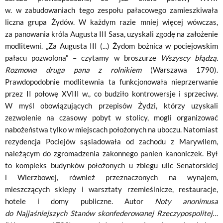
w. w zabudowaniach tego zespołu pałacowego zamieszkiwała
liczna grupa Żydów. W każdym razie mniej więcej wówczas,
za panowania króla Augusta III Sasa, uzyskali zgodę na założenie
modlitewni. „Za Augusta III (...) Żydom bożnica w pociejowskim
pałacu pozwolona” – czytamy w broszurze
Wszyscy błądzą.
Rozmowa druga pana z rolnikiem
(Warszawa 1790).
Prawdopodobnie modlitewnia ta funkcjonowała nieprzerwanie
przez II połowę XVIII w., co budziło kontrowersje i sprzeciwy.
W myśl obowiązujących przepisów Żydzi, którzy uzyskali
zezwolenie na czasowy pobyt w stolicy, mogli organizować
nabożeństwa tylko w miejscach położonych na uboczu. Natomiast
rezydencja Pociejów sąsiadowała od zachodu z Marywilem,
należącym do zgromadzenia zakonnego panien kanoniczek. Był
to kompleks budynków położonych u zbiegu ulic Senatorskiej
i Wierzbowej, również przeznaczonych na wynajem,
mieszczących sklepy i warsztaty rzemieślnicze, restauracje,
hotele i domy publiczne. Autor
Noty anonimusa
do Najjaśniejszych Stanów skonfederowanej Rzeczypospolitej…