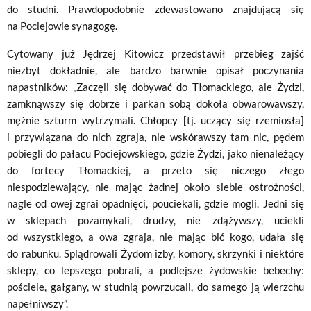
do studni. Prawdopodobnie zdewastowano znajdującą się
na Pociejowie synagogę.
Cytowany już Jędrzej Kitowicz przedstawił przebieg zajść
niezbyt dokładnie, ale bardzo barwnie opisał poczynania
napastników: „Zaczęli się dobywać do Tłomackiego, ale Żydzi,
zamknąwszy się dobrze i parkan sobą dokoła obwarowawszy,
mężnie szturm wytrzymali. Chłopcy [tj. uczący się rzemiosła]
i przywiązana do nich zgraja, nie wskórawszy tam nic, pędem
pobiegli do pałacu Pociejowskie­go, gdzie Żydzi, jako nienależący
do fortecy Tłomackiej, a przeto się niczego złego
niespodziewający, nie mając żadnej około sie­bie ostrożności,
nagle od owej zgrai opadnięci, pouciekali, gdzie mogli. Jedni się
w sklepach pozamykali, drudzy, nie zdążywszy, uciekli
od wszystkiego, a owa zgraja, nie mając bić kogo, udała się
do rabunku. Splądrowali Żydom izby, komory, skrzynki i nie­które
sklepy, co lepszego pobrali, a podlejsze żydowskie bebechy:
pościele, gałgany, w studnią powrzucali, do samego ją wierzchu
napełniwszy”.