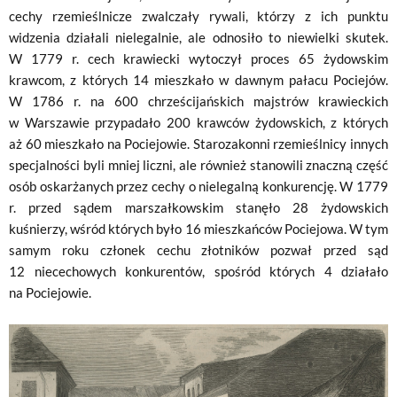
cechy rzemieślnicze zwalczały rywali, którzy z ich punktu
widzenia działali nielegalnie, ale odnosiło to niewielki skutek.
W 1779 r. cech krawiecki wytoczył proces 65 żydowskim
krawcom, z których 14 mieszkało w dawnym pałacu Pociejów.
W 1786 r. na 600 chrześcijańskich majstrów krawieckich
w Warszawie przypadało 200 krawców żydowskich, z których
aż 60 mieszkało na Pociejowie. Starozakonni rzemieślnicy innych
specjalności byli mniej liczni, ale również stanowili znaczną część
osób oskarżanych przez cechy o nielegalną konkurencję. W 1779
r. przed sądem marszałkowskim stanęło 28 żydowskich
kuśnierzy, wśród których było 16 mieszkańców Pociejowa. W tym
samym roku członek cechu złotników pozwał przed sąd
12 niecechowych konkurentów, spośród których 4 działało
na Pociejowie.