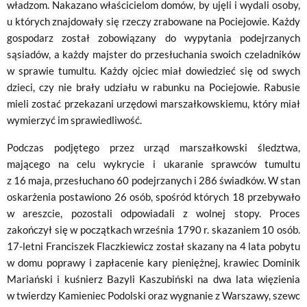
władzom. Nakazano właścicielom domów, by ujęli i wydali osoby,
u których znajdowały się rzeczy zrabowane na Pociejowie. Każdy
gospodarz został zobowiązany do wypytania podejrzanych
sąsiadów, a każdy majster do przesłuchania swoich czeladników
w sprawie tumultu. Każdy ojciec miał dowiedzieć się od swych
dzieci, czy nie brały udziału w rabunku na Pociejowie. Rabusie
mieli zostać przekazani urzędowi marszałkowskiemu, który miał
wymierzyć im sprawiedliwość.
Podczas podjętego przez urząd marszałkowski śledztwa,
mającego na celu wykrycie i ukaranie sprawców tumultu
z 16 maja, przesłuchano 60 podejrzanych i 286 świadków. W stan
oskarżenia postawiono 26 osób, spośród których 18 przebywało
w areszcie, pozostali odpowiadali z wolnej stopy. Proces
zakończył się w początkach września 1790 r. skazaniem 10 osób.
17-letni Franciszek Flaczkiewicz został skazany na 4 lata pobytu
w domu poprawy i zapłacenie kary pieniężnej, krawiec Dominik
Mariański i kuśnierz Bazyli Kaszubiński na dwa lata więzienia
w twierdzy Kamieniec Podolski oraz wygnanie z Warszawy, szewc