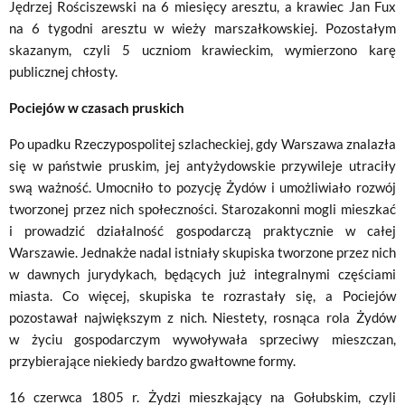
Jędrzej Rościszewski na 6 miesięcy aresztu, a krawiec Jan Fux
na 6 tygodni aresztu w wieży marszałkowskiej. Pozostałym
skazanym, czyli 5 uczniom krawieckim, wymierzono karę
publicznej chłosty.
Pociejów w czasach pruskich
Po upadku Rzeczypospolitej szlacheckiej, gdy Warszawa znalazła
się w państwie pruskim, jej antyżydowskie przywileje utraciły
swą ważność. Umocniło to pozycję Żydów i umożliwiało rozwój
tworzonej przez nich społeczności. Starozakonni mogli mieszkać
i prowadzić działalność gospodarczą praktycznie w całej
Warszawie. Jednakże nadal istniały skupiska tworzone przez nich
w dawnych jurydykach, będących już integralnymi częściami
miasta. Co więcej, skupiska te rozrastały się, a Pociejów
pozostawał największym z nich. Niestety, rosnąca rola Żydów
w życiu gospodarczym wywoływała sprzeciwy mieszczan,
przybierające niekiedy bardzo gwałtowne formy.
16 czerwca 1805 r. Żydzi mieszkający na Gołubskim, czyli