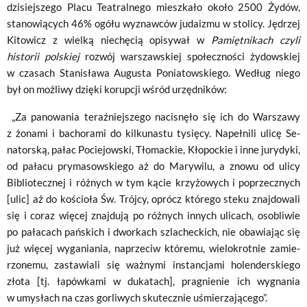
dzisiejszego Placu Teatralnego mieszkało około 2500 Żydów,
stanowiących 46% ogółu wyznawców judaizmu w stolicy. Jędrzej
Kitowicz z wielką niechęcią opisywał w
Pamiętnikach czyli
historii polskiej
rozwój warszawskiej społeczności żydowskiej
w czasach Stanisława Augusta Poniatowskiego. Według niego
był on możliwy dzięki korupcji wśród urzędników:
„Za panowania teraźniejszego nacisnęło się ich do Warszawy
z żonami i bachorami do kilkunastu tysięcy. Napełnili ulicę Se­
natorską, pałac Pociejowski, Tłomackie, Kłopockie i inne jurydyki,
od pałacu prymasowskiego aż do Marywilu, a znowu od ulicy
Bibliotecznej i różnych w tym kącie krzyżowych i poprzecz­nych
[ulic] aż do kościoła Św. Trójcy, oprócz którego steku znajdowali
się i coraz więcej znajdują po różnych innych ulicach, osobliwie
po pałacach pańskich i dworkach szlacheckich, nie obawiając się
już więcej wyganiania, naprzeciw któremu, wielokrotnie zamie­
rzonemu, zastawiali się ważnymi instancjami holenderskiego
złota [tj. łapówkami w dukatach], pragnienie ich wygnania
w umysłach na czas gorliwych skutecz­nie uśmierzającego”.