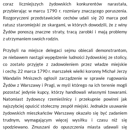
coraz liczniejszych żydowskich konkurentów narastała,
przybierając w marcu 1790 r. rozmiary znaczącego poruszenia.
Rozgoryczeni przedstawiciele cechów udali się 20 marca pod
ratusz staromiejski ze skargami, w których dowodzili, że z winy
Żydów ponoszą znaczne straty, tracą zarobki i mają problemy
z utrzymaniem swoich rodzin.
Przybyli na miejsce delegaci sejmu obiecali demonstrantom,
ze niebawem nastąpi wypędzenie ludności żydowskiej ze stolicy,
co zostało przyjęte z zadowoleniem przez władze miejskie
i cechy. 22 marca 1790 r. marszałek wielki koronny Michał Jerzy
Wandalin Mniszech ogłosił zarządzenie w sprawie rugowania
Żydów z Warszawy i Pragi, w myśl którego na ich terenie mogli
pozostać jedynie kupcy, którzy handlowali własnymi towarami.
Natomiast żydowscy rzemieślnicy i przekupnie powinni jak
najszybciej opuścić stołeczny zespół miejski. Jednakże usuwanie
żydowskich mieszkańców Warszawy okazało się być zadaniem
trudnym, wymagającym więcej wysiłku i czasu niż się
spodziewano. Zmuszani do opuszczenia miasta udawali się