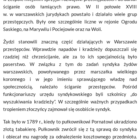
ściganie osób łamiących prawo. W II połowie XVIII
w. w warszawskich jurydykach powstało i działało wiele grup
przestępczych. Były one szczególnie liczne w rejonie Ogrodu
Saskiego, na Marywilu i Pociejowie oraz na Woli.
Żydzi stanowili znaczną część działających w Warszawie
przestępców. Wprawdzie napadów i kradzieży dopuszczali się
rzadziej niż chrześcijanie, ale za to ich specjalnością było
paserstwo. W związku z tym do zadań syndyka żydów
warszawskich, powoływanego przez marszałka wielkiego
koronnego i w jego imieniu sprawującego władzę nad
społecznością, należało ściganie przestępców. Pośród
funkcjonariuszy urzędu syndykowskiego byli szkolnicy „do
wyszukiwania kradzieży”. W szczególnie ważnych przypadkach
tropieniem złoczyńcy zajmował się osobiście syndyk.
Tak było w 1789 r., kiedy to pułkownikowi Pornatowi ukradziono
złotą tabakierę. Pułkownik zwrócił się z tą sprawą do syndyka
i obiecał mu nagrodę za odnalezienie kosztownego przedmiotu.