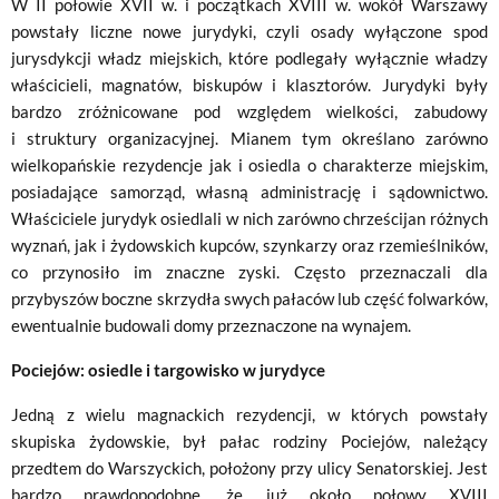
W II połowie XVII w. i początkach XVIII w. wokół Warszawy
powstały liczne nowe jurydyki, czyli osady wyłączone spod
jurysdykcji władz miejskich, które podlegały wyłącznie władzy
właścicieli, magnatów, biskupów i klasztorów. Jurydyki były
bardzo zróżnicowane pod względem wielkości, zabudowy
i struktury organizacyjnej. Mianem tym określano zarówno
wielkopańskie rezydencje jak i osiedla o charakterze miejskim,
posiadające samorząd, własną administrację i sądownictwo.
Właściciele jurydyk osiedlali w nich zarówno chrześcijan różnych
wyznań, jak i żydowskich kupców, szynkarzy oraz rzemieślników,
co przynosiło im znaczne zyski. Często przeznaczali dla
przybyszów boczne skrzydła swych pałaców lub część folwarków,
ewentualnie budowali domy przeznaczone na wynajem.
Pociejów: osiedle i targowisko w jurydyce
Jedną z wielu magnackich rezydencji, w których powstały
skupiska żydowskie, był pałac rodziny Pociejów, należący
przedtem do Warszyckich, położony przy ulicy Senatorskiej. Jest
bardzo prawdopodobne, że już około połowy XVIII