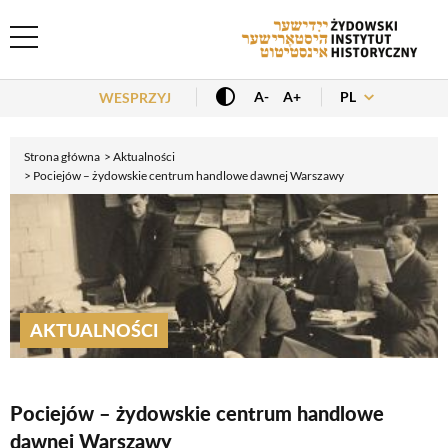
Header Menu
PL
A-
A+
WESPRZYJ
Strona główna
Aktualności
Pociejów – żydowskie centrum handlowe dawnej Warszawy
AKTUALNOŚCI
Pociejów – żydowskie centrum handlowe
dawnej Warszawy