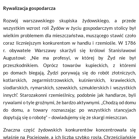
Rywalizacja gospodarcza
Rozwój warszawskiego skupiska żydowskiego, a przede
wszystkim wzrost roli Żydów w życiu gospodarczym stolicy był
wielkim problemem dla mieszczaństwa, muszącego stawić czoło
coraz liczniejszym konkurentom w handlu i rzemiośle. W 1786
r. obywatele Warszawy skarżyli się królowi Stanisławowi
Augustowi: „Nie ma profesyi, w której by Żyd nie był
przeszkodnikiem. Oprócz towarów kupieckich, z któremi
po domach biegają, Żydzi porywają się do robót złotniczych,
kotlarskich, zegarmistrzowskich, kuśnierskich, krawieckich,
siodlarskich, rymarskich, szewskich, szmuklerskich i wszystkich
innych”. Starozakonni rzemieślnicy, podobnie jak handlarze, byli
rywalami o tyle groźnymi, że bardzo aktywnymi. „Chodzą od domu
do domu, a towary roznaszając po wszystkich stancyjach
dopytują się o robotę” – dowiadujemy się ze skargi mieszczan.
Znaczna część żydowskich konkurentów koncentrowała się
właśnie na Pociejowie, a ich liczba szybko rosła. Chrześcijańskie