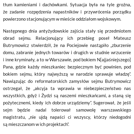
tłum kamieniami i dachówkami. Sytuacja była na tyle groźna,
że zadanie rozpędzenia napastników i przywrócenia porządku
powierzono stacjonującym w mieście oddziałom wojskowym.
Następnego dnia antyżydowskie zajścia stały się przedmiotem
obrad sejmu. Relacjonujący ich przebieg poseł Mateusz
Butrymowicz stwierdził, że na Pociejowie nastąpiło „zburzenie
domu, zabranie jednych towarów i drugich w studnie wrzucenie
i inne kryminały, a to w Warszawie, pod bokiem N[ajjaśniejszego]
Pana, gdzie każdy mieszkaniec bezpiecznym być powinien, pod
bokiem sejmu, który najwyższą w narodzie sprawuje władzę”.
Nawiązując do reformatorskich zamysłów sejmu Butrymowicz
ostrzegał, że „akcyja ta wprawia w niebezpieczeństwo nas
wszystkich, gdyż i Żydzi są naszemi mieszkańcami, a staną się
pożytecznemi, kiedy ich dobrze urządziemy”. Sugerował, że jeśli
sejm będzie nadal tolerował samowolę warszawskiego
magistratu, „nie ujdą napaści ci wszyscy, którzy niedogodni
są mieszczanom w ich projektach”.