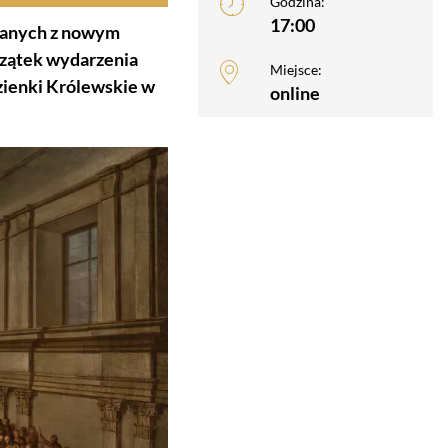
Godzina:
17:00
ązanych z nowym
czątek wydarzenia
Miejsce:
zienki Królewskie w
online