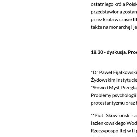
ostatniego króla Polsk
przedstawiona zostani
przez króla w czasie II
także na monarchę i j
18.30 - dyskusja. Pr
*Dr Paweł Fijałkowski
Żydowskim Instytucie
"Słowo i Myśl. Przegl
Problemy psychologii i
protestantyzmu oraz 
**Piotr Skowroński -
łazienkowskiego Wodoz
Rzeczypospolitej w II 