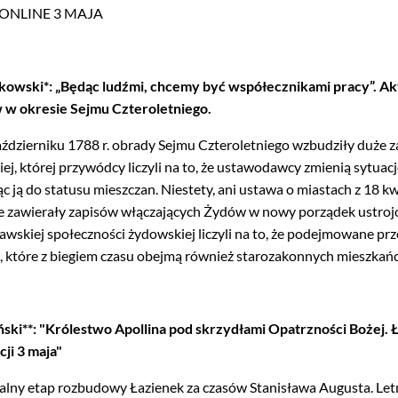
ONLINE 3 MAJA
ałkowski*: „Będąc ludźmi, chcemy być współecznikami pracy”. A
w okresie Sejmu Czteroletniego.
dzierniku 1788 r. obrady Sejmu Czteroletniego wzbudziły duże 
ej, której przywódcy liczyli na to, że ustawodawcy zmienią sytu
 ją do statusu mieszczan. Niestety, ani ustawa o miastach z 18 kwi
ie zawierały zapisów włączających Żydów w nowy porządek ustro
awskiej społeczności żydowskiej liczyli na to, że podejmowane pr
, które z biegiem czasu obejmą również starozakonnych mieszkań
ński**: "Królestwo Apollina pod skrzydłami Opatrzności Bożej. 
ji 3 maja"
finalny etap rozbudowy Łazienek za czasów Stanisława Augusta. Let