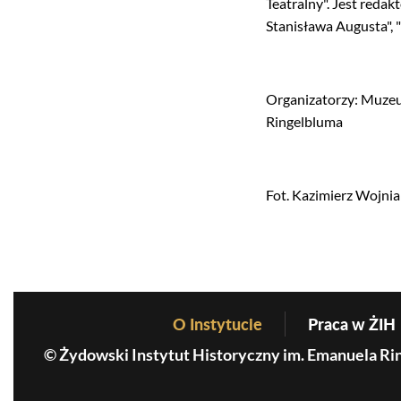
Teatralny". Jest reda
Stanisława Augusta", 
Organizatorzy: Muzeu
Ringelbluma
Fot. Kazimierz Wojni
O Instytucie
Praca w ŻIH
Before Footer Menu
© Żydowski Instytut Historyczny im. Emanuela Ri
MKiDN