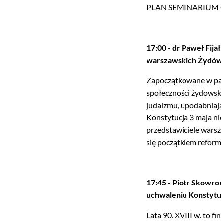
PLAN SEMINARIUM 
17:00 - dr Paweł Fij
warszawskich Żydów 
Zapoczątkowane w paź
społeczności żydowski
judaizmu, upodabniając
Konstytucja 3 maja n
przedstawiciele warsz
się początkiem reform
17:45 - Piotr Skowro
uchwaleniu Konstytuc
Lata 90. XVIII w. to 