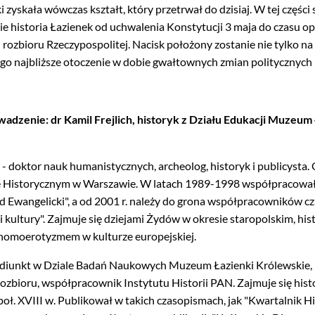
i zyskała wówczas kształt, który przetrwał do dzisiaj. W tej częśc
e historia Łazienek od uchwalenia Konstytucji 3 maja do czasu op
I rozbioru Rzeczypospolitej. Nacisk położony zostanie nie tylko na h
ego najbliższe otoczenie w dobie gwałtownych zmian politycznych 
owadzenie: dr Kamil Frejlich, historyk z Działu Edukacji Muzeum
 - doktor nauk humanistycznych, archeolog, historyk i publicysta. 
 Historycznym w Warszawie. W latach 1989-1998 współpracował 
ąd Ewangelicki", a od 2001 r. należy do grona współpracowników 
 kultury". Zajmuje się dziejami Żydów w okresie staropolskim, his
homoerotyzmem w kulturze europejskiej.
 adiunkt w Dziale Badań Naukowych Muzeum Łazienki Królewskie, 
bioru, współpracownik Instytutu Historii PAN. Zajmuje się histo
poł. XVIII w. Publikował w takich czasopismach, jak "Kwartalnik H