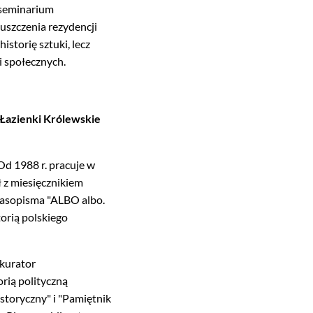
i seminarium
uszczenia rezydencji
istorię sztuki, lecz
i społecznych.
 Łazienki Królewskie
Od 1988 r. pracuje w
z miesięcznikiem
czasopisma "ALBO albo.
torią polskiego
kurator
rią polityczną
istoryczny" i "Pamiętnik