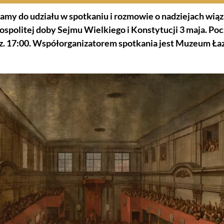
amy do udziału w spotkaniu i rozmowie o nadziejach wi
spolitej doby Sejmu Wielkiego i Konstytucji 3 maja. Po
dz. 17:00. Współorganizatorem spotkania jest Muzeum Ła