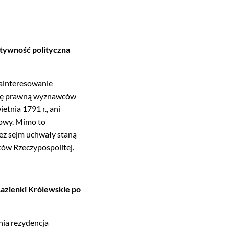
ktywność polityczna
zainteresowanie
ację prawną wyznawców
etnia 1791 r., ani
jowy. Mimo to
zez sejm uchwały staną
ców Rzeczypospolitej.
Łazienki Królewskie po
nia rezydencja