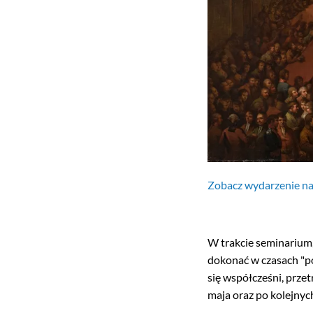
Zobacz wydarzenie n
W trakcie seminarium
dokonać w czasach "pol
się współcześni, prze
maja oraz po kolejnyc