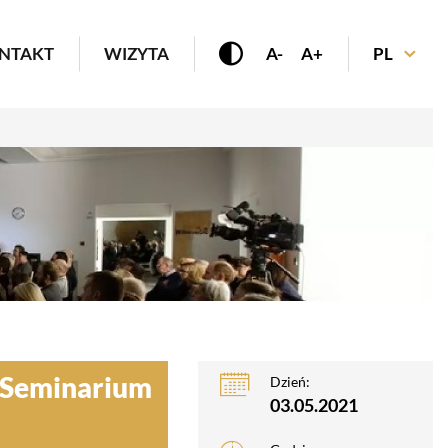
enu
NTAKT
WIZYTA
A-
A+
PL
. Seminarium
Dzień:
03.05.2021