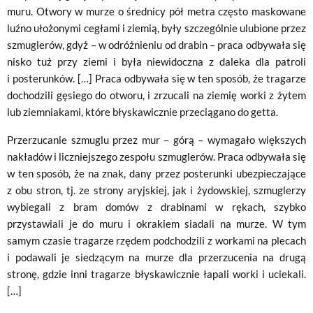
muru. Otwory w murze o średnicy pół metra często maskowane
luźno ułożonymi cegłami i ziemią, były szczególnie ulubione przez
szmuglerów, gdyż – w odróżnieniu od drabin – praca odbywała się
nisko tuż przy ziemi i była niewidoczna z daleka dla patroli
i posterunków. […] Praca odbywała się w ten sposób, że tragarze
dochodzili gęsiego do otworu, i zrzucali na ziemię worki z żytem
lub ziemniakami, które błyskawicznie przeciągano do getta.
Przerzucanie szmuglu przez mur – górą – wymagało większych
nakładów i liczniejszego zespołu szmuglerów. Praca odbywała się
w ten sposób, że na znak, dany przez posterunki ubezpieczające
z obu stron, tj. ze strony aryjskiej, jak i żydowskiej, szmuglerzy
wybiegali z bram domów z drabinami w rękach, szybko
przystawiali je do muru i okrakiem siadali na murze. W tym
samym czasie tragarze rzędem podchodzili z workami na plecach
i podawali je siedzącym na murze dla przerzucenia na drugą
stronę, gdzie inni tragarze błyskawicznie łapali worki i uciekali.
[…]