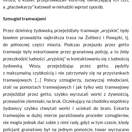
a „placówkarzy” katowali w nieludzki wprost sposób.
Szmugiel tramwajami
Przez dzielnicę żydowską przejeżdżały tramwaje „aryjskie”, tędy
bowiem prowadziła najkrótsza trasa na Żoliborz i Powązki, tj.
do północnej części miasta. Podczas przejazdu przez getto
tramwaje były eskortowane przez granatową policję, a to żeby
przeszkodzić ludności „aryjskiej” w kontaktowaniu się z ludnością
żydowską. Wozy, przejeżdżając przez getto, pędziły
z maksymalną szybkością i nie zatrzymały się na przystankach
tramwajowych. […] Polscy szmuglerzy, zazwyczaj młodociani,
stali na pomostach tramwajowych i jak tylko wóz tramwajowy
przejeżdżał przez getto, szybko wyrzucali worki z żywnością,
przeważnie ziemniaki, na bruk. Oczekujący na chodniku wspólnicy
żydowscy szybko chwytali worki i uciekali do bram. Eskorta
tramwajów w dużej mierze paraliżowała proceder szmuglerów,
nie mogła jednak dać sobie z nimi rady, gdyż w tym czasie, kiedy
policjant granatowy był na jednym pomoście, towar wyrzucano