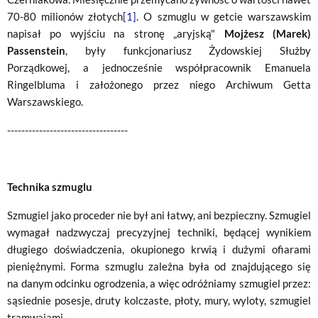
70-80 milionów złotych
[1]
. O szmuglu w getcie warszawskim
napisał po wyjściu na stronę „aryjską"
Mojżesz (Marek)
Passenstein
, były funkcjonariusz Żydowskiej Służby
Porządkowej, a jednocześnie współpracownik Emanuela
Ringelbluma i założonego przez niego Archiwum Getta
Warszawskiego.
----------------------------------
Technika szmuglu
Szmugiel jako proceder nie był ani łatwy, ani bezpieczny. Szmugiel
wymagał nadzwyczaj precyzyjnej techniki, będącej wynikiem
długiego doświadczenia, okupionego krwią i dużymi ofiarami
pieniężnymi. Forma szmuglu zależna była od znajdującego się
na danym odcinku ogrodzenia, a więc odróżniamy szmugiel przez:
sąsiednie posesje, druty kolczaste, płoty, mury, wyloty, szmugiel
tramwajami.