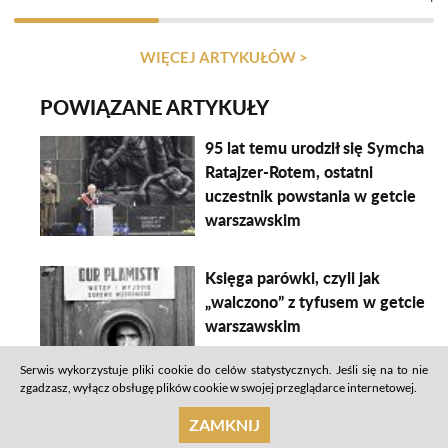
WIĘCEJ ARTYKUŁÓW >
POWIĄZANE ARTYKUŁY
95 lat temu urodził się Symcha
Ratajzer-Rotem, ostatni
uczestnik powstania w getcie
warszawskim
Księga parówki, czyli jak
„walczono” z tyfusem w getcie
warszawskim
Serwis wykorzystuje pliki cookie do celów statystycznych. Jeśli się na to nie
zgadzasz, wyłącz obsługę plików cookie w swojej przeglądarce internetowej.
„Drugie, podziemne getto”.
ZAMKNIJ
Schrony, bunkry i kryjówki