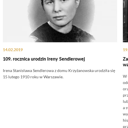
14.02.2019
19
109. rocznica urodzin Ireny Sendlerowej
Za
wa
Irena Stanisława Sendlerowa z domu Krzyżanowska urodziła się
W 
15 lutego 1910 roku w Warszawie.
od
or
pr
lu
a 
wy
hi
pr