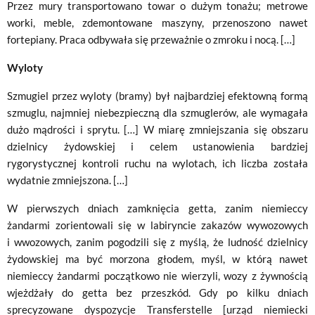
Przez mury transportowano towar o dużym tonażu; metrowe
worki, meble, zdemontowane maszyny, przenoszono nawet
fortepiany. Praca odbywała się przeważnie o zmroku i nocą. […]
Wyloty
Szmugiel przez wyloty (bramy) był najbardziej efektowną formą
szmuglu, najmniej niebezpieczną dla szmuglerów, ale wymagała
dużo mądrości i sprytu. […] W miarę zmniejszania się obszaru
dzielnicy żydowskiej i celem ustanowienia bardziej
rygorystycznej kontroli ruchu na wylotach, ich liczba została
wydatnie zmniejszona. […]
W pierwszych dniach zamknięcia getta, zanim niemieccy
żandarmi zorientowali się w labiryncie zakazów wywozowych
i wwozowych, zanim pogodzili się z myślą, że ludność dzielnicy
żydowskiej ma być morzona głodem, myśl, w którą nawet
niemieccy żandarmi początkowo nie wierzyli, wozy z żywnością
wjeżdżały do getta bez przeszkód. Gdy po kilku dniach
sprecyzowane dyspozycje Transferstelle [urząd niemiecki