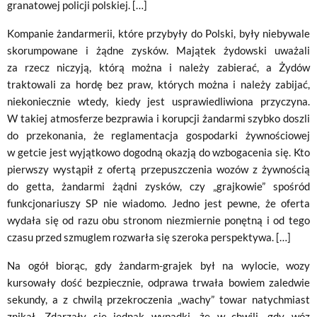
granatowej policji polskiej. […]
Kompanie żandarmerii, które przybyły do Polski, były niebywale
skorumpowane i żądne zysków. Majątek żydowski uważali
za rzecz niczyją, którą można i należy zabierać, a Żydów
traktowali za hordę bez praw, których można i należy zabijać,
niekoniecznie wtedy, kiedy jest usprawiedliwiona przyczyna.
W takiej atmosferze bezprawia i korupcji żandarmi szybko doszli
do przekonania, że reglamentacja gospodarki żywnościowej
w getcie jest wyjątkowo dogodną okazją do wzbogacenia się. Kto
pierwszy wystąpił z ofertą przepuszczenia wozów z żywnością
do getta, żandarmi żądni zysków, czy „grajkowie” spośród
funkcjonariuszy SP nie wiadomo. Jedno jest pewne, że oferta
wydała się od razu obu stronom niezmiernie ponętną i od tego
czasu przed szmuglem rozwarła się szeroka perspektywa. […]
Na ogół biorąc, gdy żandarm-grajek był na wylocie, wozy
kursowały dość bezpiecznie, odprawa trwała bowiem zaledwie
sekundy, a z chwilą przekroczenia „wachy” towar natychmiast
znikał. Zdarzały się jednak wypadki, że w chwili, gdy wóz