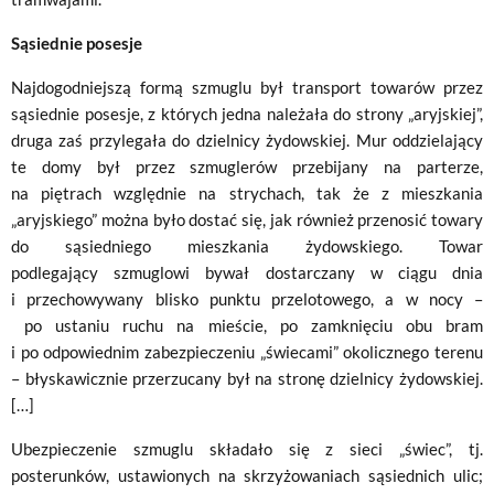
Sąsiednie posesje
Najdogodniejszą formą szmuglu był transport towarów przez
sąsiednie posesje, z których jedna należała do strony „aryjskiej”,
druga zaś przylegała do dzielnicy żydowskiej. Mur oddzielający
te domy był przez szmuglerów przebijany na parterze,
na piętrach względnie na strychach, tak że z mieszkania
„aryjskiego” można było dostać się, jak również przenosić towary
do sąsiedniego mieszkania żydowskiego. Towar
podlegający szmuglowi bywał dostarczany w ciągu dnia
i przechowywany blisko punktu przelotowego, a w nocy –
po ustaniu ruchu na mieście, po zamknięciu obu bram
i po odpowiednim zabezpieczeniu „świecami” okolicznego terenu
– błyskawicznie przerzucany był na stronę dzielnicy żydowskiej.
[…]
Ubezpieczenie szmuglu składało się z sieci „świec”, tj.
posterunków, ustawionych na skrzyżowaniach sąsiednich ulic;