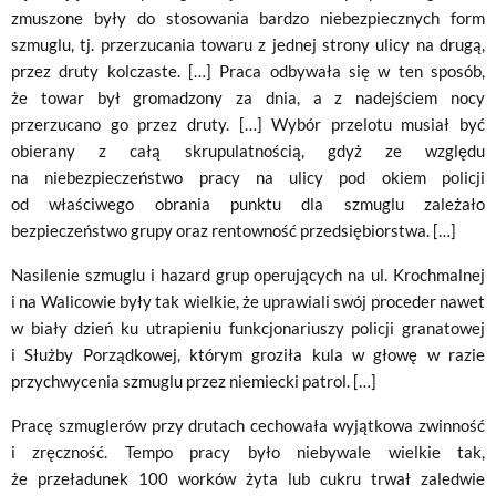
zmuszone były do stosowania bardzo niebezpiecznych form
szmuglu, tj. przerzucania towaru z jednej strony ulicy na drugą,
przez druty kolczaste. […] Praca odbywała się w ten sposób,
że towar był gromadzony za dnia, a z nadejściem nocy
przerzucano go przez druty. […] Wybór przelotu musiał być
obierany z całą skrupulatnością, gdyż ze względu
na niebezpieczeństwo pracy na ulicy pod okiem policji
od właściwego obrania punktu dla szmuglu zależało
bezpieczeństwo grupy oraz rentowność przedsiębiorstwa. […]
Nasilenie szmuglu i hazard grup operujących na ul. Krochmalnej
i na Walicowie były tak wielkie, że uprawiali swój proceder nawet
w biały dzień ku utrapieniu funkcjonariuszy policji granatowej
i Służby Porządkowej, którym groziła kula w głowę w razie
przychwycenia szmuglu przez niemiecki patrol. […]
Pracę szmuglerów przy drutach cechowała wyjątkowa zwinność
i zręczność. Tempo pracy było niebywale wielkie tak,
że przeładunek 100 worków żyta lub cukru trwał zaledwie