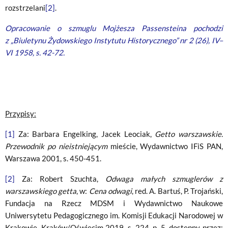
rozstrzelani
[2]
.
Opracowanie o szmuglu Mojżesza Passensteina pochodzi
z „Biuletynu Żydowskiego Instytutu Historycznego” nr 2 (26), IV–
VI 1958, s. 42-72.
Przypisy:
[1]
Za: Barbara Engelking, Jacek Leociak,
Getto warszawskie.
Przewodnik po nieistniejącym
mieście, Wydawnictwo IFiS PAN,
Warszawa 2001, s. 450-451.
[2]
Za: Robert Szuchta,
Odwaga małych szmuglerów z
warszawskiego getta
, w:
Cena odwagi
, red. A. Bartuś, P. Trojański,
Fundacja na Rzecz MDSM i Wydawnictwo Naukowe
Uniwersytetu Pedagogicznego im. Komisji Edukacji Narodowej w
Krakowie, Kraków/Oświęcim 2019, s. 224, p. 5, dostępny przez: