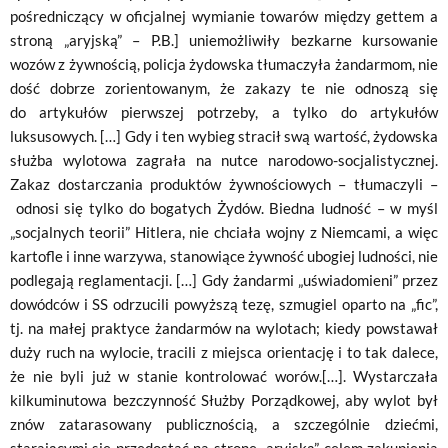
pośredniczący w oficjalnej wymianie towarów między gettem a
stroną „aryjską” – P.B.] uniemożliwiły bezkarne kursowanie
wozów z żywnością, policja żydowska tłumaczyła żandarmom, nie
dość dobrze zorientowanym, że zakazy te nie odnoszą się
do artykułów pierwszej potrzeby, a tylko do artykułów
luksusowych. […] Gdy i ten wybieg stracił swą wartość, żydowska
służba wylotowa zagrała na nutce narodowo-socjalistycznej.
Zakaz dostarczania produktów żywnościowych – tłumaczyli –
odnosi się tylko do bogatych Żydów. Biedna ludność – w myśl
„socjalnych teorii” Hitlera, nie chciała wojny z Niemcami, a więc
kartofle i inne warzywa, stanowiące żywność ubogiej ludności, nie
podlegają reglamentacji. […] Gdy żandarmi „uświadomieni” przez
dowódców i SS odrzucili powyższą tezę, szmugiel oparto na „fic”,
tj. na małej praktyce żandarmów na wylotach; kiedy powstawał
duży ruch na wylocie, tracili z miejsca orientację i to tak dalece,
że nie byli już w stanie kontrolować worów.[…]. Wystarczała
kilkuminutowa bezczynność Służby Porządkowej, aby wylot był
znów zatarasowany publicznością, a szczególnie dziećmi,