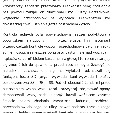
krwiożerczy żandarm przezywany Frankensteinem; codziennie
bez powodu zabijał on funkcjonariuszy Służby Porządkowej
względnie przechodniów na wylotach. Frankenstein był
do ostatniej chwili istnienia getta postrachem Żydów. […]
Kontrola jednych była powierzchowna, raczej podyktowana
obowiązkiem narzuconym im przez służbę. Inni natomiast
przeprowadzali kontrolę wozów i przechodniów z całą niemiecką
sumiennością, inni jeszcze po prostu pastwili się nad woźnicami
i „placówkarzami”, biciem karabinem w głowę i terrorem, starając
się zmusić ich do ujawnienia przedmiotu szmuglu. Szczególnie
nieludzkim zachowaniem się na wylotach odznaczali się
funkcjonariusze SD [organ wywiadu, kontrwywiadu i służby
bezpieczeństwa SS – P.B.] i SS. Pod ich obecność żandarmi przed
puszczeniem wolno wozu kazali zazwyczaj zdejmować opony,
demontowali wozy, badali uprząż, kazali woźnicom zrzucać
śmiecie celem zbadania zawartości ładunku, rozbierali
przechodniów do naga na ulicy, nawet podczas trzaskającego
mrozu, u kobiet przeprowadzali kontrolę uwłaczającą ich czci,