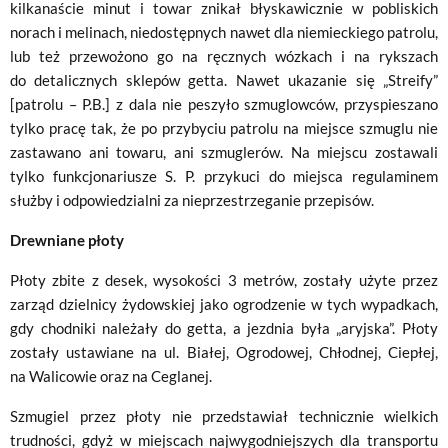
kilkanaście minut i towar znikał błyskawicznie w pobliskich
norach i melinach, niedostępnych nawet dla niemieckiego patrolu,
lub też przewożono go na ręcznych wózkach i na rykszach
do detalicznych sklepów getta. Nawet ukazanie się „Streify”
[patrolu – P.B.] z dala nie peszyło szmuglowców, przyspieszano
tylko pracę tak, że po przybyciu patrolu na miejsce szmuglu nie
zastawano ani towaru, ani szmuglerów. Na miejscu zostawali
tylko funkcjonariusze S. P. przykuci do miejsca regulaminem
służby i odpowiedzialni za nieprzestrzeganie przepisów.
Drewniane płoty
Płoty zbite z desek, wysokości 3 metrów, zostały użyte przez
zarząd dzielnicy żydowskiej jako ogrodzenie w tych wypadkach,
gdy chodniki należały do getta, a jezdnia była „aryjska”. Płoty
zostały ustawiane na ul. Białej, Ogrodowej, Chłodnej, Ciepłej,
na Walicowie oraz na Ceglanej.
Szmugiel przez płoty nie przedstawiał technicznie wielkich
trudności, gdyż w miejscach najwygodniejszych dla transportu