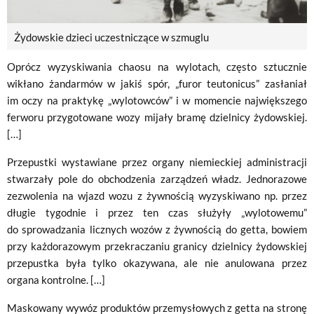
Żydowskie dzieci uczestniczące w szmuglu
Oprócz wyzyskiwania chaosu na wylotach, często sztucznie
wikłano żandarmów w jakiś spór, „furor teutonicus” zasłaniał
im oczy na praktykę „wylotowców” i w momencie największego
ferworu przygotowane wozy mijały bramę dzielnicy żydowskiej.
[…]
Przepustki wystawiane przez organy niemieckiej administracji
stwarzały pole do obchodzenia zarządzeń władz. Jednorazowe
zezwolenia na wjazd wozu z żywnością wyzyskiwano np. przez
długie tygodnie i przez ten czas służyły „wylotowemu”
do sprowadzania licznych wozów z żywnością do getta, bowiem
przy każdorazowym przekraczaniu granicy dzielnicy żydowskiej
przepustka była tylko okazywana, ale nie anulowana przez
organa kontrolne. […]
Maskowany wywóz produktów przemysłowych z getta na stronę