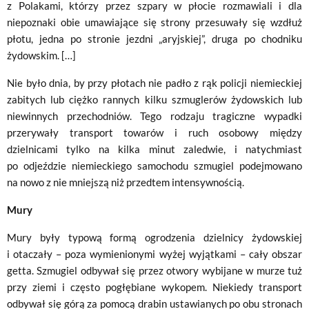
z Polakami, którzy przez szpary w płocie rozmawiali i dla
niepoznaki obie umawiające się strony przesuwały się wzdłuż
płotu, jedna po stronie jezdni „aryjskiej”, druga po chodniku
żydowskim. […]
Nie było dnia, by przy płotach nie padło z rąk policji niemieckiej
zabitych lub ciężko rannych kilku szmuglerów żydowskich lub
niewinnych przechodniów. Tego rodzaju tragiczne wypadki
przerywały transport towarów i ruch osobowy między
dzielnicami tylko na kilka minut zaledwie, i natychmiast
po odjeździe niemieckiego samochodu szmugiel podejmowano
na nowo z nie mniejszą niż przedtem intensywnością.
Mury
Mury były typową formą ogrodzenia dzielnicy żydowskiej
i otaczały – poza wymienionymi wyżej wyjątkami – cały obszar
getta. Szmugiel odbywał się przez otwory wybijane w murze tuż
przy ziemi i często pogłębiane wykopem. Niekiedy transport
odbywał się górą za pomocą drabin ustawianych po obu stronach