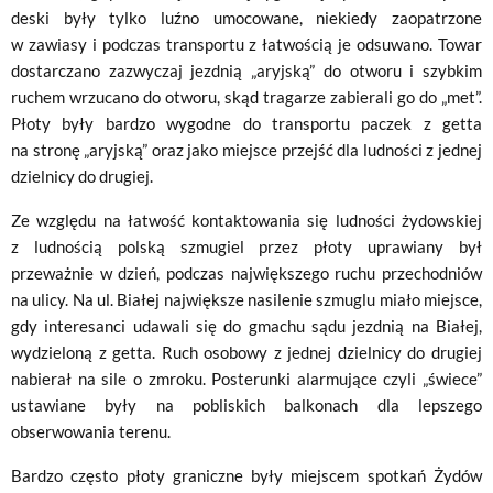
deski były tylko luźno umocowane, niekiedy zaopatrzone
w zawiasy i podczas transportu z łatwością je odsuwano. Towar
dostarczano zazwyczaj jezdnią „aryjską” do otworu i szybkim
ruchem wrzucano do otworu, skąd tragarze zabierali go do „met”.
Płoty były bardzo wygodne do transportu paczek z getta
na stronę „aryjską” oraz jako miejsce przejść dla ludności z jednej
dzielnicy do drugiej.
Ze względu na łatwość kontaktowania się ludności żydowskiej
z ludnością polską szmugiel przez płoty uprawiany był
przeważnie w dzień, podczas największego ruchu przechodniów
na ulicy. Na ul. Białej największe nasilenie szmuglu miało miejsce,
gdy interesanci udawali się do gmachu sądu jezdnią na Białej,
wydzieloną z getta. Ruch osobowy z jednej dzielnicy do drugiej
nabierał na sile o zmroku. Posterunki alarmujące czyli „świece”
ustawiane były na pobliskich balkonach dla lepszego
obserwowania terenu.
Bardzo często płoty graniczne były miejscem spotkań Żydów