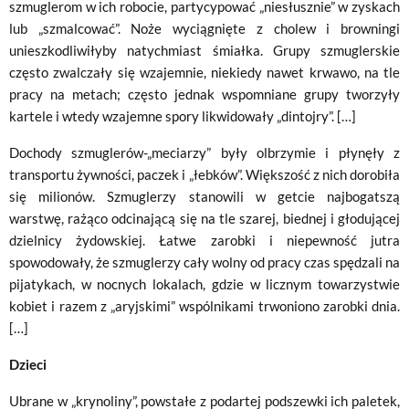
szmuglerom w ich robocie, partycypować „niesłusznie” w zyskach
lub „szmalcować”. Noże wyciągnięte z cholew i browningi
unieszkodliwiłyby natychmiast śmiałka. Grupy szmuglerskie
często zwalczały się wzajemnie, niekiedy nawet krwawo, na tle
pracy na metach; często jednak wspomniane grupy tworzyły
kartele i wtedy wzajemne spory likwidowały „dintojry”. […]
Dochody szmuglerów-„meciarzy” były olbrzymie i płynęły z
transportu żywności, paczek i „łebków”. Większość z nich dorobiła
się milionów. Szmuglerzy stanowili w getcie najbogatszą
warstwę, rażąco odcinającą się na tle szarej, biednej i głodującej
dzielnicy żydowskiej. Łatwe zarobki i niepewność jutra
spowodowały, że szmuglerzy cały wolny od pracy czas spędzali na
pijatykach, w nocnych lokalach, gdzie w licznym towarzystwie
kobiet i razem z „aryjskimi” wspólnikami trwoniono zarobki dnia.
[…]
Dzieci
Ubrane w „krynoliny”, powstałe z podartej podszewki ich paletek,