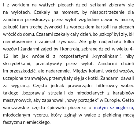
i z workiem na wątłych plecach dzieci setkami zbierały się
na wylotach. Czekały na moment, by niespostrzeżenie dla
żandarma przeskoczyć przez wylot względnie otwór w murze,
zakupić tam trochę żywności i z woreczkiem kartofli na plecach
wrócić do domu. Czasami czekały cały dzień, bo „szkop” był zły, bił
niemiłosiernie i zabierał żywność. Ale gdy nadjechało kilka
wozów i żandarmi zajęci byli kontrolą, zebrane dzieci w wieku 4-
12 lat jak wróbelki z rozpostartymi „krynolinkami”, niby
skrzydełkami, przelatywały przez wylot. Żandarmi chcieli
im przeszkodzić, ale nadaremnie. Między kołami, wśród wozów,
uczepione tramwajów, przemykały się jak kotki. Żandarmi dawali
za wygraną. Często jednak praworządni hitlerowcy wobec
takiego „bezprawia” strzelali do młodocianych z karabinów
maszynowych, aby zapanował „nowy porządek” w Europie. Getto
warszawskie często śpiewało piosenkę o
małym szmuglerzu
,
młodocianym rycerzu, który zginął w walce z piekielną mocą
faszyzmu niemieckiego.