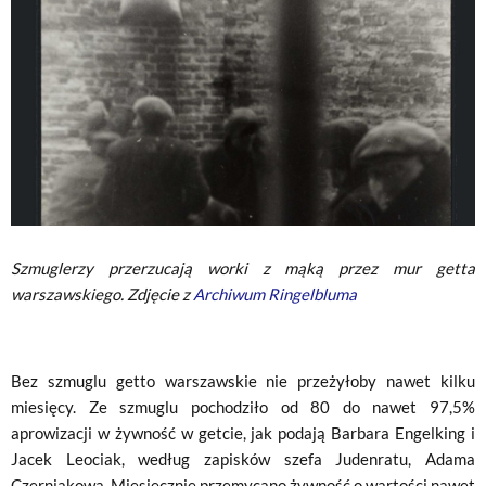
Szmuglerzy przerzucają worki z mąką przez mur getta
warszawskiego. Zdjęcie z
Archiwum Ringelbluma
Bez szmuglu getto warszawskie nie przeżyłoby nawet kilku
miesięcy. Ze szmuglu pochodziło od 80 do nawet 97,5%
aprowizacji w żywność w getcie, jak podają Barbara Engelking i
Jacek Leociak, według zapisków szefa Judenratu, Adama
Czerniakowa. Miesięcznie przemycano żywność o wartości nawet