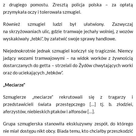
z drugiego pomostu. Zresztą policja polska – za opłatą
przymykała oczy i tolerowała szmugiel.
Również szmugiel ludzi był ułatwiony. Zazwyczaj
na skrzyżowaniach ulic, gdzie tramwaje jechały wolniej, z wozów
wyskakiwały „łebki”, by załatwić swoje sprawy handlowe.
Niejednokrotnie jednak szmugiel kończył się tragicznie. Niemcy
jadący wozami tramwajowymi – na widok worków z żywnością
dostarczanych do getta – strzelali do Żydów chwytających worki
oraz do uciekających „łebków”.
„Meciarze”
Szmuglerze „meciarze” rekrutowali się z tragarzy i
przedstawicieli świata przestępczego […] tj. b. złodziei,
aferzystów, niebieskich ptaków i alfonsów […].
Grupa szmuglerska stanowiła ekskluzywny zespół, do którego
nie miał dostępu nikt obcy. Biada temu, kto chciałby przeszkodzić