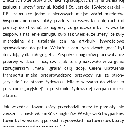
zasługują „mety” przy ul. Koźlej i St. Jerskiej [Świętojerskiej –
P.B.] zajmujące jedno z pierwszych miejsc wśród przelotów.
Wspomniane domy miały przeloty na wszystkich piętrach (od
piwnicy do strychu). Szmuglerzy zorganizowani byli w zwarte
zespoły, a nasilenie szmuglu było tak wielkie, że „mety” te były
miarodajne dla ustalania cen na artykuły żywnościowe
sprowadzane do getta. Wskaźnik cen tych dwóch „met” był
decydujący dla całego getta. Zespoły szmuglerów pracowały bez
przerwy w dzień i noc, czyli, jak to się nazywało w żargonie
szmuglerskim, „meta” „grała” całą dobę. Celem ułatwienia
transportu mleka przeprowadzono przewody rur ze strony
„aryjskiej” na stronę żydowską. Mleko wlewano do zbiornika
po stronie „aryjskiej”, a po stronie żydowskiej czerpano mleko
z kranu.
Jak wszędzie, towar, który przechodził przez te przeloty, nie
zawsze stanowił własność szmuglerów. W większości wypadków
towar był własnością polskich i żydowskich hurtowników, którzy
płacili „mecianne” za szmugiel. […]