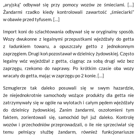
„aryjską” odbywał się przy pomocy wozów ze śmieciami. […]
Żandarmi rzadko kiedy kontrolowali zawartość „śmieciarki”
w obawie przed tyfusem. […]
Import koni do szlachtowania odbywał się w oryginalny sposób.
Wozy dwukonne z legalnymi przepustkami wjeżdżały do getta
z ładunkiem towaru, a opuszczały getto z jednokonnym
zaprzęgiem. Drugi koń pozostawał w dzielnicy żydowskiej. Często
legalny wóz wyjeżdżał z getta, ciągnąc za sobą drugi wóz bez
zaprzęgu, rzekomo do naprawy. Po krótkim czasie oba wozy
wracały do getta, mając w zaprzęgu po 2 konie. […]
Szmuglerze tak daleko posuwali się w swym hazardzie,
że niejednokrotnie samochody wożące produkty dla getta nie
zatrzymywały się w ogóle na wylotach i całym pędem wjeżdżały
do dzielnicy żydowskiej. Zanim żandarmi, oszołomieni tym
faktem, zorientowali się, samochód był już daleko. Kontrolę
wozów i przechodniów przeprowadzali, o ile nie sprzeciwiał się
temu pełniący służbę żandarm, również funkcjonariusze