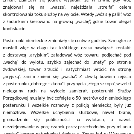
znajdował się na „wasze”, najeżdżała „streifa” celem
skontrolowania toku służby na wylocie. Wtedy „wóz się palił”, wóz
z ładunkiem kierowano na główną „wachę”, gdzie towar ulegał
konfiskacie.
Posterunki niemieckie zmieniały się co dwie godziny. Szmuglerze
musieli więc w ciągu tak krótkiego czasu nawiązać kontakt
z dostawcą „aryjskim”, załadować wóz towaru, podjechać pod
„wachę” do wylotu, szybko zajechać do „mety” po stronie
żydowskiej, towar zrzucić i natychmiast wrócić na stronę
„aryjską”, zanim zmieni się „wacha”. Z chwilą bowiem zejścia
z posterunku „dobrego szkopa” i przybycia „złego szkopa”, wszelki
nielegalny ruch na wylocie zamierał, posterunki Służby
Porządkowej musiały być cofnięte o 50 metrów od niemieckiego
posterunku i wszelkie rozmowy z policją niemiecką były już
niemożliwe. Wszelkie uchybienia służbowe, nawet błahe,
gromadzenie się publiczności na wylotach, a nawet
niezdejmowanie w porę czapek przez przechodniów przy mijaniu
„wachy” karano natychmiast śmiercią. Znany był w Warszawie