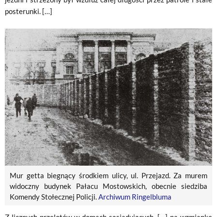
posterunki. […]
Mur getta biegnący środkiem ulicy, ul. Przejazd. Za murem
widoczny budynek Pałacu Mostowskich, obecnie siedziba
Komendy Stołecznej Policji.
Archiwum Ringelbluma
Z licznych przelotów w domach sąsiadujących, […] na wzmiankę