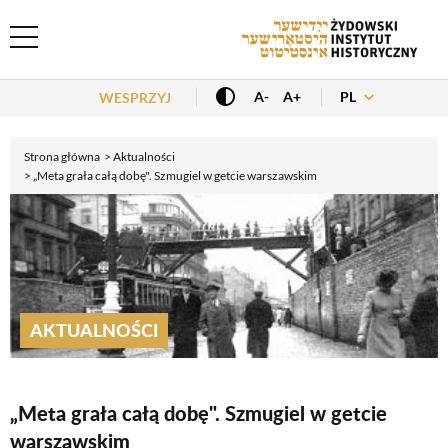
Header Menu
PL
A-
A+
WESPRZYJ
Strona główna
Aktualności
„Meta grała całą dobę". Szmugiel w getcie warszawskim
AKTUALNOŚCI
„Meta grała całą dobę". Szmugiel w getcie
warszawskim