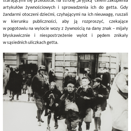
starającymi się przedostać na stronę „aryjską” celem zakupienia
artykułów żywnościowych i sprowadzenia ich do getta. Gdy
żandarmi otoczeni dziećmi, czyhającymi na ich nieuwagę, ruszali
w kierunku publiczności, aby ją rozproszyć, czekające
w pogotowiu na wylocie wozy z żywnością na dany znak – mijały
błyskawicznie i niespostrzeżenie wylot i pędem znikały
w sąsiednich uliczkach getta.