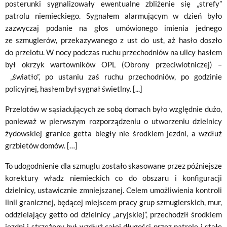
posterunki sygnalizowały ewentualne zbliżenie się „strefy”
patrolu niemieckiego. Sygnałem alarmującym w dzień było
zazwyczaj podanie na głos umówionego imienia jednego
ze szmuglerów, przekazywanego z ust do ust, aż hasło doszło
do przelotu. W nocy podczas ruchu przechodniów na ulicy hasłem
był okrzyk wartowników OPL (Obrony przeciwlotniczej) –
„światło”, po ustaniu zaś ruchu przechodniów, po godzinie
policyjnej, hasłem był sygnał świetlny. [...]
Przelotów w sąsiadujących ze sobą domach było względnie dużo,
ponieważ w pierwszym rozporządzeniu o utworzeniu dzielnicy
żydowskiej granice getta biegły nie środkiem jezdni, a wzdłuż
grzbietów domów. […]
To udogodnienie dla szmuglu zostało skasowane przez późniejsze
korektury władz niemieckich co do obszaru i konfiguracji
dzielnicy, ustawicznie zmniejszanej. Celem umożliwienia kontroli
linii granicznej, będącej miejscem pracy grup szmuglerskich, mur,
oddzielający getto od dzielnicy „aryjskiej”, przechodził środkiem
jezdni i strzeżony był wzdłuż całej długości przez patrole i stałe