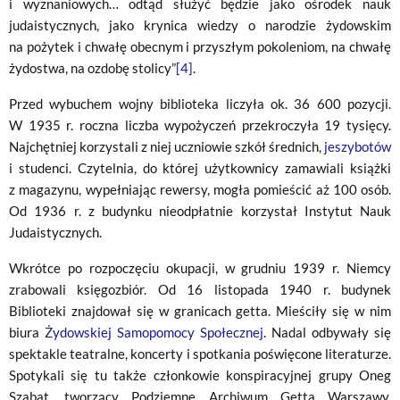
i wyznaniowych… odtąd służyć będzie jako ośrodek nauk
judaistycznych, jako krynica wiedzy o narodzie żydowskim
na pożytek i chwałę obecnym i przyszłym pokoleniom, na chwałę
żydostwa, na ozdobę stolicy”
[4]
.
Przed wybuchem wojny biblioteka liczyła ok. 36 600 pozycji.
W 1935 r. roczna liczba wypożyczeń przekroczyła 19 tysięcy.
Najchętniej korzystali z niej uczniowie szkół średnich,
jeszybotów
i studenci. Czytelnia, do której użytkownicy zamawiali książki
z magazynu, wypełniając rewersy, mogła pomieścić aż 100 osób.
Od 1936 r. z budynku nieodpłatnie korzystał Instytut Nauk
Judaistycznych.
Wkrótce po rozpoczęciu okupacji, w grudniu 1939 r. Niemcy
zrabowali księgozbiór. Od 16 listopada 1940 r. budynek
Biblioteki znajdował się w granicach getta. Mieściły się w nim
biura
Żydowskiej Samopomocy Społecznej
. Nadal odbywały się
spektakle teatralne, koncerty i spotkania poświęcone literaturze.
Spotykali się tu także członkowie konspiracyjnej grupy Oneg
Szabat, tworzący Podziemne Archiwum Getta Warszawy.