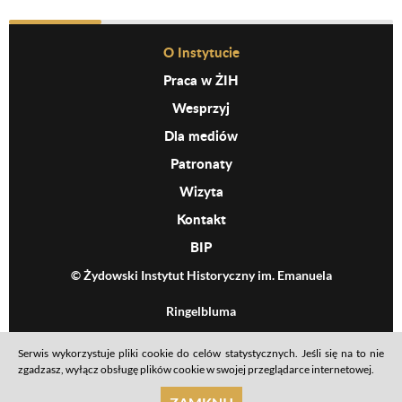
Before Footer Menu
O Instytucie
Praca w ŻIH
Wesprzyj
Dla mediów
Patronaty
Wizyta
Kontakt
BIP
© Żydowski Instytut Historyczny im. Emanuela
Ringelbluma
Serwis wykorzystuje pliki cookie do celów statystycznych. Jeśli się na to nie
Footer menu
Mapa serwisu
Polityka prywatności
Deklaracja dostępności
zgadzasz, wyłącz obsługę plików cookie w swojej przeglądarce internetowej.
realizacja: Ideo