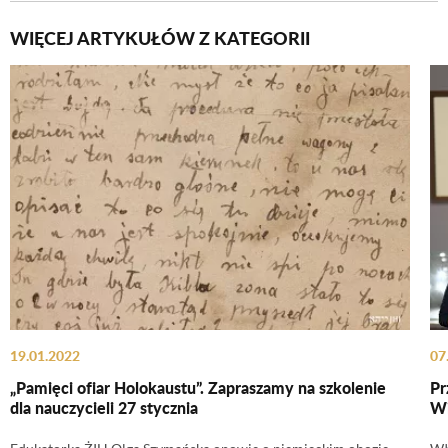
WIĘCEJ ARTYKUŁÓW Z KATEGORII
19.01.2022
07
„Pamięci ofiar Holokaustu”. Zapraszamy na szkolenie
Pr
dla nauczycieli 27 stycznia
Wi