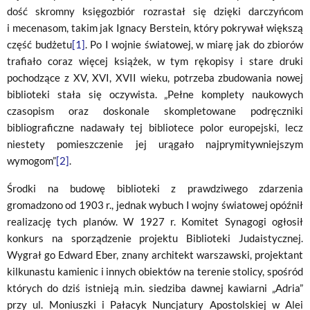
dość skromny księgozbiór rozrastał się dzięki darczyńcom
i mecenasom, takim jak Ignacy Berstein, który pokrywał większą
część budżetu
[1]
. Po I wojnie światowej, w miarę jak do zbiorów
trafiało coraz więcej książek, w tym rękopisy i stare druki
pochodzące z XV, XVI, XVII wieku, potrzeba zbudowania nowej
biblioteki stała się oczywista. „Pełne komplety naukowych
czasopism oraz doskonale skompletowane podręczniki
bibliograficzne nadawały tej bibliotece polor europejski, lecz
niestety pomieszczenie jej urągało najprymitywniejszym
wymogom”
[2]
.
Środki na budowę biblioteki z prawdziwego zdarzenia
gromadzono od 1903 r., jednak wybuch I wojny światowej opóźnił
realizację tych planów. W 1927 r. Komitet Synagogi ogłosił
konkurs na sporządzenie projektu Biblioteki Judaistycznej.
Wygrał go Edward Eber, znany architekt warszawski, projektant
kilkunastu kamienic i innych obiektów na terenie stolicy, spośród
których do dziś istnieją m.in. siedziba dawnej kawiarni „Adria”
przy ul. Moniuszki i Pałacyk Nuncjatury Apostolskiej w Alei