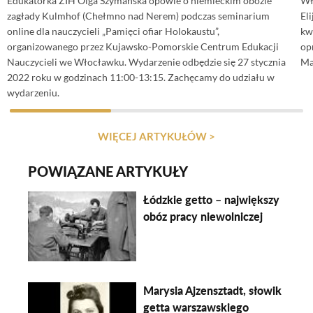
Edukatorka ŻIH Olga Szymańska opowie o niemieckim obozie
Wł
zagłady Kulmhof (Chełmno nad Nerem) podczas seminarium
El
online dla nauczycieli „Pamięci ofiar Holokaustu”,
kw
organizowanego przez Kujawsko-Pomorskie Centrum Edukacji
op
Nauczycieli we Włocławku. Wydarzenie odbędzie się 27 stycznia
Ma
2022 roku w godzinach 11:00-13:15. Zachęcamy do udziału w
wydarzeniu.
WIĘCEJ ARTYKUŁÓW >
POWIĄZANE ARTYKUŁY
Łódzkie getto – największy
obóz pracy niewolniczej
Marysia Ajzensztadt, słowik
getta warszawskiego