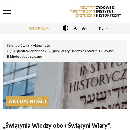
Header Menu
PL
A-
A+
WESPRZYJ
Strona główna
Aktualności
„Świątynia Wiedzy obok Świątyni Wiary”. Rocznica otwarcia Głównej
Biblioteki Judaistycznej
AKTUALNOŚCI
„Świątynia Wiedzy obok Świątyni Wiary”.