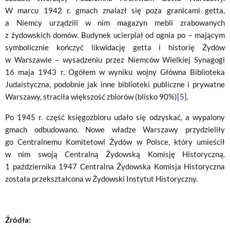
W marcu 1942 r. gmach znalazł się poza granicami getta,
a Niemcy urządzili w nim magazyn mebli zrabowanych
z żydowskich domów. Budynek ucierpiał od ognia po – mającym
symbolicznie kończyć likwidację getta i historię Żydów
w Warszawie – wysadzeniu przez Niemców Wielkiej Synagogi
16 maja 1943 r. Ogółem w wyniku wojny Główna Biblioteka
Judaistyczna, podobnie jak inne biblioteki publiczne i prywatne
Warszawy, straciła większość zbiorów (blisko 90%)
[5]
.
Po 1945 r. część księgozbioru udało się odzyskać, a wypalony
gmach odbudowano. Nowe władze Warszawy przydzieliły
go Centralnemu Komitetowi Żydów w Polsce, który umieścił
w nim swoją Centralną Żydowską Komisję Historyczną.
1 października 1947 Centralna Żydowska Komisja Historyczna
została przekształcona w Żydowski Instytut Historyczny.
Źródła: