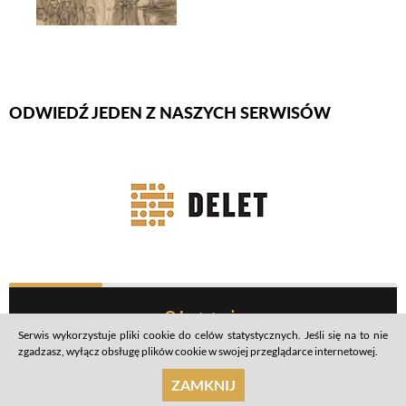
ODWIEDŹ JEDEN Z NASZYCH SERWISÓW
Firmy Rotator
Before Footer Menu
O Instytucie
Serwis wykorzystuje pliki cookie do celów statystycznych. Jeśli się na to nie
Praca w ŻIH
zgadzasz, wyłącz obsługę plików cookie w swojej przeglądarce internetowej.
Wesprzyj
ZAMKNIJ
Dla mediów