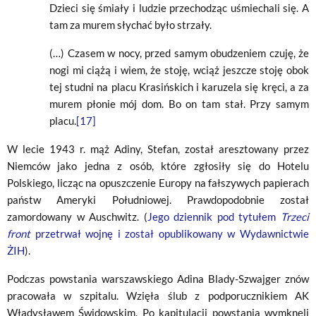
Dzieci się śmiały i ludzie przechodząc uśmiechali się. A
tam za murem słychać było strzały.
(…) Czasem w nocy, przed samym obudzeniem czuję, że
nogi mi ciążą i wiem, że stoję, wciąż jeszcze stoję obok
tej studni na placu Krasińskich i karuzela się kręci, a za
murem płonie mój dom. Bo on tam stał. Przy samym
placu.
[17]
W lecie 1943 r. mąż Adiny, Stefan, został aresztowany przez
Niemców jako jedna z osób, które zgłosiły się do Hotelu
Polskiego, licząc na opuszczenie Europy na fałszywych papierach
państw Ameryki Południowej. Prawdopodobnie został
zamordowany w Auschwitz. (
Jego dziennik pod tytułem
Trzeci
front
przetrwał wojnę i został opublikowany w Wydawnictwie
ŻIH
).
Podczas powstania warszawskiego Adina Blady-Szwajger znów
pracowała w szpitalu. Wzięła ślub z podporucznikiem AK
Władysławem Świdowskim. Po kapitulacji powstania wymknęli