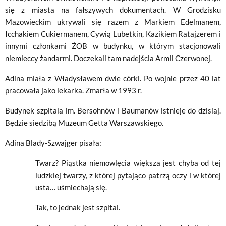
się z miasta na fałszywych dokumentach. W Grodzisku
Mazowieckim ukrywali się razem z Markiem Edelmanem,
Icchakiem Cukiermanem, Cywią Lubetkin, Kazikiem Ratajzerem i
innymi członkami ŻOB w budynku, w którym stacjonowali
niemieccy żandarmi. Doczekali tam nadejścia Armii Czerwonej.
Adina miała z Władysławem dwie córki. Po wojnie przez 40 lat
pracowała jako lekarka. Zmarła w 1993 r.
Budynek szpitala im. Bersohnów i Baumanów istnieje do dzisiaj.
Będzie siedzibą Muzeum Getta Warszawskiego.
Adina Blady-Szwajger pisała:
Twarz? Piąstka niemowlęcia większa jest chyba od tej
ludzkiej twarzy, z której pytająco patrzą oczy i w której
usta… uśmiechają się.
Tak, to jednak jest szpital.