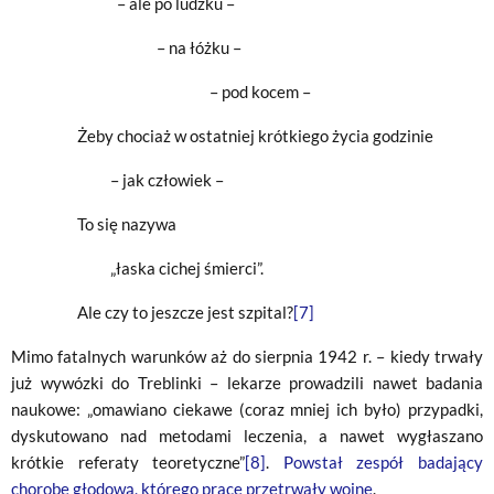
– ale po ludzku –
– na łóżku –
– pod kocem –
Żeby chociaż w ostatniej krótkiego życia godzinie
– jak człowiek –
To się nazywa
„łaska cichej śmierci”.
Ale czy to jeszcze jest szpital?
[7]
Mimo fatalnych warunków aż do sierpnia 1942 r. – kiedy trwały
już wywózki do Treblinki – lekarze prowadzili nawet badania
naukowe: „omawiano ciekawe (coraz mniej ich było) przypadki,
dyskutowano nad metodami leczenia, a nawet wygłaszano
krótkie referaty teoretyczne”
[8]
.
Powstał zespół badający
chorobę głodową, którego prace przetrwały wojnę
.