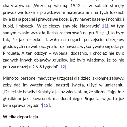
charytatywną. „Wczesną wiosną 1942 r. w salach stanęły
prawdziwe łóżka z prawdziwymi materacami i na tych łóżkach
była biała pościel i prawdziwe koce. Były nawet baseny i nocniki, i
kubki, i miseczki. Więc cieszyliśmy się. Naprawdę”
[11]
. W tym
samym czasie wzrosła liczba zachorowań na gruźlicę. „I to było
tak, że jak dziecko stawało na nogach po zejściu obrzęków
głodowych i nawet zaczynało rozmawiać, wykonywało się odczyn
Pirqueta. A ten odczyn – wypadał dodatnio. I chociaż nie było
żadnych innych objawów gruźlicy, już było wiadomo, że to nie
potrwa dłużej niż 6-8 tygodni”
[12]
.
Mimo to, personel medyczny urządzał dla dzieci skromne zabawy,
żeby dać im wytchnienie, nastrój święta, ulżyć w umieraniu.
„Dzieci się bawiły i śmiały, a ja już wiedziałam, że śliczna Fajgełe z
głosikiem jak skowronek ma dodatniego Pirqueta, więc to już
była sprawa tygodni”
[13]
.
Wielka deportacja