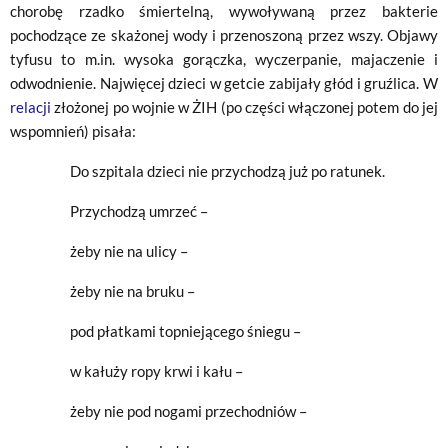
chorobę rzadko śmiertelną, wywoływaną przez bakterie
pochodzące ze skażonej wody i przenoszoną przez wszy. Objawy
tyfusu to m.in. wysoka gorączka, wyczerpanie, majaczenie i
odwodnienie. Najwięcej dzieci w getcie zabijały głód i gruźlica. W
relacji
złożonej po wojnie w ŻIH (po części włączonej potem do jej
wspomnień) pisała:
Do szpitala dzieci nie przychodzą już po ratunek.
Przychodzą umrzeć –
żeby nie na ulicy –
żeby nie na bruku –
pod płatkami topniejącego śniegu –
w kałuży ropy krwi i kału –
żeby nie pod nogami przechodniów –