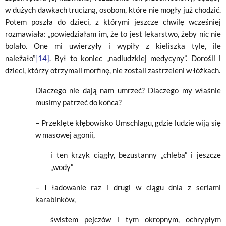
w dużych dawkach trucizną, osobom, które nie mogły już chodzić.
Potem poszła do dzieci, z którymi jeszcze chwilę wcześniej
rozmawiała: „powiedziałam im, że to jest lekarstwo, żeby nic nie
bolało. One mi uwierzyły i wypiły z kieliszka tyle, ile
należało”
[14]
. Był to koniec „nadludzkiej medycyny”. Dorośli i
dzieci, którzy otrzymali morfinę, nie zostali zastrzeleni w łóżkach.
Dlaczego nie dają nam umrzeć? Dlaczego my właśnie
musimy patrzeć do końca?
– Przeklęte kłębowisko Umschlagu, gdzie ludzie wiją się
w masowej agonii,
i ten krzyk ciągły, bezustanny „chleba” i jeszcze
„wody”
– I ładowanie raz i drugi w ciągu dnia z seriami
karabinków,
świstem pejczów i tym okropnym, ochrypłym