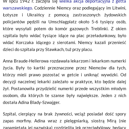
W lipcu 1942 r. zaczęła się
wielka akcja deportacyjna z getta
warszawskiego
. Codziennie Niemcy oraz podlegający im Litwini,
Łotysze i Ukraińcy z pomocą zastraszonych żydowskich
policjantów pędzili na Umschlagplatz około 5-6 tysięcy osób,
które wysyłali potem do komór gazowych Treblinki. Z okien
szpitala było widać tysiące idące na plac przeładunkowy, było
widać Korczaka idącego z sierotami. Niemcy kazali przenieść
dzieci do szpitala przy Stawkach, tuż przy placu.
Anna Braude-Hellerowa rozdawała lekarzom i lekarkom numerki
życia. Były to kartki przeznaczone przez Niemców dla tych,
którzy mieli prawo pozostać w getcie i uniknąć wywózki. Od
decyzji naczelnej lekarki zależało w praktyce, kto będzie dalej
żył. Postanowiła przydzielić numerki przede wszystkim młodym
osobom, dla których te szanse były największe. Jeden z nich
dostała Adina Blady-Szwajger.
Szpital, cierpiący na brak żywności, wciąż posiadał dość spory
zapas morfiny. Adina wraz z pielęgniarką, siostrą Mirą (nie
zapamiętała jej nazwiska) rozdzieliła lek przeciwbólowy, będący