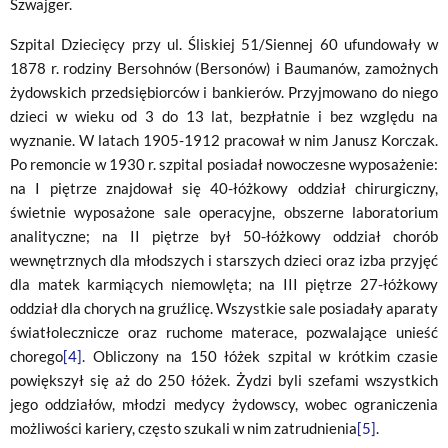
Szwajger.
Szpital Dziecięcy przy ul. Śliskiej 51/Siennej 60 ufundowały w
1878 r. rodziny Bersohnów (Bersonów) i Baumanów, zamożnych
żydowskich przedsiębiorców i bankierów. Przyjmowano do niego
dzieci w wieku od 3 do 13 lat, bezpłatnie i bez względu na
wyznanie. W latach 1905-1912 pracował w nim Janusz Korczak.
Po remoncie w 1930 r. szpital posiadał nowoczesne wyposażenie:
na I piętrze znajdował się 40-łóżkowy oddział chirurgiczny,
świetnie wyposażone sale operacyjne, obszerne laboratorium
analityczne; na II piętrze był 50-łóżkowy oddział chorób
wewnętrznych dla młodszych i starszych dzieci oraz izba przyjęć
dla matek karmiących niemowlęta; na III piętrze 27-łóżkowy
oddział dla chorych na gruźlicę. Wszystkie sale posiadały aparaty
światłolecznicze oraz ruchome materace, pozwalające unieść
chorego
[4]
. Obliczony na 150 łóżek szpital w krótkim czasie
powiększył się aż do 250 łóżek. Żydzi byli szefami wszystkich
jego oddziałów, młodzi medycy żydowscy, wobec ograniczenia
możliwości kariery, często szukali w nim zatrudnienia
[5]
.