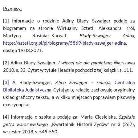
Przypisy:
[1]
Informacje o rodzinie Adiny Blady Szwajger podaję za
biogramem na stronie Wirtualny Sztetl: Aleksandra Król,
Martyna Rusiniak-Karwat,
Blady-Szwajger Adina
,
https://sztetl.org.pl/pl/biogramy/5869-blady-szwajger-adina
,
dostęp 19.03.2021.
[2]
Adina Blady-Szwajger,
I więcej nic nie pamiętam
, Warszawa
2010, s. 33. Cytat w tytule i leadzie pochodzi z tej książki, s. 111.
[3]
A. Blady-Szwajger,
Alina Szwajger – relacja
,
Centralna
Biblioteka Judaistyczna
. Cytując tę relację, zachowuję oryginalny
układ graficzny tekstu, a w kilku miejscach poprawiam pisownię
maszynopisu.
[4]
Informacje o szpitalu podaję za: Maria Ciesielska,
Szpitale
getta warszawskiego
, „Kwartalnik Historii Żydów” nr 3 (267),
wrzesień 2018, s. 549-550.