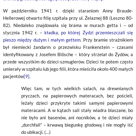
W październiku 1941 r. dzięki staraniom Anny Braude-
Hellerowej otwarto filię szpitala przy ul. Żelaznej 88 (Leszno 80-
82). Niedaleko znajdowała się brama w murach getta i – od
stycznia 1942 r. –
kładka, po której Żydzi przemieszczali się
pieszo między dużym i małym gettem
. Przy bramie strażnikiem
był niemiecki żandarm o przezwisku Frankenstein – czasami
identyfikowany z Josefem Blösche – który strzelał do Żydów, a
przede wszystkim do dzieci-szmuglerów. Dzieci te potem często
umierały w szpitalu lub jego filii, która mieściła około 400 małych
pacjentów
[9]
.
Więc tam, w tych wielkich salach, na drewnianych
pryczach, na papierowych materacach, bez pościeli,
leżały dzieci przykryte takimi samymi papierowymi
materacami. A w kątach sali stały wiadra blaszane, bo
nie było ani basenów, ani nocników, a te dzieci miały
„durchfall” – krwawą biegunkę głodową i nie mogły iść
do ubikacji. (…)