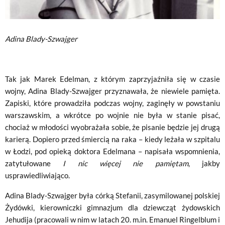
Adina Blady-Szwajger
Tak jak Marek Edelman, z którym zaprzyjaźniła się w czasie
wojny, Adina Blady-Szwajger przyznawała, że niewiele pamięta.
Zapiski, które prowadziła podczas wojny, zaginęły w powstaniu
warszawskim, a wkrótce po wojnie nie była w stanie pisać,
chociaż w młodości wyobrażała sobie, że pisanie będzie jej drugą
karierą. Dopiero przed śmiercią na raka – kiedy leżała w szpitalu
w Łodzi, pod opieką doktora Edelmana – napisała wspomnienia,
zatytułowane
I nic więcej nie pamiętam
, jakby
usprawiedliwiająco.
Adina Blady-Szwajger była córką Stefanii, zasymilowanej polskiej
Żydówki, kierowniczki gimnazjum dla dziewcząt żydowskich
Jehudija (pracowali w nim w latach 20. m.in. Emanuel Ringelblum i