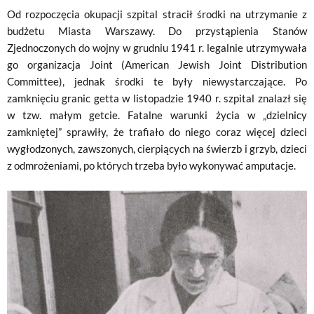
Od rozpoczęcia okupacji szpital stracił środki na utrzymanie z
budżetu Miasta Warszawy. Do przystąpienia Stanów
Zjednoczonych do wojny w grudniu 1941 r. legalnie utrzymywała
go organizacja Joint (American Jewish Joint Distribution
Committee), jednak środki te były niewystarczające. Po
zamknięciu granic getta w listopadzie 1940 r. szpital znalazł się
w tzw. małym getcie. Fatalne warunki życia w „dzielnicy
zamkniętej” sprawiły, że trafiało do niego coraz więcej dzieci
wygłodzonych, zawszonych, cierpiących na świerzb i grzyb, dzieci
z odmrożeniami, po których trzeba było wykonywać amputacje.