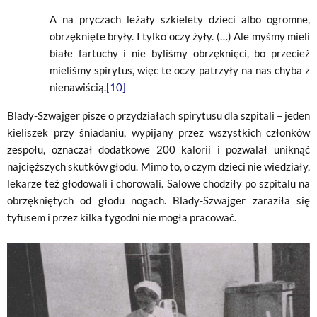
A na pryczach leżały szkielety dzieci albo ogromne,
obrzęknięte bryły. I tylko oczy żyły. (…) Ale myśmy mieli
białe fartuchy i nie byliśmy obrzęknięci, bo przecież
mieliśmy spirytus, więc te oczy patrzyły na nas chyba z
nienawiścią.
[10]
Blady-Szwajger pisze o przydziałach spirytusu dla szpitali – jeden
kieliszek przy śniadaniu, wypijany przez wszystkich członków
zespołu, oznaczał dodatkowe 200 kalorii i pozwalał uniknąć
najcięższych skutków głodu. Mimo to, o czym dzieci nie wiedziały,
lekarze też głodowali i chorowali. Salowe chodziły po szpitalu na
obrzękniętych od głodu nogach. Blady-Szwajger zaraziła się
tyfusem i przez kilka tygodni nie mogła pracować.