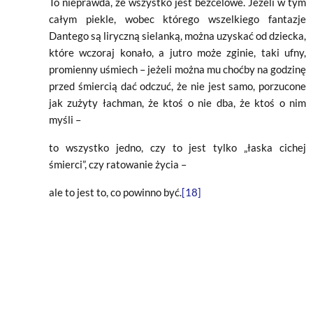
To nieprawda, że wszystko jest bezcelowe. Jeżeli w tym
całym piekle, wobec którego wszelkiego fantazje
Dantego są liryczną sielanką, można uzyskać od dziecka,
które wczoraj konało, a jutro może zginie, taki ufny,
promienny uśmiech – jeżeli można mu choćby na godzinę
przed śmiercią dać odczuć, że nie jest samo, porzucone
jak zużyty łachman, że ktoś o nie dba, że ktoś o nim
myśli –
to wszystko jedno, czy to jest tylko „łaska cichej
śmierci”, czy ratowanie życia –
ale to jest to, co powinno być.
[18]