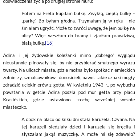
doświadczenia życia po drugiej stronie muru:
Potem na Freta kupiłam bułkę. Zwykłą, ciepłą bulkę –
„parkę”. Bo byłam głodna. Trzymałam ją w ręku i nie
śmiałam ugryźć. Może to zwróci uwagę, że jem bułkę na
ulicy? Więc weszłam do bramy i zjadłam prawdziwą,
białą bułkę.
[16]
Adina i jej żydowskie koleżanki mimo „dobrego" wyglądu
nieustannie pilnowały się, by nie przybierać smutnego wyrazu
twarzy. Na ulicach miasta, gdzie można było spotkać niemieckich
żołnierzy, szmalcowników i donosicieli, nawet takie oznaki mogły
zdradzić uciekinierów z getta. W kwietniu 1943 r., po wybuchu
powstania w getcie Adina poszła pod mur getta przy placu
Krasińskich, gdzie ustawiono trochę wcześniej wesołe
miasteczko.
A obok na placu od kilku dni stała karuzela. Czynna. Na
tej karuzeli siedziały dzieci i karuzela się kręciła i
słyszałam jakąś muzyczkę. A może mi się zdawało?