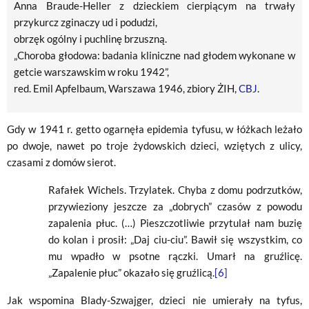
Anna Braude-Heller z dzieckiem cierpiącym na trwały
przykurcz zginaczy ud i podudzi,
obrzęk ogólny i puchlinę brzuszną.
„Choroba głodowa: badania kliniczne nad głodem wykonane w
getcie warszawskim w roku 1942”,
red. Emil Apfelbaum, Warszawa 1946, zbiory ŻIH,
CBJ
.
Gdy w 1941 r. getto ogarnęła epidemia tyfusu, w łóżkach leżało
po dwoje, nawet po troje żydowskich dzieci, wziętych z ulicy,
czasami z domów sierot.
Rafałek Wichels. Trzylatek. Chyba z domu podrzutków,
przywieziony jeszcze za „dobrych” czasów z powodu
zapalenia płuc. (…) Pieszczotliwie przytulał nam buzię
do kolan i prosił: „Daj ciu-ciu”. Bawił się wszystkim, co
mu wpadło w psotne rączki. Umarł na gruźlicę.
„Zapalenie płuc” okazało się gruźlicą.
[6]
Jak wspomina Blady-Szwajger, dzieci nie umierały na tyfus,