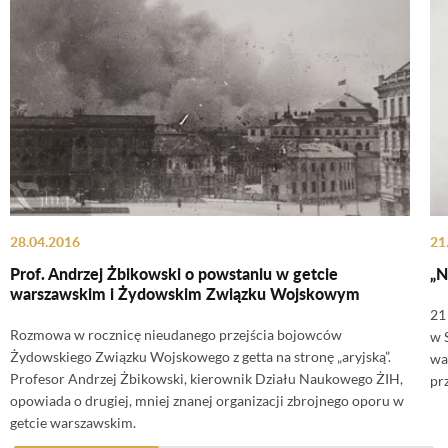
28.04.2016
21
Prof. Andrzej Żbikowski o powstaniu w getcie
„N
warszawskim i Żydowskim Związku Wojskowym
21
Rozmowa w rocznicę nieudanego przejścia bojowców
w 
Żydowskiego Związku Wojskowego z getta na stronę „aryjską”.
wa
Profesor Andrzej Żbikowski, kierownik Działu Naukowego ŻIH,
pr
opowiada o drugiej, mniej znanej organizacji zbrojnego oporu w
getcie warszawskim.