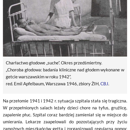
Charłactwo głodowe „suche”. Okres przedśmiertny.
„Choroba głodowa: badania kliniczne nad głodem wykonane w
getcie warszawskim w roku 1942”,
red. Emil Apfelbaum, Warszawa 1946, zbiory ŻIH,
CBJ
.
Na przełomie 1941 i 1942 r. sytuacja szpitala stała się tragiczna.
W przepełnionych salach leżały dzieci chore na tyfus, gruźlicę,
zapalenie płuc. Szpital coraz bardziej zamieniał się w miejsce do
umierania. Lekarze zaapelowali do pozostających przy życiu
zamożnych mieszkańców getta i zorganizowali regularną pomoc