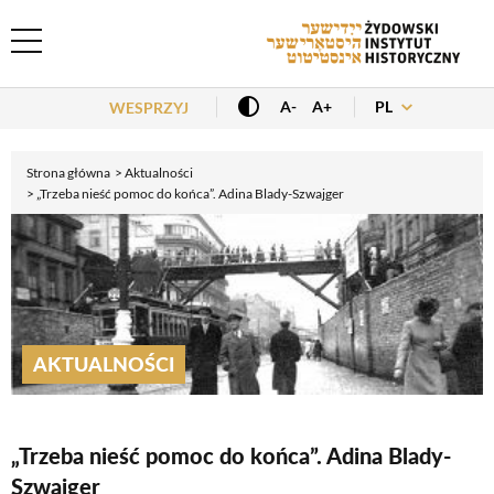
Header Menu
PL
A-
A+
WESPRZYJ
Strona główna
Aktualności
„Trzeba nieść pomoc do końca”. Adina Blady-Szwajger
AKTUALNOŚCI
„Trzeba nieść pomoc do końca”. Adina Blady-
Szwajger