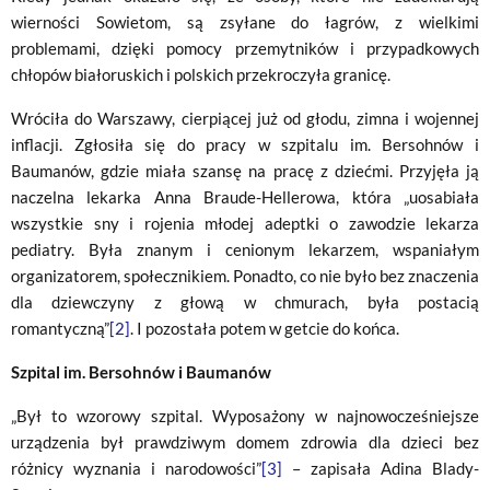
wierności Sowietom, są zsyłane do łagrów, z wielkimi
problemami, dzięki pomocy przemytników i przypadkowych
chłopów białoruskich i polskich przekroczyła granicę.
Wróciła do Warszawy, cierpiącej już od głodu, zimna i wojennej
inflacji. Zgłosiła się do pracy w szpitalu im. Bersohnów i
Baumanów, gdzie miała szansę na pracę z dziećmi. Przyjęła ją
naczelna lekarka Anna Braude-Hellerowa, która „uosabiała
wszystkie sny i rojenia młodej adeptki o zawodzie lekarza
pediatry. Była znanym i cenionym lekarzem, wspaniałym
organizatorem, społecznikiem. Ponadto, co nie było bez znaczenia
dla dziewczyny z głową w chmurach, była postacią
romantyczną”
[2]
. I pozostała potem w getcie do końca.
Szpital im. Bersohnów i Baumanów
„Był to wzorowy szpital. Wyposażony w najnowocześniejsze
urządzenia był prawdziwym domem zdrowia dla dzieci bez
różnicy wyznania i narodowości”
[3]
– zapisała Adina Blady-