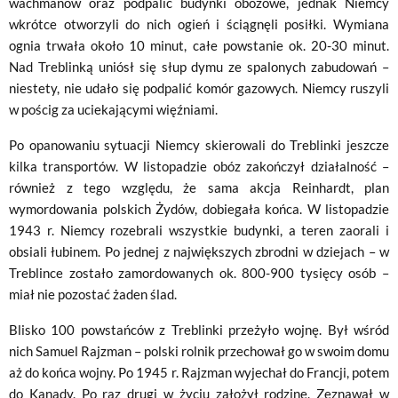
wachmanów oraz podpalić budynki obozowe, jednak Niemcy
wkrótce otworzyli do nich ogień i ściągnęli posiłki. Wymiana
ognia trwała około 10 minut, całe powstanie ok. 20-30 minut.
Nad Treblinką uniósł się słup dymu ze spalonych zabudowań –
niestety, nie udało się podpalić komór gazowych. Niemcy ruszyli
w pościg za uciekającymi więźniami.
Po opanowaniu sytuacji Niemcy skierowali do Treblinki jeszcze
kilka transportów. W listopadzie obóz zakończył działalność –
również z tego względu, że sama akcja Reinhardt, plan
wymordowania polskich Żydów, dobiegała końca. W listopadzie
1943 r. Niemcy rozebrali wszystkie budynki, a teren zaorali i
obsiali łubinem. Po jednej z największych zbrodni w dziejach – w
Treblince zostało zamordowanych ok. 800-900 tysięcy osób –
miał nie pozostać żaden ślad.
Blisko 100 powstańców z Treblinki przeżyło wojnę. Był wśród
nich Samuel Rajzman – polski rolnik przechował go w swoim domu
aż do końca wojny. Po 1945 r. Rajzman wyjechał do Francji, potem
do Kanady. Po raz drugi w życiu założył rodzinę. Zeznawał w