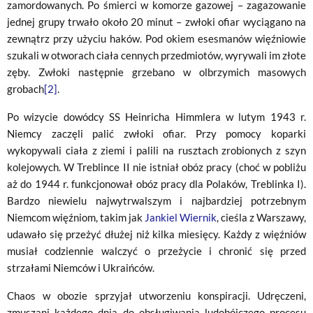
zamordowanych. Po śmierci w komorze gazowej – zagazowanie
jednej grupy trwało około 20 minut – zwłoki ofiar wyciągano na
zewnątrz przy użyciu haków. Pod okiem esesmanów więźniowie
szukali w otworach ciała cennych przedmiotów, wyrywali im złote
zęby. Zwłoki następnie grzebano w olbrzymich masowych
grobach
[2]
.
Po wizycie dowódcy SS Heinricha Himmlera w lutym 1943 r.
Niemcy zaczęli palić zwłoki ofiar. Przy pomocy koparki
wykopywali ciała z ziemi i palili na rusztach zrobionych z szyn
kolejowych. W Treblince II nie istniał obóz pracy (choć w pobliżu
aż do 1944 r. funkcjonował obóz pracy dla Polaków, Treblinka I).
Bardzo niewielu najwytrwalszym i najbardziej potrzebnym
Niemcom więźniom, takim jak
Jankiel Wiernik
, cieśla z Warszawy,
udawało się przeżyć dłużej niż kilka miesięcy. Każdy z więźniów
musiał codziennie walczyć o przeżycie i chronić się przed
strzałami Niemców i Ukraińców.
Chaos w obozie sprzyjał utworzeniu konspiracji. Udręczeni,
zmuszani każdego dnia do obsługiwania ludobójczego procesu