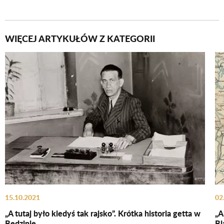
WIĘCEJ ARTYKUŁÓW Z KATEGORII
15.10.2021
02
„A tutaj było kiedyś tak rajsko”. Krótka historia getta w
„A
Będzinie
Bi