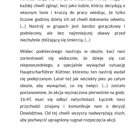
każdej chwili zginąć, lecz jako ludzie, którzy decydują o
własnym losie i kroczą do pracy wiedząc, że tylko
liczone godziny dzielą ich od chwili dokonania odwetu.
(…) Nastrój w grupach jest bardzo gorączkowy i
podniecony, ale bez najmniejszej obawy przed
niechybnie zbliżającą się śmiercią. (…)
Wobec podnieconego nastroju w obozie, kaci nasi
zorientowali się widocznie, że dzieje się coś
niepowszedniego, a specjalnie wywąchał sytuację
Hauptscharführer Küttner, któremu ten nastrój wydał
się podejrzanym. Latał też jak wściekły pies po całym
obozie, aby wywąchać, co się święci. (…) zostało
postanowione, że akcja wyznaczona pierwotnie na godz.
16:45 musi się odbyć natychmiast. Łącznik nasz
przychodzi zziajany i komunikuje nam o decyzji
Dowództwa. Od tej chwili wszyscy nadwyrężają słuch,
aby pochwycić upragniony sygnał rozpoczęcia akcji.