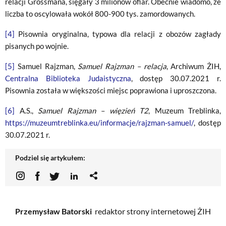
relacji Grossmana, sięgały 3 milionów ofiar. Obecnie wiadomo, że
liczba to oscylowała wokół 800-900 tys. zamordowanych.
[4]
Pisownia oryginalna, typowa dla relacji z obozów zagłady
pisanych po wojnie.
[5]
Samuel Rajzman,
Samuel Rajzman – relacja
, Archiwum ŻIH,
Centralna Biblioteka Judaistyczna
, dostęp 30.07.2021 r.
Pisownia została w większości miejsc poprawiona i uproszczona.
[6]
A.S.,
Samuel Rajzman – więzień T2
, Muzeum Treblinka,
https://muzeumtreblinka.eu/informacje/rajzman-samuel/
, dostęp
30.07.2021 r.
Podziel się artykułem:
Przemysław Batorski
redaktor strony internetowej ŻIH