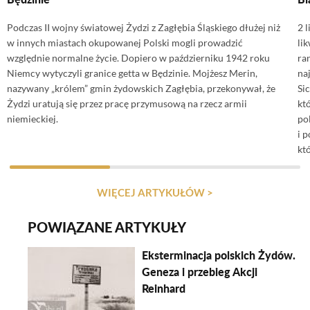
Podczas II wojny światowej Żydzi z Zagłębia Śląskiego dłużej niż
2 
w innych miastach okupowanej Polski mogli prowadzić
li
względnie normalne życie. Dopiero w październiku 1942 roku
ra
Niemcy wytyczyli granice getta w Będzinie. Mojżesz Merin,
na
nazywany „królem” gmin żydowskich Zagłębia, przekonywał, że
Si
Żydzi uratują się przez pracę przymusową na rzecz armii
kt
niemieckiej.
po
i 
kt
WIĘCEJ ARTYKUŁÓW >
POWIĄZANE ARTYKUŁY
Eksterminacja polskich Żydów.
Geneza i przebieg Akcji
Reinhard