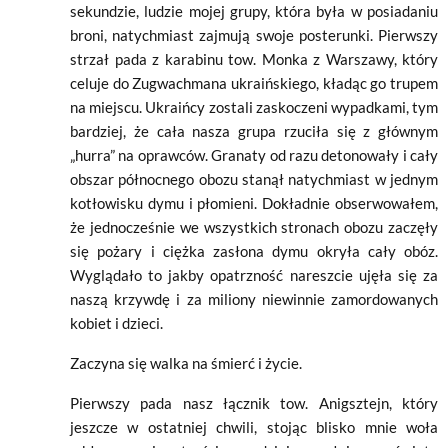
sekundzie, ludzie mojej grupy, która była w posiadaniu
broni, natychmiast zajmują swoje posterunki. Pierwszy
strzał pada z karabinu tow. Monka z Warszawy, który
celuje do Zugwachmana ukraińskiego, kładąc go trupem
na miejscu. Ukraińcy zostali zaskoczeni wypadkami, tym
bardziej, że cała nasza grupa rzuciła się z głównym
„hurra” na oprawców. Granaty od razu detonowały i cały
obszar północnego obozu stanął natychmiast w jednym
kotłowisku dymu i płomieni. Dokładnie obserwowałem,
że jednocześnie we wszystkich stronach obozu zaczęły
się pożary i ciężka zasłona dymu okryła cały obóz.
Wyglądało to jakby opatrzność nareszcie ujęła się za
naszą krzywdę i za miliony niewinnie zamordowanych
kobiet i dzieci.
Zaczyna się walka na śmierć i życie.
Pierwszy pada nasz łącznik tow. Anigsztejn, który
jeszcze w ostatniej chwili, stojąc blisko mnie woła