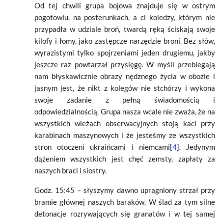
Od tej chwili grupa bojowa znajduje się w ostrym
pogotowiu, na posterunkach, a ci koledzy, którym nie
przypadła w udziale broń, twardą ręką ściskają swoje
kilofy i łomy, jako zastępcze narzędzie broni. Bez słów,
wyrazistymi tylko spojrzeniami jeden drugiemu, jakby
jeszcze raz powtarzał przysięgę. W myśli przebiegają
nam błyskawicznie obrazy nędznego życia w obozie i
jasnym jest, że nikt z kolegów nie stchórzy i wykona
swoje zadanie z pełną świadomością i
odpowiedzialnością. Grupa nasza wcale nie zważa, że na
wszystkich wieżach obserwacyjnych stoją kaci przy
karabinach maszynowych i że jesteśmy ze wszystkich
stron otoczeni ukraińcami i niemcami
[4]
. Jedynym
dążeniem wszystkich jest chęć zemsty, zapłaty za
naszych braci i siostry.
Godz. 15:45 – słyszymy dawno upragniony strzał przy
bramie głównej naszych baraków. W ślad za tym silne
detonacje rozrywających się granatów i w tej samej