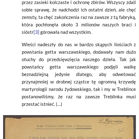
przez zasieki kolczaste i ochronę zbirów. Wszyscy zdali
sobie sprawę, że nadchodzi ich ostatni dzień, ale chęć
zemsty, ta chęć zakończenia raz na zawsze z tą fabryką,
która pochłonęła około 3 milionów naszych braci i
sióstr
[3]
górowała nad wszystkim.
Wieści nadeszły do nas w bardzo skąpych ilościach z
powstania getta warszawskiego, dodawały nam dużo
otuchy do przedsięwzięcia naszego dzieła. Tak jak
powstańcy getta warszawskiego podjęli walkę
beznadziejną jedynie dlatego, aby odwetować
przynajmniej w drobnej cząstce tę ogromną krzywdę
martyrologii narodu żydowskiego, tak i my w Treblince
postanowiliśmy, że raz na zawsze Treblinka musi
przestać istnieć. (…)