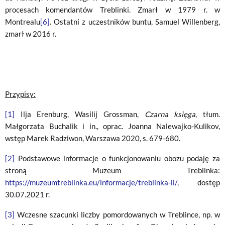
procesach komendantów Treblinki. Zmarł w 1979 r. w
Montrealu
[6]
. Ostatni z uczestników buntu, Samuel Willenberg,
zmarł w 2016 r.
Przypisy:
[1]
Ilja Erenburg, Wasilij Grossman,
Czarna księga
, tłum.
Małgorzata Buchalik i in., oprac. Joanna Nalewajko-Kulikov,
wstęp Marek Radziwon, Warszawa 2020, s. 679-680.
[2]
Podstawowe informacje o funkcjonowaniu obozu podaję za
stroną Muzeum Treblinka:
https://muzeumtreblinka.eu/informacje/treblinka-ii/
, dostęp
30.07.2021 r.
[3]
Wczesne szacunki liczby pomordowanych w Treblince, np. w