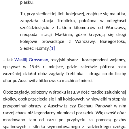
piasku.
Tu, przy siedleckiej linii kolejowej, znajduje się malutka,
zapyziała stacja Treblinka, położona w odległości
sześćdziesięciu z hakiem kilometrów od Warszawy,
nieopodal stacji Małkinia, gdzie krzyżują się drogi
kolejowe prowadzące z Warszawy, Białegostoku,
Siedlec i Łomży.
[1]
– tak
Wasilij Grossman
, rosyjski pisarz i korespondent wojenny,
opisywał w 1945 r. miejsce, gdzie zaledwie półtora roku
wcześniej działał obóz zagłady Treblinka – druga co do liczby
ofiar po Auschwitz hitlerowska machina śmierci.
Obóz zagłady, położony w środku lasu, w dość rzadko zaludnionej
okolicy, obok przecięcia się linii kolejowych, w niewielkim stopniu
przypominał obrazy z Auschwitz czy Dachau. Panował w nim
raczej chaos niż legendarny niemiecki porządek. Większość ofiar
mordowano tam od razu po przybyciu za pomocą gazów
spalinowych z silnika wymontowanego z radzieckiego czołgu.