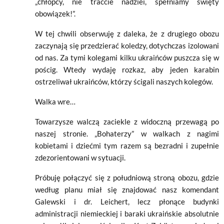
„chłopcy, nie traćcie nadziei, spełniamy święty
obowiązek!”.
W tej chwili obserwuję z daleka, że z drugiego obozu
zaczynają się przedzierać koledzy, dotychczas izolowani
od nas. Za tymi kolegami kilku ukraińców puszcza się w
pościg. Wtedy wydaję rozkaz, aby jeden karabin
ostrzeliwał ukraińców, którzy ścigali naszych kolegów.
Walka wre…
Towarzysze walczą zaciekle z widoczną przewagą po
naszej stronie. „Bohaterzy” w walkach z nagimi
kobietami i dziećmi tym razem są bezradni i zupełnie
zdezorientowani w sytuacji.
Próbuję połączyć się z południową stroną obozu, gdzie
według planu miał się znajdować nasz komendant
Galewski i dr. Leichert, lecz płonące budynki
administracji niemieckiej i baraki ukraińskie absolutnie