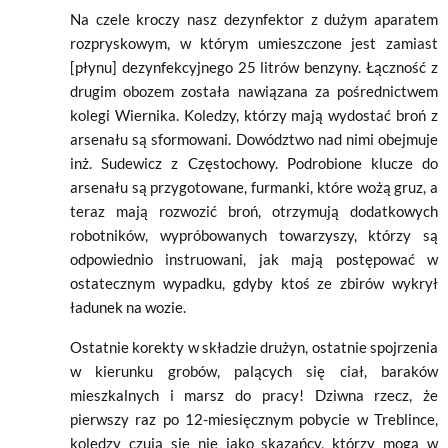
Na czele kroczy nasz dezynfektor z dużym aparatem
rozpryskowym, w którym umieszczone jest zamiast
[płynu] dezynfekcyjnego 25 litrów benzyny. Łączność z
drugim obozem została nawiązana za pośrednictwem
kolegi Wiernika. Koledzy, którzy mają wydostać broń z
arsenału są sformowani. Dowództwo nad nimi obejmuje
inż. Sudewicz z Częstochowy. Podrobione klucze do
arsenału są przygotowane, furmanki, które wożą gruz, a
teraz mają rozwozić broń, otrzymują dodatkowych
robotników, wypróbowanych towarzyszy, którzy są
odpowiednio instruowani, jak mają postępować w
ostatecznym wypadku, gdyby ktoś ze zbirów wykrył
ładunek na wozie.
Ostatnie korekty w składzie drużyn, ostatnie spojrzenia
w kierunku grobów, palących się ciał, baraków
mieszkalnych i marsz do pracy! Dziwna rzecz, że
pierwszy raz po 12-miesięcznym pobycie w Treblince,
koledzy czują się nie jako skazańcy, którzy mogą w