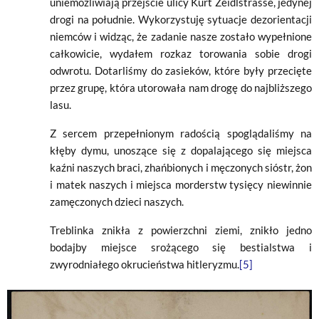
uniemożliwiają przejście ulicy Kurt Zeidlstrasse, jedynej
drogi na południe. Wykorzystuję sytuacje dezorientacji
niemców i widząc, że zadanie nasze zostało wypełnione
całkowicie, wydałem rozkaz torowania sobie drogi
odwrotu. Dotarliśmy do zasieków, które były przecięte
przez grupę, która utorowała nam drogę do najbliższego
lasu.
Z sercem przepełnionym radością spoglądaliśmy na
kłęby dymu, unoszące się z dopalającego się miejsca
kaźni naszych braci, zhańbionych i męczonych sióstr, żon
i matek naszych i miejsca morderstw tysięcy niewinnie
zamęczonych dzieci naszych.
Treblinka znikła z powierzchni ziemi, znikło jedno
bodajby miejsce srożącego się bestialstwa i
zwyrodniałego okrucieństwa hitleryzmu.
[5]