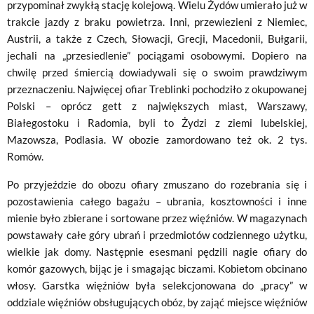
przypominał zwykłą stację kolejową. Wielu Żydów umierało już w
trakcie jazdy z braku powietrza. Inni, przewiezieni z Niemiec,
Austrii, a także z Czech, Słowacji, Grecji, Macedonii, Bułgarii,
jechali na „przesiedlenie” pociągami osobowymi. Dopiero na
chwilę przed śmiercią dowiadywali się o swoim prawdziwym
przeznaczeniu. Najwięcej ofiar Treblinki pochodziło z okupowanej
Polski – oprócz gett z największych miast, Warszawy,
Białegostoku i Radomia, byli to Żydzi z ziemi lubelskiej,
Mazowsza, Podlasia. W obozie zamordowano też ok. 2 tys.
Romów.
Po przyjeździe do obozu ofiary zmuszano do rozebrania się i
pozostawienia całego bagażu – ubrania, kosztowności i inne
mienie było zbierane i sortowane przez więźniów. W magazynach
powstawały całe góry ubrań i przedmiotów codziennego użytku,
wielkie jak domy. Następnie esesmani pędzili nagie ofiary do
komór gazowych, bijąc je i smagając biczami. Kobietom obcinano
włosy. Garstka więźniów była selekcjonowana do „pracy” w
oddziale więźniów obsługujących obóz, by zająć miejsce więźniów