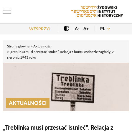
Header Menu
PL
A-
A+
WESPRZYJ
Strona główna
Aktualności
„Treblinka musi przestać istnieć”. Relacja z buntu w obozie zagłady, 2
sierpnia 1943 roku
AKTUALNOŚCI
„Treblinka musi przestać istnieć”. Relacja z