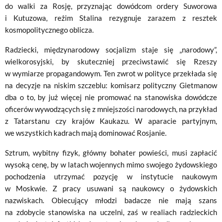
do walki za Rosję, przyznając dowódcom ordery Suworowa
i Kutuzowa, reżim Stalina rezygnuje zarazem z resztek
kosmopolitycznego oblicza.
Radziecki, międzynarodowy socjalizm staje się „narodowy”,
wielkorosyjski, by skuteczniej przeciwstawić się Rzeszy
w wymiarze propagandowym. Ten zwrot w polityce przekłada się
na decyzje na niskim szczeblu: komisarz polityczny Gietmanow
dba o to, by już więcej nie promować na stanowiska dowódcze
oficerów wywodzących się z mniejszości narodowych, na przykład
z Tatarstanu czy krajów Kaukazu. W aparacie partyjnym,
we wszystkich kadrach mają dominować Rosjanie.
Sztrum, wybitny fizyk, główny bohater powieści, musi zapłacić
wysoką cenę, by w latach wojennych mimo swojego żydowskiego
pochodzenia utrzymać pozycję w instytucie naukowym
w Moskwie. Z pracy usuwani są naukowcy o żydowskich
nazwiskach. Obiecujący młodzi badacze nie mają szans
na zdobycie stanowiska na uczelni, zaś w realiach radzieckich