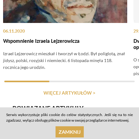
06.11.2020
29
Wspomnienie Izraela Lejzerowicza
Dw
op
Izrael Lejzerowicz mieszkał i tworzył w Łodzi. Był poliglotą, znał
O 
jidysz, polski, rosyjski i niemiecki. 6 listopada minęła 118.
op
rocznica jego urodzin.
pi
WIĘCEJ ARTYKUŁÓW >
POWIĄZANE ARTYKUŁY
Serwis wykorzystuje pliki cookie do celów statystycznych. Jeśli się na to nie
22 czerwca 1941. Losy Żydów
zgadzasz, wyłącz obsługę plików cookie w swojej przeglądarce internetowej.
na Kresach po wybuchu wojny
ZAMKNIJ
niemiecko-radzieckiej