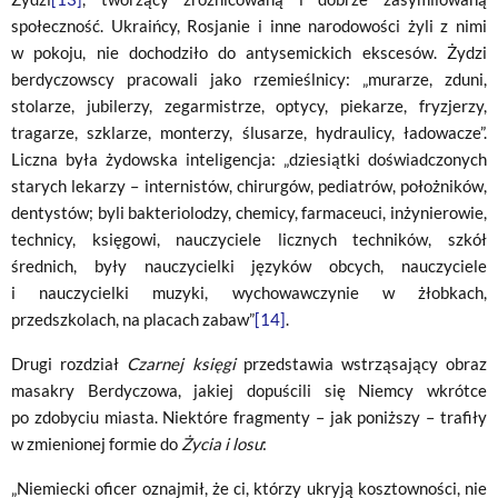
społeczność. Ukraińcy, Rosjanie i inne narodowości żyli z nimi
w pokoju, nie dochodziło do antysemickich ekscesów. Żydzi
berdyczowscy pracowali jako rzemieślnicy: „murarze, zduni,
stolarze, jubilerzy, zegarmistrze, optycy, piekarze, fryzjerzy,
tragarze, szklarze, monterzy, ślusarze, hydraulicy, ładowacze”.
Liczna była żydowska inteligencja: „dziesiątki doświadczonych
starych lekarzy – internistów, chirurgów, pediatrów, położników,
dentystów; byli bakteriolodzy, chemicy, farmaceuci, inżynierowie,
technicy, księgowi, nauczyciele licznych techników, szkół
średnich, były nauczycielki języków obcych, nauczyciele
i nauczycielki muzyki, wychowawczynie w żłobkach,
przedszkolach, na placach zabaw”
[14]
.
Drugi rozdział
Czarnej księgi
przedstawia wstrząsający obraz
masakry Berdyczowa, jakiej dopuścili się Niemcy wkrótce
po zdobyciu miasta. Niektóre fragmenty – jak poniższy – trafiły
w zmienionej formie do
Życia i losu
:
„Niemiecki oficer oznajmił, że ci, którzy ukryją kosztowności, nie