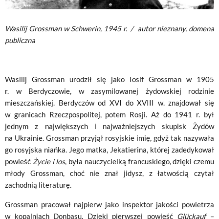
Wasilij Grossman w Schwerin, 1945 r.
/
autor nieznany, domena
publiczna
Wasilij Grossman urodził się jako Iosif Grossman w 1905
r. w Berdyczowie, w zasymilowanej żydowskiej rodzinie
mieszczańskiej. Berdyczów od XVI do XVIII w. znajdował się
w granicach Rzeczpospolitej, potem Rosji. Aż do 1941 r. był
jednym z największych i najważniejszych skupisk Żydów
na Ukrainie. Grossman przyjął rosyjskie imię, gdyż tak nazywała
go rosyjska niańka. Jego matka, Jekatierina, której zadedykował
powieść
Życie i los
, była nauczycielką francuskiego, dzięki czemu
młody Grossman, choć nie znał jidysz, z łatwością czytał
zachodnią literaturę.
Grossman pracował najpierw jako inspektor jakości powietrza
w kopalniach Donbasu. Dzięki pierwszej powieść
Glückauf
–