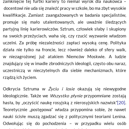
zamknięcie tej furtki kariery to niemal wyrok dla naukowca –
docentowi nie uda się znaleźć pracy w szkole, bo ma zbyt wysokie
kwalifikacje. Zamiast zaangażowanych w badania specjalistów,
promuje się mało utalentowanych, ale uważnie śledzących
partyjną linię karierowiczów. Sztrum, człowiek słaby i skupiony
na swoich przeżyciach, waha się, czy rzucić wyzwanie władzom
uczelni. Za próbę niezależności zapłaci wysoką cenę. Polityka
działa nie tylko na froncie, lecz również daleko of sfery walk,
w niezagrożonej już atakiem Niemców Moskwie. A ludzie
znajdujący się w imadle zbrodniczych ideologii, często obu naraz,
uczestniczą w nieczytelnych dla siebie mechanizmach, które
rządzą ich życiem.
Odkrycia Sztruma w
Życiu i losie
okazują się niewygodne
ideologicznie. Także we
Wszystko płynie
przypomniane zostają
hasła, by „oczyścić naukę rosyjską z nierosyjskich nazwisk”
[20]
.
Teoretycznie „postępowa” władza przypomina sobie, że nawet
nauki ścisłe muszą zgadzać się z politycznymi teoriami Lenina.
Odwołując się do pochodzenia – w przypadku wielu osób