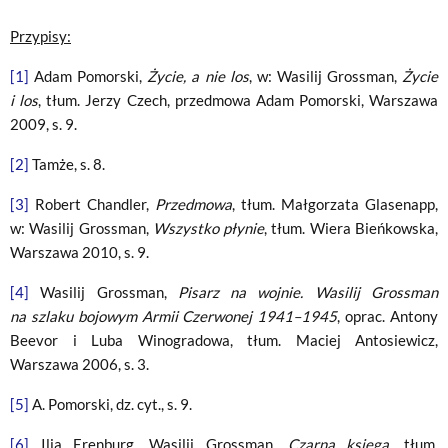
Przypisy:
[1]
Adam Pomorski,
Życie, a nie los
, w: Wasilij Grossman,
Życie
i los
, tłum. Jerzy Czech, przedmowa Adam Pomorski, Warszawa
2009, s. 9.
[2]
Tamże, s. 8.
[3]
Robert Chandler,
Przedmowa
, tłum. Małgorzata Glasenapp,
w: Wasilij Grossman,
Wszystko płynie
, tłum. Wiera Bieńkowska,
Warszawa 2010, s. 9.
[4]
Wasilij Grossman,
Pisarz na wojnie. Wasilij Grossman
na szlaku bojowym Armii Czerwonej 1941–1945
, oprac. Antony
Beevor i Luba Winogradowa, tłum. Maciej Antosiewicz,
Warszawa 2006, s. 3.
[5]
A. Pomorski, dz. cyt., s. 9.
[6]
Ilja Erenburg, Wasilij Grossman,
Czarna księga
, tłum.