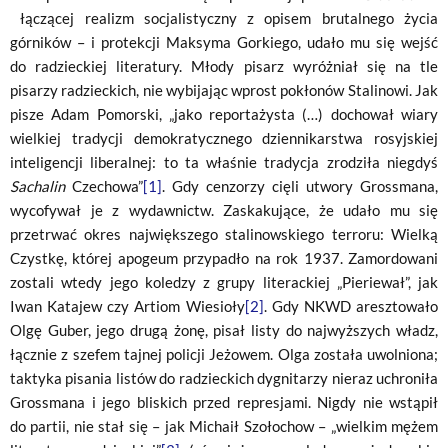
łączącej realizm socjalistyczny z opisem brutalnego życia
górników – i protekcji Maksyma Gorkiego, udało mu się wejść
do radzieckiej literatury. Młody pisarz wyróżniał się na tle
pisarzy radzieckich, nie wybijając wprost pokłonów Stalinowi. Jak
pisze Adam Pomorski, „jako reportażysta (…) dochował wiary
wielkiej tradycji demokratycznego dziennikarstwa rosyjskiej
inteligencji liberalnej: to ta właśnie tradycja zrodziła niegdyś
Sachalin
Czechowa”
[1]
. Gdy cenzorzy cięli utwory Grossmana,
wycofywał je z wydawnictw. Zaskakujące, że udało mu się
przetrwać okres największego stalinowskiego terroru: Wielką
Czystkę, której apogeum przypadło na rok 1937. Zamordowani
zostali wtedy jego koledzy z grupy literackiej „Pieriewał”, jak
Iwan Katajew czy Artiom Wiesioły
[2]
. Gdy NKWD aresztowało
Olgę Guber, jego drugą żonę, pisał listy do najwyższych władz,
łącznie z szefem tajnej policji Jeżowem. Olga została uwolniona;
taktyka pisania listów do radzieckich dygnitarzy nieraz uchroniła
Grossmana i jego bliskich przed represjami. Nigdy nie wstąpił
do partii, nie stał się – jak Michaił Szołochow – „wielkim mężem