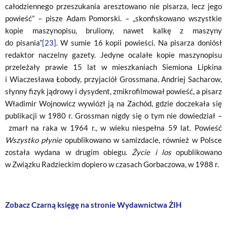
całodziennego przeszukania aresztowano nie pisarza, lecz jego
powieść” – pisze Adam Pomorski. – „skonfiskowano wszystkie
kopie maszynopisu, bruliony, nawet kalkę z maszyny
do pisania”
[23]
. W sumie 16 kopii powieści. Na pisarza doniósł
redaktor naczelny gazety. Jedyne ocalałe kopie maszynopisu
przeleżały prawie 15 lat w mieszkaniach Siemiona Lipkina
i Wiaczesława Łobody, przyjaciół Grossmana. Andriej Sacharow,
słynny fizyk jądrowy i dysydent, zmikrofilmował powieść, a pisarz
Władimir Wojnowicz wywiózł ją na Zachód, gdzie doczekała się
publikacji w 1980 r. Grossman nigdy się o tym nie dowiedział –
zmarł na raka w 1964 r., w wieku niespełna 59 lat. Powieść
Wszystko płynie
opublikowano w samizdacie, również w Polsce
została wydana w drugim obiegu.
Życie i los
opublikowano
w Związku Radzieckim dopiero w czasach Gorbaczowa, w 1988 r.
Zobacz Czarną księgę na stronie Wydawnictwa ŻIH