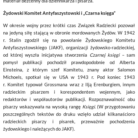
materiał bezcenny dla dziennikarza i pisarza.
Żydowski Komitet Antyfaszystowski i „Czarna księga”
W okresie wojny przez krótki czas Związek Radziecki pozował
na jedyną siłę stającą w obronie mordowanych Żydów. W 1942
r. Stalin zgodził się na powołanie Żydowskiego Komitetu
Antyfaszystowskiego (JAKF), organizacji żydowsko-radzieckiej,
od której wyszła inicjatywa stworzenia
Czarnej księgi
– sam
pomysł publikacji pochodził prawdopodobnie od Alberta
Einsteina, z którym szef Komitetu, znany aktor Salomon
Michoels, spotkał się w USA w 1943 r. Pod koniec 1943
r. Komitet typował Grossmana wraz z Ilją Erenburgiem, innym
radzieckim pisarzem i korespondentem wojennym, jako
redaktorów i współautorów publikacji. Rozpoznawalność obu
pisarzy wskazywała na wysoką rangę
Księgi
. (W przygotowaniu
poszczególnych tekstów do druku wzięło udział kilkanaścioro
radzieckich pisarzy i pisarek, przeważnie pochodzenia
żydowskiego i należących do JAKF).