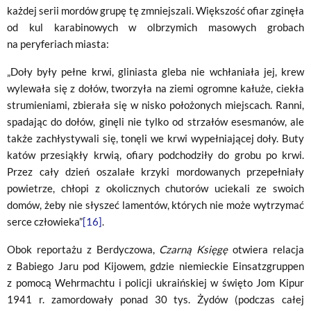
każdej serii mordów grupę tę zmniejszali. Większość ofiar zginęła
od kul karabinowych w olbrzymich masowych grobach
na peryferiach miasta:
„Doły były pełne krwi, gliniasta gleba nie wchłaniała jej, krew
wylewała się z dołów, tworzyła na ziemi ogromne kałuże, ciekła
strumieniami, zbierała się w nisko położonych miejscach. Ranni,
spadając do dołów, ginęli nie tylko od strzałów esesmanów, ale
także zachłystywali się, tonęli we krwi wypełniającej doły. Buty
katów przesiąkły krwią, ofiary podchodziły do grobu po krwi.
Przez cały dzień oszalałe krzyki mordowanych przepełniały
powietrze, chłopi z okolicznych chutorów uciekali ze swoich
domów, żeby nie słyszeć lamentów, których nie może wytrzymać
serce człowieka”
[16]
.
Obok reportażu z Berdyczowa,
Czarną Księgę
otwiera relacja
z Babiego Jaru pod Kijowem, gdzie niemieckie Einsatzgruppen
z pomocą Wehrmachtu i policji ukraińskiej w święto Jom Kipur
1941 r. zamordowały ponad 30 tys. Żydów (podczas całej