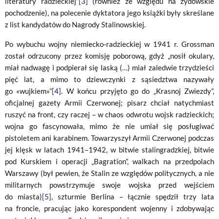
literatury radzieckiej”
[3]
(również ze względu na żydowskie
pochodzenie), na polecenie dyktatora jego książki były skreślane
z list kandydatów do Nagrody Stalinowskiej.
Po wybuchu wojny niemiecko-radzieckiej w 1941 r. Grossman
został odrzucony przez komisję poborową, gdyż „nosił okulary,
miał nadwagę i podpierał się laską (…) miał zaledwie trzydzieści
pięć lat, a mimo to dziewczynki z sąsiedztwa nazywały
go «wujkiem»”
[4]
. W końcu przyjęto go do „Krasnoj Zwiezdy”,
oficjalnej gazety Armii Czerwonej; pisarz chciał natychmiast
ruszyć na front, czy raczej – w chaos odwrotu wojsk radzieckich;
wojna go fascynowała, mimo że nie umiał się posługiwać
pistoletem ani karabinem. Towarzyszył Armii Czerwonej podczas
jej klęsk w latach 1941–1942, w bitwie stalingradzkiej, bitwie
pod Kurskiem i operacji „Bagration”, walkach na przedpolach
Warszawy (był pewien, że Stalin ze względów politycznych, a nie
militarnych powstrzymuje swoje wojska przed wejściem
do miasta)
[5]
, szturmie Berlina – łącznie spędził trzy lata
na froncie, pracując jako korespondent wojenny i zdobywając