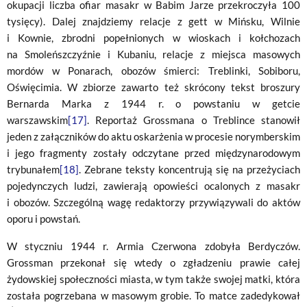
okupacji liczba ofiar masakr w Babim Jarze przekroczyła 100
tysięcy). Dalej znajdziemy relacje z gett w Mińsku, Wilnie
i Kownie, zbrodni popełnionych w wioskach i kołchozach
na Smoleńszczyźnie i Kubaniu, relacje z miejsca masowych
mordów w Ponarach, obozów śmierci: Treblinki, Sobiboru,
Oświęcimia. W zbiorze zawarto też skrócony tekst broszury
Bernarda Marka z 1944 r. o powstaniu w getcie
warszawskim
[17]
. Reportaż Grossmana o Treblince stanowił
jeden z załączników do aktu oskarżenia w procesie norymberskim
i jego fragmenty zostały odczytane przed międzynarodowym
trybunałem
[18]
. Zebrane teksty koncentrują się na przeżyciach
pojedynczych ludzi, zawierają opowieści ocalonych z masakr
i obozów. Szczególną wagę redaktorzy przywiązywali do aktów
oporu i powstań.
W styczniu 1944 r. Armia Czerwona zdobyła Berdyczów.
Grossman przekonał się wtedy o zgładzeniu prawie całej
żydowskiej społeczności miasta, w tym także swojej matki, która
została pogrzebana w masowym grobie. To matce zadedykował