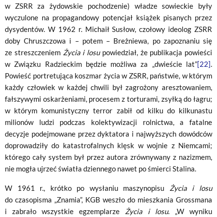
w ZSRR za żydowskie pochodzenie) władze sowieckie były
wyczulone na propagandowy potencjał książek pisanych przez
dysydentów. W 1962 r. Michaił Susłow, czołowy ideolog ZSRR
doby Chruszczowa i – potem – Breżniewa, po zapoznaniu się
ze streszczeniem
Życia i losu
powiedział, że publikacja powieści
w Związku Radzieckim będzie możliwa za „dwieście lat”
[22]
.
Powieść portretująca koszmar życia w ZSRR, państwie, w którym
każdy człowiek w każdej chwili był zagrożony aresztowaniem,
fałszywymi oskarżeniami, procesem z torturami, zsyłką do łagru;
w którym komunistyczny terror zabił od kilku do kilkunastu
milionów ludzi podczas kolektywizacji rolnictwa, a fatalne
decyzje podejmowane przez dyktatora i najwyższych dowódców
doprowadziły do katastrofalnych klęsk w wojnie z Niemcami;
którego cały system był przez autora zrównywany z nazizmem,
nie mogła ujrzeć światła dziennego nawet po śmierci Stalina.
W 1961 r., krótko po wysłaniu maszynopisu
Życia i losu
do czasopisma „Znamia”, KGB weszło do mieszkania Grossmana
i zabrało wszystkie egzemplarze
Życia i losu
. „W wyniku