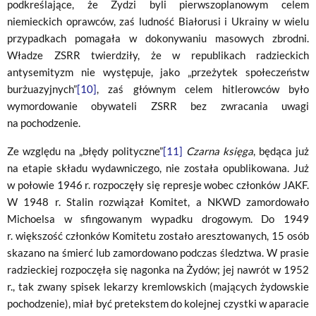
podkreślające, że Żydzi byli pierwszoplanowym celem
niemieckich oprawców, zaś ludność Białorusi i Ukrainy w wielu
przypadkach pomagała w dokonywaniu masowych zbrodni.
Władze ZSRR twierdziły, że w republikach radzieckich
antysemityzm nie występuje, jako „przeżytek społeczeństw
burżuazyjnych”
[10]
, zaś głównym celem hitlerowców było
wymordowanie obywateli ZSRR bez zwracania uwagi
na pochodzenie.
Ze względu na „błędy polityczne”
[11]
Czarna księga
, będąca już
na etapie składu wydawniczego, nie została opublikowana. Już
w połowie 1946 r. rozpoczęły się represje wobec członków JAKF.
W 1948 r. Stalin rozwiązał Komitet, a NKWD zamordowało
Michoelsa w sfingowanym wypadku drogowym. Do 1949
r. większość członków Komitetu zostało aresztowanych, 15 osób
skazano na śmierć lub zamordowano podczas śledztwa. W prasie
radzieckiej rozpoczęła się nagonka na Żydów; jej nawrót w 1952
r., tak zwany spisek lekarzy kremlowskich (mających żydowskie
pochodzenie), miał być pretekstem do kolejnej czystki w aparacie