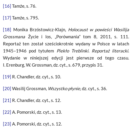
[16]
Tamże, s. 76.
[17]
Tamże, s. 795.
[18]
Monika Brzóstowicz-Klajn,
Holocaust w powieści Wasilija
Grossmana
Życie i los, „Porównania” tom 8, 2011, s. 111.
Reportaż ten został sześciokrotnie wydany w Polsce w latach
1945–1946 pod tytułem
Piekło Treblinki. Reportaż literacki
.
Wydanie w niniejszej edycji jest pierwsze od tego czasu.
I. Erenburg, W. Grossman, dz. cyt., s. 679, przypis 31.
[19]
R. Chandler, dz. cyt., s. 10.
[20]
Wasilij Grossman,
Wszystko płynie
, dz. cyt., s. 36.
[21]
R. Chandler, dz. cyt., s. 12.
[22]
A. Pomorski, dz. cyt., s. 13.
[23]
A. Pomorski, dz. cyt., s. 12.