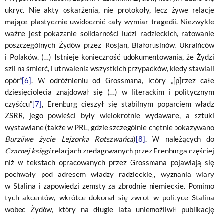
ukryć. Nie akty oskarżenia, nie protokoły, lecz żywe relacje
mające plastycznie uwidocznić cały wymiar tragedii. Niezwykle
ważne jest pokazanie solidarności ludzi radzieckich, ratowanie
poszczególnych Żydów przez Rosjan, Białorusinów, Ukraińców
i Polaków. (…) Istnieje konieczność udokumentowania, że Żydzi
szli na śmierć, i utrwalenia wszystkich przypadków, kiedy stawiali
opór”
[6]
. W odróżnieniu od Grossmana, który „[p]rzez całe
dziesięciolecia znajdował się (…) w literackim i politycznym
czyśćcu”
[7]
, Erenburg cieszył się stabilnym poparciem władz
ZSRR, jego powieści były wielokrotnie wydawane, a sztuki
wystawiane (także w PRL, gdzie szczególnie chętnie pokazywano
Burzliwe życie Lejzorka Rotszwańca
)
[8]
. W należących do
Czarnej księgi
relacjach zredagowanych przez Erenburga częściej
niż w tekstach opracowanych przez Grossmana pojawiają się
pochwały pod adresem władzy radzieckiej, wyznania wiary
w Stalina i zapowiedzi zemsty za zbrodnie niemieckie. Pomimo
tych akcentów, wkrótce dokonał się zwrot w polityce Stalina
wobec Żydów, który na długie lata uniemożliwił publikację