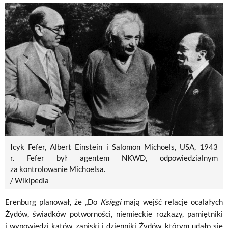
Icyk Fefer, Albert Einstein i Salomon Michoels, USA, 1943
r. Fefer był agentem NKWD, odpowiedzialnym
za kontrolowanie Michoelsa.
/ Wikipedia
Erenburg planował, że „Do
Księgi
mają wejść relacje ocalałych
Żydów, świadków potworności, niemieckie rozkazy, pamiętniki
i wypowiedzi katów, zapiski i dzienniki Żydów, którym udało się