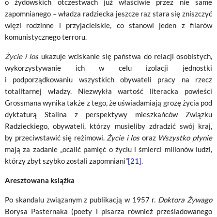
o żydowskich otczestwach już właściwie przez nie same
zapomnianego – władza radziecka jeszcze raz stara się zniszczyć
więzi rodzinne i przyjacielskie, co stanowi jeden z filarów
komunistycznego terroru.
Życie i los
ukazuje wciskanie się państwa do relacji osobistych,
wykorzystywanie ich w celu izolacji jednostki
i podporządkowaniu wszystkich obywateli pracy na rzecz
totalitarnej władzy. Niezwykła wartość literacka powieści
Grossmana wynika także z tego, że uświadamiają grozę życia pod
dyktaturą Stalina z perspektywy mieszkańców Związku
Radzieckiego, obywateli, którzy musieliby zdradzić swój kraj,
by przeciwstawić się reżimowi.
Życie i los
oraz
Wszystko płynie
mają za zadanie „ocalić pamięć o życiu i śmierci milionów ludzi,
którzy zbyt szybko zostali zapomniani”
[21]
.
Aresztowana książka
Po skandalu związanym z publikacją w 1957 r.
Doktora Żywago
Borysa Pasternaka (poety i pisarza również prześladowanego