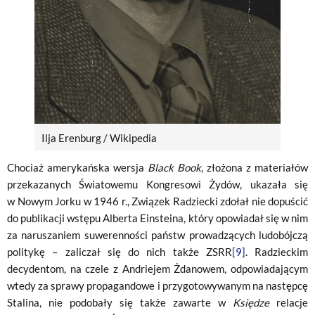
Ilja Erenburg / Wikipedia
Chociaż amerykańska wersja
Black Book
, złożona z materiałów
przekazanych Światowemu Kongresowi Żydów, ukazała się
w Nowym Jorku w 1946 r., Związek Radziecki zdołał nie dopuścić
do publikacji wstępu Alberta Einsteina, który opowiadał się w nim
za naruszaniem suwerenności państw prowadzących ludobójczą
politykę – zaliczał się do nich także ZSRR
[9]
. Radzieckim
decydentom, na czele z Andriejem Żdanowem, odpowiadającym
wtedy za sprawy propagandowe i przygotowywanym na następcę
Stalina, nie podobały się także zawarte w
Księdze
relacje