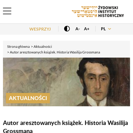
Header Menu
PL
A-
A+
WESPRZYJ
Strona główna
Aktualności
Autor aresztowanych książek. Historia Wasilija Grossmana
AKTUALNOŚCI
Autor aresztowanych książek. Historia Wasilija
Grossmana