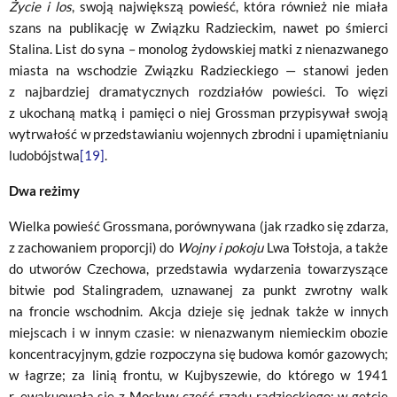
Życie i los
, swoją największą powieść, która również nie miała
szans na publikację w Związku Radzieckim, nawet po śmierci
Stalina. List do syna – monolog żydowskiej matki z nienazwanego
miasta na wschodzie Związku Radzieckiego — stanowi jeden
z najbardziej dramatycznych rozdziałów powieści. To więzi
z ukochaną matką i pamięci o niej Grossman przypisywał swoją
wytrwałość w przedstawianiu wojennych zbrodni i upamiętnianiu
ludobójstwa
[19]
.
Dwa reżimy
Wielka powieść Grossmana, porównywana (jak rzadko się zdarza,
z zachowaniem proporcji) do
Wojny i pokoju
Lwa Tołstoja, a także
do utworów Czechowa, przedstawia wydarzenia towarzyszące
bitwie pod Stalingradem, uznawanej za punkt zwrotny walk
na froncie wschodnim. Akcja dzieje się jednak także w innych
miejscach i w innym czasie: w nienazwanym niemieckim obozie
koncentracyjnym, gdzie rozpoczyna się budowa komór gazowych;
w łagrze; za linią frontu, w Kujbyszewie, do którego w 1941
r. ewakuowała się z Moskwy część rządu radzieckiego; w getcie