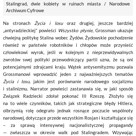
Stalingrad, dwie kobiety w ruinach miasta / Narodowe
Archiwum Cyfrowe
Na stronach
Życia i losu
oraz drugiej, jeszcze bardziej
„antyradzieckiej” powieści
Wszystko płynie
, Grossman ukazuje
chwiejną politykę Stalina wobec Żydów. Żydowskie pochodzenie
również w państwie robotników i chłopów może przynieść
człowiekowi wyrok, jeśli w kolejnym z nieprzewidywalnych
zwrotów swej polityki przewodniczący partii uzna, że są oni
potencjalnymi zdrajcami kraju. Wątek antysemityzmu pozwala
Grossmanowi wprowadzić jeden z najważniejszych tematów
Życia i losu,
jakim jest porównanie narodowego socjalizmu
i stalinizmu. Narrator powieści zastanawia się, w jaki sposób
Związek Radziecki zdołał pokonać III Rzeszę. Złożyło się
na to wiele czynników, takich jak strategiczne błędy Hitlera,
olbrzymią rolę odegrało jednak rosnące poczucie wspólnoty
narodowej, dotyczące przede wszystkim Rosjan i kształtujące się
– za sprawą intensywnej nacjonalistycznej propagandy
— zwłaszcza w okresie walk pod Stalingradem. Wzywając