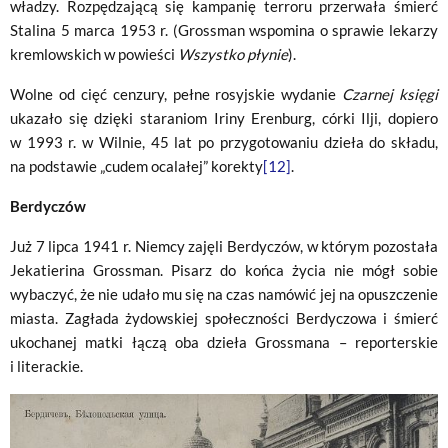
władzy. Rozpędzającą się kampanię terroru przerwała śmierć
Stalina 5 marca 1953 r. (Grossman wspomina o sprawie lekarzy
kremlowskich w powieści
Wszystko płynie
).
Wolne od cięć cenzury, pełne rosyjskie wydanie
Czarnej księgi
ukazało się dzięki staraniom Iriny Erenburg, córki Ilji, dopiero
w 1993 r. w Wilnie, 45 lat po przygotowaniu dzieła do składu,
na podstawie „cudem ocalałej” korekty
[12]
.
Berdyczów
Już 7 lipca 1941 r. Niemcy zajęli Berdyczów, w którym pozostała
Jekatierina Grossman. Pisarz do końca życia nie mógł sobie
wybaczyć, że nie udało mu się na czas namówić jej na opuszczenie
miasta. Zagłada żydowskiej społeczności Berdyczowa i śmierć
ukochanej matki łączą oba dzieła Grossmana – reporterskie
i literackie.