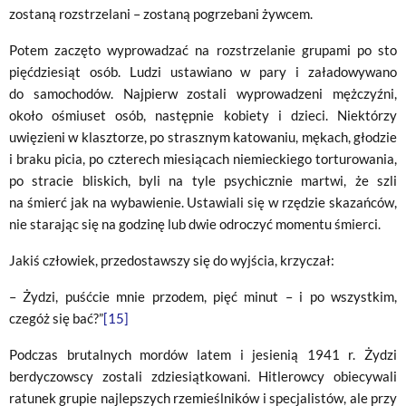
zostaną rozstrzelani – zostaną pogrzebani żywcem.
Potem zaczęto wyprowadzać na rozstrzelanie grupami po sto
pięćdziesiąt osób. Ludzi ustawiano w pary i załadowywano
do samochodów. Najpierw zostali wyprowadzeni mężczyźni,
około ośmiuset osób, następnie kobiety i dzieci. Niektórzy
uwięzieni w klasztorze, po strasznym katowaniu, mękach, głodzie
i braku picia, po czterech miesiącach niemieckiego torturowania,
po stracie bliskich, byli na tyle psychicznie martwi, że szli
na śmierć jak na wybawienie. Ustawiali się w rzędzie skazańców,
nie starając się na godzinę lub dwie odroczyć momentu śmierci.
Jakiś człowiek, przedostawszy się do wyjścia, krzyczał:
– Żydzi, puśćcie mnie przodem, pięć minut – i po wszystkim,
czegóż się bać?”
[15]
Podczas brutalnych mordów latem i jesienią 1941 r. Żydzi
berdyczowscy zostali zdziesiątkowani. Hitlerowcy obiecywali
ratunek grupie najlepszych rzemieślników i specjalistów, ale przy