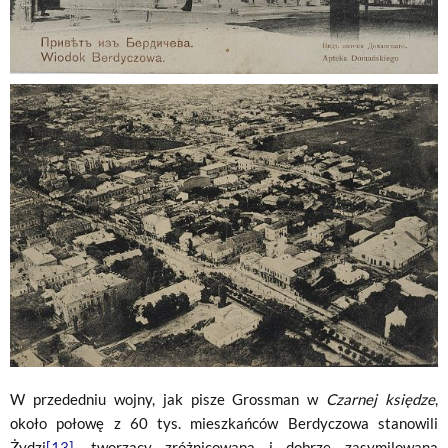
W przededniu wojny, jak pisze Grossman w
Czarnej księdze
,
około połowę z 60 tys. mieszkańców Berdyczowa stanowili
Żydzi
[13]
, tworzący zróżnicowaną i dobrze zasymilowaną