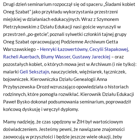
Drugi dzień seminarium rozpoczął się od spaceru „Śladami kobiet
Oneg Szabat” jako przykładu wykorzystania przestrzeni
miejskiej w działaniach edukacyjnych. Wraz z Szymonem
Pietrzykowskim z Działu Edukacji nasi goście wyruszyli w
przestrzeń „po-getcie”, poznali sylwetki członkiń tajnej grupy
Oneg Szabat opracowującej Podziemne Archiwum Getta
Warszawskiego –
Henryki Łazowertówny
,
Cecylii Słapakowej
,
Racheli Auerbach
,
Blumy Wasser
,
Gustawy Jareckiej
– oraz
pozostałych kobiet, o których mowa jest w Archiwum (i nie tylko):
malarki
Geli Seksztajn
, nauczycielek, więźniarek, łączniczek,
bojowniczek. Kierowniczka Działu Genealogii Anna
Przybyszewska-Drozd wzruszająco opowiedziała o historiach
rodzinnych, które pomogła rozwikłać. Kierownik Działu Edukacji
Paweł Bysko dokonał podsumowania seminarium, poprowadził
końcową dyskusję i wręczył dyplomy.
Mamy nadzieję, że czas spędzony w ŻIH był wartościowym
doświadczeniem. Jesteśmy pewni, że nawiązane znajomości
zaowocują w przyszłości i będzie jeszcze wiele okazji, żeby