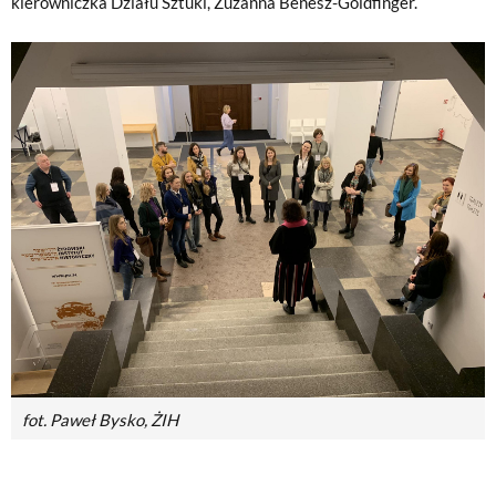
kierowniczka Działu Sztuki, Zuzanna Benesz-Goldfinger.
fot. Paweł Bysko, ŻIH