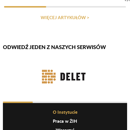
WIĘCEJ ARTYKUŁÓW >
ODWIEDŹ JEDEN Z NASZYCH SERWISÓW
Firmy Rotator
Before Footer Menu
O Instytucie
Praca w ŻIH
Wesprzyj