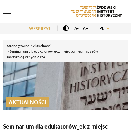
Header Menu
PL
A-
A+
WESPRZYJ
Strona główna
Aktualności
Seminarium dla edukatorów_ek z miejsc pamięci i muzeów
martyrologicznych 2024
AKTUALNOŚCI
Seminarium dla edukatorów_ek z miejsc