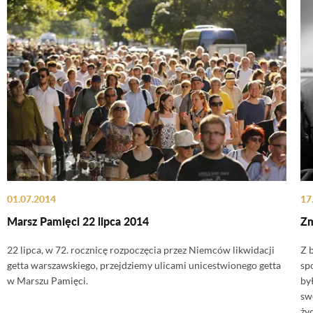
01.07.2014
17
Marsz Pamięci 22 lipca 2014
Zm
22 lipca, w 72. rocznicę rozpoczęcia przez Niemców likwidacji
Z 
getta warszawskiego, przejdziemy ulicami unicestwionego getta
sp
w Marszu Pamięci.
by
sw
życ