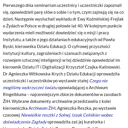
Pierwszego dnia seminarium uczestnicy i uczestniczki zapoznali
się, opowiedzieli parę słów o sobie i o tym, czym zajmują się na co
dzień. Następnie wysłuchali wykładu dr Ewy Koźmińskiej-Frejlak
o Żydach w Polsce w drugiej połowie lat 40. W kolejnym punkcie
wydarzenia mieli możliwość dowiedzieć się o misji i pracy
Instytutu, a także o jego działaniach edukacyjnych od Pawła
Byski, kierownika Działu Edukacji. O cyfrowej przyszłości
instytucji kultury, zagrożeniach i szansach związanych z
rozwojem sztucznej inteligencji w tej dziedzinie opowiedział im
kierownik Działu IT i Digitalizacji Krzysztof Czajka-Kalinowski.
Dr Agnieszka Witkowska-Krych z Działu Edukacji oprowadziła
uczestniczki i uczestników po wystawie stałej
Czego nie
mogliśmy wykrzyczeć światu
opowiadającej o Archiwum
Ringelbluma – najcenniejszym zbiorze dokumentów w zasobach
ŻIH. Wybrane dokumenty archiwalne przedstawiła z kolei
kierowniczka
Archiwum ŻIH
, Agnieszka Reszka, po wystawie
czasowej
Niewielkie resztki z Solnej. Izaak Celnikier wobec
doświadczenia Zagłady
oprowadziła zaś jej kuratorka i