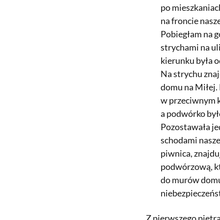
po mieszkaniach
na froncie nas
Pobiegłam na gó
strychami na ul
kierunku była o
Na strychu znaj
domu na Miłej. L
w przeciwnym k
a podwórko był
Pozostawała je
schodami nasze
piwnica, znajd
podwórzową, kt
do murów domu,
niebezpieczeńs
Z pierwszego piętra 