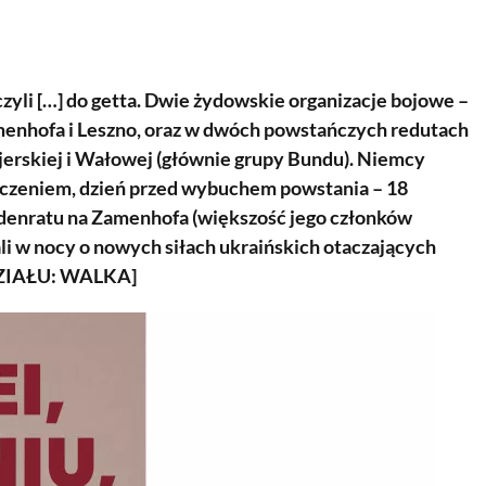
zyli […] do getta. Dwie żydowskie organizacje bojowe –
amenhofa i Leszno, oraz w dwóch powstańczych redutach
jerskiej i Wałowej (głównie grupy Bundu). Niemcy
koczeniem, dzień przed wybuchem powstania – 18
Judenratu na Zamenhofa (większość jego członków
li w nocy o nowych siłach ukraińskich otaczających
OZDZIAŁU: WALKA]