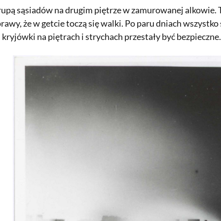
 grupą sąsiadów na drugim piętrze w zamurowanej alkowie. 
prawy, że w getcie toczą się walki. Po paru dniach wszystko
, kryjówki na piętrach i strychach przestały być bezpieczne.