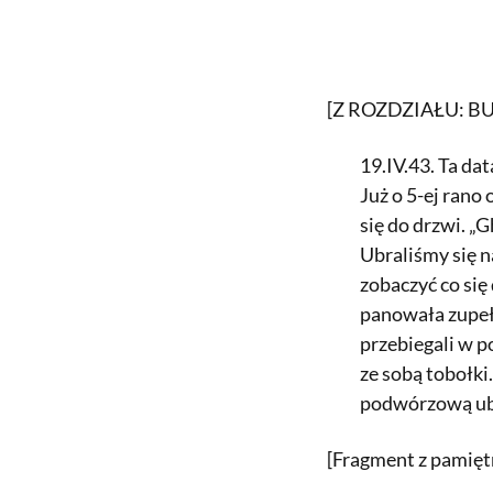
[Z ROZDZIAŁU: B
19.IV.43. Ta da
Już o 5-ej rano
się do drzwi. „
Ubraliśmy się 
zobaczyć co się 
panowała zupełn
przebiegali w p
ze sobą tobołki
podwórzową ubi
[Fragment z pamiętni