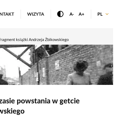
enu
NTAKT
WIZYTA
A-
A+
PL
| fragment książki Andrzeja Żbikowskiego
czasie powstania w getcie
owskiego