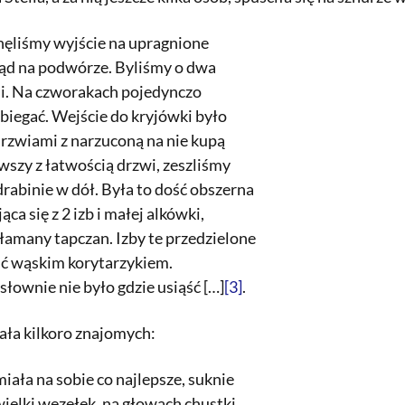
nęliśmy wyjście na upragnione
tąd na podwórze. Byliśmy o dwa
ji. Na czworakach pojedynczo
biegać. Wejście do kryjówki było
zwiami z narzuconą na nie kupą
szy z łatwością drzwi, zeszliśmy
rabinie w dół. Była to dość obszerna
ąca się z 2 izb i małej alkówki,
ołamany tapczan. Izby te przedzielone
ć wąskim korytarzykiem.
słownie nie było gdzie usiąść […]
[3]
.
ła kilkoro znajomych:
miała na sobie co najlepsze, suknie
ewielki węzełek, na głowach chustki.