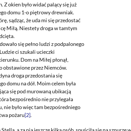
. Z okien było widać palący się już
zego domu 1-o piętrowy drewniak.
rę, sądząc, że uda mi się przedostać
icę Miłą. Niestety droga w tamtym
dcięta.
dowało się pełno ludzi z podpalonego
udzie ci szukali ucieczki
ierunku. Dom na Miłej płonął,
o obstawione przez Niemców.
dyna droga przedostania się
go domu na dół. Moim celem była
ująca się pod murowaną ubikacją
óra bezpośrednio nie przylegała
 nie było więc tam bezpośredniego
twa pożaru
[2]
.
Stella, a za nią jeszcze kilka osób, spuściła się na sznurze