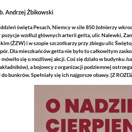
ab. Andrzej Żbikowski
eddzień święta Pesach, Niemcy w sile 850 żołnierzy wkroc
 pozycje wzdłuż głównych arterii getta, ulic Nalewki, Z
im (ŻZW) i w szopie szczotkarzy przy zbiegu ulic Święto
opór. Dla mieszkańców getta nie było to całkowitym zas
e mówiło się o możliwej akcji. Coś się działo w budynku 
akładników), a bojowcy z organizacji podziemnej ostrzega
li do bunkrów. Spełniały się ich najgorsze obawy. [Z R