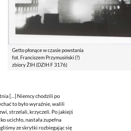
Getto płonące w czasie powstania
fot. Franciszem Przymusiński (?)
zbiory ŻIH (DZIH F 3176)
nia […] Niemcy chodzili po
chać to było wyraźnie, walili
i, strzelali, krzyczeli. Po jakiejś
ko ucichło, nastała zupełna
gliśmy ze skrytki rozbiegając się