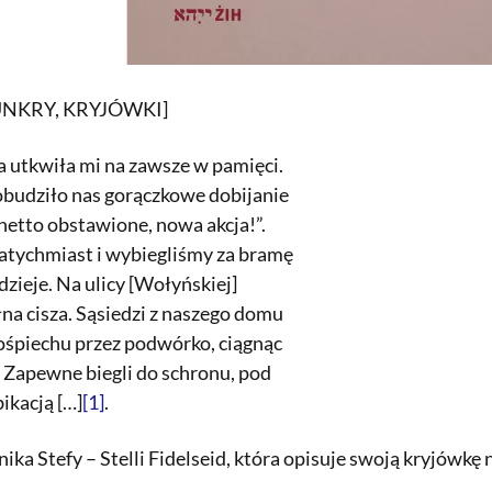
UNKRY, KRYJÓWKI]
ta utkwiła mi na zawsze w pamięci.
 obudziło nas gorączkowe dobijanie
Ghetto obstawione, nowa akcja!”.
natychmiast i wybiegliśmy za bramę
dzieje. Na ulicy [Wołyńskiej]
a cisza. Sąsiedzi z naszego domu
ośpiechu przez podwórko, ciągnąc
. Zapewne biegli do schronu, pod
kacją […]
[1]
.
ka Stefy – Stelli Fidelseid, która opisuje swoją kryjówkę n