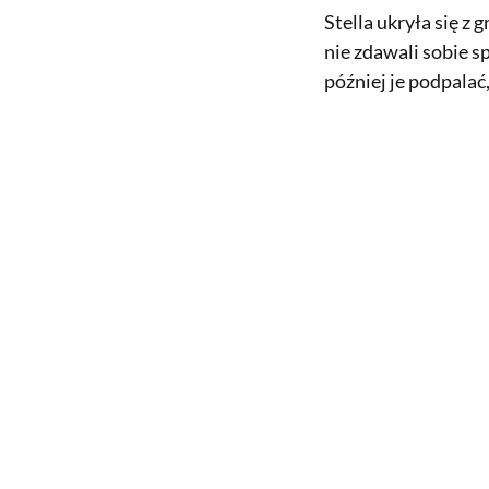
Stella ukryła się z
nie zdawali sobie s
później je podpalać