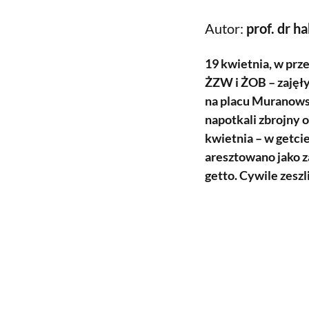
Autor:
prof. dr h
19 kwietnia, w prz
ŻZW i ŻOB – zajęły
na placu Muranowsk
napotkali zbrojny 
kwietnia – w getci
aresztowano jako z
getto. Cywile zesz