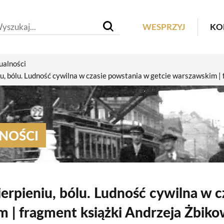
Header M
WESPRZYJ
KO
ualności
niu, bólu. Ludność cywilna w czasie powstania w getcie warszawskim 
NOŚCI
ierpieniu, bólu. Ludność cywilna w 
 | fragment książki Andrzeja Żbik