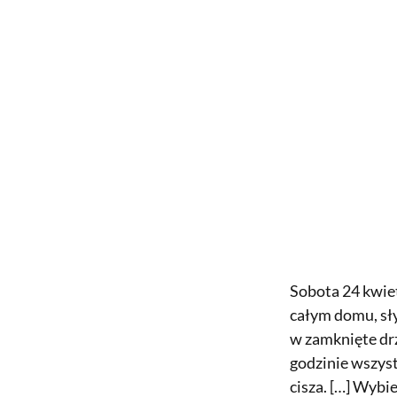
Sobota 24 kwiet
całym domu, sły
w zamknięte drzw
godzinie wszyst
cisza. […] Wybie