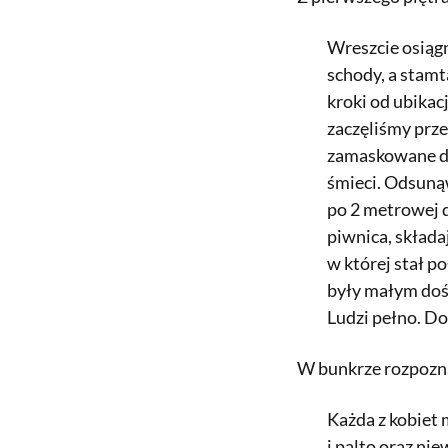
Wreszcie osiąg
schody, a stam
kroki od ubikac
zaczęliśmy prze
zamaskowane dr
śmieci. Odsunąw
po 2 metrowej d
piwnica, składaj
w której stał p
były małym doś
Ludzi pełno. Do
W bunkrze rozpozna
Każda z kobiet 
i palto oraz ni