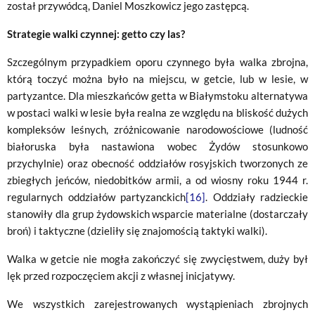
został przywódcą, Daniel Moszkowicz jego zastępcą.
Strategie walki czynnej: getto czy las?
Szczególnym przypadkiem oporu czynnego była walka zbrojna,
którą toczyć można było na miejscu, w getcie, lub w lesie, w
partyzantce. Dla mieszkańców getta w Białymstoku alternatywa
w postaci walki w lesie była realna ze względu na bliskość dużych
kompleksów leśnych, zróżnicowanie narodowościowe (ludność
białoruska była nastawiona wobec Żydów stosunkowo
przychylnie) oraz obecność oddziałów rosyjskich tworzonych ze
zbiegłych jeńców, niedobitków armii, a od wiosny roku 1944 r.
regularnych oddziałów partyzanckich
[16]
. Oddziały radzieckie
stanowiły dla grup żydowskich wsparcie materialne (dostarczały
broń) i taktyczne (dzieliły się znajomością taktyki walki).
Walka w getcie nie mogła zakończyć się zwycięstwem, duży był
lęk przed rozpoczęciem akcji z własnej inicjatywy.
We wszystkich zarejestrowanych wystąpieniach zbrojnych