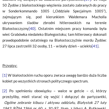
50 Żydów z białostockiego więzienia zostało zabranych do pracy
w Sonderkommando 1005 („Oddziale Specjalnym 1005”),
zajmującym się, pod kierunkiem Waldemara Macholla
ukrywaniem śladów zbrodni hitlerowskich na terenie
Białostocczyzny
[40]
. Ostatnim miejscem pracy komanda była
wieś Grabówka niedaleko Białegostoku; tam hitlerowcy dokonali
prawdopodobnie ostatniego na Białostocczyźnie mordu Żydów:
27 lipca zastrzelili 32 osoby, 11 – w biały dzień – uciekło
[41]
.
Przypisy:
[1]
W białostockim ruchu oporu zwraca uwagę bardzo duża liczba
kobiet po wszystkich stronach politycznego spectrum.
[2]
Po spełnieniu obowiązku – walce w getcie – ci, którzy
przeżyliby, mieli starać się wyjść i dołączyć do partyzantki,
Ogólne zebranie kibucu i aktywu oddziału, Białystok 27 luty
1943
, BŻIH 1966 nr 60, s. 91-97, tłum. z jidysz A. Rutkowski,