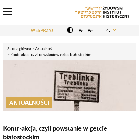
Header Menu
PL
A-
A+
WESPRZYJ
Strona główna
Aktualności
Kontr-akcja, czyli powstanie w getcie białostockim
AKTUALNOŚCI
Kontr-akcja, czyli powstanie w getcie
białostockim