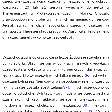
dzieci, większość z domu dziecka, umieszczono je w dobrych
warunkach, 20 lub 21 sierpnia wyjechały do getta w
Theresienstadt w Protektoracie Czech i Moraw. Chodziło
prawdopodobnie o próbę wymiany ich na niemieckich jeńców.
Jednak świat nie chciał żydowskich dzieci: 7 października
transport z Theresienstadt przybył do Auschwitz. Tego samego
dnia dzieci zginęły w komorze gazowej
[35]
.
Duża, choć trudna do oszacowania liczba Żydów nie stawiła się na
punkt zbiórki. Ukryli się oni w bunkrach i innych kryjówkach.
Część została wykryta w ciągu kilku pierwszych dni akcji, byli
jednak tacy, którzy przeżyli w nich kilka miesięcy
[36]
. Schwytani
osadzani byli przez Niemców w białostockim więzieniu, część po
jakimś czasie została rozstrzelana
[37]
, innych przewożono do
obozu w Sttuthofie. Byli tacy, którym udało się uciec z getta w
czasie akcji, ich drogi układały się różnie: większość ginęła,
mordowana przez okolicznych mieszkańców
[38]
, niektórym
udawało się dołączyć do oddziałów partyzanckich
[39]
. 15 maja