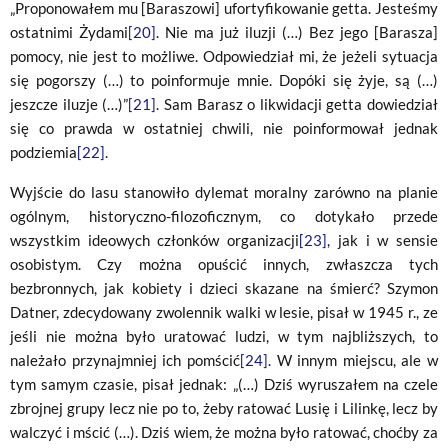
„Proponowałem mu [Baraszowi] ufortyfikowanie getta. Jesteśmy
ostatnimi Żydami
[20]
. Nie ma już iluzji (…) Bez jego [Barasza]
pomocy, nie jest to możliwe. Odpowiedział mi, że jeżeli sytuacja
się pogorszy (…) to poinformuje mnie. Dopóki się żyje, są (…)
jeszcze iluzje (…)”
[21]
. Sam Barasz o likwidacji getta dowiedział
się co prawda w ostatniej chwili, nie poinformował jednak
podziemia
[22]
.
Wyjście do lasu stanowiło dylemat moralny zarówno na planie
ogólnym, historyczno-filozoficznym, co dotykało przede
wszystkim ideowych członków organizacji
[23]
, jak i w sensie
osobistym. Czy można opuścić innych, zwłaszcza tych
bezbronnych, jak kobiety i dzieci skazane na śmierć? Szymon
Datner, zdecydowany zwolennik walki w lesie, pisał w 1945 r., ze
jeśli nie można było uratować ludzi, w tym najbliższych, to
należało przynajmniej ich pomścić
[24]
. W innym miejscu, ale w
tym samym czasie, pisał jednak: „(…) Dziś wyruszałem na czele
zbrojnej grupy lecz nie po to, żeby ratować Lusię i Lilinkę, lecz by
walczyć i mścić (…). Dziś wiem, że można było ratować, choćby za