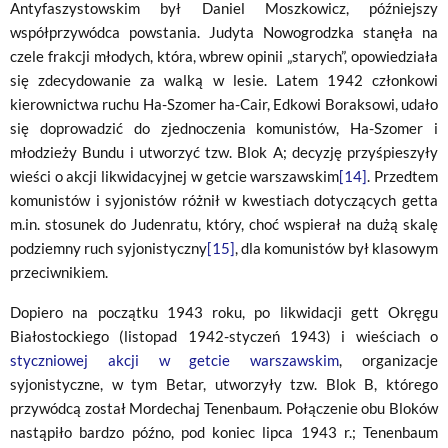
Antyfaszystowskim był Daniel Moszkowicz, późniejszy
współprzywódca powstania. Judyta Nowogrodzka stanęła na
czele frakcji młodych, która, wbrew opinii „starych”, opowiedziała
się zdecydowanie za walką w lesie. Latem 1942 członkowi
kierownictwa ruchu Ha-Szomer ha-Cair, Edkowi Boraksowi, udało
się doprowadzić do zjednoczenia komunistów, Ha-Szomer i
młodzieży Bundu i utworzyć tzw. Blok A; decyzję przyśpieszyły
wieści o akcji likwidacyjnej w getcie warszawskim
[14]
. Przedtem
komunistów i syjonistów różnił w kwestiach dotyczących getta
m.in. stosunek do Judenratu, który, choć wspierał na dużą skalę
podziemny ruch syjonistyczny
[15]
, dla komunistów był klasowym
przeciwnikiem.
Dopiero na początku 1943 roku, po likwidacji gett Okręgu
Białostockiego (listopad 1942-styczeń 1943) i wieściach o
styczniowej akcji w getcie warszawskim
, organizacje
syjonistyczne, w tym Betar, utworzyły tzw. Blok B, którego
przywódcą został Mordechaj Tenenbaum. Połączenie obu Bloków
nastąpiło bardzo późno, pod koniec lipca 1943 r.; Tenenbaum