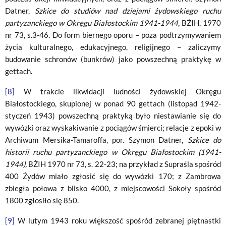
Datner,
Szkice do studiów nad dziejami żydowskiego ruchu
partyzanckiego w Okręgu Białostockim 1941-1944,
BŻIH, 1970
nr 73, s.3-46. Do form biernego oporu – poza podtrzymywaniem
życia kulturalnego, edukacyjnego, religijnego – zaliczymy
budowanie schronów (bunkrów) jako powszechną praktykę w
gettach.
[8]
W trakcie likwidacji ludności żydowskiej Okręgu
Białostockiego, skupionej w ponad 90 gettach (listopad 1942-
styczeń 1943) powszechną praktyką było niestawianie się do
wywózki oraz wyskakiwanie z pociągów śmierci; relacje z epoki w
Archiwum Mersika-Tamaroffa, por. Szymon Datner,
Szkice do
historii ruchu partyzanckiego w Okręgu Białostockim (1941-
1944),
BŻIH 1970 nr 73, s. 22-23; na przykład z Supraśla spośród
400 Żydów miało zgłosić się do wywózki 170; z Zambrowa
zbiegła połowa z blisko 4000, z miejscowości Sokoły spośród
1800 zgłosiło się 850.
[9]
W lutym 1943 roku większość spośród zebranej piętnastki