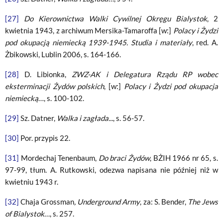
[27]
Do Kierownictwa Walki Cywilnej Okręgu Bialystok
, 2
kwietnia 1943, z archiwum Mersika-Tamaroffa [w:]
Polacy i Żydzi
pod okupacją niemiecką 1939-1945. Studia i materiały
, red. A.
Żbikowski, Lublin 2006, s. 164-166.
[28]
D. Libionka,
ZWZ-AK i Delegatura Rządu RP wobec
eksterminacji Żydów polskich
, [w:]
Polacy i Żydzi pod okupacja
niemiecką
…, s. 100-102.
[29]
Sz. Datner,
Walka i zagłada...
, s. 56-57.
[30]
Por. przypis 22.
[31]
Mordechaj Tenenbaum,
Do braci Żydów
, BŻIH 1966 nr 65, s.
97-99, tłum. A. Rutkowski, odezwa napisana nie później niż w
kwietniu 1943 r.
[32]
Chaja Grossman
, Underground Army
, za: S. Bender,
The Jews
of Bialystok…
, s. 257.