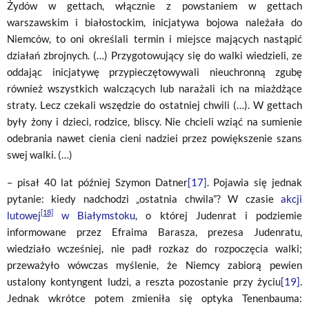
Żydów w gettach, włącznie z powstaniem w gettach
warszawskim i białostockim, inicjatywa bojowa należała do
Niemców, to oni określali termin i miejsce mających nastąpić
działań zbrojnych. (…) Przygotowujący się do walki wiedzieli, ze
oddając inicjatywę przypieczętowywali nieuchronną zgubę
również wszystkich walczących lub narażali ich na miażdżące
straty. Lecz czekali wszędzie do ostatniej chwili (…). W gettach
były żony i dzieci, rodzice, bliscy. Nie chcieli wziąć na sumienie
odebrania nawet cienia cieni nadziei przez powiększenie szans
swej walki. (…)
– pisał 40 lat później Szymon Datner
[17]
. Pojawia się jednak
pytanie: kiedy nadchodzi „ostatnia chwila”? W czasie
akcji
[18]
lutowej
w Białymstoku
, o której Judenrat i podziemie
informowane przez Efraima Barasza, prezesa Judenratu,
wiedziało wcześniej, nie padł rozkaz do rozpoczęcia walki;
przeważyło wówczas myślenie, że Niemcy zabiorą pewien
ustalony kontyngent ludzi, a reszta pozostanie przy życiu
[19]
.
Jednak wkrótce potem zmieniła się optyka Tenenbauma: