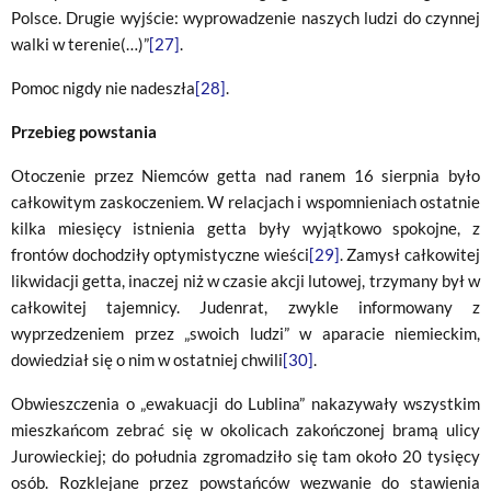
Polsce. Drugie wyjście: wyprowadzenie naszych ludzi do czynnej
walki w terenie(…)”
[27]
.
Pomoc nigdy nie nadeszła
[28]
.
Przebieg powstania
Otoczenie przez Niemców getta nad ranem 16 sierpnia było
całkowitym zaskoczeniem. W relacjach i wspomnieniach ostatnie
kilka miesięcy istnienia getta były wyjątkowo spokojne, z
frontów dochodziły optymistyczne wieści
[29]
. Zamysł całkowitej
likwidacji getta, inaczej niż w czasie akcji lutowej, trzymany był w
całkowitej tajemnicy. Judenrat, zwykle informowany z
wyprzedzeniem przez „swoich ludzi” w aparacie niemieckim,
dowiedział się o nim w ostatniej chwili
[30]
.
Obwieszczenia o „ewakuacji do Lublina” nakazywały wszystkim
mieszkańcom zebrać się w okolicach zakończonej bramą ulicy
Jurowieckiej; do południa zgromadziło się tam około 20 tysięcy
osób. Rozklejane przez powstańców wezwanie do stawienia