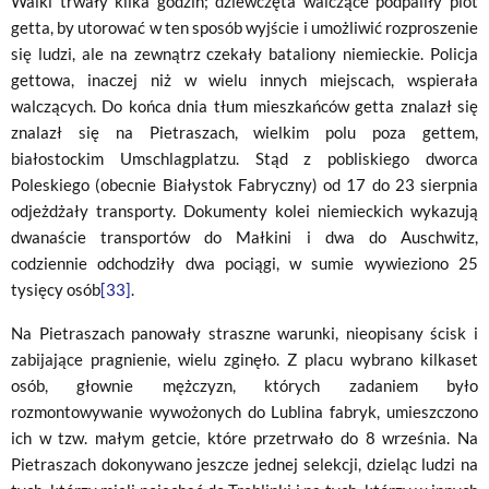
Walki trwały kilka godzin; dziewczęta walczące podpaliły plot
getta, by utorować w ten sposób wyjście i umożliwić rozproszenie
się ludzi, ale na zewnątrz czekały bataliony niemieckie. Policja
gettowa, inaczej niż w wielu innych miejscach, wspierała
walczących. Do końca dnia tłum mieszkańców getta znalazł się
znalazł się na Pietraszach, wielkim polu poza gettem,
białostockim Umschlagplatzu. Stąd z pobliskiego dworca
Poleskiego (obecnie Białystok Fabryczny) od 17 do 23 sierpnia
odjeżdżały transporty. Dokumenty kolei niemieckich wykazują
dwanaście transportów do Małkini i dwa do Auschwitz,
codziennie odchodziły dwa pociągi, w sumie wywieziono 25
tysięcy osób
[33]
.
Na Pietraszach panowały straszne warunki, nieopisany ścisk i
zabijające pragnienie, wielu zginęło. Z placu wybrano kilkaset
osób, głownie mężczyzn, których zadaniem było
rozmontowywanie wywożonych do Lublina fabryk, umieszczono
ich w tzw. małym getcie, które przetrwało do 8 września. Na
Pietraszach dokonywano jeszcze jednej selekcji, dzieląc ludzi na