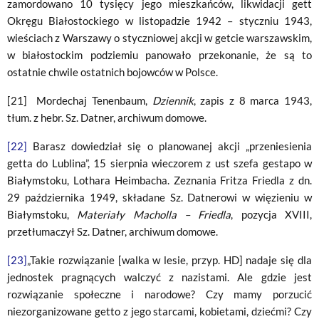
zamordowano 10 tysięcy jego mieszkańców, likwidacji gett
Okręgu Białostockiego w listopadzie 1942 – styczniu 1943,
wieściach z Warszawy o styczniowej akcji w getcie warszawskim,
w białostockim podziemiu panowało przekonanie, że są to
ostatnie chwile ostatnich bojowców w Polsce.
[21] Mordechaj Tenenbaum,
Dziennik
, zapis z 8 marca 1943,
tłum. z hebr. Sz. Datner, archiwum domowe.
[22]
Barasz dowiedział się o planowanej akcji „przeniesienia
getta do Lublina”, 15 sierpnia wieczorem z ust szefa gestapo w
Białymstoku, Lothara Heimbacha. Zeznania Fritza Friedla z dn.
29 października 1949, składane Sz. Datnerowi w więzieniu w
Białymstoku,
Materiały Macholla – Friedla
, pozycja XVIII,
przetłumaczył Sz. Datner, archiwum domowe.
[23]
„Takie rozwiązanie [walka w lesie, przyp. HD] nadaje się dla
jednostek pragnących walczyć z nazistami. Ale gdzie jest
rozwiązanie społeczne i narodowe? Czy mamy porzucić
niezorganizowane getto z jego starcami, kobietami, dziećmi? Czy