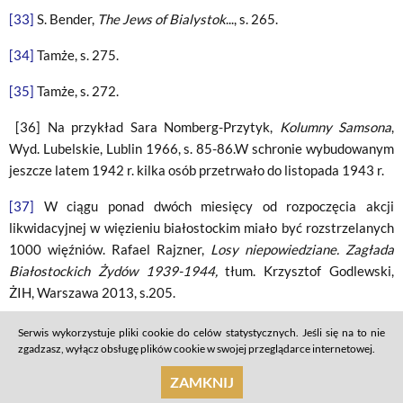
[33]
S. Bender,
The Jews of Bialystok
..., s. 265.
[34]
Tamże, s. 275.
[35]
Tamże, s. 272.
[36] Na przykład Sara Nomberg-Przytyk,
Kolumny Samsona
,
Wyd. Lubelskie, Lublin 1966, s. 85-86.W schronie wybudowanym
jeszcze latem 1942 r. kilka osób przetrwało do listopada 1943 r.
[37]
W ciągu ponad dwóch miesięcy od rozpoczęcia akcji
likwidacyjnej w więzieniu białostockim miało być rozstrzelanych
1000 więźniów. Rafael Rajzner,
Losy niepowiedziane. Zagłada
Białostockich Żydów 1939-1944,
tłum. Krzysztof Godlewski,
ŻIH, Warszawa 2013, s.205.
[38]
Relacje spisane przez Sz. Datnera, wówczas członka
Serwis wykorzystuje pliki cookie do celów statystycznych. Jeśli się na to nie
Żydowskiej Komisji Historycznej w Białymstoku, w latach 1944-
zgadzasz, wyłącz obsługę plików cookie w swojej przeglądarce internetowej.
45, notatnik, archiwum domowe.
ZAMKNIJ