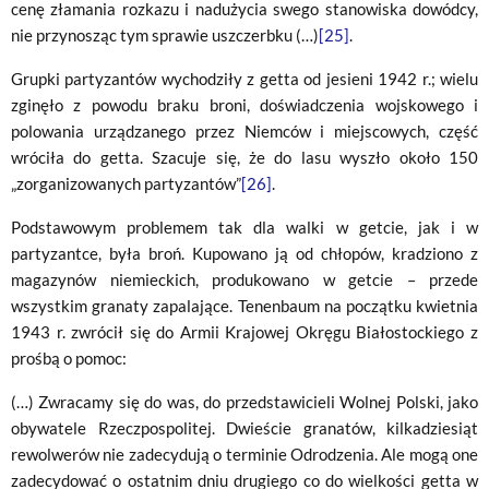
cenę złamania rozkazu i nadużycia swego stanowiska dowódcy,
nie przynosząc tym sprawie uszczerbku (…)
[25]
.
Grupki partyzantów wychodziły z getta od jesieni 1942 r.; wielu
zginęło z powodu braku broni, doświadczenia wojskowego i
polowania urządzanego przez Niemców i miejscowych, część
wróciła do getta. Szacuje się, że do lasu wyszło około 150
„zorganizowanych partyzantów”
[26]
.
Podstawowym problemem tak dla walki w getcie, jak i w
partyzantce, była broń. Kupowano ją od chłopów, kradziono z
magazynów niemieckich, produkowano w getcie – przede
wszystkim granaty zapalające. Tenenbaum na początku kwietnia
1943 r. zwrócił się do Armii Krajowej Okręgu Białostockiego z
prośbą o pomoc:
(…) Zwracamy się do was, do przedstawicieli Wolnej Polski, jako
obywatele Rzeczpospolitej. Dwieście granatów, kilkadziesiąt
rewolwerów nie zadecydują o terminie Odrodzenia. Ale mogą one
zadecydować o ostatnim dniu drugiego co do wielkości getta w