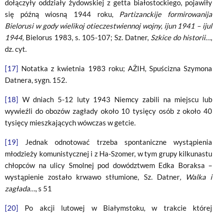
dołączyły oddziały żydowskiej z getta białostockiego, pojawiły
się późną wiosną 1944 roku,
Partizanckije formirowanija
Bielorusi w gody wielikoj otieczestwiennoj wojny, ijun 1941 – ijul
1944,
Bielorus 1983, s. 105-107; Sz. Datner,
Szkice
do historii…
,
dz. cyt.
[17]
Notatka z kwietnia 1983 roku; AŻIH, Spuścizna Szymona
Datnera, sygn. 152.
[18]
W dniach 5-12 luty 1943 Niemcy zabili na miejscu lub
wywieźli do obozów zagłady około 10 tysięcy osób z około 40
tysięcy mieszkających wówczas w getcie.
[19]
Jednak odnotować trzeba spontaniczne wystąpienia
młodzieży komunistycznej i z Ha-Szomer, w tym grupy kilkunastu
chłopców na ulicy Smolnej pod dowództwem Edka Boraksa –
wystąpienie zostało krwawo stłumione, Sz. Datner
, Walka i
zagłada…
, s 51
[20]
Po akcji lutowej w Białymstoku, w trakcie której