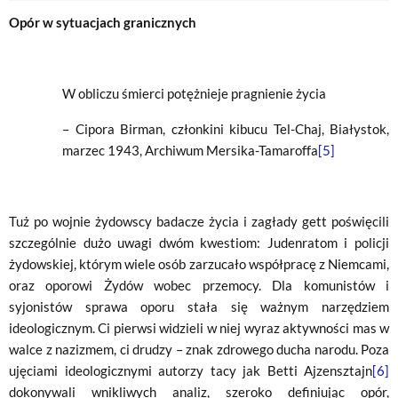
Opór w sytuacjach granicznych
W obliczu śmierci potężnieje pragnienie życia
– Cipora Birman, członkini kibucu Tel-Chaj, Białystok,
marzec 1943, Archiwum Mersika-Tamaroffa
[5]
Tuż po wojnie żydowscy badacze życia i zagłady gett poświęcili
szczególnie dużo uwagi dwóm kwestiom: Judenratom i policji
żydowskiej, którym wiele osób zarzucało współpracę z Niemcami,
oraz oporowi Żydów wobec przemocy. Dla komunistów i
syjonistów sprawa oporu stała się ważnym narzędziem
ideologicznym. Ci pierwsi widzieli w niej wyraz aktywności mas w
walce z nazizmem, ci drudzy – znak zdrowego ducha narodu. Poza
ujęciami ideologicznymi autorzy tacy jak Betti Ajzensztajn
[6]
dokonywali wnikliwych analiz, szeroko definiując opór,