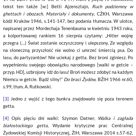
tekst ten także [w:] Betti Ajzensztajn,
Ruch podziemny w
ghettach i obozach. Materiały i dokumenty
, CŻKH, Warszawa
Łódź Kraków 1946, s.141-147, bez podania tłumacza. W ulotce,
napisanej przez Mordechaja Tenenbauma w kwietniu 1943 roku,
a kolportowanej rankiem 16 sierpnia czytamy: „Hitler wojnę
przegra (…) Świat zostanie oczyszczony i ulepszony. Ze względu
na słoneczną przyszłość nie wolno ci umrzeć śmiercią psa. Do
lasu, do partyzantów! Nie uciekaj z getta. Bez broni zginiesz. Po
wypełnieniu swojego obowiązku narodowego [walki w getcie –
przyp. HD], uzbrojony idź do lasu! Broń możesz zdobyć na każdym
Niemcu w getcie. Bądź silny!”
Do braci Żydów
, BŻIH 1966 nr.60,
s.99, tłum. A. Rutkowski.
[3]
Jedno z wyjść z tego bunkra znajdowało się poza terenem
getta.
[4]
Opis pięciu dni walki: Szymon Datner,
Walka i zagłada
białostockiego getta
, Wydanie krytyczne prac Centralnej
Żydowskiej Komisji Historycznej, ŻIH, Warszawa 2014 s.57-62,