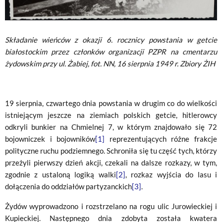
Składanie wieńców z okazji 6. rocznicy powstania w getcie
białostockim przez członków organizacji PZPR na cmentarzu
żydowskim przy ul. Żabiej, fot. NN, 16 sierpnia 1949 r. Zbiory ŻIH
19 sierpnia, czwartego dnia powstania w drugim co do wielkości
istniejącym jeszcze na ziemiach polskich getcie, hitlerowcy
odkryli bunkier na Chmielnej 7, w którym znajdowało się 72
bojowniczek i bojowników
[1]
reprezentujących różne frakcje
polityczne ruchu podziemnego. Schroniła się tu część tych, którzy
przeżyli pierwszy dzień akcji, czekali na dalsze rozkazy, w tym,
zgodnie z ustaloną logiką walki
[2]
, rozkaz wyjścia do lasu i
dołączenia do oddziałów partyzanckich
[3]
.
Żydów wyprowadzono i rozstrzelano na rogu ulic Jurowieckiej i
Kupieckiej. Następnego dnia zdobyta została kwatera