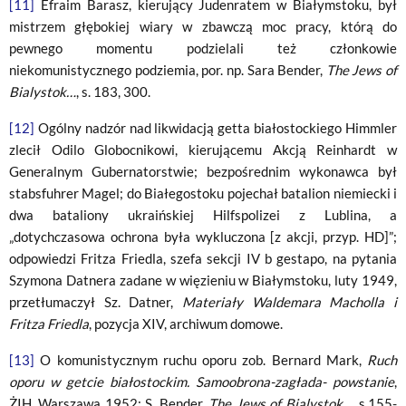
[11]
Efraim Barasz, kierujący Judenratem w Białymstoku, był
mistrzem głębokiej wiary w zbawczą moc pracy, którą do
pewnego momentu podzielali też członkowie
niekomunistycznego podziemia, por. np. Sara Bender,
The Jews of
Bialystok…
, s. 183, 300.
[12]
Ogólny nadzór nad likwidacją getta białostockiego Himmler
zlecił Odilo Globocnikowi, kierującemu Akcją Reinhardt w
Generalnym Gubernatorstwie; bezpośrednim wykonawca był
stabsfuhrer Magel; do Białegostoku pojechał batalion niemiecki i
dwa bataliony ukraińskiej Hilfspolizei z Lublina, a
„dotychczasowa ochrona była wykluczona [z akcji, przyp. HD]”;
odpowiedzi Fritza Friedla, szefa sekcji IV b gestapo, na pytania
Szymona Datnera zadane w więzieniu w Białymstoku, luty 1949,
przetłumaczył Sz. Datner,
Materiały Waldemara Macholla i
Fritza Friedla
, pozycja XIV, archiwum domowe.
[13]
O komunistycznym ruchu oporu zob. Bernard Mark,
Ruch
oporu w getcie białostockim. Samoobrona-zagłada- powstanie
,
ŻIH, Warszawa 1952; S. Bender,
The Jews of Bialystok…
, s.155-