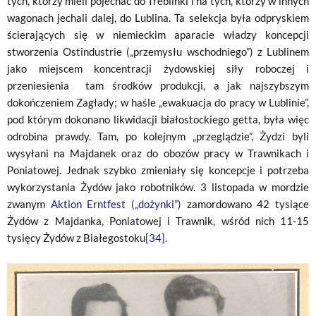
tych, którzy mieli pojechać do Treblinki i na tych, którzy w innych
wagonach jechali dalej, do Lublina. Ta selekcja była odpryskiem
ścierających się w niemieckim aparacie władzy koncepcji
stworzenia Ostindustrie („przemysłu wschodniego”) z Lublinem
jako miejscem koncentracji żydowskiej siły roboczej i
przeniesienia tam środków produkcji, a jak najszybszym
dokończeniem Zagłady; w haśle „ewakuacja do pracy w Lublinie”,
pod którym dokonano likwidacji białostockiego getta, była więc
odrobina prawdy. Tam, po kolejnym „przeglądzie”, Żydzi byli
wysyłani na Majdanek oraz do obozów pracy w Trawnikach i
Poniatowej. Jednak szybko zmieniały się koncepcje i potrzeba
wykorzystania Żydów jako robotników. 3 listopada w mordzie
zwanym
Aktion Erntfest („dożynki”)
zamordowano 42 tysiące
Żydów z Majdanka, Poniatowej i Trawnik, wśród nich 11-15
tysięcy Żydów z Białegostoku
[34]
.