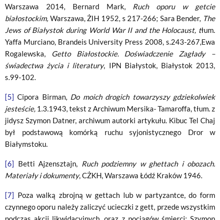
Warszawa 2014, Bernard Mark,
Ruch oporu w getcie
białostockim,
Warszawa, ŻIH 1952, s 217-266; Sara Bender,
The
Jews of Białystok during World War II and the Holocaust, t
łum.
Yaffa Murciano, Brandeis University Press 2008, s.243-267,Ewa
Rogalewska,
Getto Białostockie. Doświadczenie Zagłady –
świadectwa życia i literatury
, IPN Białystok, Białystok 2013,
s.99-102.
[5]
Cipora Birman,
Do moich drogich towarzyszy gdziekolwiek
jesteście,
1.3.1943, tekst z Archiwum Mersika- Tamaroffa, tłum. z
jidysz Szymon Datner, archiwum autorki artykułu. Kibuc Tel Chaj
był podstawową komórką ruchu syjonistycznego Dror w
Białymstoku.
[6]
Betti Ajzensztajn,
Ruch podziemny w ghettach i obozach.
Materiały i dokumenty
, CŻKH, Warszawa Łódź Kraków 1946.
[7]
Poza walką zbrojną w gettach lub w partyzantce, do form
czynnego oporu należy zaliczyć ucieczki z gett, przede wszystkim
podczas akcji likwidacyjnych, oraz z pociągów śmierci; Szymon