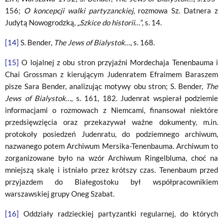
156;
O koncepcji walki partyzanckiej
, rozmowa Sz. Datnera z
Judytą Nowogrodzką,
„Szkice do historii
…”, s. 14.
[14]
S. Bender,
The Jews of Bialystok…
, s. 168.
[15]
O lojalnej z obu stron przyjaźni Mordechaja Tenenbauma i
Chai Grossman z kierującym Judenratem Efraimem Baraszem
pisze Sara Bender, analizując motywy obu stron; S. Bender,
The
Jews of Bialystok…
, s. 161, 182. Judenrat wspierał podziemie
informacjami o rozmowach z Niemcami, finansował niektóre
przedsięwzięcia oraz przekazywał ważne dokumenty, m.in.
protokoły posiedzeń Judenratu, do podziemnego archiwum,
nazwanego potem Archiwum Mersika-Tenenbauma. Archiwum to
zorganizowane było na wzór Archiwum Ringelbluma, choć na
mniejszą skalę i istniało przez krótszy czas. Tenenbaum przed
przyjazdem do Białegostoku był współpracownikiem
warszawskiej grupy Oneg Szabat.
[16]
Oddziały radzieckiej partyzantki regularnej, do których