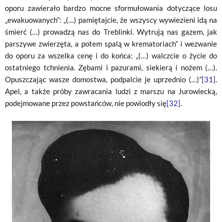
oporu zawierało bardzo mocne sformułowania dotyczące losu
„ewakuowanych”: „(…) pamiętajcie, że wszyscy wywiezieni idą na
śmierć (…) prowadzą nas do Treblinki. Wytrują nas gazem, jak
parszywe zwierzęta, a potem spalą w krematoriach” i wezwanie
do oporu za wszelka cenę i do końca: „(…) walczcie o życie do
ostatniego tchnienia. Zębami i pazurami, siekierą i nożem (…).
Opuszczając wasze domostwa, podpalcie je uprzednio (…)”
[31]
.
Apel, a także próby zawracania ludzi z marszu na Jurowiecką,
podejmowane przez powstańców, nie powiodły się
[32]
.