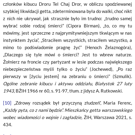
członków kibucu Droru Tel Chaj Dror, w obliczu spodziewanej
szybkiej likwidacji getta, zdeterminowana była do walki, choć nikt
z nich nie ukrywał, jak strasznie było im trudno: „trudno samej
wybrać sobie rodzaj śmierci” (Cipora Birman), „to, co my tu
mówimy, jest sprzeczne z najprymitywniejszym tkwiącym w nas
instynktem życia”, „Straciłem wszystkich, straciłem wszystko, a
mimo to podświadomie pragnę żyć” (Henoch Żelaznogóra),
„Dlaczego się tyle mówi o śmierci? Jest to wbrew naturze.
Żołnierz na froncie czy partyzant w lesie podczas największego
niebezpieczeństwa myśli tylko o życiu” (Jochewed), „Po raz
pierwszy w [życiu jestem] na zebraniu o śmierci” (Szmulik).
Ogólne zebranie kibucu i aktywu oddziału, Białystok 27 luty
1943
, BŻIH 1966 nr 60, s. 91-97, tłum. z jidysz A. Rutkowski.
[10]
„Zdrowy rozsądek był przyczyną złudzeń”, Maria Ferenc,
„
Każdy pyta, co z nami będzie”. Mieszkańcy getta warszawskiego
wobec wiadomości o wojnie i zagładzie,
ŻIH, Warszawa 2021, s.
434.