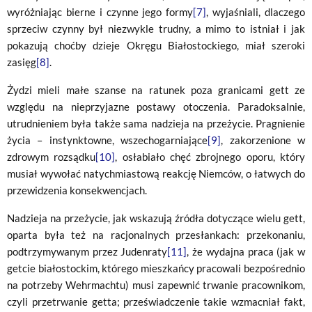
wyróżniając bierne i czynne jego formy
[7]
, wyjaśniali, dlaczego
sprzeciw czynny był niezwykle trudny, a mimo to istniał i jak
pokazują choćby dzieje Okręgu Białostockiego, miał szeroki
zasięg
[8]
.
Żydzi mieli małe szanse na ratunek poza granicami gett ze
względu na nieprzyjazne postawy otoczenia. Paradoksalnie,
utrudnieniem była także sama nadzieja na przeżycie. Pragnienie
życia – instynktowne, wszechogarniające
[9]
, zakorzenione w
zdrowym rozsądku
[10]
, osłabiało chęć zbrojnego oporu, który
musiał wywołać natychmiastową reakcję Niemców, o łatwych do
przewidzenia konsekwencjach.
Nadzieja na przeżycie, jak wskazują źródła dotyczące wielu gett,
oparta była też na racjonalnych przesłankach: przekonaniu,
podtrzymywanym przez Judenraty
[11]
, że wydajna praca (jak w
getcie białostockim, którego mieszkańcy pracowali bezpośrednio
na potrzeby Wehrmachtu) musi zapewnić trwanie pracownikom,
czyli przetrwanie getta; przeświadczenie takie wzmacniał fakt,