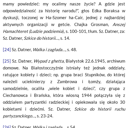
mamy powiedzieć: my ocalimy nasze życie? A gdzie jest
odpowiedzialność za historię narodu?”, głos Edka Boraksa w
dyskusji, toczonej w Ha-Szomer ha-Cair, jednej z najbardziej
aktywnych organizacji w getcie. Chajka Grosman
, Anszej
Hamachteret (Ludzie podziemia
), s. 100-101, tłum. Sz. Datner, za:
Sz. Datner,
Szkice do historii
…, s. 14.
[24]
Sz. Datner,
Walka i zagłada…
, s. 48.
[25]
Sz. Datner,
Wypad z ghetta
, Białystok 22.6.1945, archiwum
domowe. Na Białostocczyźnie istniały też jednak oddziały,
ratujące kobiety i dzieci; np. grupa braci Stupników, do której
należeli uciekinierzy z Zambrowa i Łomży, działająca
samodzielnie, ocaliła „wiele kobiet i dzieci”, czy grupa z
Ciechanowca i Brańska, która wiosną 1944 połączyła się z
oddziałem partyzantki radzieckiej i opiekowała się około 30
kobietami i dziećmi. Sz. Datner,
Szkice do historii ruchu
partyzanckiego…
, s. 23-24.
[26]
Sz. Datner,
Walka i zagłada…
, s 54.