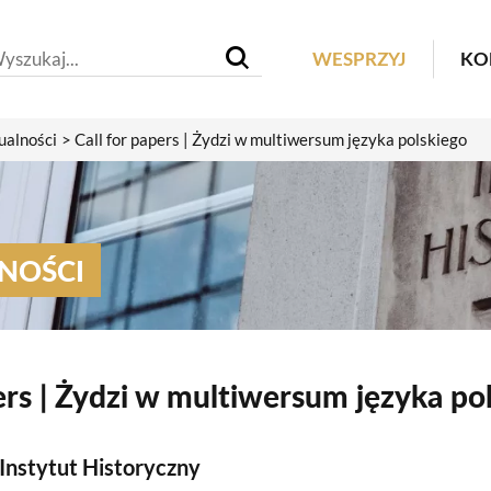
Header M
WESPRZYJ
KO
ualności
Call for papers | Żydzi w multiwersum języka polskiego
NOŚCI
pers | Żydzi w multiwersum języka po
Instytut Historyczny