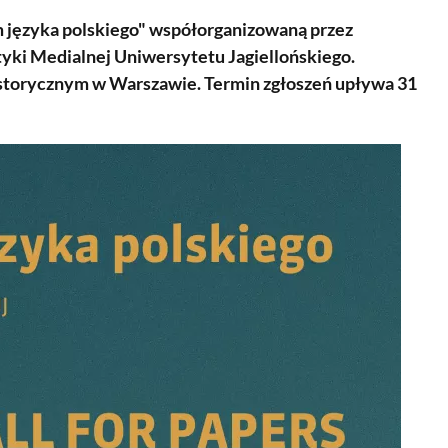
 języka polskiego" współorganizowaną przez
tyki Medialnej Uniwersytetu Jagiellońskiego.
Historycznym w Warszawie. Termin zgłoszeń upływa 31