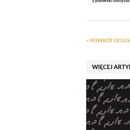
Żydowski Instytut
< POWRÓT DO L
WIĘCEJ ARTY