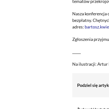
tematów przekrojow
Nasza konferencja 
bezpłatny. Chętnych
adres:
bartosz.kwie
Zgłoszenia przyjmu
_____
Na ilustracji: Artu
Podziel się arty