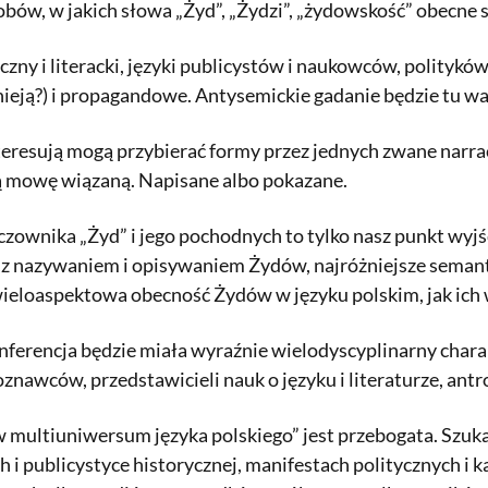
bów, w jakich słowa „Żyd”, „Żydzi”, „żydowskość” obecne 
czny i literacki, języki publicystów i naukowców, polityk
stnieją?) i propagandowe. Antysemickie gadanie będzie tu 
nteresują mogą przybierać formy przez jednych zwane narrac
ą mowę wiązaną. Napisane albo pokazane.
zownika „Żyd” i jego pochodnych to tylko nasz punkt wyjś
z nazywaniem i opisywaniem Żydów, najróżniejsze semanty
 wieloaspektowa obecność Żydów w języku polskim, jak i
onferencja będzie miała wyraźnie wielodyscyplinarny chara
oznawców, przedstawicieli nauk o języku i literaturze, a
multiuniwersum języka polskiego” jest przebogata. Szukać
 i publicystyce historycznej, manifestach politycznych i