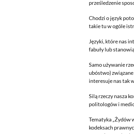
prześledzenie sposo
Chodzi o język poto
takie tu w ogóle i
Języki, które nas i
fabuły lub stanowi
Samo używanie rzec
ubóstwo) związane 
interesuje nas tak
Silą rzeczy nasza k
politologów i medi
Tematyka „Żydów w 
kodeksach prawnych