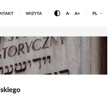
enu
NTAKT
WIZYTA
A-
A+
PL
lskiego