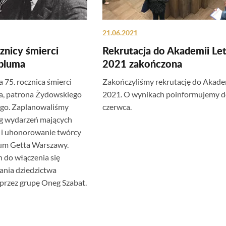
21.06.2021
znicy śmierci
Rekrutacja do Akademii Let
bluma
2021 zakończona
75. rocznica śmierci
Zakończyliśmy rekrutację do Akadem
a, patrona Żydowskiego
2021. O wynikach poinformujemy d
ego. Zaplanowaliśmy
czerwca.
eg wydarzeń mających
e i uhonorowanie twórcy
um Getta Warszawy.
 do włączenia się
ania dziedzictwa
rzez grupę Oneg Szabat.