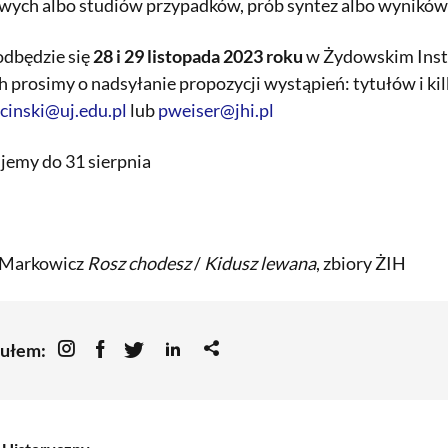
ych albo studiów przypadków, prób syntez albo wyników
odbędzie się
28 i 29 listopada 2023 roku
w Żydowskim Insty
 prosimy o nadsyłanie propozycji wystąpień: tytułów i ki
cinski@uj.edu.pl
lub
pweiser@jhi.pl
jemy do 31 sierpnia
r Markowicz
Rosz chodesz
/
Kidusz lewana
, zbiory ŻIH
kułem: