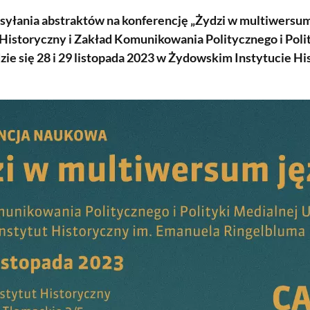
syłania abstraktów na konferencję „Żydzi w multiwersum
Historyczny i Zakład Komunikowania Politycznego i Poli
ie się 28 i 29 listopada 2023 w Żydowskim Instytucie 