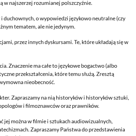
są w najszerzej rozumianej polszczyźnie.
ów i duchownych, o wypowiedzi językowo neutralne (czy
ważnym tematem, ale nie jedynym.
jami, przez innych dyskursami. Te, które układają się w
cia. Znaczenie ma całe to językowe bogactwo (albo
czne przekształcenia, które temu służą. Zresztą
ch wymowna nieobecność.
kter. Zapraszamy na nią historyków i historyków sztuki,
ntropologów i filmoznawców oraz prawników.
 jej można w filmie i sztukach audiowizualnych,
 katechizmach. Zapraszamy Państwa do przedstawienia