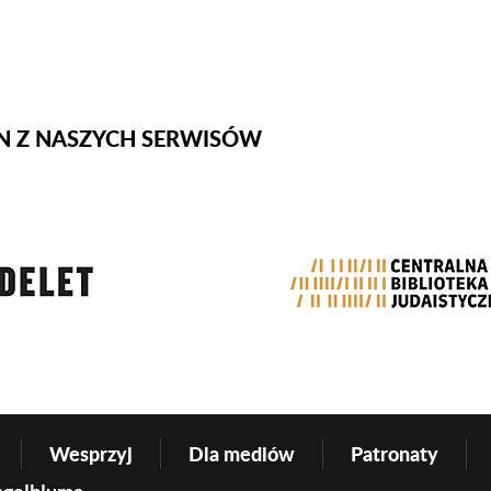
N Z NASZYCH SERWISÓW
tator
Wesprzyj
Dla mediów
Patronaty
ngelbluma