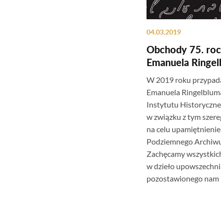
04.03.2019
Obchody 75. roc
Emanuela Ringel
W 2019 roku przypada 
Emanuela Ringelblum
Instytutu Historyczn
w związku z tym szer
na celu upamiętnieni
Podziemnego Archiw
Zachęcamy wszystkich
w dzieło upowszechni
pozostawionego nam p