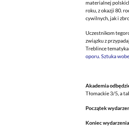
materialnej polski
roku, z okazji 80.
cywilnych, jak i zbr
Uczestnikom tegoro
związku z przypada
Treblince tematyka
oporu. Sztuka wob
Akademia odbędzie 
Tłomackie 3/5, a t
Początek wydarzen
Koniec wydarzeni