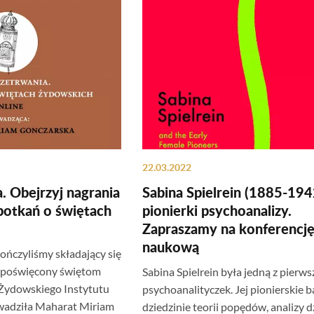
22.03.2022
. Obejrzyj nagrania
Sabina Spielrein (1885-1942
spotkań o świętach
pionierki psychoanalizy.
Zapraszamy na konferencj
naukową
ończyliśmy składający się
kl poświęcony świętom
Sabina Spielrein była jedną z pierw
 Żydowskiego Instytutu
psychoanalityczek. Jej pionierskie 
wadziła Maharat Miriam
dziedzinie teorii popędów, analizy dz