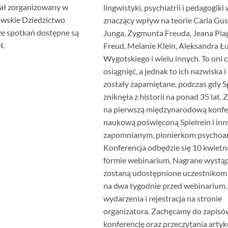
tał zorganizowany w
lingwistyki, psychiatrii i pedagogik
wskie Dziedzictwo
znaczący wpływ na teorie Carla Gu
ze spotkań dostępne są
Junga, Zygmunta Freuda, Jeana Pia
H.
Freud, Melanie Klein, Aleksandra Łu
Wygotskiego i wielu innych. To oni cz
osiągnięć, a jednak to ich nazwiska i
zostały zapamiętane, podczas gdy Sp
zniknęła z historii na ponad 35 lat.
na pierwszą międzynarodową konfe
naukową poświęconą Spielrein i inn
zapomnianym, pionierkom psychoan
Konferencja odbędzie się 10 kwietni
formie webinarium. Nagrane wystąp
zostaną udostępnione uczestnikom 
na dwa tygodnie przed webinarium
wydarzenia i rejestracja na stronie
organizatora. Zachęcamy do zapisó
konferencję oraz przeczytania artyk