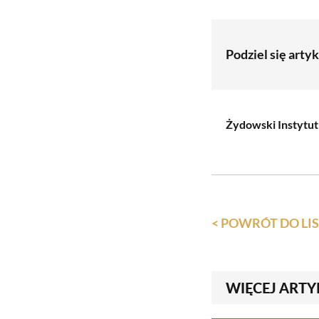
Podziel się arty
Żydowski Instytut
< POWRÓT DO L
WIĘCEJ ARTY