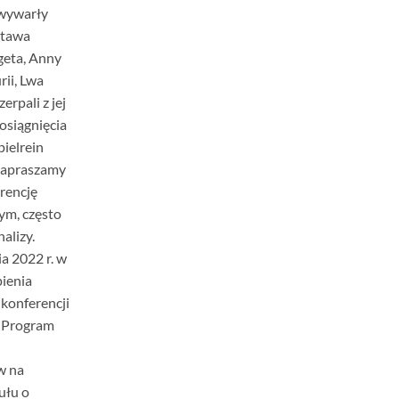
i wywarły
stawa
geta, Anny
rii, Lwa
erpali z jej
 osiągnięcia
ielrein
 Zapraszamy
rencję
ym, często
alizy.
a 2022 r. w
ienia
konferencji
. Program
w na
ułu o