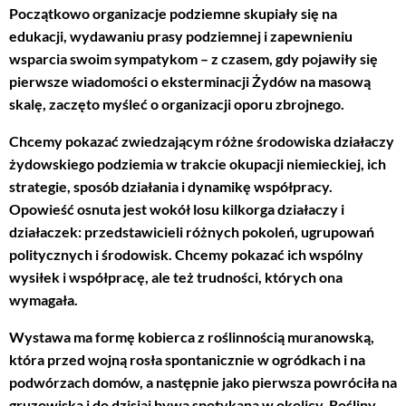
Początkowo organizacje podziemne skupiały się na
edukacji, wydawaniu prasy podziemnej i zapewnieniu
wsparcia swoim sympatykom – z czasem, gdy pojawiły się
pierwsze wiadomości o eksterminacji Żydów na masową
skalę, zaczęto myśleć o organizacji oporu zbrojnego.
Chcemy pokazać zwiedzającym różne środowiska działaczy
żydowskiego podziemia w trakcie okupacji niemieckiej, ich
strategie, sposób działania i dynamikę współpracy.
Opowieść osnuta jest wokół losu kilkorga działaczy i
działaczek: przedstawicieli różnych pokoleń, ugrupowań
politycznych i środowisk. Chcemy pokazać ich wspólny
wysiłek i współpracę, ale też trudności, których ona
wymagała.
Wystawa ma formę kobierca z roślinnością muranowską,
która przed wojną rosła spontanicznie w ogródkach i na
podwórzach domów, a następnie jako pierwsza powróciła na
gruzowiska i do dzisiaj bywa spotykana w okolicy. Rośliny