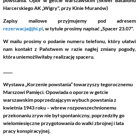
powstania. Opór w getcie warszawskim"(Skwer Batalionu
Harcerskiego AK „Wigry", przy Kinie Muranów)
Zapisy mailowe przyjmujemy pod adresem
rezerwacja@jhi.pl
, w tytule prosimy napisać „Spacer 23.07".
W mailu prosimy o podanie numeru telefonu, który ułatwi
nam kontakt z Państwem w razie nagłej zmiany pogody,
która uniemożliwiłaby realizację spaceru.
_____
Wystawa „Korzenie powstania” towarzyszy tegorocznemu
Marszowi Pamięci. Opowiada o oporze w getcie
warszawskim poprzedzającym wybuch powstania z
kwietnia 1943 roku – wbrew rozpowszechnionemu
przekonaniu zryw nie był spontaniczny, poprzedziły go
wielomiesięczne przygotowania do walki zbrojnej i lata
pracy konspiracyjnej.