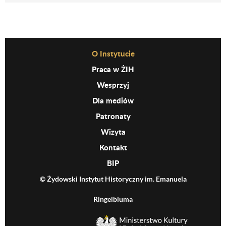
Before Footer Menu
O Instytucie
Praca w ŻIH
Wesprzyj
Dla mediów
Patronaty
Wizyta
Kontakt
BIP
© Żydowski Instytut Historyczny im. Emanuela
Ringelbluma
MKiDN