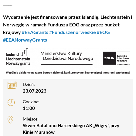
_____
Wydarzenie jest finansowane przez Islandię, Liechtenstein i
Norwegię w ramach Funduszu EOG oraz przez budżet
krajowy
#EEAGrants
#Funduszenorweskie
#EOG
#EEANorwayGrants
Dzień:
23.07.2023
Godzina:
11:00
Miejsce:
Skwer Batalionu Harcerskiego AK „Wigry", przy
Kinie Muranów