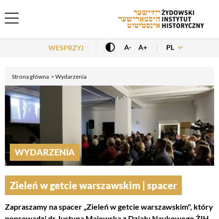
Header Menu
PL
A-
A+
WESPRZYJ
Strona główna
Wydarzenia
WYDARZENIA
Zieleń w getcie warszawskim | spacer
Zapraszamy na spacer „Zieleń w getcie warszawskim", który
poprowadzi dr Justyna Majewska z Działu Naukowego ŻIH.