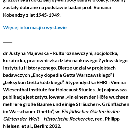
zostały dobrane na podstawie badań prof. Romana
Kobendzy z lat 1945-1949.
Więcej informacji o wystawie
_____
dr Justyna Majewska – kulturoznawczyni, socjolożka,
kuratorka, pracowniczka działu naukowego Żydowskiego
Instytutu Historycznego. Bierze udział w projektach
badawczych „Encyklopedia Getta Warszawskiego” i
„Leksykon Getta Łódzkiego”. Stypendystka EHRI i Vienna
Wiesenthal Institute for Holocaust Studies. Jej najnowsza
publikacja jest zatytułowana „«In einem der Höfe wuchsen
mehrere große Bäume und einige Sträucher». Grünflächen
im Warschauer Ghetto”, w:
Ein jüdischer Garten in den
Gärten der Welt – Historische Recherche
, red. Philipp
Nielsen, et al., Berlin: 2022.