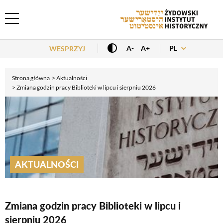
Header Menu
PL
A-
A+
WESPRZYJ
Strona główna
Aktualności
Zmiana godzin pracy Biblioteki w lipcu i sierpniu 2026
AKTUALNOŚCI
Zmiana godzin pracy Biblioteki w lipcu i
sierpniu 2026