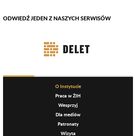
ODWIEDŹ JEDEN Z NASZYCH SERWISÓW
Firmy Rotator
Before Footer Menu
O Instytucie
Praca w ŻIH
Wesprzyj
Dla mediów
Patronaty
Wizyta