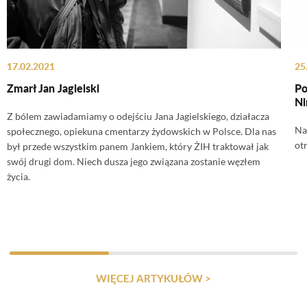
17.02.2021
25
Zmarł Jan Jagielski
Po
Ni
Z bólem zawiadamiamy o odejściu Jana Jagielskiego, działacza
Na
społecznego, opiekuna cmentarzy żydowskich w Polsce. Dla nas
ot
był przede wszystkim panem Jankiem, który ŻIH traktował jak
swój drugi dom. Niech dusza jego związana zostanie węzłem
życia.
WIĘCEJ ARTYKUŁÓW >