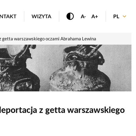
enu
NTAKT
WIZYTA
A-
A+
PL
a z getta warszawskiego oczami Abrahama Lewina
deportacja z getta warszawskiego