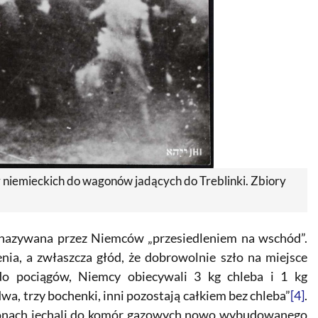
y niemieckich do wagonów jadących do Treblinki. Zbiory
ie nazywana przez Niemców „przesiedleniem na wschód”.
nia, a zwłaszcza głód, że dobrowolnie szło na miejsce
do pociągów, Niemcy obiecywali 3 kg chleba i 1 kg
a, trzy bochenki, inni pozostają całkiem bez chleba”
[4]
.
agonach jechali do komór gazowych nowo wybudowanego