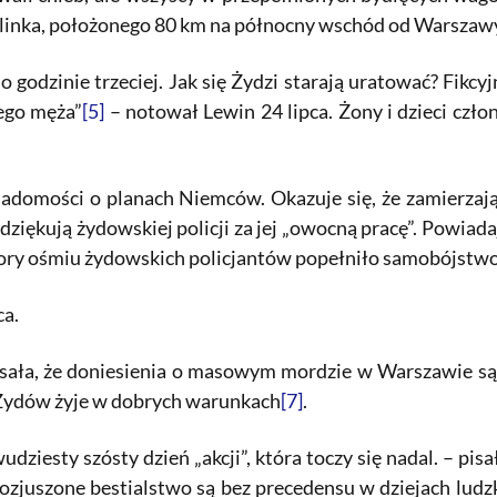
linka, położonego 80 km na północny wschód od Warszaw
o godzinie trzeciej. Jak się Żydzi starają uratować? Fikcyj
ego męża”
[5]
– notował Lewin 24 lipca. Żony i dzieci cz
adomości o planach Niemców. Okazuje się, że zamierzają
dziękują żydowskiej policji za jej „owocną pracę”. Powiadaj
pory ośmiu żydowskich policjantów popełniło samobójstwo
ca.
sała, że doniesienia o masowym mordzie w Warszawie są
 Żydów żyje w dobrych warunkach
[7]
.
wudziesty szósty dzień „akcji”, która toczy się nadal. – pi
 rozjuszone bestialstwo są bez precedensu w dziejach ludz