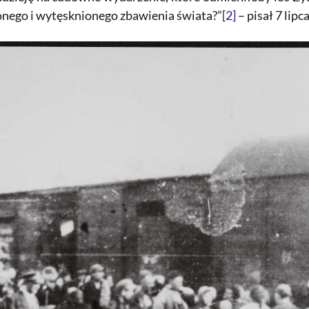
onego i wytęsknionego zbawienia świata?”
[2]
– pisał 7 lipca