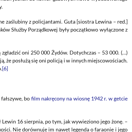
y.
ne zaślubiny z policjantami. Guta [siostra Lewina – red.]
łonków Służby Porządkowej były początkowo wyłączone z
 zgładzić oni 250 000 Żydów. Dotychczas – 53 000. (…)
ą, że posłużą się oni policją i w innych miejscowościach.
.
[6]
 fałszywe, bo
film nakręcony na wiosnę 1942 r. w getcie
sał Lewin 16 sierpnia, po tym, jak wywieziono jego żonę. –
kości. Nie dorównuje im nawet legenda o faraonie i jego