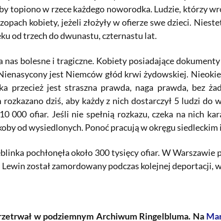
eby topiono w rzece każdego noworodka. Ludzie, którzy wró
zopach kobiety, jeżeli złożyły w ofierze swe dzieci. Niest
eku od trzech do dwunastu, czternastu lat.
la nas bolesne i tragiczne. Kobiety posiadające dokumenty 
Nienasycony jest Niemców głód krwi żydowskiej. Nieokiełz
aka przecież jest straszna prawda, naga prawda, bez ża
 rozkazano dziś, aby każdy z nich dostarczył 5 ludzi do 
10 000 ofiar. Jeśli nie spełnią rozkazu, czeka na nich ka
koby od wysiedlonych. Ponoć pracują w okręgu siedleckim i
blinka pochłonęła około 300 tysięcy ofiar. W Warszawie p
 Lewin został zamordowany podczas kolejnej deportacji, w 
przetrwał w podziemnym Archiwum Ringelbluma. Na
Mar