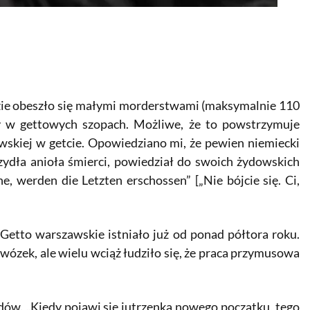
razie obeszło się małymi morderstwami (maksymalnie 110
cy w gettowych szopach. Możliwe, że to powstrzymuje
wskiej w getcie. Opowiedziano mi, że pewien niemiecki
zydła anioła śmierci, powiedział do swoich żydowskich
, werden die Letzten erschossen” [„Nie bójcie się. Ci,
Getto warszawskie istniało już od ponad półtora roku.
wózek, ale wielu wciąż łudziło się, że praca przymusowa
ów. „Kiedy pojawi się jutrzenka nowego początku, tego