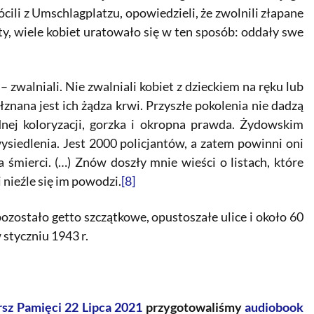
cili z Umschlagplatzu, opowiedzieli, że zwolnili złapane
ety, wiele kobiet uratowało się w ten sposób: oddały swe
– zwalniali. Nie zwalniali kobiet z dzieckiem na ręku lub
nana jest ich żądza krwi. Przyszłe pokolenia nie dadzą
dnej koloryzacji, gorzka i okropna prawda. Żydowskim
wysiedlenia. Jest 2000 policjantów, a zatem powinni oni
ra śmierci. (…) Znów doszły mnie wieści o listach, które
 nieźle się im powodzi.
[8]
ozostało getto szczątkowe, opustoszałe ulice i około 60
styczniu 1943 r.
sz Pamięci 22 Lipca 2021
przygotowaliśmy
audiobook