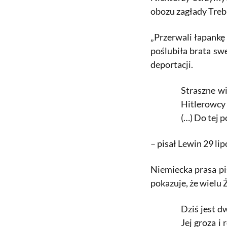
obozu zagłady Treb
„Przerwali łapankę 
poślubiła brata sw
deportacji.
Straszne wi
Hitlerowcy 
(…) Do tej 
– pisał Lewin 29 lip
Niemiecka prasa pi
pokazuje, że wielu
Dziś jest d
Jej groza i