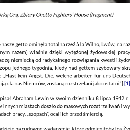
rką Orą. Zbiory Ghetto Fighters’ House (fragment)
 nasze getto ominęła totalna rzeź à la Wilno, Lwów, na 
ednym razem) właśnie dzięki wytężonej żydowskiej pra
adzę niemiecką od radykalnego rozwiązania kwestii żydo
szopu jednego tygodnia, kiedy nad gettem szybowały skr
 „Hast kein Angst. Die, welche arbeiten für uns Deutsche
ują dla nas Niemców, zostaną rozstrzelani jako ostatni”].
[1]
isał Abraham Lewin w swoim dzienniku 8 lipca 1942 r. 
 w innych miastach doszło do masowych rozstrzeliwań i wy
dach pracy, „szopach”, ocali ich przed śmiercią.
dzieję na cudowne wydarzenie, które odmieniłoby los Żyd