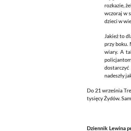
rozkazie, ż
wczoraj w s
dzieci w wi
Jakież to d
przy boku. 
wiary. A t
policjantom
dostarczyć 
nadeszły ja
Do 21 września Tre
tysięcy Żydów. Sam
Dziennik Lewina 