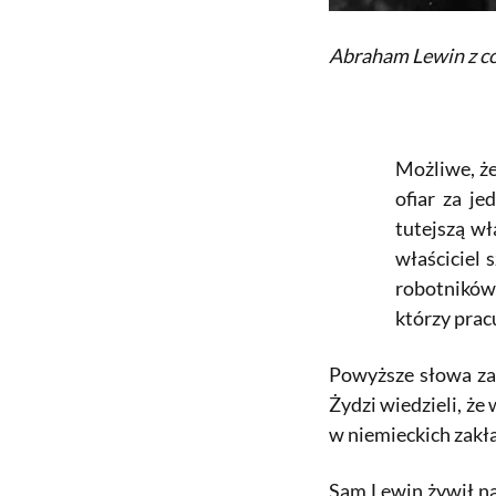
Abraham Lewin z có
Możliwe, że
ofiar za j
tutejszą wł
właściciel 
robotników:
którzy prac
Powyższe słowa zap
Żydzi wiedzieli, że
w niemieckich zakła
Sam Lewin żywił na