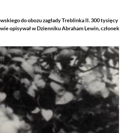
skiego do obozu zagłady Treblinka II. 300 tysięcy
wie opisywał w Dzienniku Abraham Lewin, członek