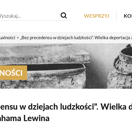
Header M
WESPRZYJ
KO
ualności
„Bez precedensu w dziejach ludzkości”. Wielka deportacj
NOŚCI
ensu w dziejach ludzkości”. Wielka 
ahama Lewina