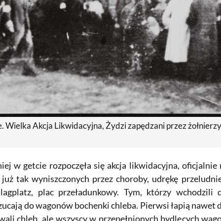
. Wielka Akcja Likwidacyjna, Żydzi zapędzani przez żołnierz
ej w getcie rozpoczęła się akcja likwidacyjna, oficjaln
uż tak wyniszczonych przez choroby, udrękę przeludnie
agplatz, plac przeładunkowy. Tym, którzy wchodzili 
zucają do wagonów bochenki chleba. Pierwsi łapią nawet dw
wali chleb, ale wszyscy w przepełnionych bydlęcych w