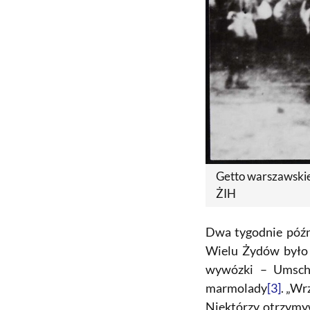
Getto warszawskie
ŻIH
Dwa tygodnie późni
Wielu Żydów było j
wywózki – Umschl
marmolady
[3]
. „Wr
Niektórzy otrzymy