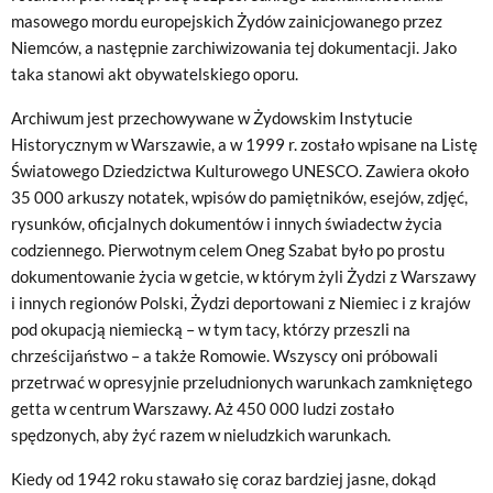
masowego mordu europejskich Żydów zainicjowanego przez
Niemców, a następnie zarchiwizowania tej dokumentacji. Jako
taka stanowi akt obywatelskiego oporu.
Archiwum jest przechowywane w Żydowskim Instytucie
Historycznym w Warszawie, a w 1999 r. zostało wpisane na Listę
Światowego Dziedzictwa Kulturowego UNESCO. Zawiera około
35 000 arkuszy notatek, wpisów do pamiętników, esejów, zdjęć,
rysunków, oficjalnych dokumentów i innych świadectw życia
codziennego. Pierwotnym celem Oneg Szabat było po prostu
dokumentowanie życia w getcie, w którym żyli Żydzi z Warszawy
i innych regionów Polski, Żydzi deportowani z Niemiec i z krajów
pod okupacją niemiecką – w tym tacy, którzy przeszli na
chrześcijaństwo – a także Romowie. Wszyscy oni próbowali
przetrwać w opresyjnie przeludnionych warunkach zamkniętego
getta w centrum Warszawy. Aż 450 000 ludzi zostało
spędzonych, aby żyć razem w nieludzkich warunkach.
Kiedy od 1942 roku stawało się coraz bardziej jasne, dokąd