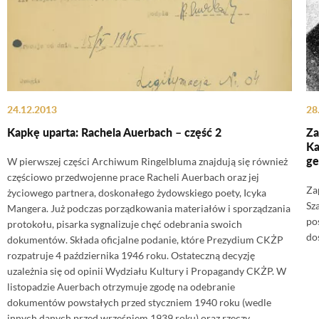
24.12.2013
28
Kapkę uparta: Rachela Auerbach – część 2
Za
Ka
ge
W pierwszej części Archiwum Ringelbluma znajdują się również
częściowo przedwojenne prace Racheli Auerbach oraz jej
Za
życiowego partnera, doskonałego żydowskiego poety, Icyka
Sz
Mangera. Już podczas porządkowania materiałów i sporządzania
po
protokołu, pisarka sygnalizuje chęć odebrania swoich
do
dokumentów. Składa oficjalne podanie, które Prezydium CKŻP
rozpatruje 4 października 1946 roku. Ostateczną decyzję
uzależnia się od opinii Wydziału Kultury i Propagandy CKŻP. W
listopadzie Auerbach otrzymuje zgodę na odebranie
dokumentów powstałych przed styczniem 1940 roku (wedle
innych danych przed wrześniem 1939 roku) oraz rzeczy