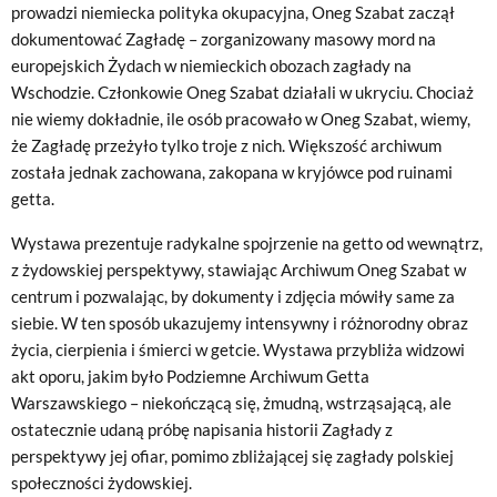
prowadzi niemiecka polityka okupacyjna, Oneg Szabat zaczął
dokumentować Zagładę – zorganizowany masowy mord na
europejskich Żydach w niemieckich obozach zagłady na
Wschodzie. Członkowie Oneg Szabat działali w ukryciu. Chociaż
nie wiemy dokładnie, ile osób pracowało w Oneg Szabat, wiemy,
że Zagładę przeżyło tylko troje z nich. Większość archiwum
została jednak zachowana, zakopana w kryjówce pod ruinami
getta.
Wystawa prezentuje radykalne spojrzenie na getto od wewnątrz,
z żydowskiej perspektywy, stawiając Archiwum Oneg Szabat w
centrum i pozwalając, by dokumenty i zdjęcia mówiły same za
siebie. W ten sposób ukazujemy intensywny i różnorodny obraz
życia, cierpienia i śmierci w getcie. Wystawa przybliża widzowi
akt oporu, jakim było Podziemne Archiwum Getta
Warszawskiego – niekończącą się, żmudną, wstrząsającą, ale
ostatecznie udaną próbę napisania historii Zagłady z
perspektywy jej ofiar, pomimo zbliżającej się zagłady polskiej
społeczności żydowskiej.