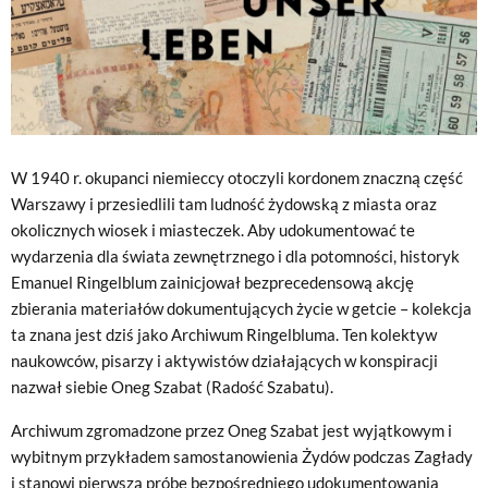
W 1940 r. okupanci niemieccy otoczyli kordonem znaczną część
Warszawy i przesiedlili tam ludność żydowską z miasta oraz
okolicznych wiosek i miasteczek. Aby udokumentować te
wydarzenia dla świata zewnętrznego i dla potomności, historyk
Emanuel Ringelblum zainicjował bezprecedensową akcję
zbierania materiałów dokumentujących życie w getcie – kolekcja
ta znana jest dziś jako Archiwum Ringelbluma. Ten kolektyw
naukowców, pisarzy i aktywistów działających w konspiracji
nazwał siebie Oneg Szabat (Radość Szabatu).
Archiwum zgromadzone przez Oneg Szabat jest wyjątkowym i
wybitnym przykładem samostanowienia Żydów podczas Zagłady
i stanowi pierwszą próbę bezpośredniego udokumentowania