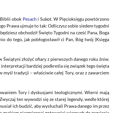
Biblii obok
Pesach
i Sukot. W Pięcioksięgu powtórzono
o Prawa ujmuje to tak: Odliczysz sobie siedem tygodni
I będziesz obchodził Święto Tygodni na cześć Pana, Boga
o do tego, jak pobłogosławił ci Pan, Bóg twój (Księga
w Świątyni złożyć ofiary z pierwszych danego roku żniw.
interpretacji bardziej podkreśla się związek tego święta
 myśl tradycji − właściwie całej Tory, oraz z zawarciem
owaniem Tory i dyskusjami teologicznymi. Wierni mają
wyczaj ten wywodzi się ze starej legendy, wedle której
musiał ich budzić, aby wysłuchali Prawa danego im przez
są znakiem niezmiennej gotowości wiernych do przyjęcia