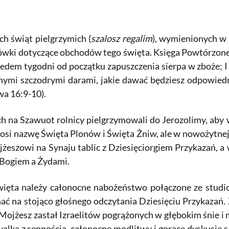
ech świąt pielgrzymich (
szalosz regalim
), wymienionych w 
ówki dotyczące obchodów tego święta. Księga Powtórzoneg
siedem tygodni od początku zapuszczenia sierpa w zboże; 
ymi szczodrymi darami, jakie dawać będziesz odpowiedni
a 16:9-10).
ch na Szawuot rolnicy pielgrzymowali do Jerozolimy, aby 
nosi nazwę Święta Plonów i Święta Żniw, ale w nowożytnej 
eszowi na Synaju tablic z Dziesięciorgiem Przykazań, a w
 Bogiem a Żydami.
święta należy całonocne nabożeństwo połączone ze studi
ć na stojąco głośnego odczytania Dziesięciu Przykazań. Z
 Mojżesz zastał Izraelitów pogrążonych w głębokim śnie i 
walka z sennością, całonocne modlitwy i gorące dyskusje 