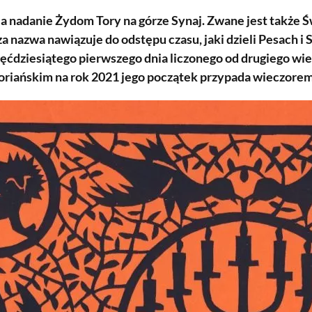
 nadanie Żydom Tory na górze Synaj. Zwane jest także 
a nazwa nawiązuje do odstępu czasu, jaki dzieli Pesach i
ięćdziesiątego pierwszego dnia liczonego od drugiego wiec
riańskim na rok 2021 jego początek przypada wieczorem