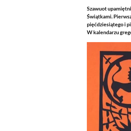
Szawuot upamiętnia
Świątkami. Pierwsz
pięćdziesiątego i p
W kalendarzu grego