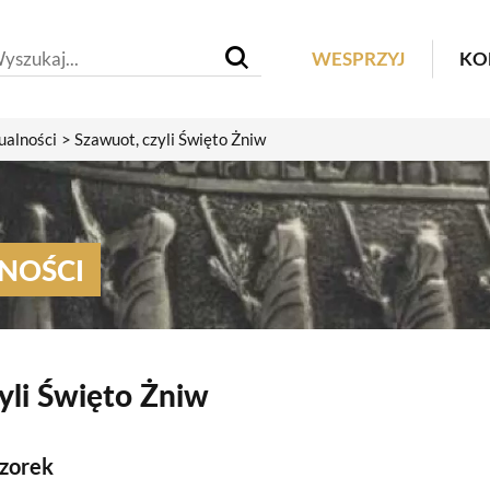
Header M
WESPRZYJ
KO
ualności
Szawuot, czyli Święto Żniw
NOŚCI
yli Święto Żniw
zorek