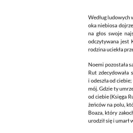
Według ludowych wie
oka niebiosa dojrze
na głos swoje naj
odczytywana jest 
rodzina uciekła prz
Noemi pozostała s
Rut zdecydowała si
i odeszła od ciebie
mój. Gdzie ty umrze
od ciebie (Księga R
żeńców na polu, któ
Boaza, który zakoch
urodził się i umarł