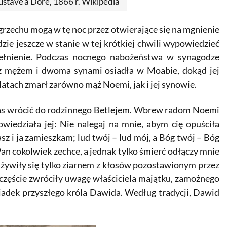
ustave'a Doré, 1866 r. Wikipedia
grzechu mogą w tę noc przez otwierające się na mgnienie
dzie jeszcze w stanie w tej krótkiej chwili wypowiedzieć
pełnienie. Podczas nocnego nabożeństwa w synagodze
 z mężem i dwoma synami osiadła w Moabie, dokąd jej
latach zmarł zarówno mąż Noemi, jak i jej synowie.
as wrócić do rodzinnego Betlejem. Wbrew radom Noemi
wiedziała jej: Nie nalegaj na mnie, abym cię opuściła
asz i ja zamieszkam; lud twój – lud mój, a Bóg twój – Bóg
an cokolwiek zechce, a jednak tylko śmierć odłączy mnie
, żywiły się tylko ziarnem z kłosów pozostawionym przez
szczęście zwróciły uwagę właściciela majątku, zamożnego
dziadek przyszłego króla Dawida. Według tradycji, Dawid