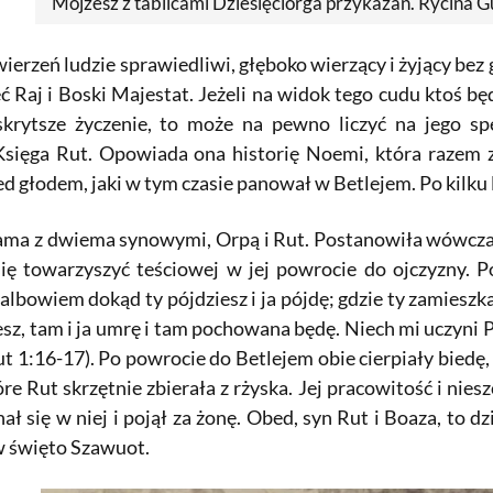
Mojżesz z tablicami Dziesięciorga przykazań. Rycina G
rzeń ludzie sprawiedliwi, głęboko wierzący i żyjący bez 
ć Raj i Boski Majestat. Jeżeli na widok tego cudu ktoś bę
skrytsze życzenie, to może na pewno liczyć na jego s
Księga Rut. Opowiada ona historię Noemi, która razem
ed głodem, jaki w tym czasie panował w Betlejem. Po kilku 
ama z dwiema synowymi, Orpą i Rut. Postanowiła wówcz
ę towarzyszyć teściowej w jej powrocie do ojczyzny. Po
; albowiem dokąd ty pójdziesz i ja pójdę; gdzie ty zamieszk
sz, tam i ja umrę i tam pochowana będę. Niech mi uczyni P
ut 1:16-17). Po powrocie do Betlejem obie cierpiały biedę
re Rut skrzętnie zbierała z rżyska. Jej pracowitość i nie
ał się w niej i pojął za żonę. Obed, syn Rut i Boaza, to 
 w święto Szawuot.