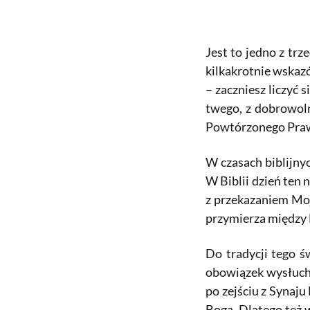
Jest to jedno z trz
kilkakrotnie wskaz
– zaczniesz liczyć 
twego, z dobrowoln
Powtórzonego Praw
W czasach biblijny
W Biblii dzień ten 
z przekazaniem Mojż
przymierza między
Do tradycji tego 
obowiązek wysłucha
po zejściu z Synaju
Boga. Dlatego też 