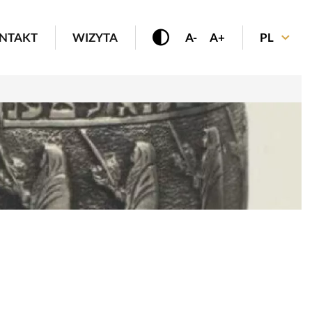
enu
NTAKT
WIZYTA
A-
A+
PL