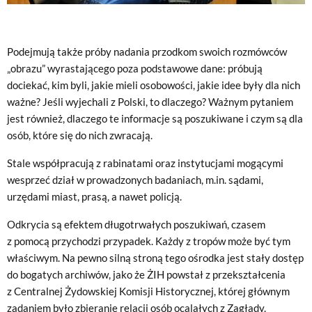
Podejmują także próby nadania przodkom swoich rozmówców
„obrazu” wyrastającego poza podstawowe dane: próbują
dociekać, kim byli, jakie mieli osobowości, jakie idee były dla nich
ważne? Jeśli wyjechali z Polski, to dlaczego? Ważnym pytaniem
jest również, dlaczego te informacje są poszukiwane i czym są dla
osób, które się do nich zwracają.
Stale współpracują z rabinatami oraz instytucjami mogącymi
wesprzeć dział w prowadzonych badaniach, m.in. sądami,
urzędami miast, prasą, a nawet policją.
Odkrycia są efektem długotrwałych poszukiwań, czasem
z pomocą przychodzi przypadek. Każdy z tropów może być tym
właściwym. Na pewno silną stroną tego ośrodka jest stały dostęp
do bogatych archiwów, jako że ŻIH powstał z przekształcenia
z Centralnej Żydowskiej Komisji Historycznej, której głównym
zadaniem było zbieranie relacji osób ocalałych z Zagłady.