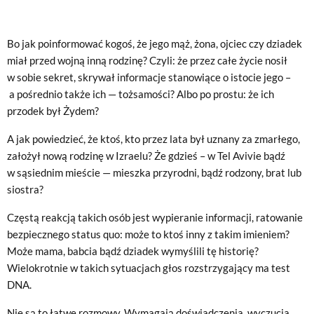
Bo jak poinformować kogoś, że jego mąż, żona, ojciec czy dziadek
miał przed wojną inną rodzinę? Czyli: że przez całe życie nosił
w sobie sekret, skrywał informacje stanowiące o istocie jego –
a pośrednio także ich — tożsamości? Albo po prostu: że ich
przodek był Żydem?
A jak powiedzieć, że ktoś, kto przez lata był uznany za zmarłego,
założył nową rodzinę w Izraelu? Że gdzieś – w Tel Avivie bądź
w sąsiednim mieście — mieszka przyrodni, bądź rodzony, brat lub
siostra?
Częstą reakcją takich osób jest wypieranie informacji, ratowanie
bezpiecznego status quo: może to ktoś inny z takim imieniem?
Może mama, babcia bądź dziadek wymyślili tę historię?
Wielokrotnie w takich sytuacjach głos rozstrzygający ma test
DNA.
Nie są to łatwe rozmowy. Wymagają doświadczenia, wyczucia.