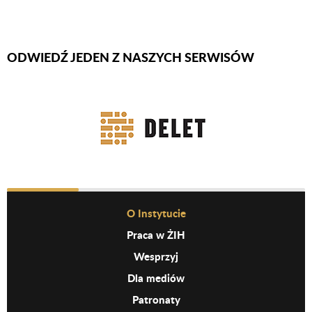
ODWIEDŹ JEDEN Z NASZYCH SERWISÓW
Firmy Rotator
Before Footer Menu
O Instytucie
Praca w ŻIH
Wesprzyj
Dla mediów
Patronaty