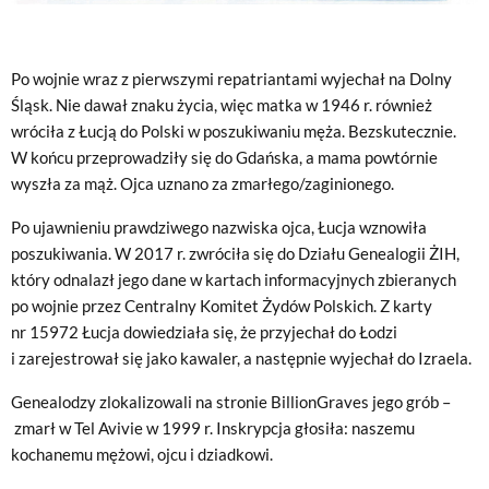
Po wojnie wraz z pierwszymi repatriantami wyjechał na Dolny
Śląsk. Nie dawał znaku życia, więc matka w 1946 r. również
wróciła z Łucją do Polski w poszukiwaniu męża. Bezskutecznie.
W końcu przeprowadziły się do Gdańska, a mama powtórnie
wyszła za mąż. Ojca uznano za zmarłego/zaginionego.
Po ujawnieniu prawdziwego nazwiska ojca, Łucja wznowiła
poszukiwania. W 2017 r. zwróciła się do Działu Genealogii ŻIH,
który odnalazł jego dane w kartach informacyjnych zbieranych
po wojnie przez Centralny Komitet Żydów Polskich. Z karty
nr 15972 Łucja dowiedziała się, że przyjechał do Łodzi
i zarejestrował się jako kawaler, a następnie wyjechał do Izraela.
Genealodzy zlokalizowali na stronie BillionGraves jego grób –
zmarł w Tel Avivie w 1999 r. Inskrypcja głosiła: naszemu
kochanemu mężowi, ojcu i dziadkowi.