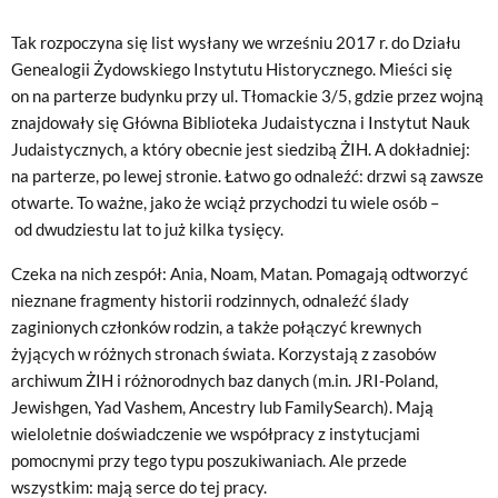
Tak rozpoczyna się list wysłany we wrześniu 2017 r. do Działu
Genealogii Żydowskiego Instytutu Historycznego. Mieści się
on na parterze budynku przy ul. Tłomackie 3/5, gdzie przez wojną
znajdowały się Główna Biblioteka Judaistyczna i Instytut Nauk
Judaistycznych, a który obecnie jest siedzibą ŻIH. A dokładniej:
na parterze, po lewej stronie. Łatwo go odnaleźć: drzwi są zawsze
otwarte. To ważne, jako że wciąż przychodzi tu wiele osób –
od dwudziestu lat to już kilka tysięcy.
Czeka na nich zespół: Ania, Noam, Matan. Pomagają odtworzyć
nieznane fragmenty historii rodzinnych, odnaleźć ślady
zaginionych członków rodzin, a także połączyć krewnych
żyjących w różnych stronach świata. Korzystają z zasobów
archiwum ŻIH i różnorodnych baz danych (m.in. JRI-Poland,
Jewishgen, Yad Vashem, Ancestry lub FamilySearch). Mają
wieloletnie doświadczenie we współpracy z instytucjami
pomocnymi przy tego typu poszukiwaniach. Ale przede
wszystkim: mają serce do tej pracy.