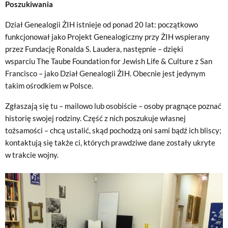
Poszukiwania
Dział Genealogii ŻIH istnieje od ponad 20 lat: początkowo
funkcjonował jako Projekt Genealogiczny przy ŻIH wspierany
przez Fundację Ronalda S. Laudera, następnie – dzięki
wsparciu The Taube Foundation for Jewish Life & Culture z San
Francisco – jako Dział Genealogii ŻIH. Obecnie jest jedynym
takim ośrodkiem w Polsce.
Zgłaszają się tu – mailowo lub osobiście – osoby pragnące poznać
historię swojej rodziny. Część z nich poszukuje własnej
tożsamości – chcą ustalić, skąd pochodzą oni sami bądź ich bliscy;
kontaktują się także ci, których prawdziwe dane zostały ukryte
w trakcie wojny.