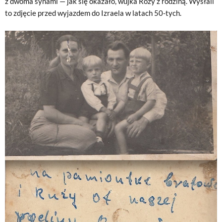
z dwoma synami — jak się okazało, wujka Róży z rodziną. Wysłali
to zdjęcie przed wyjazdem do Izraela w latach 50-tych.