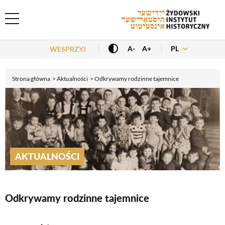
Header Menu
PL
A-
A+
WESPRZYJ
Strona główna
Aktualności
Odkrywamy rodzinne tajemnice
AKTUALNOŚCI
Odkrywamy rodzinne tajemnice