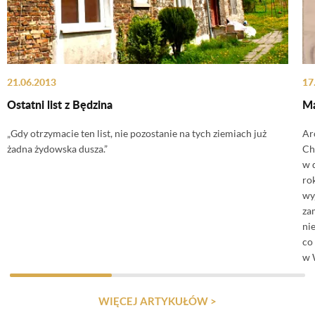
21.06.2013
17
Ostatni list z Będzina
M
„Gdy otrzymacie ten list, nie pozostanie na tych ziemiach już
Ar
żadna żydowska dusza.”
Ch
w 
ro
wyj
za
ni
co
w 
WIĘCEJ ARTYKUŁÓW >