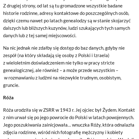
Z drugiej strony, od lat są tu gromadzone wszystkie badane
historie rodzinne, adresy kontaktowe do poszczególnych osób,
dzięki czemu nawet po latach genealodzy są w stanie skojarzyć
dalszych lub bliższych kuzynów, ludzi szukających tych samych
danych lub z tej samej miejscowości.
Na nic jednak nie zdałby się dostęp do baz danych, gdyby nie
zespół (na który składają się osoby z Polski i Izraela)
z wieloletnim doświadczeniem nie tylko w pracy stricte
genealogicznej, ale również – a może przede wszystkim –
w rozmawianiu z ludźmi na niezwykle trudnym, osobistym,
gruncie.
Róża
Róża urodziła się w ZSRR w 1943 r. Jej ojciec był Żydem. Kontakt
z nim urwał się po jego powrocie do Polski w latach powojennych.
Jego poszukiwania zainicjowała… wnuczka Róży, która odnalazła
zdjęcia rodzinne, wśród nich fotografię mężczyzny i kobiety