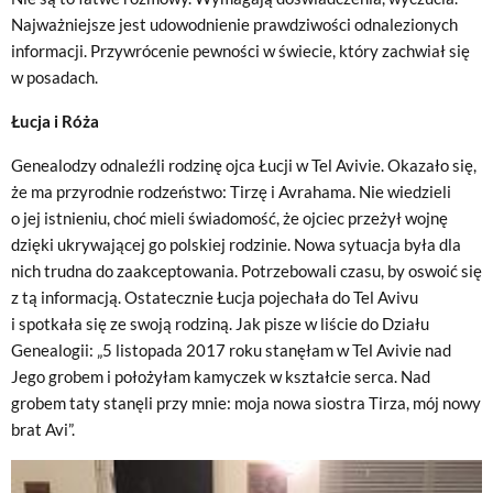
Najważniejsze jest udowodnienie prawdziwości odnalezionych
informacji. Przywrócenie pewności w świecie, który zachwiał się
w posadach.
Łucja i Róża
Genealodzy odnaleźli rodzinę ojca Łucji w Tel Avivie. Okazało się,
że ma przyrodnie rodzeństwo: Tirzę i Avrahama. Nie wiedzieli
o jej istnieniu, choć mieli świadomość, że ojciec przeżył wojnę
dzięki ukrywającej go polskiej rodzinie. Nowa sytuacja była dla
nich trudna do zaakceptowania. Potrzebowali czasu, by oswoić się
z tą informacją. Ostatecznie Łucja pojechała do Tel Avivu
i spotkała się ze swoją rodziną. Jak pisze w liście do Działu
Genealogii: „5 listopada 2017 roku stanęłam w Tel Avivie nad
Jego grobem i położyłam kamyczek w kształcie serca. Nad
grobem taty stanęli przy mnie: moja nowa siostra Tirza, mój nowy
brat Avi”.