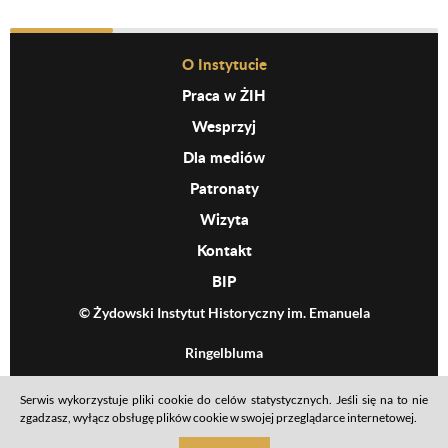
Before Footer Menu
O Instytucie
Praca w ŻIH
Wesprzyj
Dla mediów
Patronaty
Wizyta
Kontakt
BIP
© Żydowski Instytut Historyczny im. Emanuela
Ringelbluma
Serwis wykorzystuje pliki cookie do celów statystycznych. Jeśli się na to nie
Footer menu
Mapa serwisu
Polityka prywatności
Deklaracja dostępności
zgadzasz, wyłącz obsługę plików cookie w swojej przeglądarce internetowej.