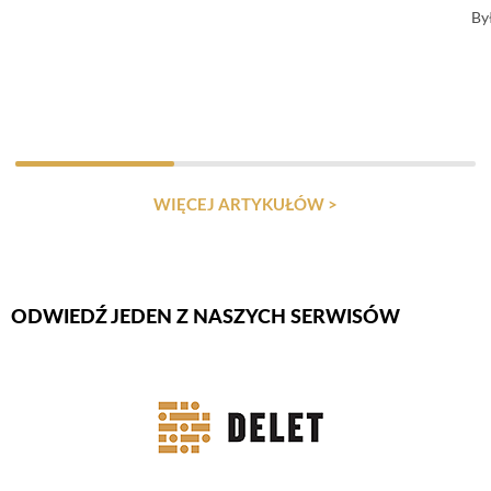
By
WIĘCEJ ARTYKUŁÓW >
ODWIEDŹ JEDEN Z NASZYCH SERWISÓW
Firmy Rotator