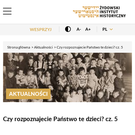
Header Menu
PL
A-
A+
WESPRZYJ
Strona główna
Aktualności
Czy rozpoznajecie Państwo te dzieci? cz. 5
AKTUALNOŚCI
Czy rozpoznajecie Państwo te dzieci? cz. 5