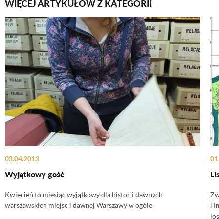
WIĘCEJ ARTYKUŁÓW Z KATEGORII
03.04.2013
01
Wyjątkowy gość
Li
Kwiecień to miesiąc wyjątkowy dla historii dawnych
Zw
warszawskich miejsc i dawnej Warszawy w ogóle.
i i
lo