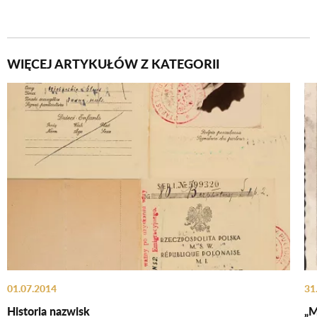
WIĘCEJ ARTYKUŁÓW Z KATEGORII
01.07.2014
31
Historia nazwisk
„M