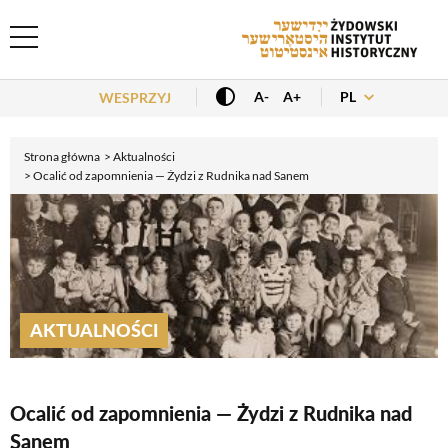
Header Menu
PL
A-
A+
WESPRZYJ
Strona główna
Aktualności
Ocalić od zapomnienia — Żydzi z Rudnika nad Sanem
AKTUALNOŚCI
Ocalić od zapomnienia — Żydzi z Rudnika nad
Sanem