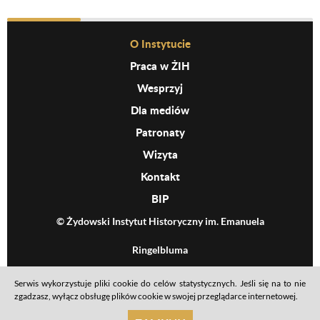
Before Footer Menu
O Instytucie
Praca w ŻIH
Wesprzyj
Dla mediów
Patronaty
Wizyta
Kontakt
BIP
© Żydowski Instytut Historyczny im. Emanuela
Ringelbluma
Serwis wykorzystuje pliki cookie do celów statystycznych. Jeśli się na to nie
Footer menu
Mapa serwisu
Polityka prywatności
Deklaracja dostępności
zgadzasz, wyłącz obsługę plików cookie w swojej przeglądarce internetowej.