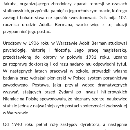
Jakuba, organizującego zbrodniczy aparat represji w czasach
stalinowskich, przyćmiła pamięć o jego młodszym bracie, którego
zasług i bohaterstwa nie sposób kwestionować. Dziś mija 107.
rocznica urodzin Adolfa Bermana, warto więc z tej okazji
przypomnieć jego postać.
Urodzony w 1906 roku w Warszawie Adolf Berman studiował
psychologię, historię i filozofię. Jego pracę magisterską,
przedstawioną do obrony w połowie 1931 roku, uznano
za rozprawę doktorską i od razu nadano mu odpowiedni tytuł.
W następnych latach pracował w szkole, prowadził własne
badania oraz wdrażał pionierski w Polsce system poradnictwa
zawodowego. Postawa, jaką przyjął wobec dramatycznych
wyzwań, stających przed Żydami po inwazji hitlerowskich
Niemiec na Polskę spowodowała, że nieznany szerzej naukowiec
stał się jedną z najważniejszych postaci społeczności żydowskiej
w Warszawie.
Od 1940 roku pełnił rolę zastępcy dyrektora, a następnie