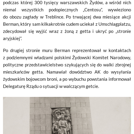
podczas której 300 tysięcy warszawskich Żydów, a wśród nich
niemal wszystkich podopiecznych „Centosu”, wywieziono
do obozu zagłady w Treblince. Po trwającej dwa miesiące akcji
Berman, który sam kilkakrotnie cudem uciekał z Umschlagplatzu,
zdecydował się wyjść wraz z żoną z getta i ukryć po „stronie
aryjskiej”.
Po drugiej stronie muru Berman reprezentował w kontaktach
z podziemnymi władzami polskimi Żydowski Komitet Narodowy,
polityczne przedstawicielstwo szykujących się do walki zbrojnej
mieszkańców getta. Namawiał dowództwo AK do wysyłania
żydowskim bojowcom broni, a po wybuchu powstania informował
Delegaturę Rządu o sytuacji w walczącym getcie.