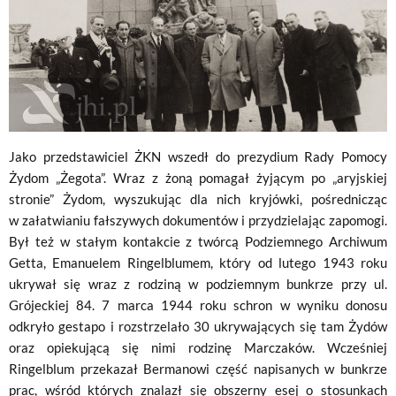
Jako przedstawiciel ŻKN wszedł do prezydium Rady Pomocy
Żydom „Żegota”. Wraz z żoną pomagał żyjącym po „aryjskiej
stronie” Żydom, wyszukując dla nich kryjówki, pośrednicząc
w załatwianiu fałszywych dokumentów i przydzielając zapomogi.
Był też w stałym kontakcie z twórcą Podziemnego Archiwum
Getta, Emanuelem Ringelblumem, który od lutego 1943 roku
ukrywał się wraz z rodziną w podziemnym bunkrze przy ul.
Grójeckiej 84. 7 marca 1944 roku schron w wyniku donosu
odkryło gestapo i rozstrzelało 30 ukrywających się tam Żydów
oraz opiekującą się nimi rodzinę Marczaków. Wcześniej
Ringelblum przekazał Bermanowi część napisanych w bunkrze
prac, wśród których znalazł się obszerny esej o stosunkach