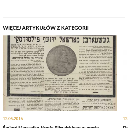
WIĘCEJ ARTYKUŁÓW Z KATEGORII
12.05.2016
12
Śmierć Marszałka Józefa Piłsudskiego w prasie
De