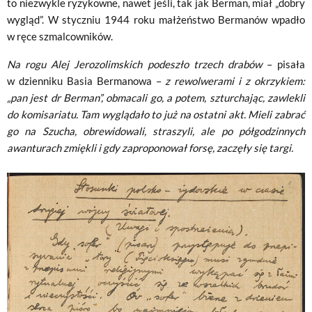
to niezwykle ryzykowne, nawet jeśli, tak jak Berman, miał „dobry
wygląd”. W styczniu 1944 roku małżeństwo Bermanów wpadło
w ręce szmalcowników.
Na rogu Alej Jerozolimskich podeszło trzech drabów
– pisała
w dzienniku Basia Bermanowa –
z rewolwerami i z okrzykiem:
„pan jest dr Berman”, obmacali go, a potem, szturchając, zawlekli
do komisariatu. Tam wyglądało to już na ostatni akt. Mieli zabrać
go na Szucha, obrewidowali, straszyli, ale po półgodzinnych
awanturach zmiękli i gdy zaproponował forsę, zaczęły się targi.