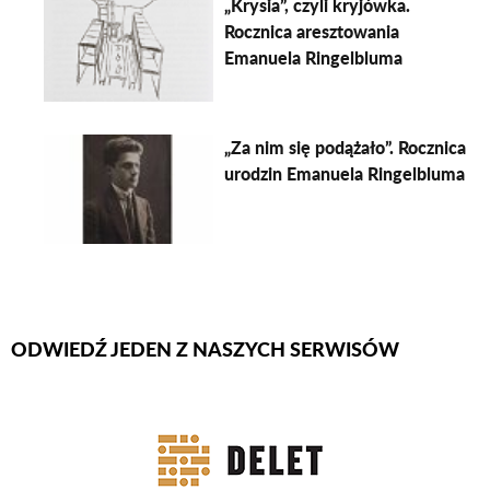
„Krysia”, czyli kryjówka.
Rocznica aresztowania
Emanuela Ringelbluma
„Za nim się podążało”. Rocznica
urodzin Emanuela Ringelbluma
ODWIEDŹ JEDEN Z NASZYCH SERWISÓW
Firmy Rotator