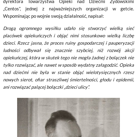
dyrektora Towarzystwa Opieki nad Dziećmi Żydowskimi
„Centos”, jednej z najważniejszych organizacji w getcie.
Wspominając po wojnie swoją działalność, napisał:
Drogą ogromnego wysiłku udało się stworzyć wielką sieć
placówek opiekuńczych i objąć nimi stosunkowo wielką liczbę
dzieci. Rzecz jasna, że proces ruiny gospodarczej i pauperyzacji
ludności odbywał się znacznie szybciej, niż rozwój akcji
opiekuńczej, która w skutek tego nie mogła żadnej z bolączek nie
tylko rozwiązać, ale nawet w sposób wydatny załagodzić. Opieka
nad dziećmi nie była w stanie objąć wielotysięcznych rzesz
nowych sierot, ofiar straszliwej śmiertelności, głodu i epidemii,
ani rozwiązać palącej bolączki „dzieci ulicy”.