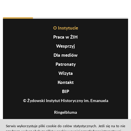
Before Footer Menu
O Instytucie
Praca w ŻIH
Wesprzyj
Dla mediów
Patronaty
Wizyta
Kontakt
BIP
© Żydowski Instytut Historyczny im. Emanuela
Ringelbluma
Serwis wykorzystuje pliki cookie do celów statystycznych. Jeśli się na to nie
Mapa serwisu
Polityka prywatności
Deklaracja dostępności