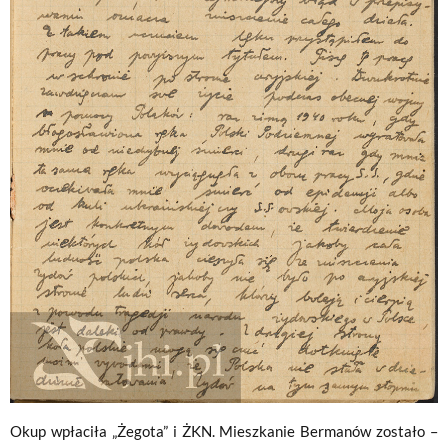
Okup wpłaciła „Żegota” i ŻKN. Mieszkanie Bermanów zostało –