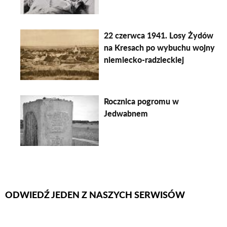
22 czerwca 1941. Losy Żydów
na Kresach po wybuchu wojny
niemiecko-radzieckiej
Rocznica pogromu w
Jedwabnem
ODWIEDŹ JEDEN Z NASZYCH SERWISÓW
Firmy Rotator