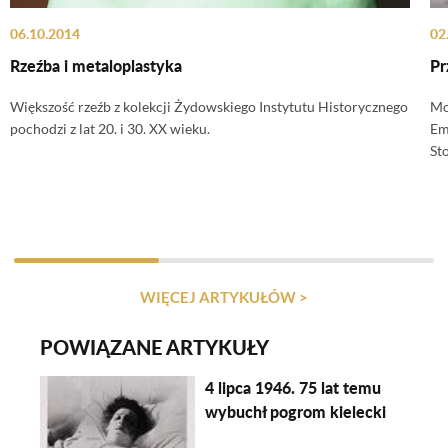
06.10.2014
02
Rzeźba i metaloplastyka
Pr
Większość rzeźb z kolekcji Żydowskiego Instytutu Historycznego
Mo
pochodzi z lat 20. i 30. XX wieku.
Em
St
WIĘCEJ ARTYKUŁÓW >
POWIĄZANE ARTYKUŁY
4 lipca 1946. 75 lat temu
wybuchł pogrom kielecki