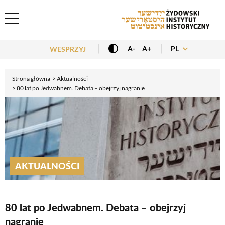
Header Menu
PL
A-
A+
WESPRZYJ
Strona główna
Aktualności
80 lat po Jedwabnem. Debata – obejrzyj nagranie
AKTUALNOŚCI
80 lat po Jedwabnem. Debata – obejrzyj
nagranie