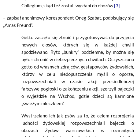
Collegium, skąd też zostali wysłani do obozów.
[3]
– zapisał anonimowy korespondent Oneg Szabat, podpisujący się
„Amas Freund”.
Getto zaczęło się zbroić i przygotowywać do przyjęcia
nowych ciosów, których się w każdej chwili
spodziewano. Ryto „bunkry” podziemne, by można się
było schronić w niebezpiecznych chwilach. Oczyszczono
getto od własnych zdrajców, gestapowców żydowskich,
którzy w celu niedopuszczenia myśli o oporze,
rozpowszechniali w czasie akcji przesiedleńczej
fałszywe pogłoski o zakończeniu akcji, szerzyli bajeczki
o wyjeździe na Wschód, gdzie dzieci są karmione
„świeżym mleczkiem”.
Wystrzelano ich jak psów za to, że celem rozbrojenia
ludności żydowskiej rozpowszechniali bajeczki o
obozach Żydów warszawskich w rozmaitych