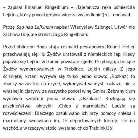
– zapisał Emanuel Ringelblum. – „Tajemnicza ręka uśmierciła
Lejkina, który ponosi główną winę za wysiedlenie”
[5]
– dodawał.
Prozę
Sąd nad Lejkinem
napisał Władysław Szlengel. Utwór nie
zachował się, ale streszcza go Ringelblum:
Przed obliczem Boga stają rozmaici gestapowcy. Kohn i Heller
przechwalają się, ilu Żydów uratowali z niemieckich łap. Kiedy
pojawia się Lejkin, w tłumie powstaje zgiełk. Przybiegają tysiące
Żydów wymordowanych w Treblince. Lejkin milczy. Z jego
ściśniętej krtani wyrywa się tylko jedno słowo: „Rozkaz”, to
znaczy wszystko, co czynił, wykonywał w myśl rozkazu, nie z
własnej inicjatywy, za wszystko ponosi winę Gmina. Zebrany tłum
wymawia szeptem jedno słowo: „Oszukani”. Rozlegają się
przekleństwa, okrzyki: „Chleb z marmoladą”. Ludzie są
rozwścieczeni: Dlaczego oszukiwano ich przy pomocy chleba i
marmolady, wmawiano im, że deportowanych kieruje się na
wschód, a w rzeczywistości wysłano ich do Treblinki.
[6]