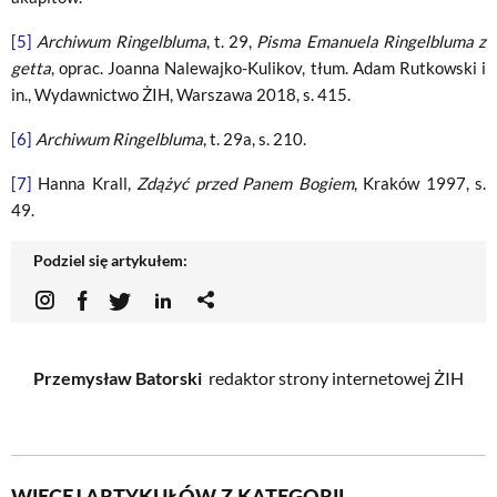
[5]
Archiwum Ringelbluma
, t. 29,
Pisma Emanuela Ringelbluma z
getta
, oprac. Joanna Nalewajko-Kulikov, tłum. Adam Rutkowski i
in., Wydawnictwo ŻIH, Warszawa 2018, s. 415.
[6]
Archiwum Ringelbluma
, t. 29a, s. 210.
[7]
Hanna Krall,
Zdążyć przed Panem Bogiem
, Kraków 1997, s.
49.
Podziel się artykułem:
Przemysław Batorski
redaktor strony internetowej ŻIH
WIĘCEJ ARTYKUŁÓW Z KATEGORII