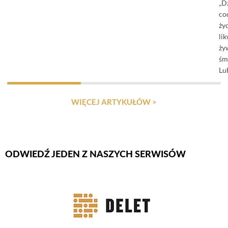
„D
co
ży
li
ży
śm
Lu
WIĘCEJ ARTYKUŁÓW >
ODWIEDŹ JEDEN Z NASZYCH SERWISÓW
Firmy Rotator