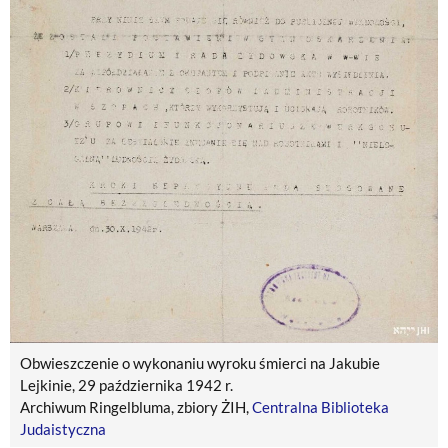
Obwieszczenie o wykonaniu wyroku śmierci na Jakubie
Lejkinie, 29 października 1942 r.
Archiwum Ringelbluma, zbiory ŻIH,
Centralna Biblioteka
Judaistyczna