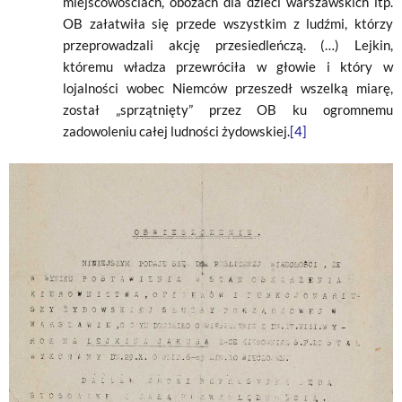
miejscowościach, obozach dla dzieci warszawskich itp.
OB załatwiła się przede wszystkim z ludźmi, którzy
przeprowadzali akcję przesiedleńczą. (…) Lejkin,
któremu władza przewróciła w głowie i który w
lojalności wobec Niemców przeszedł wszelką miarę,
został „sprzątnięty” przez OB ku ogromnemu
zadowoleniu całej ludności żydowskiej.
[4]