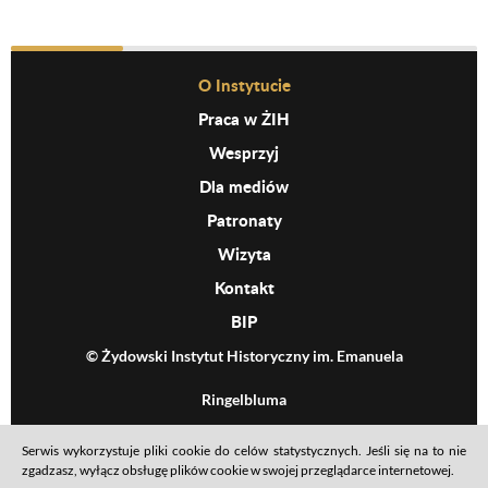
Before Footer Menu
O Instytucie
Praca w ŻIH
Wesprzyj
Dla mediów
Patronaty
Wizyta
Kontakt
BIP
© Żydowski Instytut Historyczny im. Emanuela
Ringelbluma
Serwis wykorzystuje pliki cookie do celów statystycznych. Jeśli się na to nie
Footer menu
Mapa serwisu
Polityka prywatności
Deklaracja dostępności
zgadzasz, wyłącz obsługę plików cookie w swojej przeglądarce internetowej.