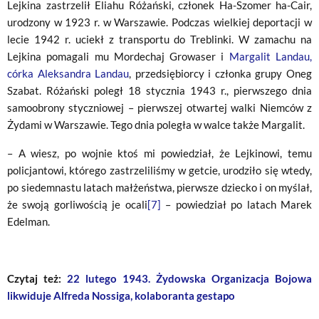
Lejkina zastrzelił Eliahu Różański, członek Ha-Szomer ha-Cair,
urodzony w 1923 r. w Warszawie. Podczas wielkiej deportacji w
lecie 1942 r. uciekł z transportu do Treblinki. W zamachu na
Lejkina pomagali mu Mordechaj Growaser i
Margalit Landau,
córka Aleksandra Landau
, przedsiębiorcy i członka grupy Oneg
Szabat. Różański poległ 18 stycznia 1943 r., pierwszego dnia
samoobrony styczniowej – pierwszej otwartej walki Niemców z
Żydami w Warszawie. Tego dnia poległa w walce także Margalit.
– A wiesz, po wojnie ktoś mi powiedział, że Lejkinowi, temu
policjantowi, którego zastrzeliliśmy w getcie, urodziło się wtedy,
po siedemnastu latach małżeństwa, pierwsze dziecko i on myślał,
że swoją gorliwością je ocali
[7]
– powiedział po latach Marek
Edelman.
Czytaj też:
22 lutego 1943. Żydowska Organizacja Bojowa
likwiduje Alfreda Nossiga, kolaboranta gestapo