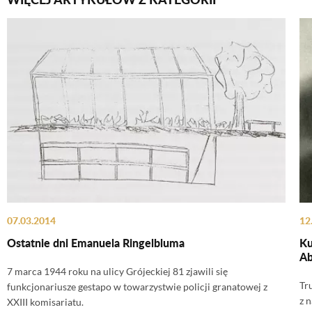
07.03.2014
12
Ostatnie dni Emanuela Ringelbluma
Ku
Ab
7 marca 1944 roku na ulicy Grójeckiej 81 zjawili się
Tr
funkcjonariusze gestapo w towarzystwie policji granatowej z
z 
XXIII komisariatu.