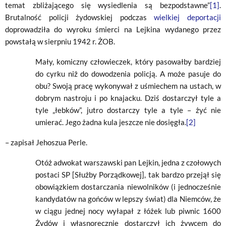
temat zbliżającego się wysiedlenia są bezpodstawne”
[1]
.
Brutalność policji żydowskiej podczas
wielkiej deportacji
doprowadziła do wyroku śmierci na Lejkina wydanego przez
powstałą w sierpniu 1942 r. ŻOB.
Mały, komiczny człowieczek, który pasowałby bardziej
do cyrku niż do dowodzenia policją. A może pasuje do
obu? Swoją pracę wykonywał z uśmiechem na ustach, w
dobrym nastroju i po knajacku. Dziś dostarczył tyle a
tyle „łebków”, jutro dostarczy tyle a tyle – żyć nie
umierać. Jego żadna kula jeszcze nie dosięgła.
[2]
– zapisał Jehoszua Perle.
Otóż adwokat warszawski pan Lejkin, jedna z czołowych
postaci SP [Służby Porządkowej], tak bardzo przejął się
obowiązkiem dostarczania niewolników (i jednocześnie
kandydatów na gońców w lepszy świat) dla Niemców, że
w ciągu jednej nocy wyłapał z łóżek lub piwnic 1600
Żydów i własnoręcznie dostarczył ich żywcem do