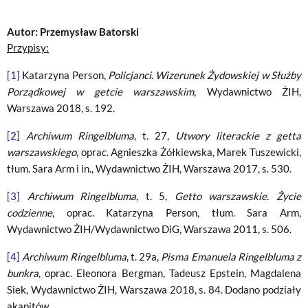
Autor: Przemysław Batorski
Przypisy:
[1]
Katarzyna Person,
Policjanci. Wizerunek Żydowskiej w Służby
Porządkowej w getcie warszawskim
, Wydawnictwo ŻIH,
Warszawa 2018, s. 192.
[2]
Archiwum Ringelbluma
, t. 27,
Utwory literackie z getta
warszawskiego
, oprac. Agnieszka Żółkiewska, Marek Tuszewicki,
tłum. Sara Arm i in., Wydawnictwo ŻIH, Warszawa 2017, s. 530.
[3]
Archiwum Ringelbluma
, t. 5,
Getto warszawskie. Życie
codzienne
, oprac. Katarzyna Person, tłum. Sara Arm,
Wydawnictwo ŻIH/Wydawnictwo DiG, Warszawa 2011, s. 506.
[4]
Archiwum Ringelbluma
, t. 29a,
Pisma Emanuela Ringelbluma z
bunkra
, oprac. Eleonora Bergman, Tadeusz Epstein, Magdalena
Siek, Wydawnictwo ŻIH, Warszawa 2018, s. 84. Dodano podziały
akapitów.