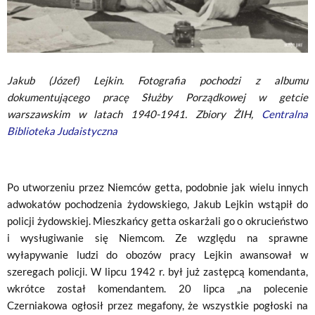
Jakub (Józef) Lejkin. Fotografia pochodzi z albumu
dokumentującego pracę Służby Porządkowej w getcie
warszawskim w latach 1940-1941. Zbiory ŻIH,
Centralna
Biblioteka Judaistyczna
Po utworzeniu przez Niemców getta, podobnie jak wielu innych
adwokatów pochodzenia żydowskiego, Jakub Lejkin wstąpił do
policji żydowskiej. Mieszkańcy getta oskarżali go o okrucieństwo
i wysługiwanie się Niemcom. Ze względu na sprawne
wyłapywanie ludzi do obozów pracy Lejkin awansował w
szeregach policji. W lipcu 1942 r. był już zastępcą komendanta,
wkrótce został komendantem. 20 lipca „na polecenie
Czerniakowa ogłosił przez megafony, że wszystkie pogłoski na