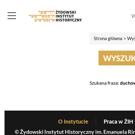
Strona główna
Wys
WYSZU
Szukana fraza:
ducho
O Instytucie
Praca w ŻIH
Before Footer Menu
© Żydowski Instytut Historyczny im. Emanuela Ri