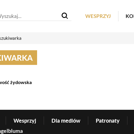
Header M
WESPRZYJ
KO
zukiwarka
KIWARKA
wość żydowska
Wesprzyj
Dla mediów
Patronaty
ngelbluma