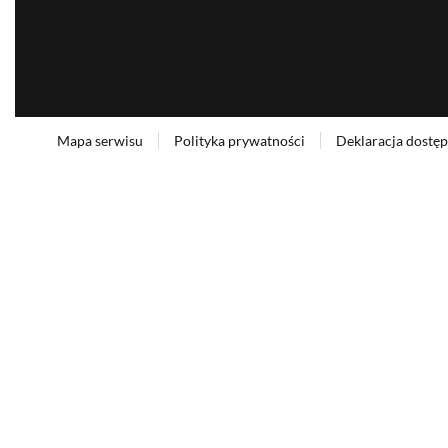
MKiDN
Mapa serwisu
Polityka prywatności
Deklaracja dostę
Footer menu