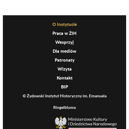
Before Footer Menu
O Instytucie
Praca w ŻIH
Wesprzyj
Dla mediów
Patronaty
Wizyta
Kontakt
BIP
© Żydowski Instytut Historyczny im. Emanuela
Ringelbluma
MKiDN