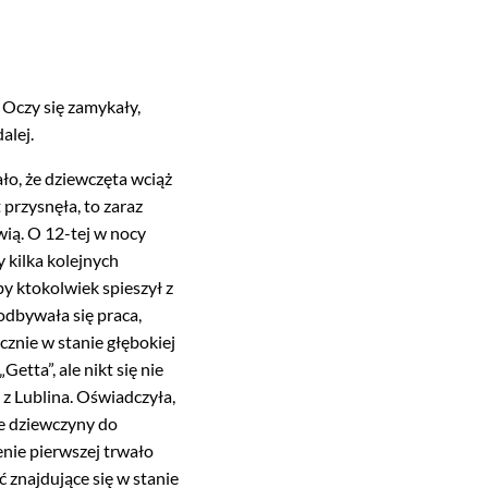
 Oczy się zamykały,
alej.
ło, że dziewczęta wciąż
t przysnęła, to zaraz
wią. O 12-tej w nocy
 kilka kolejnych
by ktokolwiek spieszył z
odbywała się praca,
cznie w stanie głębokiej
tta”, ale nikt się nie
 z Lublina. Oświadczyła,
e dziewczyny do
enie pierwszej trwało
 znajdujące się w stanie