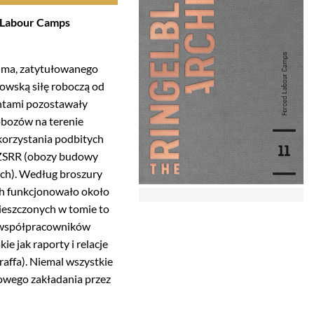
d Labour Camps
luma, zatytułowanego
owską siłę roboczą od
mentami pozostawały
obozów na terenie
korzystania podbitych
z ZSRR (obozy budowy
ch). Według broszury
h funkcjonowało około
eszczonych w tomie to
z współpracowników
 jak raporty i relacje
raffa). Niemal wszystkie
sowego zakładania przez