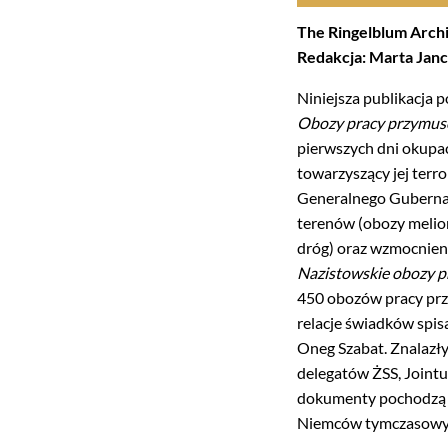
The Ringelblum Arch
Redakcja: Marta Jan
Niniejsza publikacja 
Obozy pracy przymus
pierwszych dni okupacj
towarzyszący jej terr
Generalnego Gubernat
terenów (obozy melior
dróg) oraz wzmocnien
Nazistowskie obozy p
450 obozów pracy pr
relacje świadków spi
Oneg Szabat. Znalazły
delegatów ŻSS, Jointu
dokumenty pochodzą z 
Niemców tymczasowyc