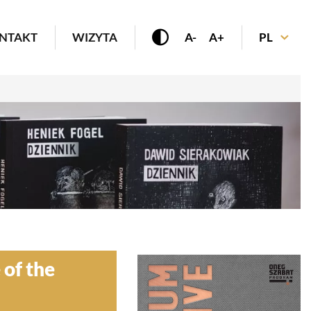
enu
NTAKT
WIZYTA
A-
A+
PL
of the