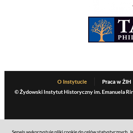
O Instytucie
Praca w ŻIH
Before Footer Menu
© Żydowski Instytut Historyczny im. Emanuela Ri
MKiDN
Serwis wykorzystuje pliki cookie do celów statystycznych. Je