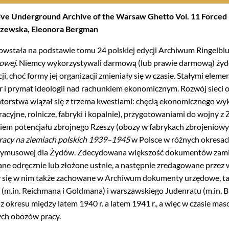
ive Underground Archive of the Warsaw Ghetto Vol. 11 Force
czewska, Eleonora Bergman
powstała na podstawie tomu 24 polskiej edycji Archiwum Ringelb
owej
. Niemcy wykorzystywali darmową (lub prawie darmową) żyd
i, choć formy jej organizacji zmieniały się w czasie. Stałymi ele
or i prymat ideologii nad rachunkiem ekonomicznym. Rozwój sieci 
orstwa wiązał się z trzema kwestiami: chęcią ekonomicznego wy
acyjne, rolnicze, fabryki i kopalnie), przygotowaniami do wojny 
iem potencjału zbrojnego Rzeszy (obozy w fabrykach zbrojeniowy
racy na ziemiach polskich 1939–1945
w Polsce w różnych okresac
zymusowej dla Żydów. Zdecydowana większość dokumentów zami
sane odręcznie lub złożone ustnie, a następnie zredagowane prze
 się w nim także zachowane w Archiwum dokumenty urzędowe, takie
 (m.in. Reichmana i Goldmana) i warszawskiego Judenratu (m.in. B
okresu między latem 1940 r. a latem 1941 r., a więc w czasie ma
h obozów pracy.