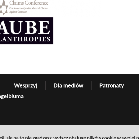
Wesprzyj
Dla mediów
Patronaty
ngelbluma
śli się na to nie zgadzasz, wyłącz obsługę plików cookie w swojej 