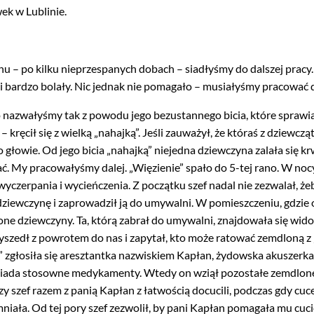
ek w Lublinie.
nu – po kilku nieprzespanych dobach – siadłyśmy do dalszej pracy.
 i bardzo bolały. Nic jednak nie pomagało – musiałyśmy pracować d
go nazwałyśmy tak z powodu jego bezustannego bicia, które sprawia
” – kręcił się z wielką „nahajką”. Jeśli zauważył, że któraś z dziewczą
o głowie. Od jego bicia „nahajką” niejedna dziewczyna zalała się kr
ać. My pracowałyśmy dalej. „Więzienie” spało do 5-tej rano. W nocy
yczerpania i wycieńczenia. Z początku szef nadal nie zezwalał, że
ziewczynę i zaprowadził ją do umywalni. W pomieszczeniu, gdzie 
one dziewczyny. Ta, którą zabrał do umywalni, znajdowała się wido
szedł z powrotem do nas i zapytał, kto może ratować zemdloną z „Ge
” zgłosiła się aresztantka nazwiskiem Kapłan, żydowska akuszerka
posiada stosowne medykamenty. Wtedy on wziął pozostałe zemdlon
y szef razem z panią Kapłan z łatwością docucili, podczas gdy cuc
niała. Od tej pory szef zezwolił, by pani Kapłan pomagała mu cucić