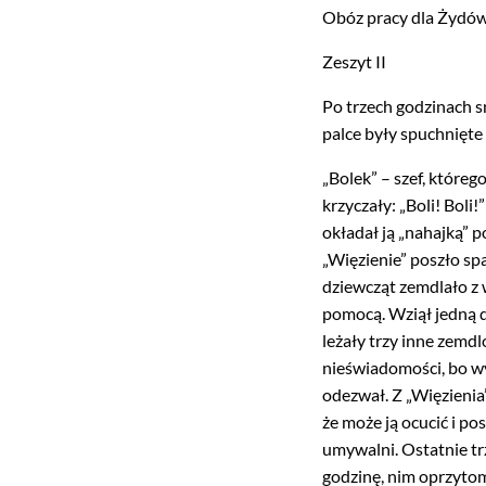
Obóz pracy dla Żydów
Zeszyt II
Po trzech godzinach s
palce były spuchnięte
„Bolek” – szef, które
krzyczały: „Boli! Boli!
okładał ją „nahajką” p
„Więzienie” poszło sp
dziewcząt zemdlało z w
pomocą. Wziął jedną d
leżały trzy inne zemdl
nieświadomości, bo wy
odezwał. Z „Więzienia
że może ją ocucić i 
umywalni. Ostatnie trz
godzinę, nim oprzytom