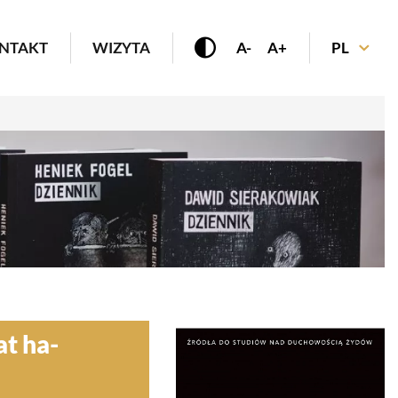
enu
NTAKT
WIZYTA
A-
A+
PL
at ha-