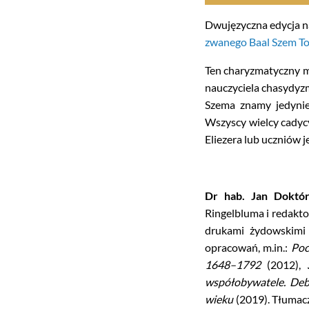
Dwujęzyczna edycja na
zwanego Baal Szem T
Ten charyzmatyczny mi
nauczyciela chasydyzm
Szema znamy jedynie 
Wszyscy wielcy cadycy
Eliezera lub uczniów 
Dr hab. Jan Doktó
Ringelbluma i redakt
drukami żydowskimi o
opracowań, m.in.:
Poc
1648–1792
(2012),
współobywatele. Deb
wieku
(2019). Tłumacz