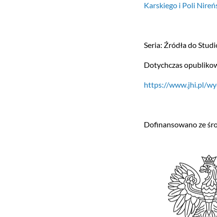
Karskiego i Poli Nireńs
Seria: Źródła do Stu
Dotychczas opublikow
https://www.jhi.pl/w
Dofinansowano ze ś