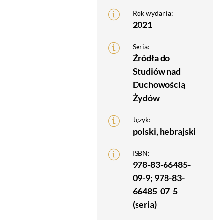
Rok wydania:
2021
Seria:
Źródła do
Studiów nad
Duchowością
Żydów
Język:
polski, hebrajski
ISBN:
978-83-66485-
09-9; 978-83-
66485-07-5
(seria)