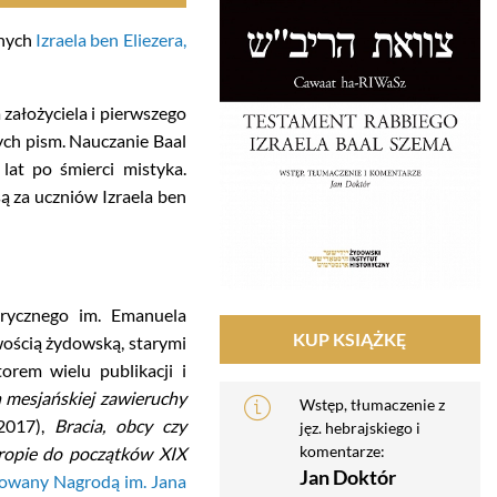
jnych
Izraela ben Eliezera,
założyciela i pierwszego
ych pism. Nauczanie Baal
lat po śmierci mistyka.
ą za uczniów Izraela ben
rycznego im. Emanuela
KUP KSIĄŻKĘ
wością żydowską, starymi
orem wielu publikacji i
h mesjańskiej zawieruchy
Wstęp, tłumaczenie z
2017),
Bracia, obcy czy
jęz. hebrajskiego i
komentarze:
ropie do początków XIX
Jan Doktór
owany Nagrodą im. Jana