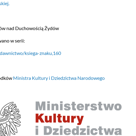
kiej.
diów nad Duchowością Żydów
ano w serii:
ydawnictwo/ksiega-znaku,160
rodków
Ministra Kultury i Dziedzictwa Narodowego