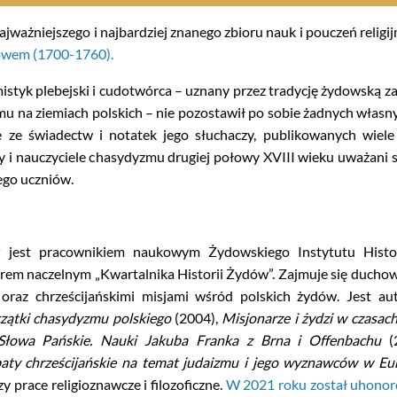
jważniejszego i najbardziej znanego zbioru nauk i pouczeń religi
owem (1700-1760).
styk plebejski i cudotwórca – uznany przez tradycję żydowską za 
u na ziemiach polskich – nie pozostawił po sobie żadnych własn
ze świadectw i notatek jego słuchaczy, publikowanych wiele 
 i nauczyciele chasydyzmu drugiej połowy XVIII wieku uważani s
jego uczniów.
r
jest pracownikiem naukowym Żydowskiego Instytutu Histo
orem naczelnym „Kwartalnika Historii Żydów”. Zajmuje się ducho
raz chrześcijańskimi misjami wśród polskich żydów. Jest aut
zątki chasydyzmu polskiego
(2004),
Misjonarze i żydzi w czasac
Słowa Pańskie. Nauki Jakuba Franka z Brna i Offenbachu
(
aty chrześcijańskie na temat judaizmu i jego wyznawców w Eu
y prace religioznawcze i filozoficzne.
W 2021 roku został uhonor