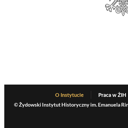
O Instytucie
Praca w ŻIH
Before Footer Menu
© Żydowski Instytut Historyczny im. Emanuela Ri
MKiDN