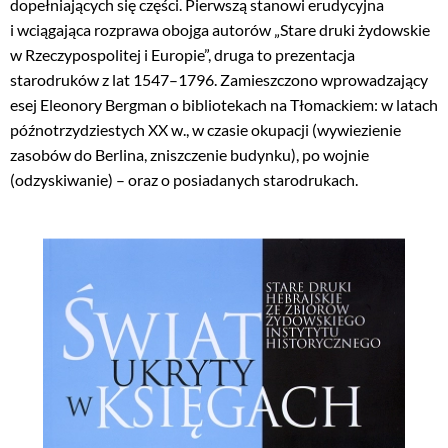
dopełniających się części. Pierwszą stanowi erudycyjna
i wciągająca rozprawa obojga autorów „Stare druki żydowskie
w Rzeczypospolitej i Europie”, druga to prezentacja
starodruków z lat 1547–1796. Zamieszczono wprowadzający
esej Eleonory Bergman o bibliotekach na Tłomackiem: w latach
późnotrzydziestych XX w., w czasie okupacji (wywiezienie
zasobów do Berlina, zniszczenie budynku), po wojnie
(odzyskiwanie) – oraz o posiadanych starodrukach.