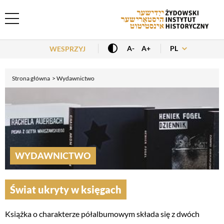
Header Menu
PL
A-
A+
WESPRZYJ
Strona główna
Wydawnictwo
WYDAWNICTWO
Świat ukryty w księgach
Książka o charakterze półalbumowym składa się z dwóch