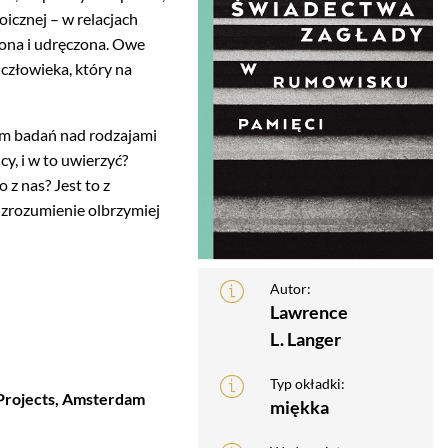
oicznej – w relacjach
zona i udręczona. Owe
 człowieka, który na
rem badań nad rodzajami
cy, i w to uwierzyć?
z nas? Jest to z
 zrozumienie olbrzymiej
Autor:
Lawrence
L. Langer
Typ okładki:
 Projects, Amsterdam
miękka