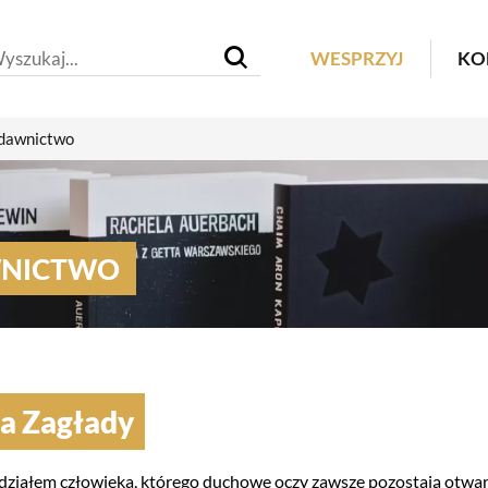
Header M
WESPRZYJ
KO
awnictwo
NICTWO
a Zagłady
działem człowieka, którego duchowe oczy zawsze pozostają otwarte