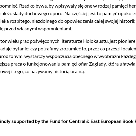
zapomnieć. Rzadko bywa, by wpisywały się one w rodzaj pamięci her
aleźć ślady duchowego oporu. Najczęściej jest to pamięć upokor
eka rozbitego, niezdolnego do opowiedzenia całej swojej historii;
się przed własnymi wspomnieniami.
utor wielu prac poświęconych literaturze Holokaustu, jest pionie
Zadaje pytanie: czy potrafimy zrozumieć to, przez co przeszli ocaleń
urodzonym, wystarczy współczucia obecnego w wyobraźni każdego 
jsza praca o funkcjonowaniu pamięci ofiar Zagłady, która ułatwia
owej i tego, co nazywamy historią oralną.
kindly supported by the Fund for Central & East European Book