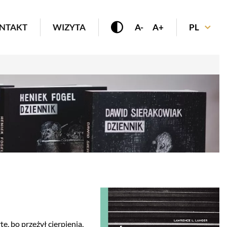
enu
NTAKT
WIZYTA
A-
A+
PL
, bo przeżył cierpienia,