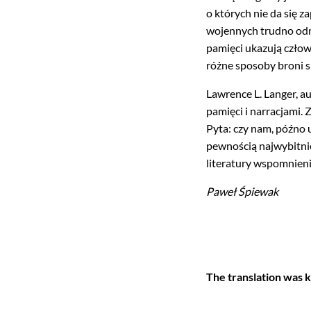
o których nie da się 
wojennych trudno odn
pamięci ukazują człowi
różne sposoby broni 
Lawrence L. Langer, a
pamięci i narracjami. 
Pyta: czy nam, późno 
pewnością najwybitnie
literatury wspomnieni
Paweł Śpiewak
The translation was 