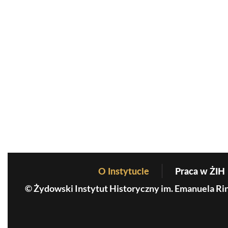
O Instytucie
Praca w ŻIH
Before Footer Menu
© Żydowski Instytut Historyczny im. Emanuela Ri
MKiDN