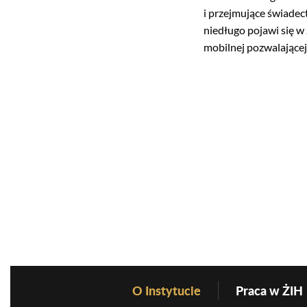
i przejmujące świadec
niedługo pojawi się w
mobilnej pozwalającej
O Instytucie
Praca w ŻIH
Before Footer Menu