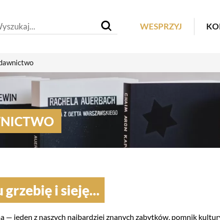
Header M
WESPRZYJ
KO
awnictwo
NICTWO
grzebię i sieję...
 — jeden z naszych najbardziej znanych zabytków, pomnik kultur