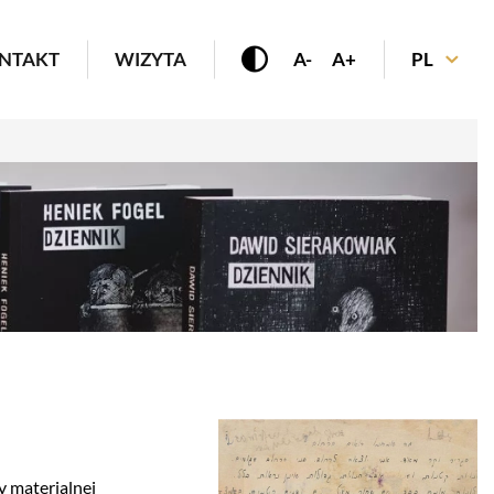
enu
NTAKT
WIZYTA
A-
A+
PL
y materialnej