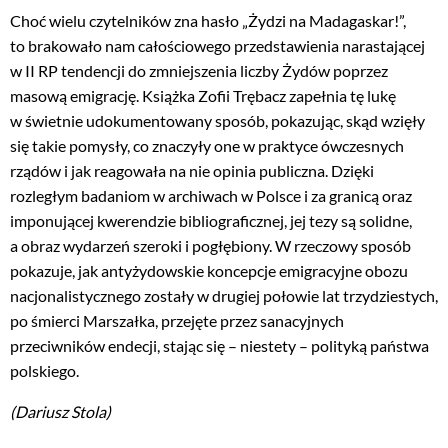
Choć wielu czytelników zna hasło „Żydzi na Madagaskar!”,
to brakowało nam całościowego przedstawienia narastającej
w II RP tendencji do zmniejszenia liczby Żydów poprzez
masową emigrację. Książka Zofii Trębacz zapełnia tę lukę
w świetnie udokumentowany sposób, pokazując, skąd wzięły
się takie pomysły, co znaczyły one w praktyce ówczesnych
rządów i jak reagowała na nie opinia publiczna. Dzięki
rozległym badaniom w archiwach w Polsce i za granicą oraz
imponującej kwerendzie bibliograficznej, jej tezy są solidne,
a obraz wydarzeń szeroki i pogłębiony. W rzeczowy sposób
pokazuje, jak antyżydowskie koncepcje emigracyjne obozu
nacjonalistycznego zostały w drugiej połowie lat trzydziestych,
po śmierci Marszałka, przejęte przez sanacyjnych
przeciwników endecji, stając się – niestety – polityką państwa
polskiego.
(Dariusz Stola
)