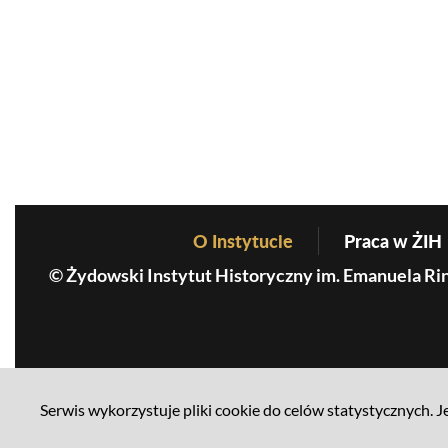
O Instytucie
Praca w ŻIH
Before Footer Menu
© Żydowski Instytut Historyczny im. Emanuela Ri
MKiDN
Serwis wykorzystuje pliki cookie do celów statystycznych. Je
Mapa serwisu
Polityka prywatności
Deklaracja dostę
Footer menu