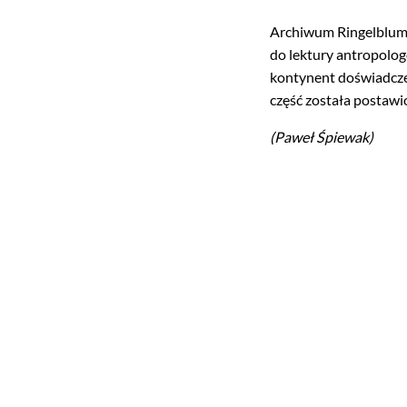
Archiwum Ringelbluma
do lektury antropologó
kontynent doświadczeni
część została postawi
(Paweł Śpiewak)