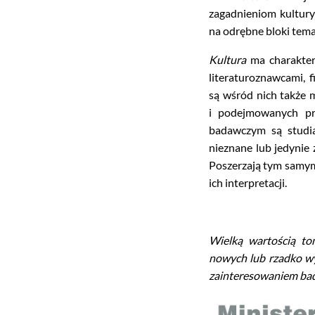
zagadnieniom kultury
na odrębne bloki tematy
Kultura
ma charakter 
literaturoznawcami, f
są wśród nich także 
i podejmowanych pr
badawczym są studia
nieznane lub jedynie
Poszerzają tym samym
ich interpretacji.
Wielką wartością t
nowych lub rzadko wy
zainteresowaniem bad