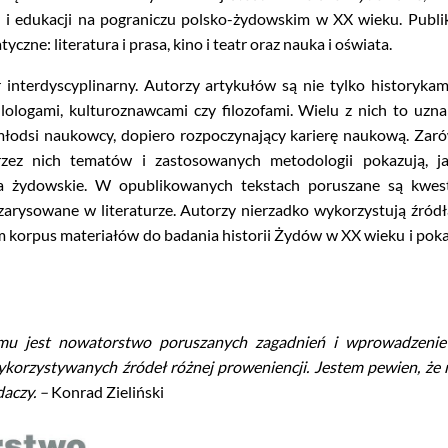
 i edukacji na pograniczu polsko-żydowskim w XX wieku. Publik
czne: literatura i prasa, kino i teatr oraz nauka i oświata.
interdyscyplinarny. Autorzy artykułów są nie tylko historykami
ilologami, kulturoznawcami czy filozofami. Wielu z nich to uznan
młodsi naukowcy, dopiero rozpoczynający karierę naukową. Zar
zez nich tematów i zastosowanych metodologii pokazują, ja
 żydowskie. W opublikowanych tekstach poruszane są kwest
 zarysowane w literaturze. Autorzy nierzadko wykorzystują źród
 korpus materiałów do badania historii Żydów w XX wieku i pok
omu jest nowatorstwo poruszanych zagadnień i wprowadzeni
korzystywanych źródeł różnej proweniencji. Jestem pewien, że r
aczy. –
Konrad Zieliński