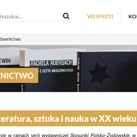
Header M
WESPRZYJ
KO
awnictwo
NICTWO
teratura, sztuka i nauka w XX wieku
się w ramach serii wydawniczej
Stosunki Polsko-Żydowskie
, w