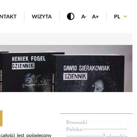
enu
NTAKT
WIZYTA
A-
A+
PL
 całości jest poświęcony