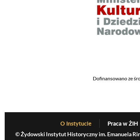
Dofinansowano ze ś
O Instytucie
Praca w ŻIH
Before Footer Menu
© Żydowski Instytut Historyczny im. Emanuela Ri