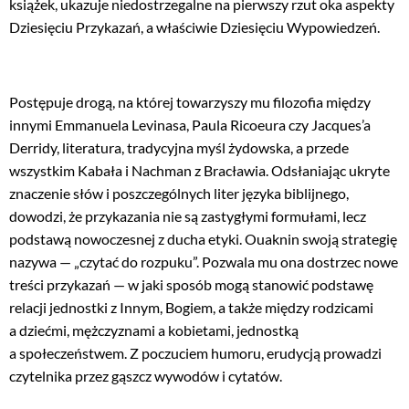
książek, ukazuje niedostrzegalne na pierwszy rzut oka aspekty
Dziesięciu Przykazań, a właściwie Dziesięciu Wypowiedzeń.
Postępuje drogą, na której towarzyszy mu filozofia między
innymi Emmanuela Levinasa, Paula Ricoeura czy Jacques’a
Derridy, literatura, tradycyjna myśl żydowska, a przede
wszystkim Kabała i Nachman z Bracławia. Odsłaniając ukryte
znaczenie słów i poszczególnych liter języka biblijnego,
dowodzi, że przykazania nie są zastygłymi formułami, lecz
podstawą nowoczesnej z ducha etyki. Ouaknin swoją strategię
nazywa — „czytać do rozpuku”. Pozwala mu ona dostrzec nowe
treści przykazań — w jaki sposób mogą stanowić podstawę
relacji jednostki z Innym, Bogiem, a także między rodzicami
a dziećmi, mężczyznami a kobietami, jednostką
a społeczeństwem. Z poczuciem humoru, erudycją prowadzi
czytelnika przez gąszcz wywodów i cytatów.