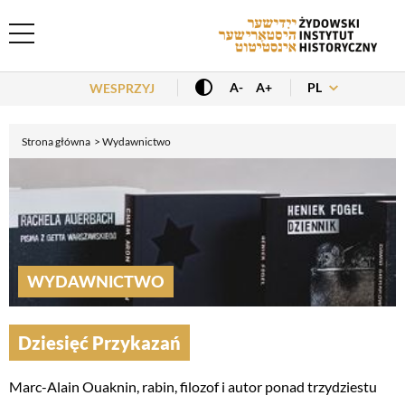
Header Menu
PL
A-
A+
WESPRZYJ
Strona główna
Wydawnictwo
WYDAWNICTWO
Dziesięć Przykazań
Marc-Alain Ouaknin, rabin, filozof i autor ponad trzydziestu