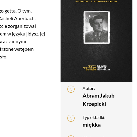
go getta. O tym,
 Racheli Auerbach.
tcie zorganizował
 w języku jidysz, jej
wraz z innymi
patrzone wstępem
sło.
Autor:
Abram Jakub
Krzepicki
Typ okładki:
miękka