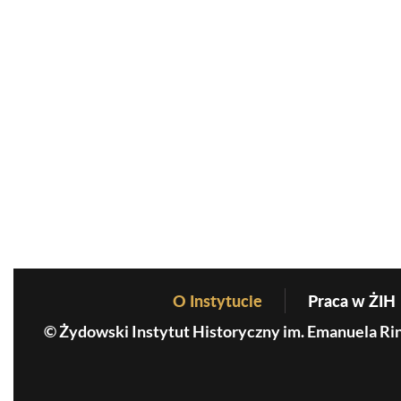
O Instytucie
Praca w ŻIH
Before Footer Menu
© Żydowski Instytut Historyczny im. Emanuela Ri
MKiDN