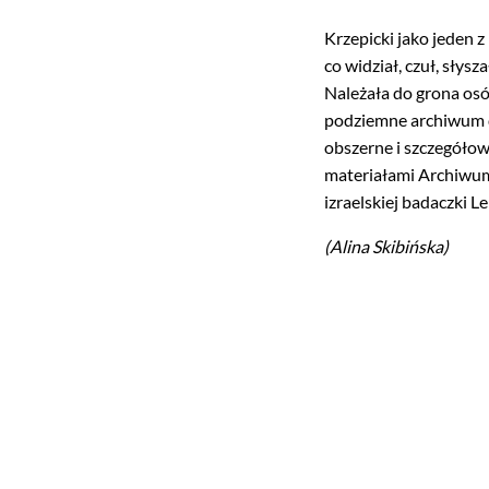
Krzepicki jako jeden z
co widział, czuł, słys
Należała do grona osó
podziemne archiwum do
obszerne i szczegółow
materiałami Archiwum
izraelskiej badaczki Le
(Alina Skibińska)