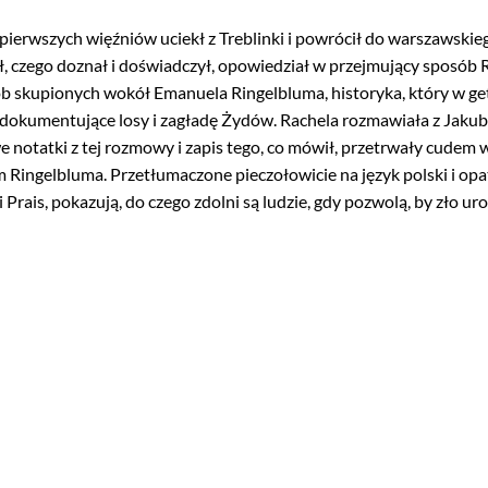
 pierwszych więźniów uciekł z Treblinki i powrócił do warszawskie
zał, czego doznał i doświadczył, opowiedział w przejmujący sposób
b skupionych wokół Emanuela Ringelbluma, historyka, który w ge
kumentujące losy i zagładę Żydów. Rachela rozmawiała z Jakubem
e notatki z tej rozmowy i zapis tego, co mówił, przetrwały cudem 
 Ringelbluma. Przetłumaczone pieczołowicie na język polski i o
i Prais, pokazują, do czego zdolni są ludzie, gdy pozwolą, by zło uro