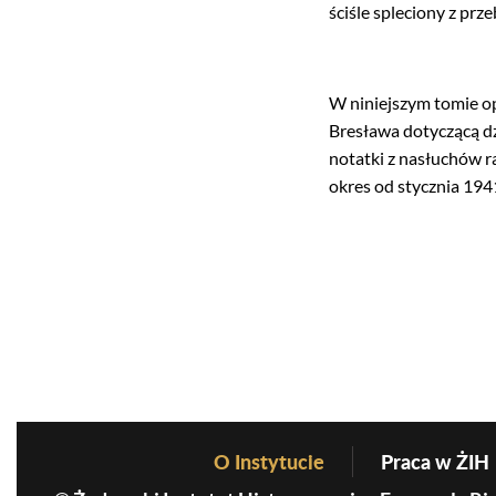
ściśle spleciony z pr
W niniejszym tomie o
Bresława dotyczącą d
notatki z nasłuchów r
okres od stycznia 194
O Instytucie
Praca w ŻIH
Before Footer Menu