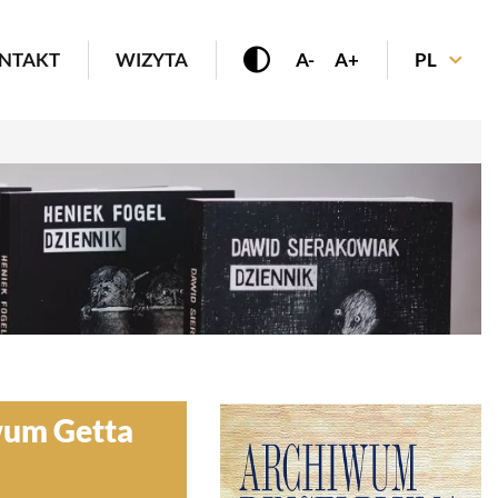
enu
NTAKT
WIZYTA
A-
A+
PL
wum Getta