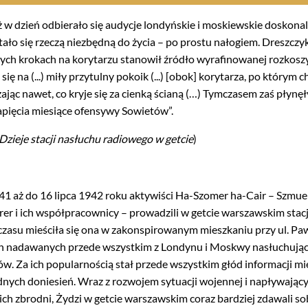
ż w dzień odbierało się audycje londyńskie i moskiewskie dosko
tało się rzeczą niezbędną do życia – po prostu nałogiem. Dreszczy
szych krokach na korytarzu stanowił źródło wyrafinowanej rozkosz
ię na (...) miły przytulny pokoik (...) [obok] korytarza, po którym cho
ając nawet, co kryje się za cienką ścianą (…) Tymczasem zaś płynę
apięcia miesiące ofensywy Sowietów”.
Dzieje stacji nasłuchu radiowego w getcie
)
41 aż do 16 lipca 1942 roku aktywiści Ha-Szomer ha-Cair – Szmue
rer i ich współpracownicy – prowadzili w getcie warszawskim sta
czasu mieściła się ona w zakonspirowanym mieszkaniu przy ul. Pawi
 nadawanych przede wszystkim z Londynu i Moskwy nasłuchując
w. Za ich popularnością stał przede wszystkim głód informacji m
dnych doniesień. Wraz z rozwojem sytuacji wojennej i napływają
h zbrodni, Żydzi w getcie warszawskim coraz bardziej zdawali sobi