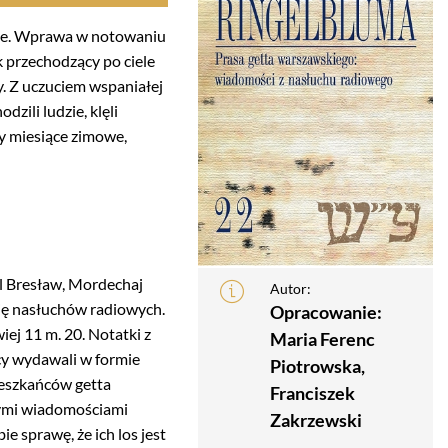
nale. Wprawa w notowaniu
k przechodzący po ciele
y. Z uczuciem wspaniałej
dzili ludzie, klęli
ły miesiące zimowe,
l Bresław, Mordechaj
Autor:
cję nasłuchów radiowych.
Opracowanie:
ej 11 m. 20. Notatki z
Maria Ferenc
y wydawali w formie
Piotrowska,
ieszkańców getta
Franciszek
cymi wiadomościami
Zakrzewski
e sprawę, że ich los jest