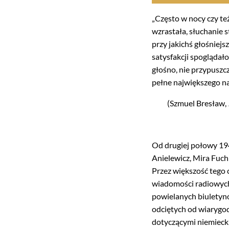
„Często w nocy czy te
wzrastała, słuchanie s
przy jakichś głośniej
satysfakcji spoglądało s
głośno, nie przypuszcz
pełne największego n
(Szmuel Bresław,
Od drugiej połowy 19
Anielewicz, Mira Fuch
Przez większość tego 
wiadomości radiowych
powielanych biuletynó
odciętych od wiarygo
dotyczącymi niemieckic