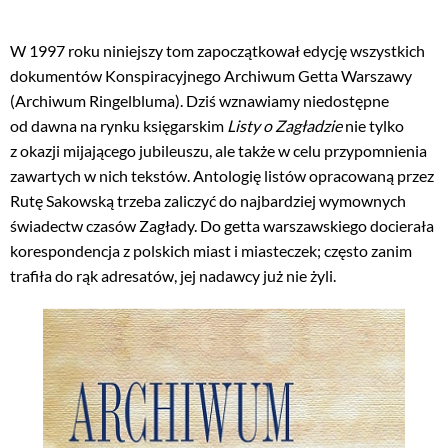
W 1997 roku niniejszy tom zapoczątkował edycję wszystkich
dokumentów Konspiracyjnego Archiwum Getta Warszawy
(Archiwum Ringelbluma). Dziś wznawiamy niedostępne
od dawna na rynku księgarskim
Listy o Zagładzie
nie tylko
z okazji mijającego jubileuszu, ale także w celu przypomnienia
zawartych w nich tekstów. Antologię listów opracowaną przez
Rutę Sakowską trzeba zaliczyć do najbardziej wymownych
świadectw czasów Zagłady. Do getta warszawskiego docierała
korespondencja z polskich miast i miasteczek; często zanim
trafiła do rąk adresatów, jej nadawcy już nie żyli.