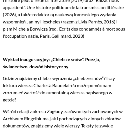
l’histoire peut dire de la littérature (2019) oraz "Balzac nous
appartient". Une histoire politique de la transmission littéraire
(2026), a także redaktorką naukową francuskiego wydania
wspomnień Janiny Hescheles (razem z Livią Parnès, 2016) i
pism Michela Borwicza (red., Ecrits des condamnés à mort sous
l'occupation nazie, Paris, Gallimard, 2023)
Wykład inauguracyjny: „Chleb ze snów”. Poezja,
świadectwo, dowód historyczny.
Gdzie znajdziemy chleb z wyrażenia „chleb ze snów”? I czy
lektura wiersza Charles’a Baudelaire’a może pomóc nam
zrozumieć wartość dokumentalną wiersza napisanego w
getcie?
Wśród relacji z okresu Zagłady, zarówno tych zachowanych w
Archiwum Ringelbluma, jak i pochodzących z innych zbiorów
dokumentów, znajdziemy wiele wierszy. Teksty te zwykle