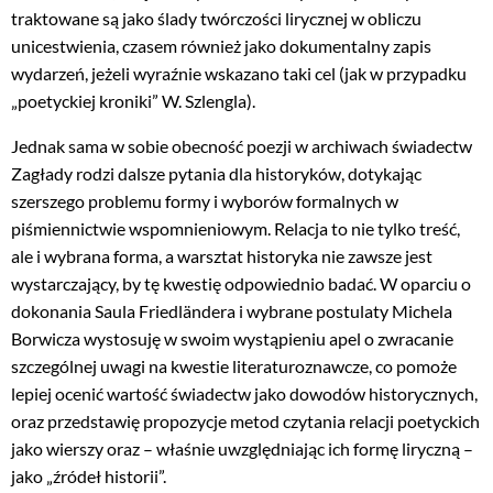
traktowane są jako ślady twórczości lirycznej w obliczu
unicestwienia, czasem również jako dokumentalny zapis
wydarzeń, jeżeli wyraźnie wskazano taki cel (jak w przypadku
„poetyckiej kroniki” W. Szlengla).
Jednak sama w sobie obecność poezji w archiwach świadectw
Zagłady rodzi dalsze pytania dla historyków, dotykając
szerszego problemu formy i wyborów formalnych w
piśmiennictwie wspomnieniowym. Relacja to nie tylko treść,
ale i wybrana forma, a warsztat historyka nie zawsze jest
wystarczający, by tę kwestię odpowiednio badać. W oparciu o
dokonania Saula Friedländera i wybrane postulaty Michela
Borwicza wystosuję w swoim wystąpieniu apel o zwracanie
szczególnej uwagi na kwestie literaturoznawcze, co pomoże
lepiej ocenić wartość świadectw jako dowodów historycznych,
oraz przedstawię propozycje metod czytania relacji poetyckich
jako wierszy oraz – właśnie uwzględniając ich formę liryczną –
jako „źródeł historii”.