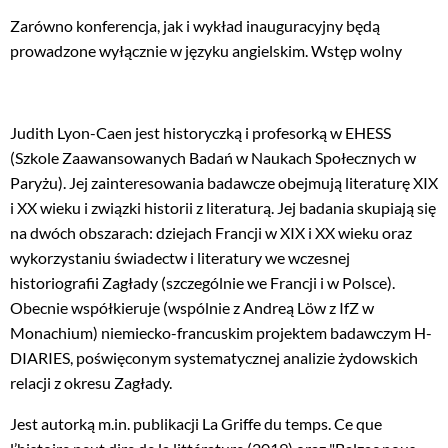
Zarówno konferencja, jak i wykład inauguracyjny będą
prowadzone wyłącznie w języku angielskim. Wstęp wolny
Judith Lyon-Caen jest historyczką i profesorką w EHESS
(Szkole Zaawansowanych Badań w Naukach Społecznych w
Paryżu). Jej zainteresowania badawcze obejmują literaturę XIX
i XX wieku i związki historii z literaturą. Jej badania skupiają się
na dwóch obszarach: dziejach Francji w XIX i XX wieku oraz
wykorzystaniu świadectw i literatury we wczesnej
historiografii Zagłady (szczególnie we Francji i w Polsce).
Obecnie współkieruje (wspólnie z Andreą Löw z IfZ w
Monachium) niemiecko-francuskim projektem badawczym H-
DIARIES, poświęconym systematycznej analizie żydowskich
relacji z okresu Zagłady.
Jest autorką m.in. publikacji La Griffe du temps. Ce que